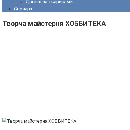
Догляд за тваринами
Сценарії
Творча майстерня ХОББИТЕКА