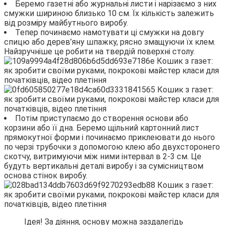
Беремо газетні або журнальні листи і нарізаємо з них
смужки шириною близько 10 см. Їх кількість залежить
від розміру майбутнього виробу.
Тепер починаємо намотувати ці смужки на довгу
спицю або дерев’яну шпажку, рясно змащуючи їх клем.
Найзручніше це робити на твердій поверхні столу.
Потім приступаємо до створення основи або
корзини або її дна. Беремо щільний картонний лист
прямокутної форми і починаємо приклеювати до нього
по черзі трубочки з допомогою клею або двухсторонего
скотчу, витримуючи між ними інтервал в 2-3 см. Це
будуть вертикальні деталі виробу і за сумісництвом
основа стінок виробу.
Ідея! За діяння, основу можна заздалегідь