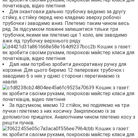
Для окантовки дальню трубочку ведемо за другу
стійку, а стійку перед нею кладемо зверху робочої
трубочки і заводимо вниз. Плетемо таким чином весь
ряд. За підсумком повинні залишитися тільки три
трубочки, якими ми плетемо ще 1 коло, але заводимо
вже під трубочку верхнього ряду.
Далі нам потрібно зробити декоративну ручку для
корзини. Для цього беремо 12 паперових трубочок і
заводимо 6 з них у однієї сторони і перегинаємо їх
навпіл.
За підсумком, маємо 12 стійок, які поділяємо на три
пучки і плетемо з них косичку. Закріплюємо їх за
допомогою прищіпок. Аналогічним чином плетемо косу з
решти пучків.