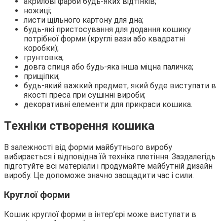
акрилові фарби будь-яких відтінків;
ножиці;
листи щільного картону для дна;
будь-які пристосування для додання кошику
потрібної форми (круглі вази або квадратні
коробки);
грунтовка;
довга спиця або будь-яка інша міцна паличка;
прищіпки;
будь-який важкий предмет, який буде виступати в
якості преса при сушінні вироби;
декоративні елементи для прикраси кошика.
Техніки створення кошика
В залежності від форми майбутнього виробу
вибирається і відповідна їй техніка плетіння. Заздалегідь
підготуйте всі матеріали і продумайте майбутній дизайн
виробу. Це допоможе значно заощадити час і сили.
Круглої форми
Кошик круглої форми в інтер’єрі може виступати в