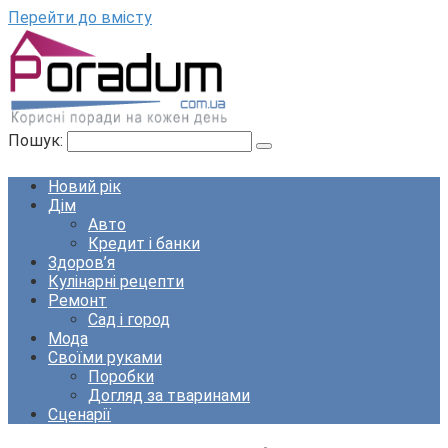
Перейти до вмісту
Пошук:
Новий рік
Дім
Авто
Кредит і банки
Здоров’я
Кулінарні рецепти
Ремонт
Сад і город
Мода
Своїми руками
Поробки
Догляд за тваринами
Сценарії