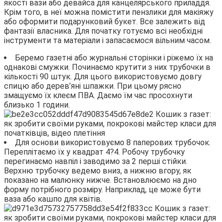
якості вази або девайса для канцелярського приладдя.
Крім того, в неї можна помістити пензлики для макіяжу
або оформити подарунковий букет. Все залежить від
фантазії власника. Для початку готуємо всі необхідні
інструменти та матеріали і запасаємося вільним часом.
Беремо газетні або журнальні сторінки і ріжемо їх на
однакові смужки. Починаємо крутити з них трубочки в
кількості 90 штук. Для цього використовуємо довгу
спицю або дерев’яні шпажки. При цьому рясно
змащуємо їх клеєм ПВА. Даємо їм час просохнути
близько 1 години.
Для основи використовуємо 8 паперових трубочок.
Переплітаємо їх у квадрат 4?4. Робочу трубочку
перегинаємо навпіл і заводимо за 2 перші стійки.
Верхню трубочку ведемо вниз, а нижню вгору, як
показано на малюнку нижче. Встановлюємо на дно
форму потрібного розміру. Наприклад, це може бути
ваза або кашпо для квітів.