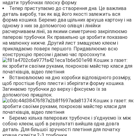
надати трубочках плоску форму.
Тепер приступаємо до створення дна. Це важлива
деталь виробу, так як від його якості залежить вся
форма кошика. Беремо два щільних аркуша картону і на
одному з них за допомогою олівця і лінійки
расчерчиваем лінії, за якими симетрично закріплюємо
паперові трубочки. Як правильно це зробити показано
на малюнку нижче. Другий лист змащуємо клеєм і
прикладаємо поверх першого. Придавлюємо всю
конструкцію пресом і даємо час просохнути.
Встановлюємо на дно коробки відповідного розміру,
щоб простіше було плести і зберігати форму кошика.
Загинаємо трубочки до верху і фіксуємо їх за
допомогою прищіпок.
Беремо кілька паперових трубочок і з’єднуємо їх між
собою клеєм, щоб в результаті вийшла одна довга
деталь. Для більшої зручності плетіння для початку
краще склеїти 2-3 трубочки.