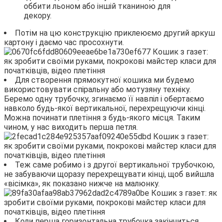
оббити льоном або іншій тканиною для
декору.
Потім на цю конструкцію приклеюємо другий аркуш
картону і даємо час просохнути.
Для створення прямокутної кошика ми будемо
використовувати спіральну або мотузяну техніку.
Беремо одну трубочку, згинаємо її навпіл і обертаємо
навколо будь-якої вертикальної, перехрещуючи кінці.
Можна починати плетіння з будь-якого місця. Таким
чином, у нас виходить перша петля.
Теж саме робимо і з другої вертикальної трубочкою,
не забуваючи щоразу перехрещувати кінці, щоб вийшла
«вісімка», як показано нижче на малюнку.
Коли перша горизонтальна трубочка закінчиться,