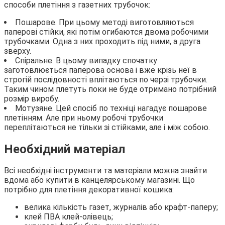
способи плетіння з газетних трубочок:
Пошарове. При цьому методі виготовляються
паперові стійки, які потім огибаются двома робочими
трубочками. Одна з них проходить під ними, а друга
зверху.
Спіральне. В цьому випадку спочатку
заготовлюється паперова основа і вже крізь неї в
строгій послідовності вплітаються по черзі трубочки.
Таким чином плетуть поки не буде отримано потрібний
розмір виробу.
Мотузяне. Цей спосіб по техніці нагадує пошарове
плетінням. Але при ньому робочі трубочки
переплітаються не тільки зі стійками, але і між собою.
Необхідний матеріал
Всі необхідні інструменти та матеріали можна знайти
вдома або купити в канцелярському магазині. Що
потрібно для плетіння декоративної кошика:
велика кількість газет, журналів або крафт-паперу;
клей ПВА клей-олівець;