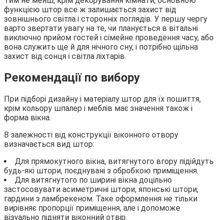
Тим не менш, крім декорування кімнати, основною
функцією штор все ж залишається захист від
зовнішнього світла і сторонніх поглядів. У першу чергу
варто звертати увагу на те, чи планується в вітальні
виключно прийом гостей і сімейне проведення часу, або
вона служить ще й для нічного сну, і потрібно щільна
захист від сонця і світла ліхтарів.
Рекомендації по вибору
При підборі дизайну і матеріалу штор для їх пошиття,
крім кольору шпалер і меблів має значення також і
форма вікна.
В залежності від конструкції віконного отвору
визначається вид штор:
Для прямокутного вікна, витягнутого вгору підійдуть
будь-які штори, поєднувані з обробкою приміщення.
Для витягнутого по ширині вікна доцільно
застосовувати асиметричні штори, японські штори,
гардини з ламбрекеном. Таке оформлення не тільки
вирівняє пропорції приміщення, але і допоможе
візуально підняти віконний отвір.