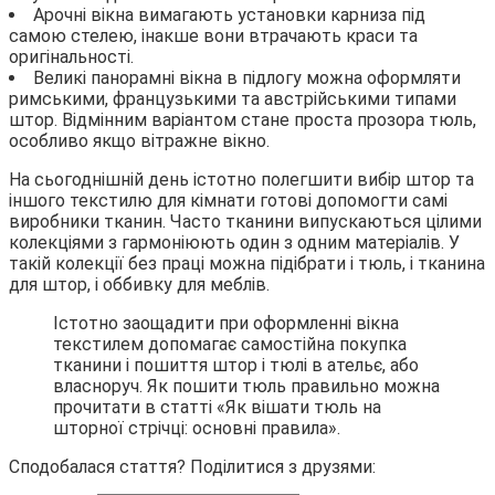
Арочні вікна вимагають установки карниза під
самою стелею, інакше вони втрачають краси та
оригінальності.
Великі панорамні вікна в підлогу можна оформляти
римськими, французькими та австрійськими типами
штор. Відмінним варіантом стане проста прозора тюль,
особливо якщо вітражне вікно.
На сьогоднішній день істотно полегшити вибір штор та
іншого текстилю для кімнати готові допомогти самі
виробники тканин. Часто тканини випускаються цілими
колекціями з гармоніюють один з одним матеріалів. У
такій колекції без праці можна підібрати і тюль, і тканина
для штор, і оббивку для меблів.
Істотно заощадити при оформленні вікна
текстилем допомагає самостійна покупка
тканини і пошиття штор і тюлі в ательє, або
власноруч. Як пошити тюль правильно можна
прочитати в статті «Як вішати тюль на
шторної стрічці: основні правила».
Сподобалася стаття? Поділитися з друзями: