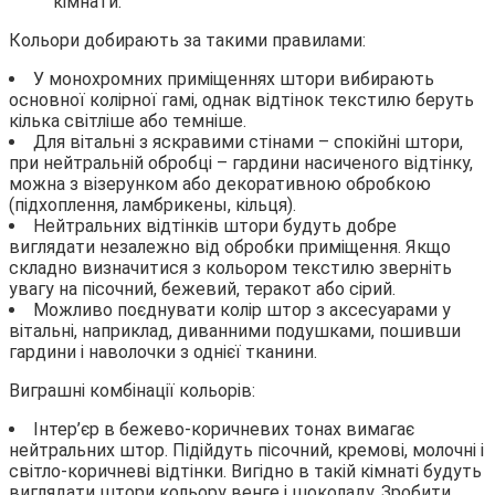
кімнати.
Кольори добирають за такими правилами:
У монохромних приміщеннях штори вибирають
основної колірної гамі, однак відтінок текстилю беруть
кілька світліше або темніше.
Для вітальні з яскравими стінами – спокійні штори,
при нейтральній обробці – гардини насиченого відтінку,
можна з візерунком або декоративною обробкою
(підхоплення, ламбрикены, кільця).
Нейтральних відтінків штори будуть добре
виглядати незалежно від обробки приміщення. Якщо
складно визначитися з кольором текстилю зверніть
увагу на пісочний, бежевий, теракот або сірий.
Можливо поєднувати колір штор з аксесуарами у
вітальні, наприклад, диванними подушками, пошивши
гардини і наволочки з однієї тканини.
Виграшні комбінації кольорів:
Інтер’єр в бежево-коричневих тонах вимагає
нейтральних штор. Підійдуть пісочний, кремові, молочні і
світло-коричневі відтінки. Вигідно в такій кімнаті будуть
виглядати штори кольору венге і шоколаду. Зробити