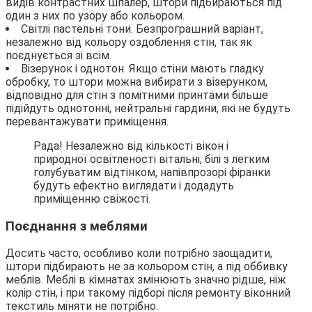
видів контрастних шпалер, штори підбираються під
один з них по узору або кольором.
Світлі пастельні тони. Безпрограшний варіант,
незалежно від кольору оздоблення стін, так як
поєднується зі всім.
Візерунок і однотон. Якщо стіни мають гладку
обробку, то штори можна вибирати з візерунком,
відповідно для стін з помітними принтами більше
підійдуть однотонні, нейтральні гардини, які не будуть
перевантажувати приміщення.
Рада! Незалежно від кількості вікон і
природної освітленості вітальні, білі з легким
голубуватим відтінком, напівпрозорі фіранки
будуть ефектно виглядати і додадуть
приміщенню свіжості.
Поєднання з меблями
Досить часто, особливо коли потрібно заощадити,
штори підбирають не за кольором стін, а під оббивку
меблів. Меблі в кімнатах змінюють значно рідше, ніж
колір стін, і при такому підборі після ремонту віконний
текстиль міняти не потрібно.