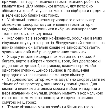
приміщення, тоді як насичені і темні навпаки, роблять
кімнату вже. Для маленької вітальні, яку потрібно
збільшити, хоча б візуально, має сенс підбирати гардини
в зелених або блакитних тонах.
У вітальні, проникнення природного світла в яку
обмежена, використовувати щільні і темні штори
недоцільно. Краще зупинити вибір на напівпрозорих
тканинах і світлих відтінках.
Малюнки та візерунки на фіранках, особливо великі,
візуально звужують простір. Візерунчастий текстиль на
вікнах маленькій вітальні краще не використовувати,
зупинивши свій вибір на однотонних тканинах.
Якщо у вітальні квадратних метрів не так вже й
багато, варто вибирати прості штори, без драпіровок і
додаткових деталей, наприклад, класичні прямі, або
однотонні рулонні. Декор забирає в приміщення
природне світло і візуально зменшує кімнату.
За допомогою штор можна візуально скорегувати не
тільки обсяг простору, але і висоту приміщення. Для
кімнат з низькими стелями можна вибрати гардини з
вертикальними смугами. Вузьку кімнату з нормальною
висотою стелі можна розширити горизонтальною
смугою на шторах.
Темну вітальню можна зробити більш світлою і