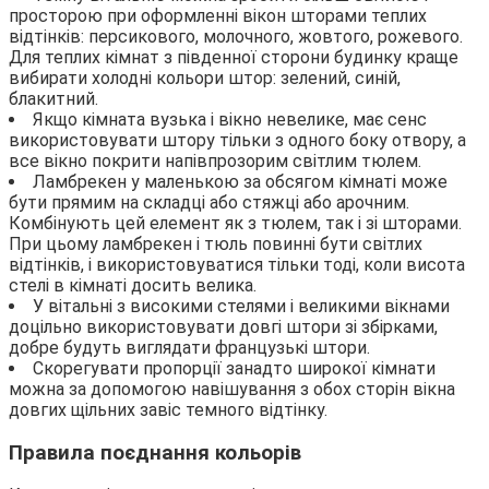
просторою при оформленні вікон шторами теплих
відтінків: персикового, молочного, жовтого, рожевого.
Для теплих кімнат з південної сторони будинку краще
вибирати холодні кольори штор: зелений, синій,
блакитний.
Якщо кімната вузька і вікно невелике, має сенс
використовувати штору тільки з одного боку отвору, а
все вікно покрити напівпрозорим світлим тюлем.
Ламбрекен у маленькою за обсягом кімнаті може
бути прямим на складці або стяжці або арочним.
Комбінують цей елемент як з тюлем, так і зі шторами.
При цьому ламбрекен і тюль повинні бути світлих
відтінків, і використовуватися тільки тоді, коли висота
стелі в кімнаті досить велика.
У вітальні з високими стелями і великими вікнами
доцільно використовувати довгі штори зі збірками,
добре будуть виглядати французькі штори.
Скорегувати пропорції занадто широкої кімнати
можна за допомогою навішування з обох сторін вікна
довгих щільних завіс темного відтінку.
Правила поєднання кольорів