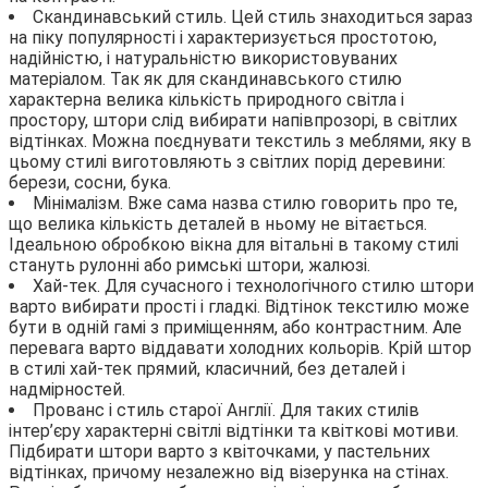
Скандинавський стиль. Цей стиль знаходиться зараз
на піку популярності і характеризується простотою,
надійністю, і натуральністю використовуваних
матеріалом. Так як для скандинавського стилю
характерна велика кількість природного світла і
простору, штори слід вибирати напівпрозорі, в світлих
відтінках. Можна поєднувати текстиль з меблями, яку в
цьому стилі виготовляють з світлих порід деревини:
берези, сосни, бука.
Мінімалізм. Вже сама назва стилю говорить про те,
що велика кількість деталей в ньому не вітається.
Ідеальною обробкою вікна для вітальні в такому стилі
стануть рулонні або римські штори, жалюзі.
Хай-тек. Для сучасного і технологічного стилю штори
варто вибирати прості і гладкі. Відтінок текстилю може
бути в одній гамі з приміщенням, або контрастним. Але
перевага варто віддавати холодних кольорів. Крій штор
в стилі хай-тек прямий, класичний, без деталей і
надмірностей.
Прованс і стиль старої Англії. Для таких стилів
інтер’єру характерні світлі відтінки та квіткові мотиви.
Підбирати штори варто з квіточками, у пастельних
відтінках, причому незалежно від візерунка на стінах.