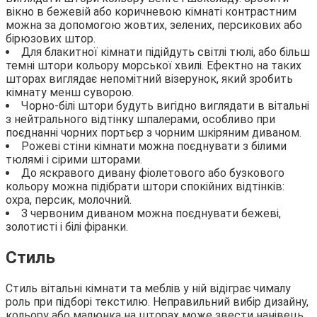
вікно в бежевій або коричневою кімнаті контрастним
можна за допомогою жовтих, зелених, персикових або
бірюзових штор.
Для блакитної кімнати підійдуть світлі тюлі, або більш
темні штори кольору морської хвилі. Ефектно на таких
шторах виглядає непомітний візерунок, який зробить
кімнату менш суворою.
Чорно-білі штори будуть вигідно виглядати в вітальні
з нейтрального відтінку шпалерами, особливо при
поєднанні чорних портьєр з чорним шкіряним диваном.
Рожеві стіни кімнати можна поєднувати з білими
тюлямі і сірими шторами.
До яскравого дивану фіолетового або бузкового
кольору можна підібрати штори спокійних відтінків:
охра, персик, молочний.
З червоним диваном можна поєднувати бежеві,
золотисті і білі фіранки.
Стиль
Стиль вітальні кімнати та меблів у ній відіграє чималу
роль при підборі текстилю. Неправильний вибір дизайну,
кольору або малюнка на шторах може звести нанівець