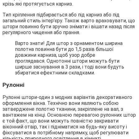
крізь які протягується карниз.
Тип кріплення підбирається або під карниз або під
загальний стиль інтер’єру. Також варто враховувати, що
штори повинно бути зручно знімати і вішати назад після
регулярного чищення або прання.
Варто знати! Для штор з орнаментом ширина
полотна повинна бути до 1,5 разів більшої
довжини карниза, щоб узор добре
проглядався. Однотонні штори можуть бути
ширше заснування в 3 рази, і тоді вони будуть
збиратися ефектними складками.
Рулонні
Рулонні штори-один з модних варіантів декоративного
оформлення вікна. Технічно вони являють собою
затверджене полотно тканини, закріплене на вал, з
вантажем на кінці. Основною перевагою рулонних штор
є той факт, що вони можуть повністю закривати
віконний отвір, так і підніматися на будь-яку висоту і
фіксуватися в потрібному напрямку, щоб регулювати
кількість природного освітлення в кімнаті.