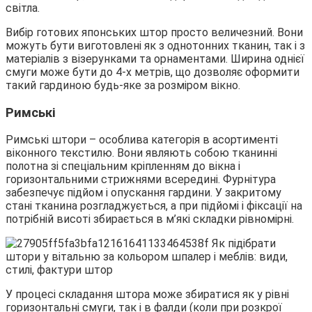
світла.
Вибір готових японських штор просто величезний. Вони
можуть бути виготовлені як з однотонних тканин, так і з
матеріалів з візерунками та орнаментами. Ширина однієї
смуги може бути до 4-х метрів, що дозволяє оформити
такий гардиною будь-яке за розміром вікно.
Римські
Римські штори – особлива категорія в асортименті
віконного текстилю. Вони являють собою тканинні
полотна зі спеціальним кріпленням до вікна і
горизонтальними стрижнями всередині. Фурнітура
забезпечує підйом і опускання гардини. У закритому
стані тканина розгладжується, а при підйомі і фіксації на
потрібній висоті збирається в м’які складки рівномірні.
У процесі складання штора може збиратися як у рівні
горизонтальні смуги, так і в фалди (коли при розкрої