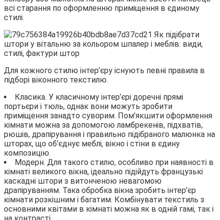
всі старання по оформленню приміщення в єдиному
стилі.
Для кожного стилю інтер’єру існують певні правила в
підборі віконного текстилю.
Класика. У класичному інтер’єрі доречні прямі
портьєри і тюль, однак вони можуть зробити
приміщення занадто суворим. Пом’якшити оформлення
кімнати можна за допомогою ламбрекенів, підхватів,
рюшів, драпірування і правильно підібраного малюнка на
шторах, що об’єднує меблі, вікно і стіни в єдину
композицію.
Модерн. Для такого стилю, особливо при наявності в
кімнаті великого вікна, ідеально підійдуть французькі
каскадні штори з витонченою невагомою
драпіруванням. Така обробка вікна зробить інтер’єр
кімнати розкішним і багатим. Комбінувати текстиль з
основними квітами в кімнаті можна як в одній гамі, так і
на контрасті.