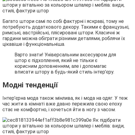
Багато штори самі по собі фактурні і яскраві, тому не
потребують додаткового декору. Такими є французькі,
римські, австрійські, плісировані штори. Класичні ж
гардини можна обіграти різними деталями, роблячи їх
цікавіше і функціональніша.
Варто знати! Універсальним аксесуаром для
штор є підхоплення, який не тільки є
корисним доповненням, але і допомагає
вписати штору в будь-який стиль інтер’єру.
Модні тенденції
Інтер’єрна мода також мінлива, як і мода на одяг. У теж
час жити в кімнаті вже давно пережила свою епоху
стає не комфортно, і хочеться йти в ногу з часом.