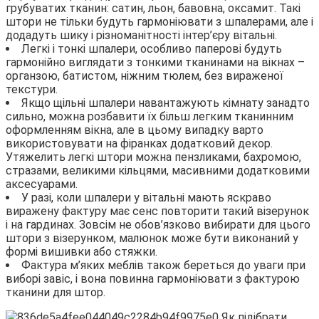
грубуватих тканин: сатин, льон, бавовна, оксамит. Такі
штори не тільки будуть гармоніювати з шпалерами, але і
додадуть шику і різноманітності інтер’єру вітальні.
Легкі і тонкі шпалери, особливо паперові будуть
гармонійно виглядати з тонкими тканинами на вікнах –
органзою, батистом, ніжним тюлем, без вираженої
текстури.
Якщо щільні шпалери навантажують кімнату занадто
сильно, можна розбавити їх більш легким тканинним
оформленням вікна, але в цьому випадку варто
використовувати на фіранках додатковий декор.
Утяжелить легкі штори можна пензликами, бахромою,
стразами, великими кільцями, масивними додатковими
аксесуарами.
У разі, коли шпалери у вітальні мають яскраво
виражену фактуру має сенс повторити такий візерунок
і на гардинах. Зовсім не обов’язково вибирати для цього
штори з візерунком, малюнок може бути виконаний у
формі вишивки або стяжки.
Фактура м’яких меблів також береться до уваги при
виборі завіс, і вона повинна гармоніювати з фактурою
тканини для штор.