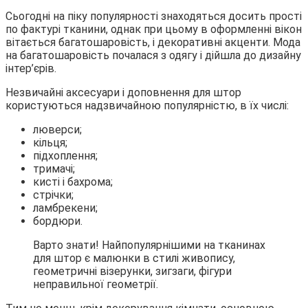
Сьогодні на піку популярності знаходяться досить прості
по фактурі тканини, однак при цьому в оформленні вікон
вітається багатошаровість, і декоративні акценти. Мода
на багатошаровість почалася з одягу і дійшла до дизайну
інтер’єрів.
Незвичайні аксесуари і доповнення для штор
користуються надзвичайною популярністю, в їх числі:
люверси;
кільця;
підхоплення;
тримачі;
кисті і бахрома;
стрічки;
ламбрекени;
бордюри.
Варто знати! Найпопулярнішими на тканинах
для штор є малюнки в стилі живопису,
геометричні візерунки, зигзаги, фігури
неправильної геометрії.