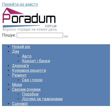
Перейти до вмісту
Пошук:
Новий рік
Дім
Авто
Кредит і банки
Здоров’я
Кулінарні рецепти
Ремонт
Сад і город
Мода
Своїми руками
Поробки
Догляд за тваринами
Сценарії