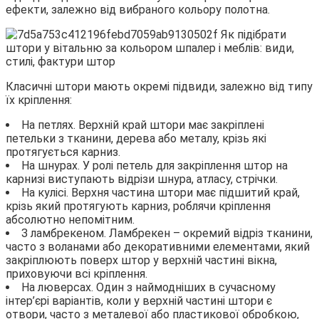
ефекти, залежно від вибраного кольору полотна.
Класичні штори мають окремі підвиди, залежно від типу
їх кріплення:
На петлях. Верхній край штори має закріплені
петельки з тканини, дерева або металу, крізь які
протягується карниз.
На шнурах. У ролі петель для закріплення штор на
карнизі виступають відрізи шнура, атласу, стрічки.
На кулісі. Верхня частина штори має підшитий край,
крізь який протягують карниз, роблячи кріплення
абсолютно непомітним.
З ламбрекеном. Ламбрекен – окремий відріз тканини,
часто з воланами або декоративними елементами, який
закріплюють поверх штор у верхній частині вікна,
приховуючи всі кріплення.
На люверсах. Один з наймодніших в сучасному
інтер’єрі варіантів, коли у верхній частині штори є
отвори, часто з металевої або пластикової обробкою,