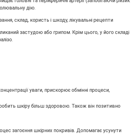
чищає головні та периферичні артерії (запобігаючи ризик
болювальну дію.
иканий застудою або грипом. Крім цього, у його складі
алізо.
онцентрації уваги, прискорює обмінні процеси,
 зробить шкіру більш здоровою. Також він позитивно
роцес загоєння шкірних покривів. Допомагає усунути