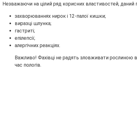
Незважаючи на цілий ряд корисних властивостей, даний пр
захворюваннях нирок і 12-палої кишки;
виразці шлунка;
гастриті;
епілепсії;
алергічних реакціях.
Важливо! Фахівці не радять зловживати рослиною в п
час пологів.