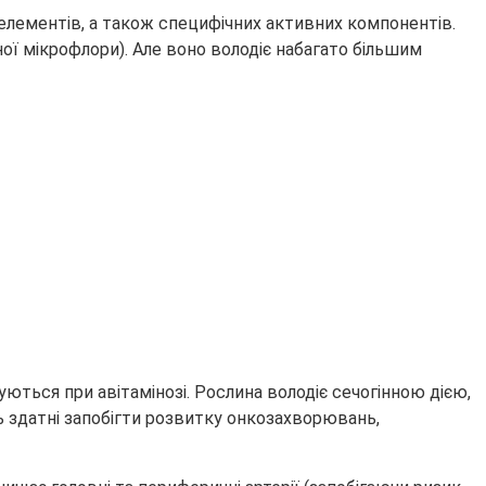
оелементів, а також специфічних активних компонентів.
ої мікрофлори). Але воно володіє набагато більшим
уються при авітамінозі. Рослина володіє сечогінною дією,
 здатні запобігти розвитку онкозахворювань,