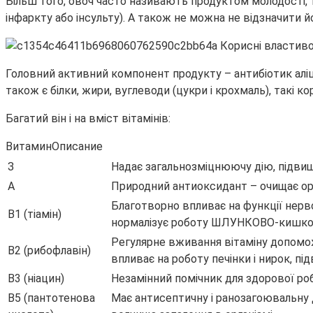
Більш того, овоч часто називають продуктом молодості, та
інфаркту або інсульту). А також не можна не відзначити 
Головний активний компонент продукту – антибіотик аліц
також є білки, жири, вуглеводи (цукри і крохмаль), такі кор
Багатий він і на вміст вітамінів:
ВитаминОписание
З
Надає загальнозміцнюючу дію, підвищ
А
Природний антиоксидант – очищає орга
Благотворно впливає на функції нерво
В1 (тіамін)
нормалізує роботу ШЛУНКОВО-кишко
Регулярне вживання вітаміну допоможе
В2 (рибофлавін)
впливає на роботу печінки і нирок, пі
В3 (ніацин)
Незамінний помічник для здорової роб
В5 (пантотенова
Має антисептичну і ранозагоювальну 