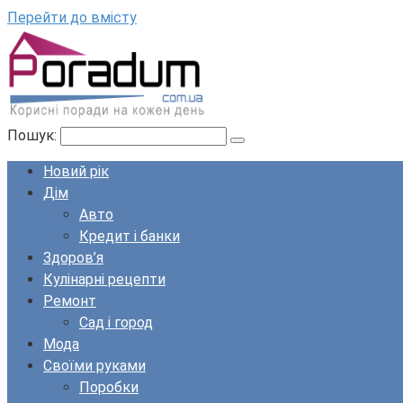
Перейти до вмісту
Пошук:
Новий рік
Дім
Авто
Кредит і банки
Здоров’я
Кулінарні рецепти
Ремонт
Сад і город
Мода
Своїми руками
Поробки