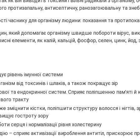
к як він виводить токсини і вільні радикали з організму, о
його протизапальну, антисептичну, ранозагоювальну та зне
ин, який допомагає організму швидше побороти вірус, викл
исні елементи, як калій, кальцій, фосфор, селен, цинк, йод, з
ує рівень імунної системи
нізм від токсинів і шлаків, а також покращує зір
вої та ендокринної систем. Сприяє поліпшенню пам’яті й к
вого тракту
 зміцнити кістки, поліпшити структуру волосся і нігтів,
двищує гостроту зору
оти серця і нормалізації рівня холестерину
дію – сприяє активізації вироблення антитіл, прискорює п