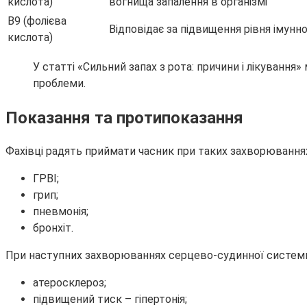
кислота)
вогнища запалення в організмі
В9 (фолієва
Відповідає за підвищення рівня імун
кислота)
У статті «Сильний запах з рота: причини і лікування
проблеми.
Показання та протипоказання
Фахівці радять приймати часник при таких захворюваннях
ГРВІ;
грип;
пневмонія;
бронхіт.
При наступних захворюваннях серцево-судинної систем
атеросклероз;
підвищений тиск – гіпертонія;