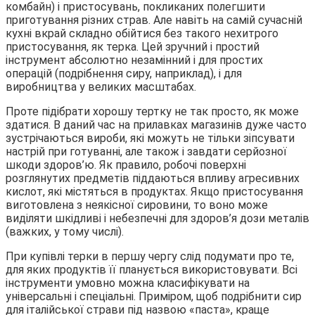
комбайн) і пристосувань, покликаних полегшити
приготування різних страв.
Але навіть на самій сучасній
кухні вкрай складно обійтися без такого нехитрого
пристосування, як терка. Цей зручний і простий
інструмент абсолютно незамінний і для простих
операцій (подрібнення сиру, наприклад), і для
виробництва у великих масштабах.
Проте підібрати хорошу тертку не так просто, як може
здатися. В даний час на прилавках магазинів дуже часто
зустрічаються вироби, які можуть не тільки зіпсувати
настрій при готуванні, але також і завдати серйозної
шкоди здоров’ю. Як правило, робочі поверхні
розглянутих предметів піддаються впливу агресивних
кислот, які містяться в продуктах. Якщо пристосування
виготовлена з неякісної сировини, то воно може
виділяти шкідливі і небезпечні для здоров’я дози металів
(важких, у тому числі).
При купівлі терки в першу чергу слід подумати про те,
для яких продуктів її планується використовувати. Всі
інструменти умовно можна класифікувати на
універсальні і спеціальні. Приміром, щоб подрібнити сир
для італійської страви під назвою «паста», краще