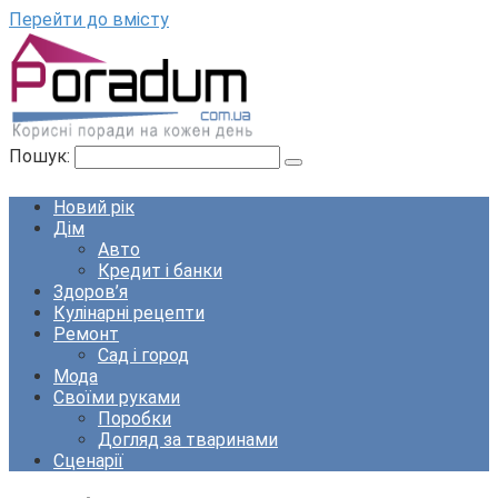
Перейти до вмісту
Пошук:
Новий рік
Дім
Авто
Кредит і банки
Здоров’я
Кулінарні рецепти
Ремонт
Сад і город
Мода
Своїми руками
Поробки
Догляд за тваринами
Сценарії