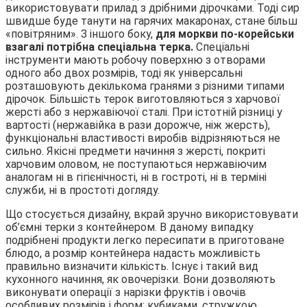
використовувати прилад з дрібними дірочками. Тоді сир
швидше буде танути на гарячих макаронах, стане більш
«повітряним». З іншого боку,
для моркви по-корейськи
взагалі потрібна спеціальна терка.
Спеціальні
інструменти мають робочу поверхню з отворами
одного або двох розмірів, тоді як універсальні
розташовують декількома гранями з різними типами
дірочок. Більшість терок виготовляються з харчової
жерсті або з нержавіючої сталі. При істотній різниці у
вартості (нержавійка в рази дорожче, ніж жерсть),
функціональні властивості виробів відрізняються не
сильно. Якісні предмети начиння з жерсті, покриті
харчовим оловом, не поступаються нержавіючим
аналогам ні в гігієнічності, ні в гостроті, ні в терміні
служби, ні в простоті догляду.
Що стосується дизайну, вкрай зручно використовувати
об’ємні терки з контейнером. В даному випадку
подрібнені продукти легко пересипати в приготоване
блюдо, а розмір контейнера надасть можливість
правильно визначити кількість. Існує і такий вид
кухонного начиння, як овочерізки. Вони дозволяють
виконувати операції з нарізки фруктів і овочів
особливих розмірів і форм: кубиками, стружкою,