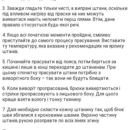
3. Завжди гладьте тільки чисті, а випрані штани, оскільки
під впливом нагріву від праски на них можуть
виявитися навіть непомітні перш плями. Втім, дане
правило стосується будь-якої речі.
4. Якщо всі початкові моменти пройдені, сміливо
приступайте до самого процесу прасування. Виставите
ту температуру, яка вказана у рекомендаціях на ярлику
штанів.
5. Починайте прасувати від пояса, потім беріться за
кишені і лише в кінці переходите до штанинам. При
цьому спочатку прасувати штани потрібно з
виворітного боку – так вони не будуть блищати.
6. Коли виворіт пропрасована, брюки вивертаються і
стрілки пропрасовують з лицьового боку. Для цього
краще взяти вологу і тонку тканину.
7. Далі необхідно скласти кожну штанину так, щоб бічні
шви збігалися з кроковими швами. Верхню частину
штанів рукою розправте по всіх лініях згину.