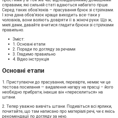
справами, які сильній статі вдаються набагато гірше.
Серед таких обов’язків – прасування брюк зі стрілками.
І хоча дана
обов’язок краще виходить все-таки у
чоловіків, вони воліють довіряти її в жіночі руки. Що ж,
милі дами, давайте вчитися гладити брюки зі стрілками
правильно.
Зміст:
1. Основні етапи
2. Поради по догляду за речами
3. Гладимо правильно
4. Відео інструкція
Основні етапи
1. Приступаючи до прасування, перевірте, немає чи це
тестова посилання — видалення нагару на прасці – його
необхідно прибрати, інакше він «переселиться» на
штани.
2. Тепер уважно вивчіть штани. Подивіться всі ярлики,
почитайте, що там написано про матеріалі речі, чи є якісь
рекомендації по догляду за нею.