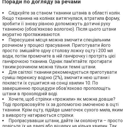
Поради по догляду за речами
Слідкуйте за станом тканини штанів в області колін.
Якщо тканина на колінах витягнулася, втратила форму,
зробити її знову рівною допоможуть дотичні руху
тканиною (обов’язково вологою). Після цього штани
акуратно проглаживаются.
Пересушені місця можна змочити спеціальним
розчином у процесі прасування. Приготувати його
просто: змішайте одну столову ложку оцту і 200 мл
води, потім промочите в ній ганчірочку і протріть цієї
ганчірочкою тканина. Однак пам’ятайте: протирати
таким розчином можна тільки темні штани.
Для світлої тканини рекомендується приготувати
суміш перекису водню (2%), змочити нею штани і
покласти їх сушитися на сонці хвилин 10. По
завершенню процедури обов’язково прополощіть
штани в прохолодній воді.
Хочете, щоб стрілки «прожили» як можна довше?
Тоді пропрасовуйте їх за допомогою змоченою в оцті
тканини. Крім оцту, підійде шматочок сухого мила, яким
з вивороту натираються стрілки.
Пропрасувавши штани, дайте їм охолонути – просто
повісьте їх на двері або вішалку на кілька хвилин. Так