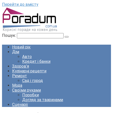
Перейти до вмісту
Пошук:
Новий рік
Дім
Авто
Кредит і банки
Здоров’я
Кулінарні рецепти
Ремонт
Сад і город
Мода
Своїми руками
Поробки
Догляд за тваринами
Сценарії