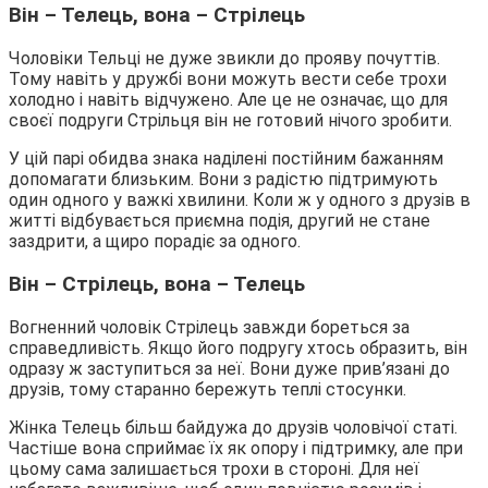
Він – Телець, вона – Стрілець
Чоловіки Тельці не дуже звикли до прояву почуттів.
Тому навіть у дружбі вони можуть вести себе трохи
холодно і навіть відчужено. Але це не означає, що для
своєї подруги Стрільця він не готовий нічого зробити.
У цій парі обидва знака наділені постійним бажанням
допомагати близьким. Вони з радістю підтримують
один одного у важкі хвилини. Коли ж у одного з друзів в
житті відбувається приємна подія, другий не стане
заздрити, а щиро порадіє за одного.
Він – Стрілець, вона – Телець
Вогненний чоловік Стрілець завжди бореться за
справедливість. Якщо його подругу хтось образить, він
одразу ж заступиться за неї. Вони дуже прив’язані до
друзів, тому старанно бережуть теплі стосунки.
Жінка Телець більш байдужа до друзів чоловічої статі.
Частіше вона сприймає їх як опору і підтримку, але при
цьому сама залишається трохи в стороні. Для неї