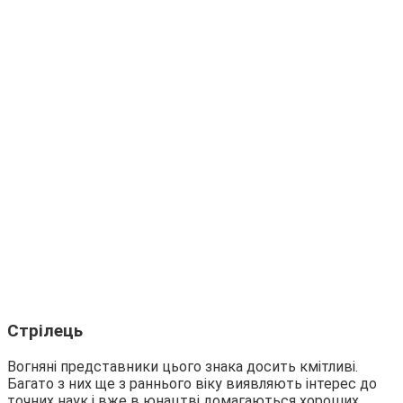
Стрілець
Вогняні представники цього знака досить кмітливі.
Багато з них ще з раннього віку виявляють інтерес до
точних наук і вже в юнацтві домагаються хороших