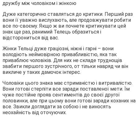
Дуже категорично ставляться до критики. Перший раз
вони її уважно вислухають, але продовжувати робити
все по-своєму. Якщо ж ви почнете критикувати цей
знак ще раз, ранимий Телець образиться і
відсторониться від вас.
Жінки Тельці дуже граціозні, ніжні і гарні – вони
володіють неймовірною привабливістю, яка так
приваблює чоловіків. Для них не складе труднощів
звабити першого зустрічного, от тільки навряд чи він
викличе у таких дамочок інтерес.
Чоловіки цього знака має стриманістю і витривалістю.
Вони готові стерпіти все заради поставленої мети. Їм
чуже постійне прояв сентиментів до своєї другої
половинки, але при цьому вони готові заради коханих на
все. Звикли доглядати за собою і не виносять
неохайність від оточуючих.