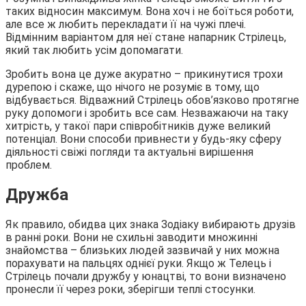
таких відносин максимум. Вона хоч і не боїться роботи,
але все ж любить перекладати її на чужі плечі.
Відмінним варіантом для неї стане напарник Стрілець,
який так любить усім допомагати.
Зробить вона це дуже акуратно – прикинутися трохи
дурепою і скаже, що нічого не розуміє в тому, що
відбувається. Відважний Стрілець обов’язково протягне
руку допомоги і зробить все сам. Незважаючи на таку
хитрість, у такої пари співробітників дуже великий
потенціал. Вони способи привнести у будь-яку сферу
діяльності свіжі погляди та актуальні вирішення
проблем.
Дружба
Як правило, обидва цих знака Зодіаку вибирають друзів
в ранні роки. Вони не схильні заводити множинні
знайомства – близьких людей зазвичай у них можна
порахувати на пальцях однієї руки. Якщо ж Телець і
Стрілець почали дружбу у юнацтві, то вони визначено
пронесли її через роки, зберігши теплі стосунки.