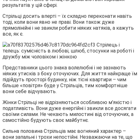
результатів у цій сфері.
Стрільці досить вперті – їх складно переконати навіть
тоді, коли вони явно не праві. Вони також дуже
прямолінійні і не звикли робити ніяких натяків, а кажуть
все, як є.
Представники цього знака волелюбні і не зазнають
ніяких утисків з боку оточуючих. Для життя найкраще їм
підійдуть просторі будинку, ніж тісні квартири – чим
більше «повітря» буде у Стрільців, тим комфортніше
вони себе відчувають.
Жінки Стрільці не відрізняються особливою м’якістю і
податливість. Вони дуже енергійні і звикли все досягати
своїми силами. Не чекають милостині від оточуючих, а
самостійно будують своє майбутнє.
Сильна половина Стрільців має вогняний характер –
вони запальні і трохи непостійні. Незважаючи на те, що