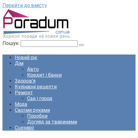
Перейти до вмісту
Пошук:
Новий рік
Дім
Авто
Кредит і банки
Здоров’я
Кулінарні рецепти
Ремонт
Сад і город
Мода
Своїми руками
Поробки
Догляд за тваринами
Сценарії