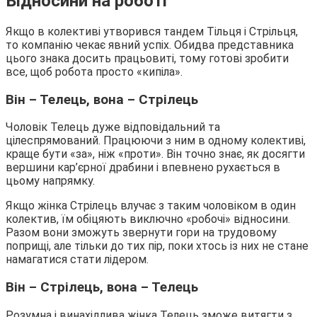
Відносини на роботі
Якщо в колективі утворився тандем Тільця і Стрільця,
то компанію чекає явний успіх. Обидва представника
цього знака досить працьовиті, тому готові зробити
все, щоб робота просто «кипіла».
Він – Телець, вона – Стрілець
Чоловік Телець дуже відповідальний та
цілеспрямований. Працюючи з ним в одному колективі,
краще бути «за», ніж «проти». Він точно знає, як досягти
вершини кар’єрної драбини і впевнено рухається в
цьому напрямку.
Якщо жінка Стрілець влучає з таким чоловіком в один
колектив, їм обіцяють виключно «робочі» відносини.
Разом вони зможуть звернути гори на трудовому
поприщі, але тільки до тих пір, поки хтось із них не стане
намагатися стати лідером.
Він – Стрілець, вона – Телець
Розумна і винахідлива жінка Телець зможе витягти з