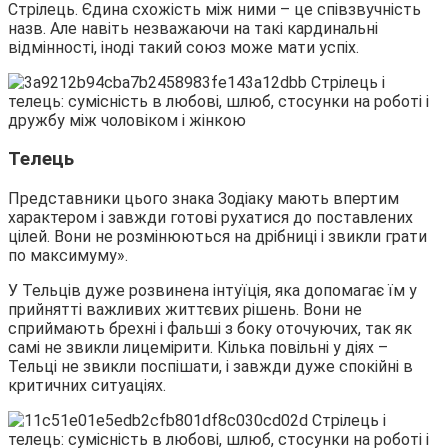
Стрілець. Єдина схожість між ними – це співзвучність
назв. Але навіть незважаючи на такі кардинальні
відмінності, іноді такий союз може мати успіх.
Телець
Представники цього знака Зодіаку мають впертим
характером і завжди готові рухатися до поставлених
цілей. Вони не розмінюються на дрібниці і звикли грати
по максимуму».
У Тельців дуже розвинена інтуїція, яка допомагає їм у
прийнятті важливих життєвих рішень. Вони не
сприймають брехні і фальші з боку оточуючих, так як
самі не звикли лицемірити. Кілька повільні у діях –
Тельці не звикли поспішати, і завжди дуже спокійні в
критичних ситуаціях.