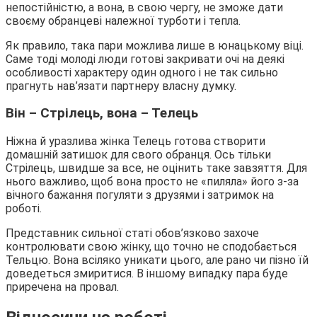
непостійністю, а вона, в свою чергу, не зможе дати
своєму обранцеві належної турботи і тепла.
Як правило, така пари можлива лише в юнацькому віці.
Саме тоді молоді люди готові закривати очі на деякі
особливості характеру один одного і не так сильно
прагнуть нав’язати партнеру власну думку.
Він – Стрілець, вона – Телець
Ніжна й уразлива жінка Телець готова створити
домашній затишок для свого обранця. Ось тільки
Стрілець, швидше за все, не оцінить таке завзяття. Для
нього важливо, щоб вона просто не «пиляла» його з-за
вічного бажання погуляти з друзями і затримок на
роботі.
Представник сильної статі обов’язково захоче
контролювати свою жінку, що точно не сподобається
Тельцю. Вона всіляко уникати цього, але рано чи пізно їй
доведеться змиритися. В іншому випадку пара буде
приречена на провал.