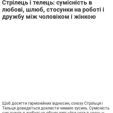
Стрілець і телець: сумісність в
любові, шлюб, стосунки на роботі і
дружбу між чоловіком і жінкою
Щоб досягти гармонійних відносин, союзу Стрільця і
Тельця доведеться докласти чимало зусиль. Сумісність
цих знаків в любові не обіцяє парі «йти нога в ногу» —