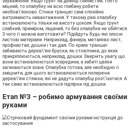
зауваження. Якщо грунт на ділянці глинистий, тобто
міцний, то опалубку на всю глибину робити
необов\’язково. Стінки траншеї самі спокійно
витримають навантаження. У такому разі опалубку
встановлюють тільки на висоту цоколя. Якщо грунт
слабкий, приміром, піщаний, то без опалубки не обійтися.
З чого її можна виготовити? Підійдуть будь-які плоскі
листові матеріали. Наприклад, фанера, металево лист,
профнастил, дошки і так далі. По краях траншеї
забивають дерев\’яні бруски, як стовпчики, до яких
прикріплюються, наприклад, дошки. Зверніть увагу, що
вони встановлюються зсередини, а забиті цвяхи
загинаються зовні. Опалубка готова, але необхідно її
зміцнити, для цього встановлюються поперечні
дерев\’яні стяжки, які не дадуть опалубці роз\’їхатися. А
так само встановлюються підпірки під дошки.
Етап №3 – робимо армування своїми
руками