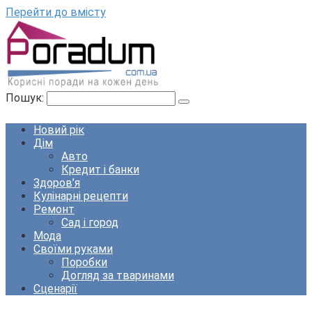
Перейти до вмісту
Пошук:
Новий рік
Дім
Авто
Кредит і банки
Здоров’я
Кулінарні рецепти
Ремонт
Сад і город
Мода
Своїми руками
Поробки
Догляд за тваринами
Сценарії