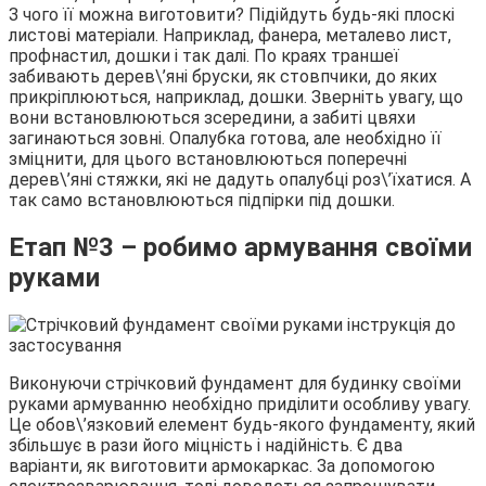
З чого її можна виготовити? Підійдуть будь-які плоскі
листові матеріали. Наприклад, фанера, металево лист,
профнастил, дошки і так далі. По краях траншеї
забивають дерев\’яні бруски, як стовпчики, до яких
прикріплюються, наприклад, дошки. Зверніть увагу, що
вони встановлюються зсередини, а забиті цвяхи
загинаються зовні. Опалубка готова, але необхідно її
зміцнити, для цього встановлюються поперечні
дерев\’яні стяжки, які не дадуть опалубці роз\’їхатися. А
так само встановлюються підпірки під дошки.
Етап №3 – робимо армування своїми
руками
Виконуючи стрічковий фундамент для будинку своїми
руками армуванню необхідно приділити особливу увагу.
Це обов\’язковий елемент будь-якого фундаменту, який
збільшує в рази його міцність і надійність. Є два
варіанти, як виготовити армокаркас. За допомогою