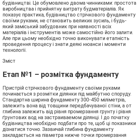
будівництві. Це обумовлено двома чинниками: простота
виробництва і прийнятну витрату будматеріалів. Як
показує практика, будівництво стрічкового фундаменту
своїми руками, не становить великих зусиль, і будь-
який заміський забудовник при наявності всіх
матеріалів і інструментів може самостійно його залити.
Але при цьому необхідно точно виконувати етапність
проведення процесу і знати деякі нюанси і моменти
технології.
Зміст
Етап №1 – розмітка фундаменту
Пристрій стрічкового фундаменту своїми руками
починається з розмітки ділянки під майбутню споруду.
Стандартна ширина фундаменту 300-450 міліметрів,
залежить вона від товщини передбачуваної стіни, а от
глибина залежить від рівня промерзання грунту і рівня
ґрунтових вод на застраиваемом ділянці. І до початку
будівництва необхідно подбати про те, щоб ці показники
дізнатися точно. Зазвичай глибина фундаменту
закладається на півметра нижче точки промерзання