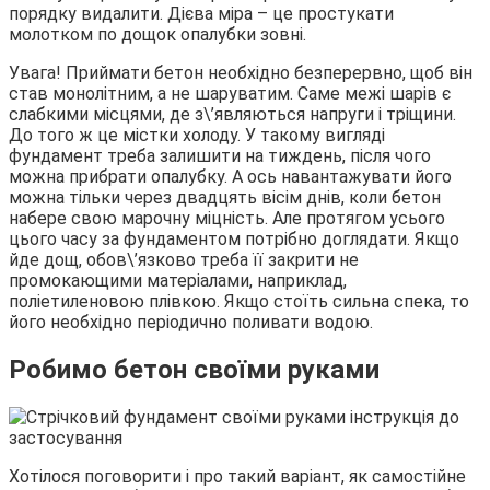
порядку видалити. Дієва міра – це простукати
молотком по дощок опалубки зовні.
Увага! Приймати бетон необхідно безперервно, щоб він
став монолітним, а не шаруватим. Саме межі шарів є
слабкими місцями, де з\’являються напруги і тріщини.
До того ж це містки холоду. У такому вигляді
фундамент треба залишити на тиждень, після чого
можна прибрати опалубку. А ось навантажувати його
можна тільки через двадцять вісім днів, коли бетон
набере свою марочну міцність. Але протягом усього
цього часу за фундаментом потрібно доглядати. Якщо
йде дощ, обов\’язково треба її закрити не
промокающими матеріалами, наприклад,
поліетиленовою плівкою. Якщо стоїть сильна спека, то
його необхідно періодично поливати водою.
Робимо бетон своїми руками
Хотілося поговорити і про такий варіант, як самостійне