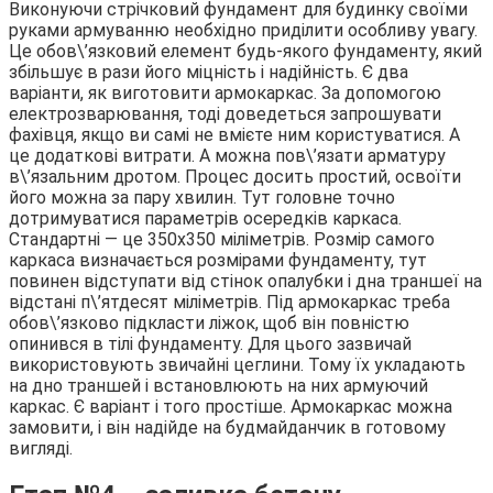
Виконуючи стрічковий фундамент для будинку своїми
руками армуванню необхідно приділити особливу увагу.
Це обов\’язковий елемент будь-якого фундаменту, який
збільшує в рази його міцність і надійність. Є два
варіанти, як виготовити армокаркас. За допомогою
електрозварювання, тоді доведеться запрошувати
фахівця, якщо ви самі не вмієте ним користуватися. А
це додаткові витрати. А можна пов\’язати арматуру
в\’язальним дротом. Процес досить простий, освоїти
його можна за пару хвилин. Тут головне точно
дотримуватися параметрів осередків каркаса.
Стандартні — це 350х350 міліметрів. Розмір самого
каркаса визначається розмірами фундаменту, тут
повинен відступати від стінок опалубки і дна траншеї на
відстані п\’ятдесят міліметрів. Під армокаркас треба
обов\’язково підкласти ліжок, щоб він повністю
опинився в тілі фундаменту. Для цього зазвичай
використовують звичайні цеглини. Тому їх укладають
на дно траншей і встановлюють на них армуючий
каркас. Є варіант і того простіше. Армокаркас можна
замовити, і він надійде на будмайданчик в готовому
вигляді.