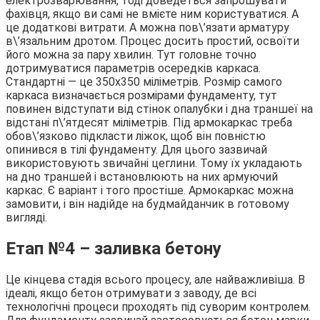
електрозварювання, тоді доведеться запрошувати
фахівця, якщо ви самі не вмієте ним користуватися. А
це додаткові витрати. А можна пов\’язати арматуру
в\’язальним дротом. Процес досить простий, освоїти
його можна за пару хвилин. Тут головне точно
дотримуватися параметрів осередків каркаса.
Стандартні — це 350х350 міліметрів. Розмір самого
каркаса визначається розмірами фундаменту, тут
повинен відступати від стінок опалубки і дна траншеї на
відстані п\’ятдесят міліметрів. Під армокаркас треба
обов\’язково підкласти ліжок, щоб він повністю
опинився в тілі фундаменту. Для цього зазвичай
використовують звичайні цеглини. Тому їх укладають
на дно траншей і встановлюють на них армуючий
каркас. Є варіант і того простіше. Армокаркас можна
замовити, і він надійде на будмайданчик в готовому
вигляді.
Етап №4 – заливка бетону
Це кінцева стадія всього процесу, але найважливіша. В
ідеалі, якщо бетон отримувати з заводу, де всі
технологічні процеси проходять під суворим контролем.