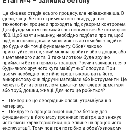
Етап №4 – заливка бетону
Це кінцева стадія всього процесу, але найважливіша. В
ідеалі, якщо бетон отримувати з заводу, де всі
технологічні процеси проходять під суворим контролем.
Для фундаменту зазвичай застосовується бетон марки
400. Щоб взяти машину, необхідно подбати про те, щоб
під\’їзні шляхи давали можливість автомобілю підійти
до будь-якій точці фундаменту. Обов\’язково
приготуйте лоток, який можна зробити або з дощок, або
з металевого листа. З таким лотком буде зручно
приймати бетон прямо в траншеї. Розчин заливається з
будь-якого зручного кута майбутньої споруди. При
цьому необхідно постійно проштыковывать його,
використовуючи підручні матеріали або інструменти. Це
можуть бути лопати, лом, шматки металевої арматури
або труб, дошки, живці. Для чого це робиться?
По-перше це своєрідний спосіб утрамбування
матеріалу.
По-друге в процесі виробництва бетону для
фундаменту в його масу проникає повітря, що знижує
його якісні характеристики, що вплине на процес його
експлуатації. Тому повітря потрібно в обов\’язковому