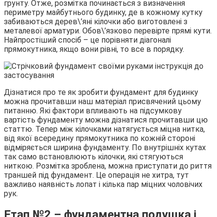
грунту. Отже, розмітка починається з визначення
периметру майбутнього будинку, де в кожному кутку
забиваються дерев\’яні кілочки або виготовлені з
металевої арматури. Обов\’язково перевірте прямі кути.
Найпростіший спосіб – це порівняти діагоналі
прямокутника, якщо вони рівні, то все в порядку.
Дізнатися про те як зробити фундамент для будинку
можна прочитавши наш матеріал присвячений цьому
питанню. Які фактори впливають на підсумкову
вартість фундаменту можна дізнатися прочитавши цю
статтю. Тепер між кілочками натягується міцна нитка,
від якої всередину прямокутника по кожній стороні
відміряється ширина фундаменту. По внутрішніх кутах
так само встановлюють кілочки, які стягуються
ниткою. Розмітка зроблена, можна приступати до риття
траншей під фундамент. Це операція не хитра, тут
важливо наявність лопат і кілька пар міцних чоловічих
рук.
Етап №2 – фундаментна подушка і