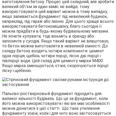
виготовлення бетону. Процес цей складний, але зробити
великий об\’єм за один заміс не вийде, тому
використовувати цей варіант можна в тому випадку,
якщо заливається фундамент під невеликий будинок,
наприклад, під гараж або лазню. Для цього краще всього
використовувати бетономішалку, благо сьогодні її
можна придбати в будь-якому будівельному магазині.
Не хочете купувати, тоді візьміть в оренду або
запозичте у сусідів. Якщо такий варіант не влаштовує,
то бетон можна виготовляти в невеликій ємності. До
складу бетону входять чотири компоненти: цемент
одна порція, щебінь чотири порції, пісок дві порції і
півпорції води. Цей склад для цементу марки М400.
Якщо марка зменшується, отже, скорочуються порції
піску і щебеню.
Пальово-ростверковый фундамент підходить для
великої кількості будівель. Що це за фундамент, коли
його можна використовувати і які він має особливості
можна дізнатися з цієї статті . Що таке утеплення
фундаменту зовні, коли і для чого воно застосовується