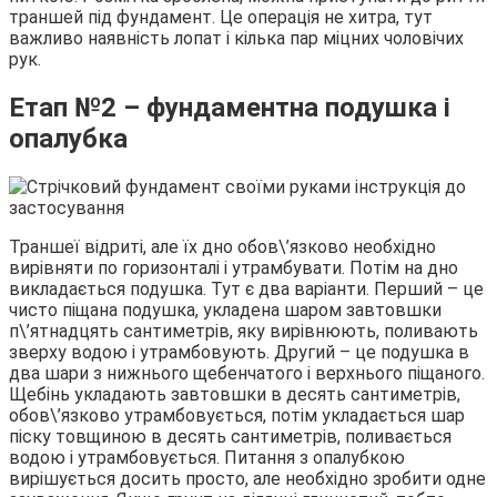
траншей під фундамент. Це операція не хитра, тут
важливо наявність лопат і кілька пар міцних чоловічих
рук.
Етап №2 – фундаментна подушка і
опалубка
Траншеї відриті, але їх дно обов\’язково необхідно
вирівняти по горизонталі і утрамбувати. Потім на дно
викладається подушка. Тут є два варіанти. Перший – це
чисто піщана подушка, укладена шаром завтовшки
п\’ятнадцять сантиметрів, яку вирівнюють, поливають
зверху водою і утрамбовують. Другий – це подушка в
два шари з нижнього щебенчатого і верхнього піщаного.
Щебінь укладають завтовшки в десять сантиметрів,
обов\’язково утрамбовується, потім укладається шар
піску товщиною в десять сантиметрів, поливається
водою і утрамбовується. Питання з опалубкою
вирішується досить просто, але необхідно зробити одне