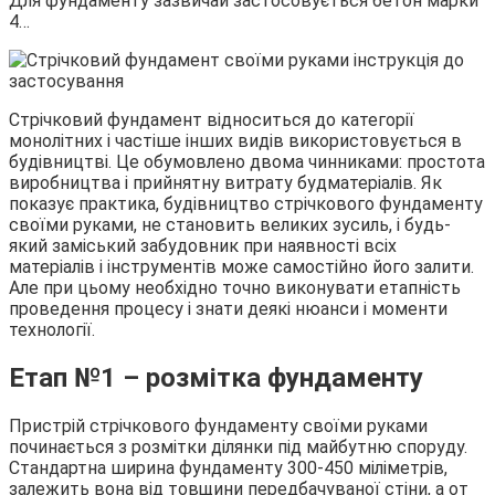
Для фундаменту зазвичай застосовується бетон марки
4…
Стрічковий фундамент відноситься до категорії
монолітних і частіше інших видів використовується в
будівництві. Це обумовлено двома чинниками: простота
виробництва і прийнятну витрату будматеріалів. Як
показує практика, будівництво стрічкового фундаменту
своїми руками, не становить великих зусиль, і будь-
який заміський забудовник при наявності всіх
матеріалів і інструментів може самостійно його залити.
Але при цьому необхідно точно виконувати етапність
проведення процесу і знати деякі нюанси і моменти
технології.
Етап №1 – розмітка фундаменту
Пристрій стрічкового фундаменту своїми руками
починається з розмітки ділянки під майбутню споруду.
Стандартна ширина фундаменту 300-450 міліметрів,
залежить вона від товщини передбачуваної стіни, а от