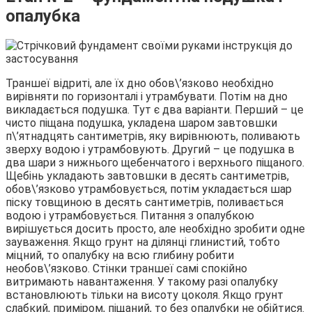
опалубка
Траншеї відриті, але їх дно обов\’язково необхідно
вирівняти по горизонталі і утрамбувати. Потім на дно
викладається подушка. Тут є два варіанти. Перший – це
чисто піщана подушка, укладена шаром завтовшки
п\’ятнадцять сантиметрів, яку вирівнюють, поливають
зверху водою і утрамбовують. Другий – це подушка в
два шари з нижнього щебенчатого і верхнього піщаного.
Щебінь укладають завтовшки в десять сантиметрів,
обов\’язково утрамбовується, потім укладається шар
піску товщиною в десять сантиметрів, поливається
водою і утрамбовується. Питання з опалубкою
вирішується досить просто, але необхідно зробити одне
зауваження. Якщо грунт на ділянці глинистий, тобто
міцний, то опалубку на всю глибину робити
необов\’язково. Стінки траншеї самі спокійно
витримають навантаження. У такому разі опалубку
встановлюють тільки на висоту цоколя. Якщо грунт
слабкий, приміром, піщаний, то без опалубки не обійтися.