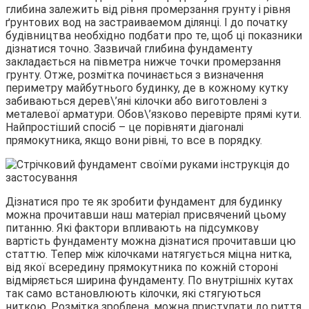
глибина залежить від рівня промерзання грунту і рівня
ґрунтових вод на застраиваемом ділянці. І до початку
будівництва необхідно подбати про те, щоб ці показники
дізнатися точно. Зазвичай глибина фундаменту
закладається на півметра нижче точки промерзання
грунту. Отже, розмітка починається з визначення
периметру майбутнього будинку, де в кожному кутку
забиваються дерев\’яні кілочки або виготовлені з
металевої арматури. Обов\’язково перевірте прямі кути.
Найпростіший спосіб – це порівняти діагоналі
прямокутника, якщо вони рівні, то все в порядку.
Дізнатися про те як зробити фундамент для будинку
можна прочитавши наш матеріал присвячений цьому
питанню. Які фактори впливають на підсумкову
вартість фундаменту можна дізнатися прочитавши цю
статтю. Тепер між кілочками натягується міцна нитка,
від якої всередину прямокутника по кожній стороні
відміряється ширина фундаменту. По внутрішніх кутах
так само встановлюють кілочки, які стягуються
ниткою. Розмітка зроблена, можна приступати до риття