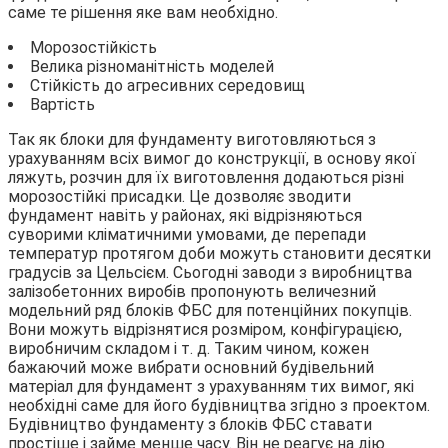
саме те рішення яке вам необхідно.
Морозостійкість
Велика різноманітність моделей
Стійкість до агресивних середовищ
Вартість
Так як блоки для фундаменту виготовляються з
урахуванням всіх вимог до конструкції, в основу якої
ляжуть, розчин для їх виготовлення додаються різні
морозостійкі присадки. Це дозволяє зводити
фундамент навіть у районах, які відрізняються
суворими кліматичними умовами, де перепади
температур протягом доби можуть становити десятки
градусів за Цельсієм. Сьогодні заводи з виробництва
залізобетонних виробів пропонують величезний
модельний ряд блоків ФБС для потенційних покупців.
Вони можуть відрізнятися розміром, конфігурацією,
виробничим складом і т. д. Таким чином, кожен
бажаючий може вибрати основний будівельний
матеріал для фундамент з урахуванням тих вимог, які
необхідні саме для його будівництва згідно з проектом.
Будівництво фундаменту з блоків ФБС ставати
простіше і займе менше часу. Він не реагує на дію