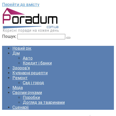
Перейти до вмісту
Пошук:
Новий рік
Дім
Авто
Кредит і банки
Здоров’я
Кулінарні рецепти
Ремонт
Сад і город
Мода
Своїми руками
Поробки
Догляд за тваринами
Сценарії