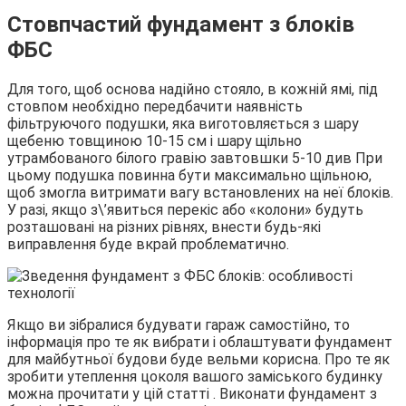
Стовпчастий фундамент з блоків
ФБС
Для того, щоб основа надійно стояло, в кожній ямі, під
стовпом необхідно передбачити наявність
фільтруючого подушки, яка виготовляється з шару
щебеню товщиною 10-15 см і шару щільно
утрамбованого білого гравію завтовшки 5-10 див При
цьому подушка повинна бути максимально щільною,
щоб змогла витримати вагу встановлених на неї блоків.
У разі, якщо з\’явиться перекіс або «колони» будуть
розташовані на різних рівнях, внести будь-які
виправлення буде вкрай проблематично.
Якщо ви зібралися будувати гараж самостійно, то
інформація про те як вибрати і облаштувати фундамент
для майбутньої будови буде вельми корисна. Про те як
зробити утеплення цоколя вашого заміського будинку
можна прочитати у цій статті . Виконати фундамент з