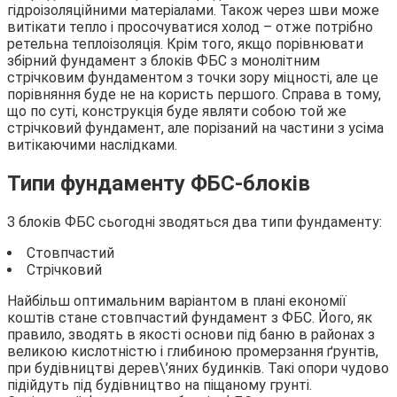
гідроізоляційними матеріалами. Також через шви може
витікати тепло і просочуватися холод – отже потрібно
ретельна теплоізоляція. Крім того, якщо порівнювати
збірний фундамент з блоків ФБС з монолітним
стрічковим фундаментом з точки зору міцності, але це
порівняння буде не на користь першого. Справа в тому,
що по суті, конструкція буде являти собою той же
стрічковий фундамент, але порізаний на частини з усіма
витікаючими наслідками.
Типи фундаменту ФБС-блоків
З блоків ФБС сьогодні зводяться два типи фундаменту:
Стовпчастий
Стрічковий
Найбільш оптимальним варіантом в плані економії
коштів стане стовпчастий фундамент з ФБС. Його, як
правило, зводять в якості основи під баню в районах з
великою кислотністю і глибиною промерзання ґрунтів,
при будівництві дерев\’яних будинків. Такі опори чудово
підійдуть під будівництво на піщаному грунті.