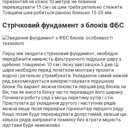
горизонталі на кожні 10 метрів не повинна
перевищувати 15 см і за цим треба ретельно стежити.
Товщина шва робиться рівною близько 15-20 мм.
Стрічковий фундамент з блоків ФБС
Перш ніж зводити стрічковий фундамент, необхідно
передбачити наявність фільтруючого подушки шару з
щебеню товщиною 10 см і піску завтовшки 5 див Ці
шари необхідно перед початком монтажу пролити
водою і ретельно утрамбувати. Укладаючи самий нижній
ряд, рекомендується використовувати подушкові
блоки. Як варіант можна покласти перший ряд блоків на
бік, так як висота блоку часто перевищує його ширину.
Починати роботу слід з місць перетину кутів і стін.
Приступати до укладання другого і наступних рядів
можна лише після перевірки горизонталі першого ряду.
Якщо похил буде перевищувати допустимий, звівши ще
кількох рядів виправити помилку без втрати міцність
підстави буде неможливо.