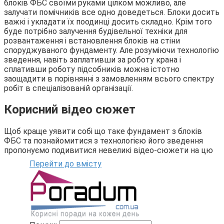
блоків ФБС своїми руками цілком можливо, але
залучати помічників все одно доведеться. Блоки досить
важкі і укладати їх поодинці досить складно. Крім того
буде потрібно залучення будівельної техніки для
розвантаження і встановлення блоків на стіни
споруджуваного фундаменту. Але розуміючи технологію
зведення, навіть заплативши за роботу крана і
сплативши роботу підсобників можна істотно
заощадити в порівнянні з замовленням всього спектру
робіт в спеціалізованій організації.
Корисний відео сюжет
Щоб краще уявити собі що таке фундамент з блоків
ФБС та познайомитися з технологією його зведення
пропонуємо подивитися невеликі відео-сюжети на цю