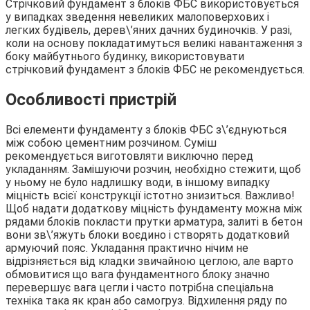
Стрічковий фундамент з блоків ФБС використовується
у випадках зведення невеликих малоповерхових і
легких будівель, дерев\’яних дачних будиночків. У разі,
коли на основу покладатимуться великі навантаження з
боку майбутнього будинку, використовувати
стрічковий фундамент з блоків ФБС не рекомендується.
Особливості пристрій
Всі елементи фундаменту з блоків ФБС з\’єднуються
між собою цементним розчином. Суміш
рекомендується виготовляти виключно перед
укладанням. Замішуючи розчин, необхідно стежити, щоб
у ньому не було надлишку води, в іншому випадку
міцність всієї конструкції істотно знизиться. Важливо!
Щоб надати додаткову міцність фундаменту можна між
рядами блоків покласти прутки арматура, залиті в бетон
вони зв\’яжуть блоки воєдино і створять додатковий
армуючий пояс. Укладання практично нічим не
відрізняється від кладки звичайною цеглою, але варто
обмовитися що вага фундаментного блоку значно
перевершує вага цегли і часто потрібна спеціальна
техніка така як кран або самогруз. Відхилення ряду по