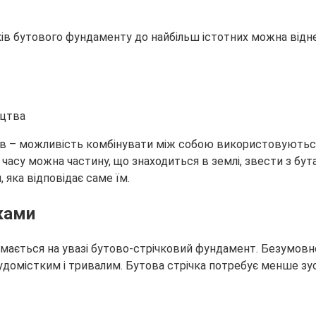
ків бутового фундаменту до найбільш істотних можна відн
ицтва
ів – можливість комбінувати між собою використовуються 
часу можна частину, що знаходиться в землі, звести з бут
 яка відповідає саме їм.
ками
 мається на увазі бутово-стрічковий фундамент. Безумовно
домістким і тривалим. Бутова стрічка потребує менше зу