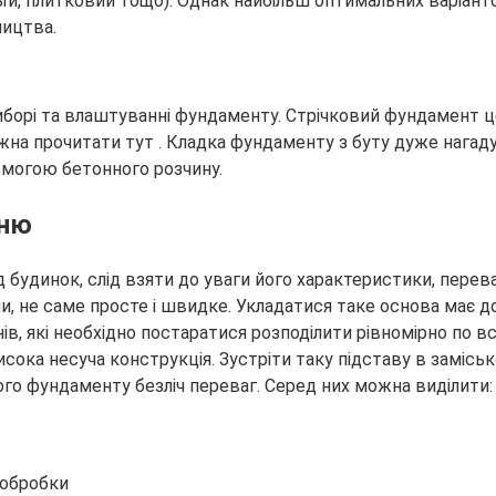
й, плитковий тощо). Однак найбільш оптимальних варіант
ництва.
виборі та влаштуванні фундаменту. Стрічковий фундамент ц
ожна прочитати тут . Кладка фундаменту з буту дуже нагаду
омогою бетонного розчину.
еню
будинок, слід взяти до уваги його характеристики, переваг
и, не саме просте і швидке. Укладатися таке основа має д
менів, які необхідно постаратися розподілити рівномірно 
висока несуча конструкція. Зустріти таку підставу в заміс
ого фундаменту безліч переваг. Серед них можна виділити:
 обробки