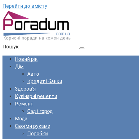
Перейти до вмісту
Пошук:
Новий рік
Дім
Авто
Кредит і банки
Здоров’я
Кулінарні рецепти
Ремонт
Сад і город
Мода
Своїми руками
Поробки