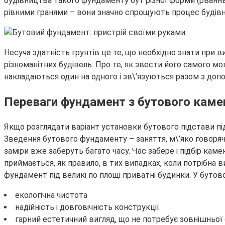
будівництва такого фундаменту бут різної форми (рванны
рівними гранями – вони значно спрощують процес будів
Несуча здатність грунтів це те, що необхідно знати при 
різноманітних будівель. Про те, як звести його самого м
накладаються один на одного і зв\’язуються разом з доп
Переваги фундамент з бутового кам
Якщо розглядати варіант установки бутового підстави під 
Зведення бутового фундаменту – заняття, м\’яко говоряч
заміри вже заберуть багато часу. Час забере і підбір ка
приймається, як правило, в тих випадках, коли потрібна 
фундамент під великі по площі приватні будинки. У бутов
екологічна чистота
надійність і довговічність конструкції
гарний естетичний вигляд, що не потребує зовнішньої