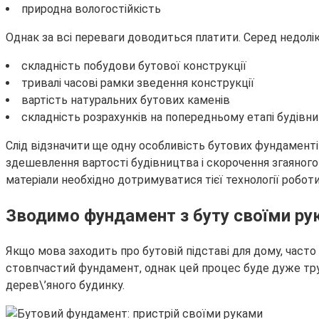
природна вологостійкість
Однак за всі переваги доводиться платити. Серед недолі
складність побудови бутової конструкції
тривалі часові рамки зведення конструкції
вартість натуральних бутових каменів
складність розрахунків на попередньому етапі будівн
Слід відзначити ще одну особливість бутових фундамент
здешевлення вартості будівництва і скорочення згаяного 
матеріали необхідно дотримуватися тієї технології роботи,
Зводимо фундамент з буту своїми ру
Якщо мова заходить про бутовій підставі для дому, часто
стовпчастий фундамент, однак цей процес буде дуже тру
дерев\’яного будинку.