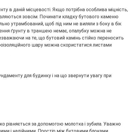
ту в даній місцевості. Якщо потрібна особлива міцність,
мовляються зовсім. Починати кладку бутового каменю
ьно утрамбований, щоб під ним не виляли з боку в бік
алення ґрунту в траншею немає, опалубку можна не
Незважаючи на те, що бутовий камінь стійко переносить
гідроізоляційного шару можна скористатися листами
ндаменту для будинку і на що звернути увагу при
ко рівняється за допомогою молотка і зубила. Уважно
цними і надійними. Простір між бутовими блоками