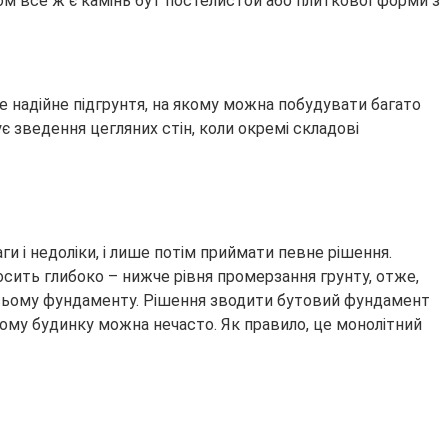
ом все ж є камінь бут постелистой або плиткової форми з
е надійне підгрунтя, на якому можна побудувати багато
є зведення цегляних стін, коли окремі складові
и і недоліки, і лише потім приймати певне рішення.
осить глибоко – нижче рівня промерзання грунту, отже,
по всьому фундаменту. Рішення зводити бутовий фундамент
ькому будинку можна нечасто. Як правило, це монолітний