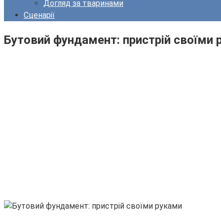
Догляд за тваринами
Сценарії
Бутовий фундамент: пристрій своїми 