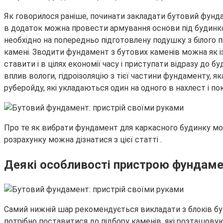
Як говорилося раніше, починати закладати бутовий фундам
в додаток можна провести армування основи під будинком
необхідно на попередньо підготовлену подушку з білого п
камені. Зводити фундамент з бутових каменів можна як і
ставити і в цілях економії часу і приступати відразу до
вплив вологи, гідроізоляцію з тієї частини фундаменту, я
руберойду, які укладаються один на одного в нахлест і 
Про те як вибрати фундамент для каркасного будинку мож
розрахунку можна дізнатися з цієї статті .
Деякі особливості пристрою фундам
Самий нижній шар рекомендується викладати з блоків бут
потрібно поставитися до підбору каменів, які розташовуют