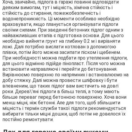
Хоча, звичайно, підлога в гаражі повинні відповідати
деяким вимогам, тут і міцність, хімічна стійкість і
стійкість до стирання, пожежобезпечність і
водонепроникність. Ці моменти особливо необхідно
враховувати, якщо планується організувати підлоги
своїми силами. При зведенні бетонних підлог одним з
найважливіших етапів є підготовка основи. Для цього
необхідно вийняти грунт на глибину 0.2 м і вирівняти
ложі. Далі потрібно вислати котлован з допомогою
плівки, потім його можна засипати піском і щебенем.
При необхідності можна подбати про утеплення підлоги,
для цього відмінно підійде пінопласт. Після чого можна
встановити направляючі і перейти до бетонування.
Вирівнюємо поверхню по напрямних і встановлюємо на
добу стяжку. Далі можна провести шліфовку і бути
впевненим, що таких підлог вам вистачить на довгі
роки. Дерев\’яні підлоги в більш теплі, а тому мають
більше переваг перед бетонною поверхнею. Хоча вони
менш міцні, ніж бетонні. Але для того, щоб збільшити
міцність і термін служби такої підлоги рекомендується
вибирати тільки міцні дошки, щоб потім не довелося їх
постійно ремонтувати.