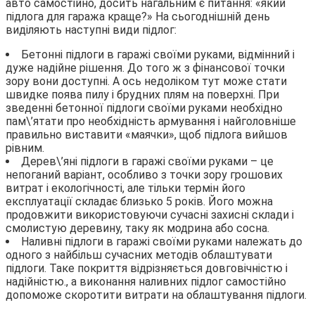
авто самостійно, досить нагальним є питання: «який
підлога для гаража краще?» На сьогоднішній день
виділяють наступні види підлог:
Бетонні підлоги в гаражі своїми руками, відмінний і
дуже надійне рішення. До того ж з фінансової точки
зору вони доступні. А ось недоліком тут може стати
швидке поява пилу і брудних плям на поверхні. При
зведенні бетонної підлоги своїми руками необхідно
пам\’ятати про необхідність армування і найголовніше
правильно виставити «маячки», щоб підлога вийшов
рівним.
Дерев\’яні підлоги в гаражі своїми руками – це
непоганий варіант, особливо з точки зору грошових
витрат і екологічності, але тільки термін його
експлуатації складає близько 5 років. Його можна
продовжити використовуючи сучасні захисні склади і
смолистую деревину, таку як модрина або сосна.
Наливні підлоги в гаражі своїми руками належать до
одного з найбільш сучасних методів облаштувати
підлоги. Таке покриття відрізняється довговічністю і
надійністю., а виконання наливних підлог самостійно
допоможе скоротити витрати на облаштування підлоги.