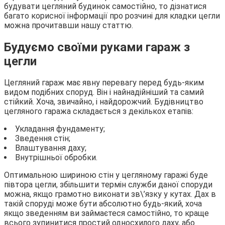
будувати цегляний будинок самостійно, то дізнатися
багато корисної інформації про розчині для кладки цегли
можна прочитавши нашу статтю.
Будуємо своїми руками гараж з
цегли
Цегляний гараж має явну перевагу перед будь-яким
видом подібних споруд. Він і найнадійніший та самий
стійкий. Хоча, звичайно, і найдорожчий. Будівництво
цегляного гаража складається з декількох етапів:
Укладання фундаменту;
Зведення стін;
Влаштування даху;
Внутрішньої обробки.
Оптимальною шириною стін у цегляному гаражі буде
півтора цегли, збільшити термін служби даної споруди
можна, якщо грамотно виконати зв\’язку у кутах. Дах в
такій споруді може бути абсолютно будь-який, хоча
якщо зведенням ви займаєтеся самостійно, то краще
всього зупинитися простий односхилого даху, або