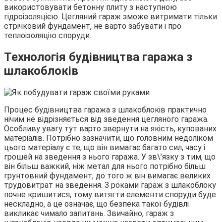
використовувати бетонну плиту з наступною
гідроізоляцією. Цегляний гараж зможе витримати тільки
стрічковий фундамент, не варто забувати і про
теплоізоляцію споруди.
Технологія будівництва гаража з
шлакоблоків
Процес будівництва гаража з шлакоблоків практично
нічим не відрізняється від зведення цегляного гаража.
Особливу увагу тут варто звернути на якість, купованих
матеріалів. Потрібно зазначити, що головним недоліком
цього матеріалу є те, що він вимагає багато сил, часу і
грошей на зведення з нього гаража. У зв\’язку з тим, що
він більш важкий, ніж метал для нього потрібно більш
грунтовний фундамент, до того ж він вимагає великих
трудовитрат на зведення. З роками гараж з шлакоблоку
почне кришитися, тому витягти елементи споруди буде
нескладно, а це означає, що безпека такої будівлі
викликає чимало запитань. Звичайно, гараж з