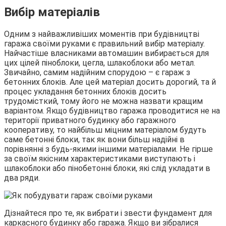
Вибір матеріалів
Одним з найважливіших моментів при будівництві
гаража своїми руками є правильний вибір матеріалу.
Найчастіше власниками автомашин вибирається для
цих цілей піноблоки, цегла, шлакоблоки або метал.
Звичайно, самим надійним спорудою – є гараж з
бетонних блоків. Але цей матеріал досить дорогий, та й
процес укладання бетонних блоків досить
трудомісткий, тому його не можна назвати кращим
варіантом. Якщо будівництво гаража проводитися не на
території приватного будинку або гаражного
кооперативу, то найбільш міцним матеріалом будуть
саме бетонні блоки, так як вони більш надійні в
порівнянні з будь-якими іншими матеріалами. Не гірше
за своїм якісним характеристиками виступають і
шлакоблоки або пінобетонні блоки, які слід укладати в
два ряди.
Дізнайтеся про те, як вибрати і звести фундамент для
каркасного будинку або гаража. Якщо ви зібралися