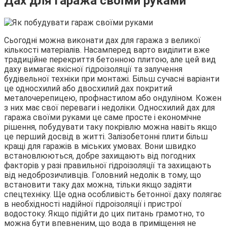
Дах для гаража своїми руками
Сьогодні можна виконати дах для гаража з великої
кількості матеріалів. Насамперед варто виділити вже
традиційне перекриття бетонною плитою, але цей вид
даху вимагає якісної гідроізоляції та залучення
будівельної техніки при монтажі. Більш сучасні варіанти
це односхилий або двосхилий дах покритий
металочерепицею, профнастилом або ондуліном. Кожен
з них має свої переваги і недоліки. Односхилий дах для
гаража своїми руками це саме просте і економічне
рішення, побудувати таку покрівлю можна навіть якщо
це перший досвід в житті. Залізобетонні плити більш
кращі для гаражів в міських умовах. Вони швидко
встановлюються, добре захищають від погодних
факторів у разі правильної гідроізоляції та захищають
від недоброзичливців. Головний недолік в тому, що
встановити таку дах можна, тільки якщо задіяти
спецтехніку. Ще одна особливість бетонної даху полягає
в необхідності надійної гідроізоляції і пристрої
водостоку. Якщо підійти до цих питань грамотно, то
можна бути впевненим, що вода в приміщення не