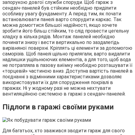
запорукою довгої служби споруди. Щоб гараж з
сендвіч-панелей був стійким необхідно приділити
особливу увагу фундаменту. А перед тим, як почати
встановлювати панелі варто спорудити каркас. Так
можна домогтися більшої надійності, якщо хочете
зробити його більш стійким, то слід провести цегельну
кладку в кілька рядів. Монтаж панелей необхідно
починати знизу і вести вертикально по заздалегідь
вирівняної поверхні. Кріплять ці елементи за допомогою
саморізів. Щоб панелі щільно прилягали, варто видалити
надлишки ущільнюючих елементів, а для того, щоб вода
не потрапляла в пазову виїмку необхідно розташувати її
«торцевій» частиною вниз. Доступна вартість панелей в
поєднанні з відмінними характеристиками дозволяє
використовувати їх для спорудження покрівлі в
гаражах. Ні у жодному разі не можна нехтувати
вентиляційною системою в гаражі з сендвіч-панелей.
Підлоги в гаражі своїми руками
Для багатьох, хто зважився зводити гараж для свого