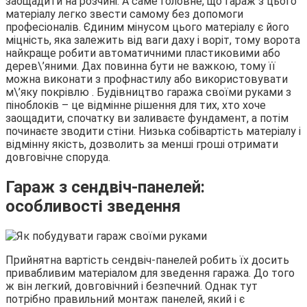
заощадити на розчині. А саме головне, що гараж з цього
матеріалу легко звести самому без допомоги
професіоналів. Єдиним мінусом цього матеріалу є його
міцність, яка залежить від ваги даху і воріт, тому ворота
найкраще робити автоматичними пластиковими або
дерев\’яними. Дах повинна бути не важкою, тому її
можна виконати з профнастилу або використовувати
м\’яку покрівлю . Будівництво гаража своїми руками з
піноблоків – це відмінне рішення для тих, хто хоче
заощадити, спочатку ви заливаєте фундамент, а потім
починаєте зводити стіни. Низька собівартість матеріалу і
відмінну якість, дозволить за менші гроші отримати
довговічне споруда.
Гараж з сендвіч-панелей:
особливості зведення
Прийнятна вартість сендвіч-панелей робить їх досить
привабливим матеріалом для зведення гаража. До того
ж він легкий, довговічний і безпечний. Однак тут
потрібно правильний монтаж панелей, який і є