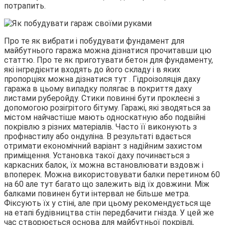
потрапить.
Про те як вибрати і побудувати фундамент для
майбутнього гаража можна дізнатися прочитавши цю
статтю. Про те як приготувати бетон для фундаменту,
які інгредієнти входять до його складу і в яких
пропорціях можна дізнатися тут . Гідроізоляція даху
гаража в цьому випадку полягає в покриття даху
листами руберойду. Стики повинні бути проклеєні з
допомогою розігрітого бітуму. Гаражі, які зводяться за
містом найчастіше мають односкатную або подвійні
покрівлю з різних матеріалів. Часто її виконують з
профнастилу або ондуліна. В результаті вдається
отримати економічний варіант з надійним захистом
приміщення. Установка такої даху починається з
каркасних балок, їх можна встановлювати вздовж і
впоперек. Можна використовувати балки перетином 60
на 60 але тут багато що залежить від їх довжини. Між
балками повинен бути інтервал не більше метра.
Фіксують їх у стіні, але при цьому рекомендується ще
на етапі будівництва стін передбачити гнізда. У цей же
час створюється основа для майбутньої покрівлі,