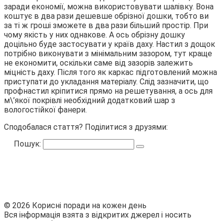
заради економії, можна використовувати шалівку. Вона
коштує в два рази дешевше обрізної дошки, тобто ви
за ті ж гроші зможете в два рази більший простір. При
чому якість у них однакове. А ось обрізну дошку
доцільно буде застосувати у країв даху. Настил з дощок
потрібно виконувати з мінімальним зазором, тут краще
не економити, оскільки саме від зазорів залежить
міцність даху. Після того як каркас підготовлений можна
приступати до укладання матеріалу. Слід зазначити, що
профнастил кріпитися прямо на решетування, а ось для
м\’якої покрівлі необхідний додатковий шар з
вологостійкої фанери.
Сподобалася стаття? Поділитися з друзями:
Пошук:
© 2026 Корисні поради на кожен день
Вся інформація взята з відкритих джерел і носить