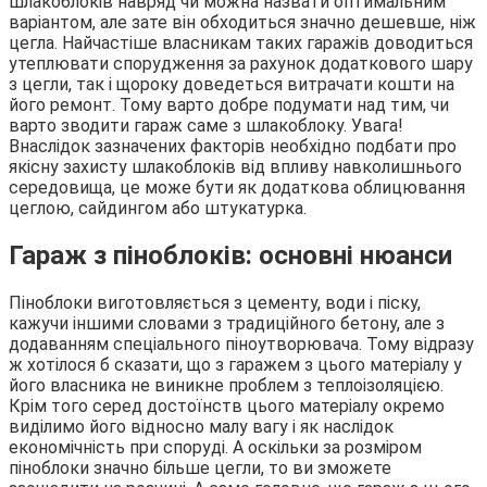
шлакоблоків навряд чи можна назвати оптимальним
варіантом, але зате він обходиться значно дешевше, ніж
цегла. Найчастіше власникам таких гаражів доводиться
утеплювати спорудження за рахунок додаткового шару
з цегли, так і щороку доведеться витрачати кошти на
його ремонт. Тому варто добре подумати над тим, чи
варто зводити гараж саме з шлакоблоку. Увага!
Внаслідок зазначених факторів необхідно подбати про
якісну захисту шлакоблоків від впливу навколишнього
середовища, це може бути як додаткова облицювання
цеглою, сайдингом або штукатурка.
Гараж з піноблоків: основні нюанси
Піноблоки виготовляється з цементу, води і піску,
кажучи іншими словами з традиційного бетону, але з
додаванням спеціального піноутворювача. Тому відразу
ж хотілося б сказати, що з гаражем з цього матеріалу у
його власника не виникне проблем з теплоізоляцією.
Крім того серед достоїнств цього матеріалу окремо
виділимо його відносно малу вагу і як наслідок
економічність при споруді. А оскільки за розміром
піноблоки значно більше цегли, то ви зможете