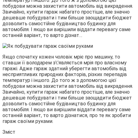
температур і іншого. До того ж з допомогою цієї
побудови можна захистити автомобіль від викрадення.
Звичайно, купити гараж набагато простіше, але значно
дешевше побудувати і тим більше заощадити бюджет
дозволить самостійне будівництво будинку для
автомобіля. І якщо ви вирішили віддати перевагу саме
останній варіант, то варто дізнат…
Якщо спочатку кожен чоловік мріє про машину, то
ставши її володарем з\’являється мрія про власному
гаражі. Адже гараж здатний уберегти автомобіль від
несприятливих природних факторів, різких перепадів
температур і іншого. До того ж з допомогою цієї
побудови можна захистити автомобіль від викрадення.
Звичайно, купити гараж набагато простіше, але значно
дешевше побудувати і тим більше заощадити бюджет
дозволить самостійне будівництво будинку для
автомобіля. І якщо ви вирішили віддати перевагу саме
останній варіант, то варто дізнатися, про те як зробити
гараж своїми руками.
Зміст