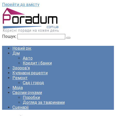
Перейти до вмісту
Пошук:
Новий рік
Дім
Авто
Кредит і банки
Здоров’я
Кулінарні рецепти
Ремонт
Сад і город
Мода
Своїми руками
Поробки
Догляд за тваринами
Сценарії