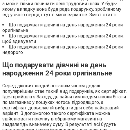
а може тільки починати свій трудовий шлях. У будь-
якому випадку вона буде рада подарунку, зробленому
від усього серця, і тут є маса варіантів. Зміст статті:
Що подарувати дівчині на день народження 24 роки
оригінальне
Що подарувати дівчині на день народження 24 роки,
щоб здивувати
Що подарувати дівчині на день народження 24 роки
недорого
Що подарувати дівчині на день
народження 24 роки оригінальне
Серед ділових людей останнім часом дедалі
популярнішим стає такий вид подарунків, як сертифікат.
Ідея прийшла з Заходу, де зайнятим людям ніколи бігати
по магазинах у пошуках чогось підходящого, а
сертифікат дозволяє їй вибрати для себе найкращий
варіант. З допомогою такого сертифіката можна
здійснювати покупку в обраному магазині на
заздалегідь визначену суму. В результаті всі будуть
задоволеними, і сама іменинниця, і дарувальник, і