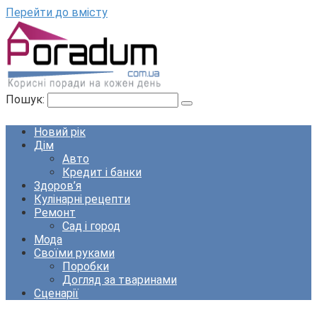
Перейти до вмісту
Пошук:
Новий рік
Дім
Авто
Кредит і банки
Здоров’я
Кулінарні рецепти
Ремонт
Сад і город
Мода
Своїми руками
Поробки
Догляд за тваринами
Сценарії