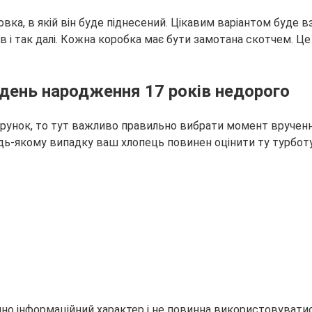
овка, в якій він буде піднесений. Цікавим варіантом буде в
ів і так далі. Кожна коробка має бути замотана скотчем. Ц
 день народження 17 років недорого
унок, то тут важливо правильно вибрати момент вручення.
будь-якому випадку ваш хлопець повинен оцінити ту турбот
но інформаційний характер і не повинна використовуватися