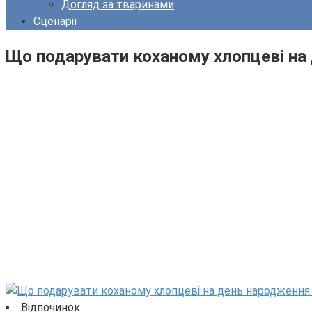
Догляд за тваринами
Сценарії
Що подарувати коханому хлопцеві на
Відпочинок