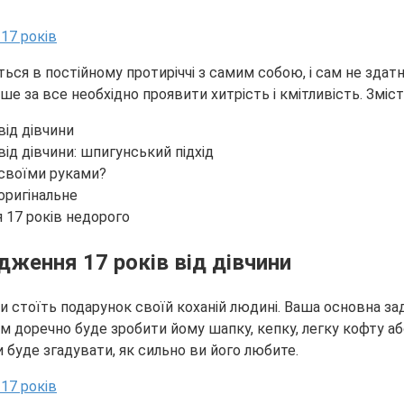
ться в постійному протиріччі з самим собою, і сам не здатн
ше за все необхідно проявити хитрість і кмітливість. Зміст
від дівчини
ід дівчини: шпигунський підхід
 своїми руками?
оригінальне
 17 років недорого
дження 17 років від дівчини
и стоїть подарунок своїй коханій людині. Ваша основна за
ом доречно буде зробити йому шапку, кепку, легку кофту аб
 буде згадувати, як сильно ви його любите.