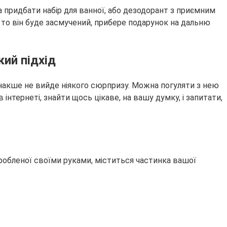
 придбати набір для ванної, або дезодорант з приємним
х, то він буде засмучений, прибере подарунок на дальню
кий підхід
інакше не вийде ніякого сюрпризу. Можна погуляти з нею
інтернеті, знайти щось цікаве, на вашу думку, і запитати,
 зробленої своїми руками, міститься частинка вашої