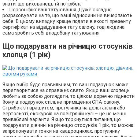
знати, що вихованець їй потрібен;
Персоніфіковані татуювання. Дуже складно
розраховувати на те, що ваші відносини не вичерпають
себе. В цьому випадку краще подати в якості презенту
сертифікат на відвідування тату салону, тоді людина
сама зробить собі вподобану татуювання
Що подарувати на річницю стосунків
хлопця (1 рік)
Якщо вибір буде правильним, то ваш подарунок може
перетворитися на справжнє свято. Якщо ваш хлопець
любить за собою доглядати, то цілком доречно піднести
йому в подарунок спільне приміщення СПА-салону.
Стрибок з парашутом, прогулянка на дельтаплані або
вертольоті, екскурсія на повітряній кулі – це не менш
привабливі варіанти. Якщо торкнутися питання, що
подарувати дівчині на річницю стосунків 1 рік, то можна
запропонувати гонки на квадроциклах, прогулянку
верхи на коні або катання на запряженому екіпажі. Всі ці