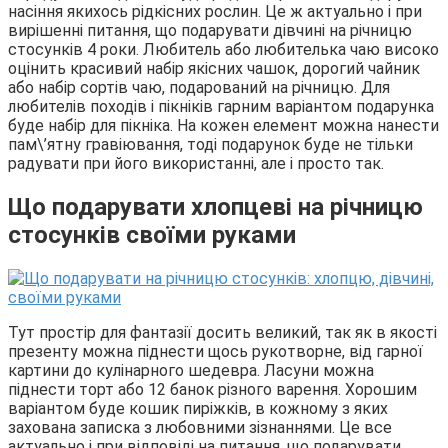
насіння якихось рідкісних рослин. Це ж актуально і при
вирішенні питання, що подарувати дівчині на річницю
стосунків 4 роки. Любитель або любителька чаю високо
оцінить красивий набір якісних чашок, дорогий чайник
або набір сортів чаю, подарований на річницю. Для
любителів походів і пікніків гарним варіантом подарунка
буде набір для пікніка. На кожен елемент можна нанести
пам\’ятну гравіювання, тоді подарунок буде не тільки
радувати при його використанні, але і просто так.
Що подарувати хлопцеві на річницю
стосунків своїми руками
Тут простір для фантазії досить великий, так як в якості
презенту можна піднести щось рукотворне, від гарної
картини до кулінарного шедевра. Ласуни можна
піднести торт або 12 банок різного варення. Хорошим
варіантом буде кошик пиріжків, в кожному з яких
захована записка з любовними зізнаннями. Це все
актуально і при відповіді на питання, що подарувати