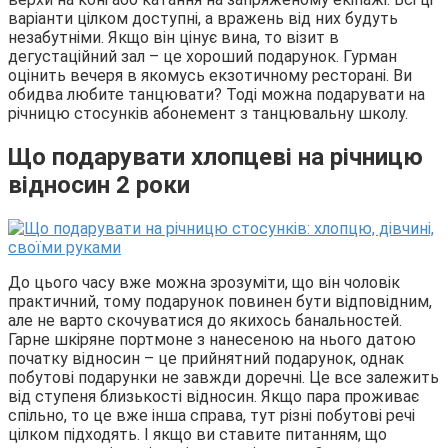
варіанти цілком доступні, а вражень від них будуть
незабутніми. Якщо він цінує вина, то візит в
дегустаційний зал – це хороший подарунок. Гурман
оцінить вечеря в якомусь екзотичному ресторані. Ви
обидва любите танцювати? Тоді можна подарувати на
річницю стосунків абонемент з танцювальну школу.
Що подарувати хлопцеві на річницю
відносин 2 роки
До цього часу вже можна зрозуміти, що він чоловік
практичний, тому подарунок повинен бути відповідним,
але не варто скочуватися до якихось банальностей.
Гарне шкіряне портмоне з нанесеною на нього датою
початку відносин – це прийнятний подарунок, однак
побутові подарунки не завжди доречні. Це все залежить
від ступеня близькості відносин. Якщо пара проживає
спільно, то це вже інша справа, тут різні побутові речі
цілком підходять. І якщо ви ставите питанням, що