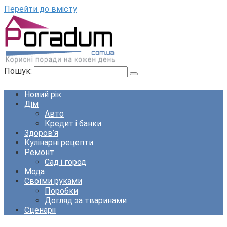
Перейти до вмісту
Пошук:
Новий рік
Дім
Авто
Кредит і банки
Здоров’я
Кулінарні рецепти
Ремонт
Сад і город
Мода
Своїми руками
Поробки
Догляд за тваринами
Сценарії