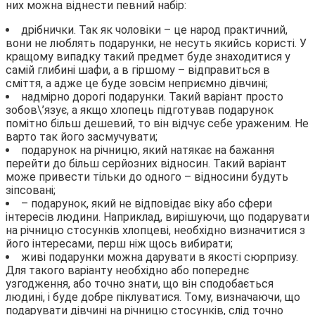
них можна віднести певний набір:
дрібнички. Так як чоловіки – це народ практичний,
вони не люблять подарунки, не несуть якийсь користі. У
кращому випадку такий предмет буде знаходитися у
самій глибині шафи, а в гіршому – відправиться в
сміття, а адже це буде зовсім неприємно дівчині;
надмірно дорогі подарунки. Такий варіант просто
зобов\’язує, а якщо хлопець підготував подарунок
помітно більш дешевий, то він відчує себе ураженим. Не
варто так його засмучувати;
подарунок на річницю, який натякає на бажання
перейти до більш серйозних відносин. Такий варіант
може привести тільки до одного – відносини будуть
зіпсовані;
– подарунок, який не відповідає віку або сфери
інтересів людини. Наприклад, вирішуючи, що подарувати
на річницю стосунків хлопцеві, необхідно визначитися з
його інтересами, перш ніж щось вибирати;
живі подарунки можна дарувати в якості сюрпризу.
Для такого варіанту необхідно або попереднє
узгодження, або точно знати, що він сподобається
людині, і буде добре піклуватися. Тому, визначаючи, що
подарувати дівчині на річницю стосунків, слід точно