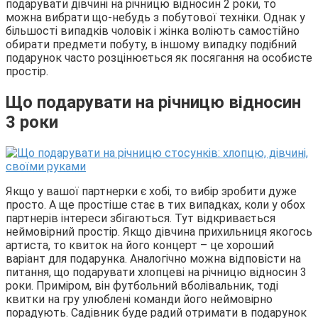
подарувати дівчині на річницю відносин 2 роки, то
можна вибрати що-небудь з побутової техніки. Однак у
більшості випадків чоловік і жінка воліють самостійно
обирати предмети побуту, в іншому випадку подібний
подарунок часто розцінюється як посягання на особисте
простір.
Що подарувати на річницю відносин
3 роки
Якщо у вашої партнерки є хобі, то вибір зробити дуже
просто. А ще простіше стає в тих випадках, коли у обох
партнерів інтереси збігаються. Тут відкривається
неймовірний простір. Якщо дівчина прихильниця якогось
артиста, то квиток на його концерт – це хороший
варіант для подарунка. Аналогічно можна відповісти на
питання, що подарувати хлопцеві на річницю відносин 3
роки. Приміром, він футбольний вболівальник, тоді
квитки на гру улюблені команди його неймовірно
порадують. Садівник буде радий отримати в подарунок