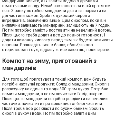
мандаринів вилити, а їх залити водою з дрібними
шматочками льоду. Нехай настоюються в ній протягом
ночі. З ранку потрібно мандарини дістати і порізати на
дві частини кожен. Зробіть цукровий сироп з
інгредієнтів, зазначених вище. Цим сиропом, поки він
киплячий заливають мандарини, залишають на 7 годин.
Потім потрібно ємність поставити на невеликий вогонь.
Після цього треба додати все до повної готовності, і
додати лимонну кислоту перед тим, як будете вимикати
варення. Розкладіть все в банки, обов\’язково
стерилізовані і сухі, відразу ж все закатаю, поки гаряче.
Компот на зиму, приготований з
мандаринів
Для того щоб приготувати такий компот, вам будуть
потрібні наступні продукти: Солодкі мандарини; Сироп з
розрахунку на один літр води 300 грам цукру. Потрібно
помити мандарини, а потім почистити їх від шкірки.
Після цього мандарини потрібно розділити на невеликі
часточки, почистити про волокнистої білої частини.
Після треба все розкласти по сухим банкам. Зробіть
сироп з цукру і води. Потім потрібно залити цим