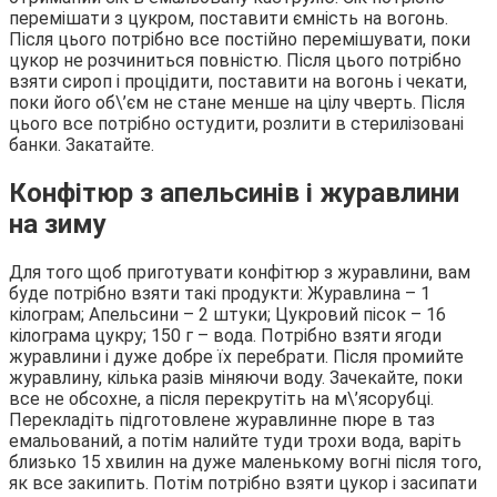
перемішати з цукром, поставити ємність на вогонь.
Після цього потрібно все постійно перемішувати, поки
цукор не розчиниться повністю. Після цього потрібно
взяти сироп і процідити, поставити на вогонь і чекати,
поки його об\’єм не стане менше на цілу чверть. Після
цього все потрібно остудити, розлити в стерилізовані
банки. Закатайте.
Конфітюр з апельсинів і журавлини
на зиму
Для того щоб приготувати конфітюр з журавлини, вам
буде потрібно взяти такі продукти: Журавлина – 1
кілограм; Апельсини – 2 штуки; Цукровий пісок – 16
кілограма цукру; 150 г – вода. Потрібно взяти ягоди
журавлини і дуже добре їх перебрати. Після промийте
журавлину, кілька разів міняючи воду. Зачекайте, поки
все не обсохне, а після перекрутіть на м\’ясорубці.
Перекладіть підготовлене журавлинне пюре в таз
емальований, а потім налийте туди трохи вода, варіть
близько 15 хвилин на дуже маленькому вогні після того,
як все закипить. Потім потрібно взяти цукор і засипати