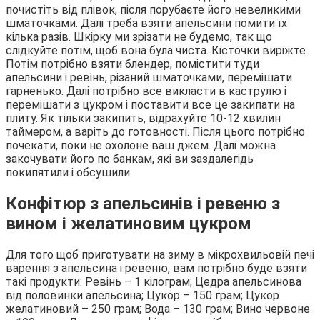
почистіть від плівок, після порубаєте його невеликими
шматочками. Далі треба взяти апельсини помити їх
кілька разів. Шкірку ми зрізати не будемо, так що
слідкуйте потім, щоб вона була чиста. Кісточки виріжте.
Потім потрібно взяти блендер, помістити туди
апельсини і ревінь, різаний шматочками, перемішати
гарненько. Далі потрібно все викласти в каструлю і
перемішати з цукром і поставити все це закипати на
плиту. Як тільки закипить, відрахуйте 10-12 хвилин
таймером, а варіть до готовності. Після цього потрібно
почекати, поки не охолоне ваш джем. Далі можна
закочувати його по банкам, які ви заздалегідь
покипятили і обсушили.
Конфітюр з апельсинів і ревеню з
вином і желатиновим цукром
Для того щоб приготувати на зиму в мікрохвильовій печі
варення з апельсина і ревеню, вам потрібно буде взяти
такі продукти: Ревінь – 1 кілограм; Цедра апельсинова
від половинки апельсина; Цукор – 150 грам; Цукор
желатиновий – 250 грам; Вода – 130 грам; Вино червоне