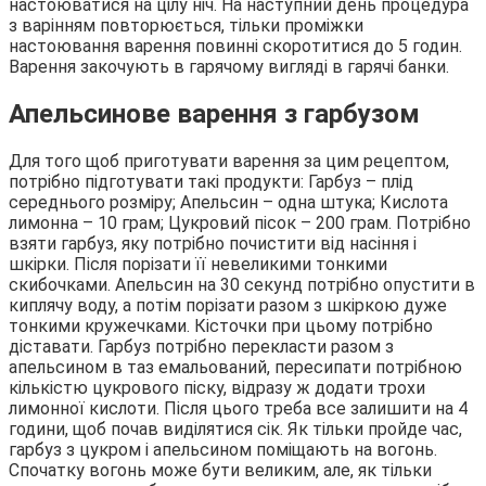
настоюватися на цілу ніч. На наступний день процедура
з варінням повторюється, тільки проміжки
настоювання варення повинні скоротитися до 5 годин.
Варення закочують в гарячому вигляді в гарячі банки.
Апельсинове варення з гарбузом
Для того щоб приготувати варення за цим рецептом,
потрібно підготувати такі продукти: Гарбуз – плід
середнього розміру; Апельсин – одна штука; Кислота
лимонна – 10 грам; Цукровий пісок – 200 грам. Потрібно
взяти гарбуз, яку потрібно почистити від насіння і
шкірки. Після порізати її невеликими тонкими
скибочками. Апельсин на 30 секунд потрібно опустити в
киплячу воду, а потім порізати разом з шкіркою дуже
тонкими кружечками. Кісточки при цьому потрібно
діставати. Гарбуз потрібно перекласти разом з
апельсином в таз емальований, пересипати потрібною
кількістю цукрового піску, відразу ж додати трохи
лимонної кислоти. Після цього треба все залишити на 4
години, щоб почав виділятися сік. Як тільки пройде час,
гарбуз з цукром і апельсином поміщають на вогонь.
Спочатку вогонь може бути великим, але, як тільки