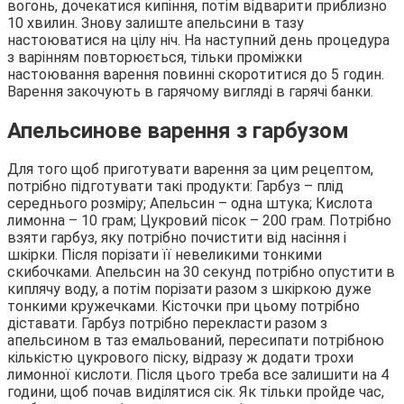
вогонь, дочекатися кипіння, потім відварити приблизно
10 хвилин. Знову залиште апельсини в тазу
настоюватися на цілу ніч. На наступний день процедура
з варінням повторюється, тільки проміжки
настоювання варення повинні скоротитися до 5 годин.
Варення закочують в гарячому вигляді в гарячі банки.
Апельсинове варення з гарбузом
Для того щоб приготувати варення за цим рецептом,
потрібно підготувати такі продукти: Гарбуз – плід
середнього розміру; Апельсин – одна штука; Кислота
лимонна – 10 грам; Цукровий пісок – 200 грам. Потрібно
взяти гарбуз, яку потрібно почистити від насіння і
шкірки. Після порізати її невеликими тонкими
скибочками. Апельсин на 30 секунд потрібно опустити в
киплячу воду, а потім порізати разом з шкіркою дуже
тонкими кружечками. Кісточки при цьому потрібно
діставати. Гарбуз потрібно перекласти разом з
апельсином в таз емальований, пересипати потрібною
кількістю цукрового піску, відразу ж додати трохи
лимонної кислоти. Після цього треба все залишити на 4
години, щоб почав виділятися сік. Як тільки пройде час,