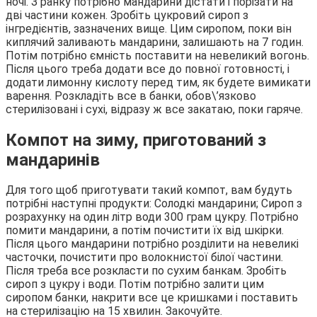
ночі. З ранку потрібно мандарини дістати і порізати на
дві частини кожен. Зробіть цукровий сироп з
інгредієнтів, зазначених вище. Цим сиропом, поки він
киплячий заливають мандарини, залишають на 7 годин.
Потім потрібно ємність поставити на невеликий вогонь.
Після цього треба додати все до повної готовності, і
додати лимонну кислоту перед тим, як будете вимикати
варення. Розкладіть все в банки, обов\’язково
стерилізовані і сухі, відразу ж все закатаю, поки гаряче.
Компот на зиму, приготований з
мандаринів
Для того щоб приготувати такий компот, вам будуть
потрібні наступні продукти: Солодкі мандарини; Сироп з
розрахунку на один літр води 300 грам цукру. Потрібно
помити мандарини, а потім почистити їх від шкірки.
Після цього мандарини потрібно розділити на невеликі
часточки, почистити про волокнистої білої частини.
Після треба все розкласти по сухим банкам. Зробіть
сироп з цукру і води. Потім потрібно залити цим
сиропом банки, накрити все це кришками і поставить
на стерилізацію на 15 хвилин. Закочуйте.