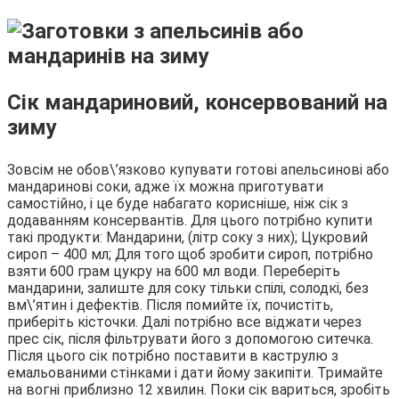
Сік мандариновий, консервований на
зиму
Зовсім не обов\’язково купувати готові апельсинові або
мандаринові соки, адже їх можна приготувати
самостійно, і це буде набагато корисніше, ніж сік з
додаванням консервантів. Для цього потрібно купити
такі продукти: Мандарини, (літр соку з них); Цукровий
сироп – 400 мл; Для того щоб зробити сироп, потрібно
взяти 600 грам цукру на 600 мл води. Переберіть
мандарини, залиште для соку тільки спілі, солодкі, без
вм\’ятин і дефектів. Після помийте їх, почистіть,
приберіть кісточки. Далі потрібно все віджати через
прес сік, після фільтрувати його з допомогою ситечка.
Після цього сік потрібно поставити в каструлю з
емальованими стінками і дати йому закипіти. Тримайте
на вогні приблизно 12 хвилин. Поки сік вариться, зробіть