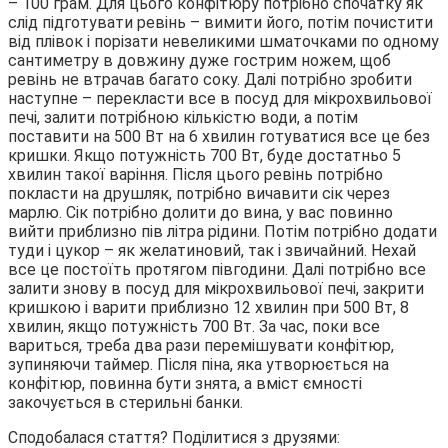
– 100 грам. Для цього конфітюру потрібно спочатку як
слід підготувати ревінь – вимити його, потім почистити
від плівок і порізати невеликими шматочками по одному
сантиметру в довжину дуже гострим ножем, щоб
ревінь не втрачав багато соку. Далі потрібно зробити
наступне – перекласти все в посуд для мікрохвильової
печі, залити потрібною кількістю води, а потім
поставити на 500 Вт на 6 хвилин готуватися все це без
кришки. Якщо потужність 700 Вт, буде достатньо 5
хвилин такої варіння. Після цього ревінь потрібно
покласти на друшляк, потрібно вичавити сік через
марлю. Сік потрібно долити до вина, у вас повинно
вийти приблизно пів літра рідини. Потім потрібно додати
туди і цукор – як желатиновий, так і звичайний. Нехай
все це постоїть протягом півгодини. Далі потрібно все
залити знову в посуд для мікрохвильової печі, закрити
кришкою і варити приблизно 12 хвилин при 500 Вт, 8
хвилин, якщо потужність 700 Вт. За час, поки все
вариться, треба два рази перемішувати конфітюр,
зупиняючи таймер. Після піна, яка утворюється на
конфітюр, повинна бути знята, а вміст ємності
закочується в стерильні банки.
Сподобалася стаття? Поділитися з друзями: