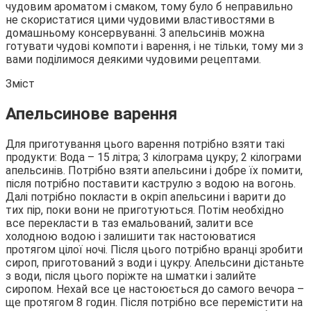
чудовим ароматом і смаком, тому було б неправильно
не скористатися цими чудовими властивостями в
домашньому консервуванні. З апельсинів можна
готувати чудові компоти і варення, і не тільки, тому ми з
вами поділимося деякими чудовими рецептами.
Зміст
Апельсинове варення
Для приготування цього варення потрібно взяти такі
продукти: Вода – 15 літра; 3 кілограма цукру; 2 кілограми
апельсинів. Потрібно взяти апельсини і добре їх помити,
після потрібно поставити каструлю з водою на вогонь.
Далі потрібно покласти в окріп апельсини і варити до
тих пір, поки вони не приготуються. Потім необхідно
все перекласти в таз емальований, залити все
холодною водою і залишити так настоюватися
протягом цілої ночі. Після цього потрібно вранці зробити
сироп, приготований з води і цукру. Апельсини дістаньте
з води, після цього поріжте на шматки і залийте
сиропом. Нехай все це настоюється до самого вечора –
ще протягом 8 годин. Після потрібно все перемістити на