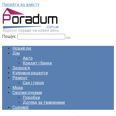
Перейти до вмісту
Пошук:
Новий рік
Дім
Авто
Кредит і банки
Здоров’я
Кулінарні рецепти
Ремонт
Сад і город
Мода
Своїми руками
Поробки
Догляд за тваринами
Сценарії