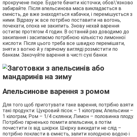
прокручене пюре. Будете бачити кісточки, обов\’язково
забирайте. Після апельсинова маса викладається в
ємність, де вже знаходяться кабачки, і перемішується з
ними. Відразу ж все потрібно поставити на вогонь,
почекати, опока не закипить. Знову нехай варення
остигає протягом 4 годин. В останній раз доводимо до
закипання і засипаємо потрібною кількістю лимонної
кислоти. Після цього треба все швидко перемішати,
зняти з вогню й у гарячому вигляді розмістити по
банкам. Закочуйте варення в чисті сухі банки.
Апельсинове варення з ромом
Для того щоб приготувати таке варення, потрібно взяти
такі продукти: Цукровий пісок – 1 кілограм; Апельсини –
1 кілограм; Ром – 1/4 склянки; Лимон – половинка плоду.
Потрібно гарненько помити апельсини, а потім
почистити їх від шкірки. Шкірку викидати не слід –
потрібно покласти в ємність, залити холодною водою і