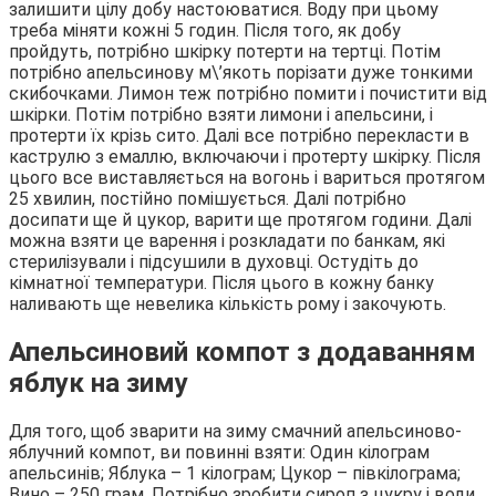
залишити цілу добу настоюватися. Воду при цьому
треба міняти кожні 5 годин. Після того, як добу
пройдуть, потрібно шкірку потерти на тертці. Потім
потрібно апельсинову м\’якоть порізати дуже тонкими
скибочками. Лимон теж потрібно помити і почистити від
шкірки. Потім потрібно взяти лимони і апельсини, і
протерти їх крізь сито. Далі все потрібно перекласти в
каструлю з емаллю, включаючи і протерту шкірку. Після
цього все виставляється на вогонь і вариться протягом
25 хвилин, постійно помішується. Далі потрібно
досипати ще й цукор, варити ще протягом години. Далі
можна взяти це варення і розкладати по банкам, які
стерилізували і підсушили в духовці. Остудіть до
кімнатної температури. Після цього в кожну банку
наливають ще невелика кількість рому і закочують.
Апельсиновий компот з додаванням
яблук на зиму
Для того, щоб зварити на зиму смачний апельсиново-
яблучний компот, ви повинні взяти: Один кілограм
апельсинів; Яблука – 1 кілограм; Цукор – півкілограма;
Вино – 250 грам. Потрібно зробити сироп з цукру і води.