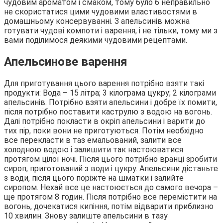
чудовим ароматом і смаком, тому було б неправильно
не скористатися цими чудовими властивостями в
домашньому консервуванні. З апельсинів можна
готувати чудові компоти і варення, і не тільки, тому ми з
вами поділимося деякими чудовими рецептами.
Апельсинове варення
Для приготування цього варення потрібно взяти такі
продукти: Вода – 15 літра; 3 кілограма цукру; 2 кілограми
апельсинів. Потрібно взяти апельсини і добре їх помити,
після потрібно поставити каструлю з водою на вогонь.
Далі потрібно покласти в окріп апельсини і варити до
тих пір, поки вони не приготуються. Потім необхідно
все перекласти в таз емальований, залити все
холодною водою і залишити так настоюватися
протягом цілої ночі. Після цього потрібно вранці зробити
сироп, приготований з води і цукру. Апельсини дістаньте
з води, після цього поріжте на шматки і залийте
сиропом. Нехай все це настоюється до самого вечора –
ще протягом 8 годин. Після потрібно все перемістити на
вогонь, дочекатися кипіння, потім відварити приблизно
10 хвилин. Знову залиште апельсини в тазу