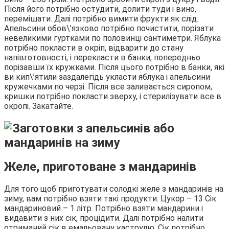
Після його потрібно остудити, долити туди і вино,
перемішати. Далі потрібно вимити фрукти як слід.
Апельсини обов\’язково потрібно почистити, порізати
невеликими гуртками по половинці сантиметри. Яблука
потрібно покласти в окріп, відварити до стану
напівготовності, і перекласти в банки, попередньо
порізавши їх кружками. Після цього потрібно в банки, які
ви кип\’ятили заздалегідь укласти яблука і апельсини
кружечками по черзі. Після все заливається сиропом,
кришки потрібно покласти зверху, і стерилізувати все в
окропі. Закатайте.
Желе, приготоване з мандаринів
Для того щоб приготувати солодкі желе з мандаринів на
зиму, вам потрібно взяти такі продукти: Цукор – 13 Сік
мандариновий – 1 літр. Потрібно взяти мандарини і
видавити з них сік, процідити. Далі потрібно налити
отриманий сік в емальовану каструлю. Сік потрібно