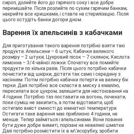
сироп, долийте його до гарячого соку і все добре
перемішайте. Після розлийте по сухим гарячим банкам,
накрийте все кришками, і ставте на стерилізацію. Після
цього остудіть банки догори дном.
Варення їх апельсинів з кабачками
Для приготування такого варення потрібно взяти такі
продукти: Апельсини – 6 штук; Кабачки великого
розміру – 2 штуки; Цукровий пісок – 7 склянок; Кислота
лимонна – 3/4 чайної ложки. Спочатку все помийте
продукти по кілька разів. Після цього потрібно кабачки
почистити від шкірки, дістати так само і середину з
насінням. Потім потрібно кабачки потерти на велику бік
терки. Далі потрібно все скласти в миску з емаллю,
пересипати все цукром, залишити для настоювання на
4 години. Потрібно таз поставити на вогонь, почекати,
поки суміш не закипить, а потім відставити, щоб
остигало вміст ємності до кімнатної температури.
Остигати таке варення має приблизно 4 години, не
менше. Тепер займіться і апельсинами. Вони повинні
бути дуже добре вимиті, порізані на невеликі шматки.
Далі потрібно розмістити їх в м\’ясорубку, зробити