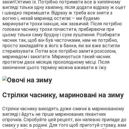
закип\’ятимо їх. Потрібно потримати все в киплячому
вигляді тільки одну хвилину, після додати відразу ж оцет
і швидко перемішати. Відразу ж треба все зняти з
вогню і, нехай маринад остигає – ми будемо
маринувати трохи інакше, ніж зазвичай. Після потрібно
головки часнику трохи почистити, прибираючи при
цьому тільки саму брудну і сухе лушпиння. Розбирати
часник так, щоб він був часточками, нам не потрібно,
просто закладайте в його в банки, які ви вже встигли
стерилізувати. Потім все потрібно залити розсолом,
маринадом і закатати. Маринується такий часник
протягом двох місяців прохолодному місці. Після
закінчення цього терміну можна вживати в їжу.
Стрілки часнику, мариновані на зиму
Стрілки часнику виходять дуже смачні в маринованому
вигляді і йдуть не гірше маринованих пікантних
огірочків. Спробуйте цей рецепт, він напевно припаде до
смаку у вас в родині. Для того щоб приготуй страву, вам