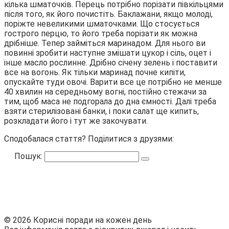
кілька шматочків. Перець потрібно порізати півкільцями
після того, як його почистіть. Баклажани, якщо молоді,
поріжте невеликими шматочками. Що стосується
гострого перцю, то його треба порізати як можна
дрібніше. Тепер займіться маринадом. Для нього ви
повинні зробити наступне змішати цукор і сіль, оцет і
інше масло рослинне. Дрібно січену зелень і поставити
все на вогонь. Як тільки маринад почне кипіти,
опускайте туди овочі. Варити все це потрібно не менше
40 хвилин на середньому вогні, постійно стежачи за
тим, щоб маса не подгорала до дна ємності. Далі треба
взяти стерилізовані банки, і поки салат ще кипить,
розкладати його і тут же закочувати.
Сподобалася стаття? Поділитися з друзями:
Пошук:
© 2026 Корисні поради на кожен день