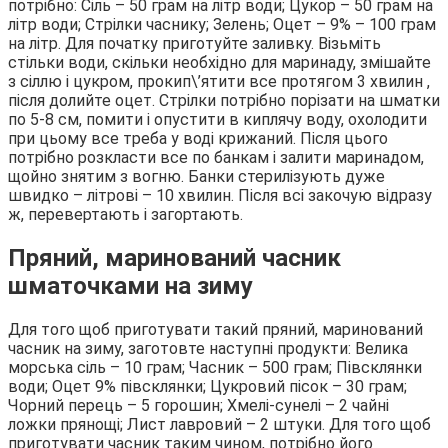
потрібно: Сіль – 50 грам на літр води; Цукор – 50 грам на
літр води; Стрілки часнику; Зелень; Оцет – 9% – 100 грам
на літр. Для початку приготуйте заливку. Візьміть
стільки води, скільки необхідно для маринаду, змішайте
з сіллю і цукром, прокип\’ятити все протягом 3 хвилин ,
після долийте оцет. Стрілки потрібно порізати на шматки
по 5-8 см, помити і опустити в киплячу воду, охолодити
при цьому все треба у воді крижаний. Після цього
потрібно розкласти все по банкам і залити маринадом,
щойно знятим з вогню. Банки стерилізують дуже
швидко – літрові – 10 хвилин. Після всі закочую відразу
ж, перевертають і загортають.
Пряний, маринований часник
шматочками на зиму
Для того щоб приготувати такий пряний, маринований
часник на зиму, заготовте наступні продукти: Велика
морська сіль – 10 грам; Часник – 500 грам; Півсклянки
води; Оцет 9% півсклянки; Цукровий пісок – 30 грам;
Чорний перець – 5 горошин; Хмелі-сунелі – 2 чайні
ложки прянощі; Лист лавровий – 2 штуки. Для того щоб
приготувати часник таким чином, потрібно його