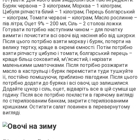
Буряк червона – 3 кілограми; Морква – 1 кілограм;
Цибуля ріпчаста білий – 1 кілограм; Перець болгарський
– кілограм; Томати червоні – кілограм; Масло рослинне –
пів літра; Оцет 9% – 200 мл; Сіль – 2 столові ложки.
Готувати потрібно наступним чином – для початку
вимити і почистити всі овочі від насіння або від шкурки.
Після цього потрібно взяти моркву і буряк, потерти на
велику тертку, краще в окремі ємності. Потім потрібно
взяти ріпчасту цибулю і томати, болгарський перець –
краще більш соковитий, м\’ясистий, і нарізати
маленькими шматочками. Після потрібно розжарити
масло в каструльці і буряк перемістити туди тушкуйте
її, постійно помішуючи, приблизно півгодини. Після цього
потрібно додати до буряка і всі овочі, що залишилися.
Додайте цукор і сіль, оцет, відваріть все в цій суміші ще
годину. Після все потрібно покласти в гарячому вигляді
по стерилізованим банкам, закрити стерилізованими
кришками. Остигати салат повинен в перевернутому
вигляді.