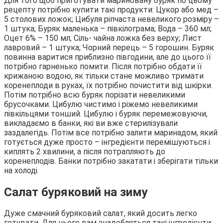
Для того щоб приготувати мариновану буряк по цьому
рецепту потрібно купити такі продукти: Цукор або мед –
5 столових ложок; Цибуля ріпчаста невеликого розміру –
1 штука; Буряк маленька – півкілограма; Вода – 360 мл;
Оцет 6% – 150 мл; Сіль- чайна ложка без верху; Лист
лавровий – 1 штука; Чорний перець – 5 горошин. Буряк
повинна варитися приблизно півгодини, але до цього її
потрібно гарненько помити. Після потрібно обдати її
крижаною водою, як тільки стане можливо тримати
коренеплоди в руках, їх потрібно почистити від шкірки.
Потім потрібно всю буряк порізати невеликими
брусочками. Цибулю чистимо і ріжемо невеликими
півкільцями тонший. Цибулю і буряк перемежовуючи,
викладаємо в банки, які ви вже стерилізували
заздалегідь. Потім все потрібно залити маринадом, який
готується дуже просто – інгредієнти перемішуються і
киплять 2 хвилини, а після потрапляють до
коренеплодів. Банки потрібно закатати і зберігати тільки
на холоді.
Салат буряковий на зиму
Дуже смачний буряковий салат, який досить легко
готувати. Для нього вам знадобляться такі інгредієнти: