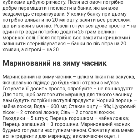
кубиками цибулю ріпчасту. Після всі овочі потрібно
добре перемішати і покласти в банки, які ви вже
заздалегідь стерилізували. У кожну банку при цьому
потрібно вливати по 20 мл оцту, залити все розсолом,
що ви зняли з вогню. Розсіл готується дуже просто – на
один літр води потрібно додати 25 грам великої
морської солі. Після потрібно все закрити кришками і
залишити стерилізуватися – банки по пів літра на 20
хвилин, а літрові – на 30.
Маринований на зиму часник
Маринований на зиму часник – цілком пікантна закуска,
яка ідеально підійде до будь-якої страви з м\’яса.
Готувати її досить просто, спробуйте – не пошкодуєте.
Для того, щоб заготовити маринад для такого часнику,
вам будуть потрібні наступні продукти: Чорний перець –
чайна ложка; Вода – 600 мл; Стакан оцту – 9%; Цукровий
пісок – 2 столові ложки; Сіль – 2 столові ложки;
Гвоздики – 5 штук; Перець горошком – чайна ложка;
Перець запашний – 3 горошини. Маринований часник
будемо готувати наступним чином. Спочатку візьмемо
всі інгредієнти для маринаду, виключаючи оцет, і