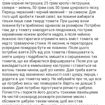
грам кореня петрушки; 25 грам кропу і петрушки,
селери – зелень; 50 грам солі; 50 грам цукрового піску;
Перець червоний і чорний мелений – за смаком. Для
того щоб зробити такий салат, ви повинні вибирати
тільки лише самі тверді томати. При цьому вони
повинні бути приблизно однакові за розміром. Потрібно
там, де у томату знаходиться плодоніжка, гострим
керамічним ножем зробити надріз, а після чайною
ложкою постаратися отримати весь вміст томата, не
надто травмуючи стінки. Ні насіння, ні перегородок
усередині помідора бути не повинно. Після цього
потрібно взяти 20% від усіх томатів і бланшувати їх,
зняти шкірку і подрібнити, змішати з серцевиною тих
томатів, що ви збираєтеся фарширувати. Після усе це
викладається в емальовану каструлю і ставиться на
вогонь таким чином, щоб усі кипіло. Далі треба взяти
половину від зазначеної кількості солі і цукру, перців, і
додати в цю томатну масу. Не забувайте про те, що все
це потрібно весь час помішувати. Варіть не довше 5
хвилин. Далі потрібно підготувати ріпчасту цибулю.
Почистіть і поріжте його досить тонкими півкільцями.
На чистій сковороді розжарте рослинне масло і
обсмажте цибулю таким чином, щоб він став