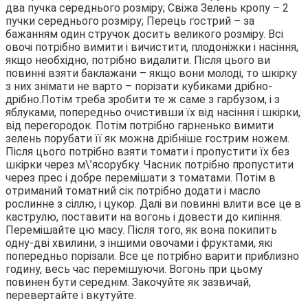
два пучка середнього розміру; Свіжа Зелень кропу – 2
пучки середнього розміру; Перець гострий – за
бажанням один стручок досить великого розміру. Всі
овочі потрібно вимити і вичистити, плодоніжки і насіння,
якщо необхідно, потрібно видалити. Після цього ви
повинні взяти баклажани – якщо вони молоді, то шкірку
з них знімати не варто – порізати кубиками дрібно-
дрібно.Потім треба зробити те ж саме з гарбузом, і з
яблуками, попередньо очистивши їх від насіння і шкірки,
від перегородок. Потім потрібно гарненько вимити
зелень порубати її як можна дрібніше гострим ножем.
Після цього потрібно взяти томати і пропустити їх без
шкірки через м\’ясорубку. Часник потрібно пропустити
через прес і добре перемішати з томатами. Потім в
отриманий томатний сік потрібно додати і масло
рослинне з сіллю, і цукор. Далі ви повинні влити все це в
каструлю, поставити на вогонь і довести до кипіння.
Перемішайте цю масу. Після того, як вона покипить
одну-дві хвилини, з іншими овочами і фруктами, які
попередньо порізали. Все це потрібно варити приблизно
годину, весь час перемішуючи. Вогонь при цьому
повинен бути середнім. Закочуйте як зазвичай,
перевертайте і вкутуйте.