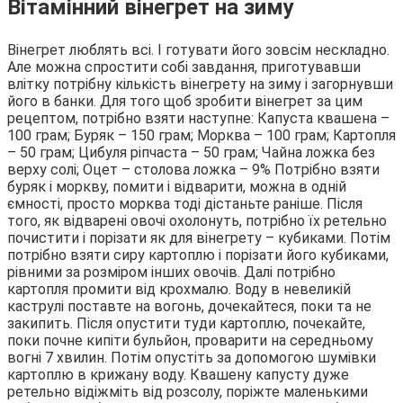
Вітамінний вінегрет на зиму
Вінегрет люблять всі. І готувати його зовсім нескладно.
Але можна спростити собі завдання, приготувавши
влітку потрібну кількість вінегрету на зиму і загорнувши
його в банки. Для того щоб зробити вінегрет за цим
рецептом, потрібно взяти наступне: Капуста квашена –
100 грам; Буряк – 150 грам; Морква – 100 грам; Картопля
– 50 грам; Цибуля ріпчаста – 50 грам; Чайна ложка без
верху солі; Оцет – столова ложка – 9% Потрібно взяти
буряк і моркву, помити і відварити, можна в одній
ємності, просто морква тоді дістаньте раніше. Після
того, як відварені овочі охолонуть, потрібно їх ретельно
почистити і порізати як для вінегрету – кубиками. Потім
потрібно взяти сиру картоплю і порізати його кубиками,
рівними за розміром інших овочів. Далі потрібно
картопля промити від крохмалю. Воду в невеликій
каструлі поставте на вогонь, дочекайтеся, поки та не
закипить. Після опустити туди картоплю, почекайте,
поки почне кипіти бульйон, проварити на середньому
вогні 7 хвилин. Потім опустіть за допомогою шумівки
картоплю в крижану воду. Квашену капусту дуже
ретельно відіжміть від розсолу, поріжте маленькими