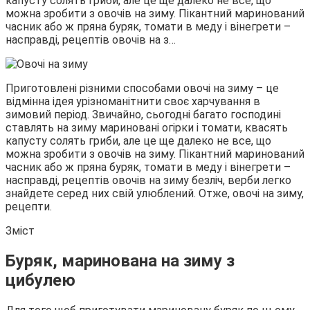
капусту солять гриби, але це ще далеко не все, що
можна зробити з овочів на зиму. Пікантний маринований
часник або ж пряна буряк, томати в меду і вінегрети –
насправді, рецептів овочів на з…
Приготовлені різними способами овочі на зиму – це
відмінна ідея урізноманітнити своє харчування в
зимовий період. Звичайно, сьогодні багато господині
ставлять на зиму мариновані огірки і томати, квасять
капусту солять гриби, але це ще далеко не все, що
можна зробити з овочів на зиму. Пікантний маринований
часник або ж пряна буряк, томати в меду і вінегрети –
насправді, рецептів овочів на зиму безліч, верби легко
знайдете серед них свій улюблений. Отже, овочі на зиму,
рецепти.
Зміст
Буряк, маринована на зиму з
цибулею