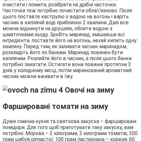
очистити і помити, розібрати на дрібні часточки.
Часточки теж потрібно почистити обов\’язково. Після
цього поставте каструлю з водою на вогонь і варіть
часник в киплячій воді приблизно 2 хвилини. Далі все
можна відкинути на друшляк, облити водою з
шматочками льоду. Зробіть маринад, змішавши всі
інгредієнти, поставте його на вогонь, нехай кипить одну
хвилину. Перед тим, як заливати часник маринадом,
розкладіть його по банкам. Маринад повинен бути
киплячим. Розлийте його в часник, а після цього банки
потрібно закатати. Остигати вони повинні протягом 3
днів у холодному місці, потім маринований ароматний
часник можна вживати в їжу.
Фаршировані томати на зиму
Дуже смачна кухня та святкова закуска – фаршировані
помідори. Для того щоб приготувати таку закуску, вам
потрібно: Морква – 2 кілограми; 3 кілограми томатів; 300
грам цибулі ріпчастої; 100 грам пастернака – кореня; 60