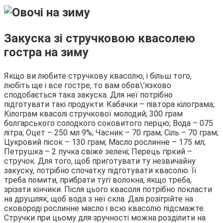
Закуска зі стручковою квасолею
гостра на зиму
Якщо ви любите стручкову квасолю, і більш того,
любіть ще і все гостре, то вам обов\’язково
сподобається така закуска. Для неї потрібно
підготувати такі продукти: Кабачки – півтора кілограма;
Кілограм квасолі стручкової молодий; 300 грам
болгарського солодкого соковитого перцю; Вода – 075
літра; Оцет – 250 мл 9%; Часник – 70 грам; Сіль – 70 грам;
Цукровий пісок – 130 грам; Масло рослинне – 175 мл;
Петрушка – 2 пучка свіже зелені; Перець гіркий –
стручок. Для того, щоб приготувати ту незвичайну
закуску, потрібно спочатку підготувати квасолю. Її
треба помити, прибрати тугі волокна, якщо треба,
зрізати кінчики. Після цього квасоля потрібно покласти
на друшляк, щоб вода з неї скла. Далі розігрійте на
сковороді рослинне масло і всю квасолю підсмажте.
Стручки при цьому для зручності можна розділити на