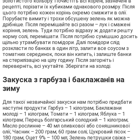
золотистого кольору. Почистіть всі корені, зазначені в
рецепті, порізати їх кубиками однакового розміру. Після
цього потрібно кожен корінь окремо смажити в олії.
Порубаєте вимиту і трохи обсушену зелень як можна
дрібніше. Після перемішайте всі разом – лук і смажені
коріння, зелень. Туди потрібно відразу ж додати решту
норму солі, перемішати. Після потрібно сумішшю досить
щільно утрамбувати помідори. Далі помідори слід
розкласти по банках в один літр, залити все соусом з
томатних серединок, поки він кипить, і залиште банки
на стерилізацію на цілу годину. Після загорніть і
переверніть, всі укутайте. Зберігати на холоді.
Закуска з гарбуза і баклажанів на
зиму
Для такої незвичайної закуски нам потрібно придбати
наступні продукти: Гарбуз – 1 кілограм; Баклажани
молоді – 1 кілограм; Томати – 1 кілограм; Яблука – 1
кілограм; Перець болгарський солодкий – 1 кілограм;
Масло рослинне – 40 мл оливкової або соняшникової
олії; Часник – 200 грам; 60 грам солі; Цукровий пісок –
180 грам; Оцет 9% – 100 мл; Зелень петрушки свіжа –