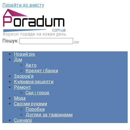
Перейти до вмісту
Пошук:
Новий рік
Дім
Авто
Кредит і банки
Здоров’я
Кулінарні рецепти
Ремонт
Сад і город
Мода
Своїми руками
Поробки
Догляд за тваринами
Сценарії