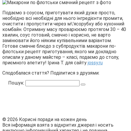
Подаємо з соусом, приготувати який дуже просто,
необхідно всі необхідні для нього інгредієнти промити,
очистити і пропустити через м\’ясорубку або кухонний
комбайн. Отриману масу проварюємо протягом 30 – 40
хвилин, соус готовий, смачно і корисно, не варто
замінювати його ніяким купівельними варіантом.
Готове смачне блюдо з субпродуктів макарони по-
флотськи рецепт приготування, якого ми докладно
описали у даному майстер – класі, подаємо до столу,
приємного апетиту! Ірина Т. для сайту
jossy.ru
Сподобалася стаття? Поділитися з друзями:
Пошук:
© 2026 Корисні поради на кожен день
Вся інформація взята з відкритих джерел і носить
виключно інформаційний характер і не повинна