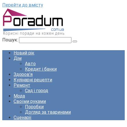
Перейти до вмісту
Пошук:
Новий рік
Дім
Авто
Кредит і банки
Здоров’я
Кулінарні рецепти
Ремонт
Сад і город
Мода
Своїми руками
Поробки
Догляд за тваринами
Сценарії