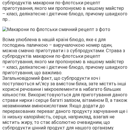
субпродуктів макарони по-флотськи рецепт
приготування, якого ми пропонуємо в нашому майстер
– класі, делікатесне і дієтичне блюдо, причому швидкого
пр…
Всіма улюблена в нашій країні блюдо, яке є для
господинь паличкою – виручалочкою номер один,
можна смачно приготувати і з субпродуктами. Страва з
субпродуктів макарони по-флотськи рецепт
приготування, якого ми пропонуємо в нашому майстер
– класі, делікатесне і дієтичне блюдо, причому швидкого
приготування, що важливо.
Загальновідомий факт, що субпродукти хоч і
поступаються м\’ясу за вмістом білка, зате містять інші
корисні речовини і мікроелементи в набагато більших
кількостях. Використовуються для приготування даного
страви нирки і серце багаті залізом, вітаміном В, а також
незамінними амінокислотами. Якщо додати до
перерахованих переваг даного продукту харчування ще і
їх низьку калорійність, серце, наприклад, взагалі не
містить жиру, то стає абсолютно очевидним, що
субпродукти цінний продукт для нашого організму.