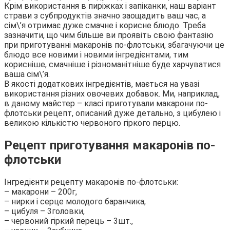
Крім використання в пиріжках і запіканки, наш варіант
страви з субпродуктів значно заощадить ваш час, а
сім\’я отримає дуже смачне і корисне блюдо. Треба
зазначити, що чим більше ви проявіть свою фантазію
при приготуванні макаронів по-флотськи, збагачуючи це
блюдо все новими і новими інгредієнтами, тим
корисніше, смачніше і різноманітніше буде харчуватися
ваша сім\’я.
В якості додаткових інгредієнтів, мається на увазі
використання різних овочевих добавок. Ми, наприклад,
в даному майстер – класі приготували макарони по-
флотськи рецепт, описаний дуже детально, з цибулею і
великою кількістю червоного гіркого перцю.
Рецепт приготування макаронів по-
флотськи
Інгредієнти рецепту макаронів по-флотськи:
– макарони – 200г,
– нирки і серце молодого баранчика,
– цибуля – 3головки,
– червоний гіркий перець – 3шт.,