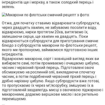
інгредієнтів ще і моркву, а також солодкий перець і
зелень.
Отже, для початку ставимо відварювати субпродукти,
через двадцять хвилин, не забуваємо посолити воду,
відварюємо, нирки протягом 20хв, витягаємо їх,
залишаючи серце, ще хвилин на двадцять. Поки
відварюються субпродукти для приготування смачне
блюдо з субпродуктів макарони по-флотськи рецепт,
якого ми пропонуємо, займаємося підготовкою інших
інгредієнтів.
Відварюємо макарони, сорт і зовнішній вигляд яких ви
вибираєте самі, потім промиваємо і очищаємо цибулю,
часник і червоний гіркий перець. Підготовлені овочі
обсмажуємо на рослинній олії, викладаючи спочатку
часник, а потім подрібнений червоний гіркий перець і
дрібно нарізану цибулю. Якщо субпродукти вже готові,
то пропускаємо їх через м\’ясорубку, змішуємо їх в
підготовленій заздалегідь мисці з овочевою піджаркою і
макаронами, додаємо вершкове масло і все ретельно
перемішуємо.