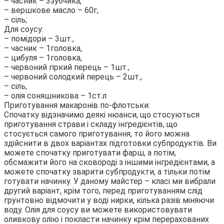
– часник – 3зубчика,
– вершкове масло – 60г,
– сіль;
Для соусу:
– помідори – 3шт.,
– часник – 1головка,
– цибуля – 1головка,
– червоний гіркий перець – 1шт.,
– червоний солодкий перець – 2шт.,
– сіль,
– олія соняшникова – 1ст.л
Приготування макаронів по-флотськи:
Спочатку відзначимо деякі нюанси, що стосуються
приготування страви і складу інгредієнтів, що
стосується самого приготування, то його можна
здійснити в двох варіантах підготовки субпродуктів. Ви
можете спочатку приготувати фарш, а потім,
обсмажити його на сковороді з іншими інгредієнтами, а
можете спочатку зварити субпродукти, а тільки потім
готувати начинку. У даному майстер – класі ми вибрали
другий варіант, крім того, перед приготуванням слід
грунтовно відмочити у воді нирки, кілька разів міняючи
воду. Олія для соусу ви можете використовувати
оливкову олію і покласти начинку крім перерахованих