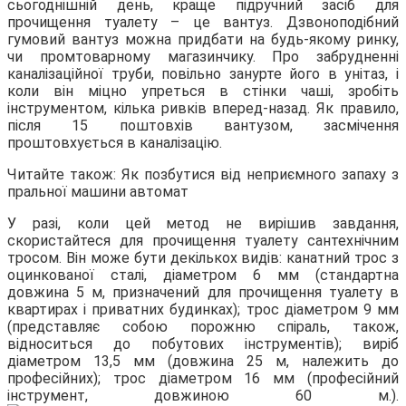
сьогоднішній день, краще підручний засіб для
прочищення туалету – це вантуз. Дзвоноподібний
гумовий вантуз можна придбати на будь-якому ринку,
чи промтоварному магазинчику. Про забрудненні
каналізаційної труби, повільно занурте його в унітаз, і
коли він міцно упреться в стінки чаші, зробіть
інструментом, кілька ривків вперед-назад. Як правило,
після 15 поштовхів вантузом, засмічення
проштовхується в каналізацію.
Читайте також: Як позбутися від неприємного запаху з
пральної машини автомат
У разі, коли цей метод не вирішив завдання,
скористайтеся для прочищення туалету сантехнічним
тросом. Він може бути декількох видів: канатний трос з
оцинкованої сталі, діаметром 6 мм (стандартна
довжина 5 м, призначений для прочищення туалету в
квартирах і приватних будинках); трос діаметром 9 мм
(представляє собою порожню спіраль, також,
відноситься до побутових інструментів); виріб
діаметром 13,5 мм (довжина 25 м, належить до
професійних); трос діаметром 16 мм (професійний
інструмент, довжиною 60 м.).