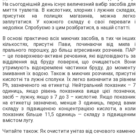
На сьогоднішній день існує величезний вибір засобів для
миття туалетів. В кислотних, хлорних і лужних складах,
присутніх на полицях магазинів, можна легко
заплутатися. У кожного
складу є свої переваги і
недоліки. Спробуємо з цим розібратися, в нашій статті.
В основі практично всіх миючих засобів, в тих чи інших
кількостях, присутні Пави, починаючи від мила і
прального порошку, до більш агресивних розчинів. ПАР
– це поверхнево-активні речовини, які відповідають за
відділення від бруду поверхні, що очищається. Вони
утримують відокремлені частинки бруду, до моменту
змивання їх водою. Також в миючих розчинах, присутні
кислотні та лужні сполуки. Їх легко визначити за рівнем
Ph, зазначеного на етикетці. Нейтральний показник – 7
одиниць, якщо рівень показника вище цієї позначки,
засіб – лужну, якщо з 7 до 3 – кислотне. Якщо показник
на етикетці зазначено, менше 3 одиниць, перед вами
складу з підвищеною концентрацією кислоти, а коли
показник більше 11,5 одиниць — складу з підвищеним
вмістом лугу.
Читайте також: Як очистити унітаз від сечового каменю