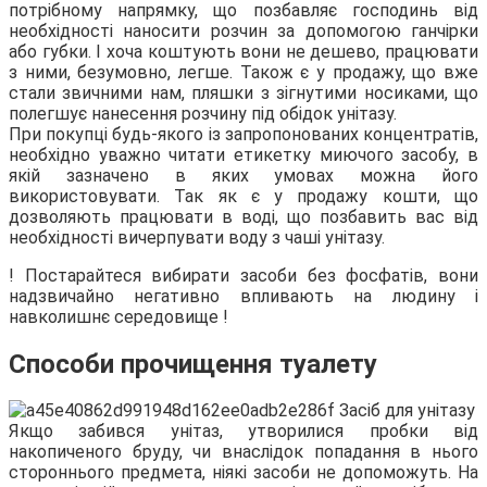
потрібному напрямку, що позбавляє господинь від
необхідності наносити розчин за допомогою ганчірки
або губки. І хоча коштують вони не дешево, працювати
з ними, безумовно, легше. Також є у продажу, що вже
стали звичними нам, пляшки з зігнутими носиками, що
полегшує нанесення розчину під обідок унітазу.
При покупці будь-якого із запропонованих концентратів,
необхідно уважно читати етикетку миючого засобу, в
якій зазначено в яких умовах можна його
використовувати. Так як є у продажу кошти, що
дозволяють працювати в воді, що позбавить вас від
необхідності вичерпувати воду з чаші унітазу.
! Постарайтеся вибирати засоби без фосфатів, вони
надзвичайно негативно впливають на людину і
навколишнє середовище !
Способи прочищення туалету
Якщо забився унітаз, утворилися пробки від
накопиченого бруду, чи внаслідок попадання в нього
стороннього предмета, ніякі засоби не допоможуть. На