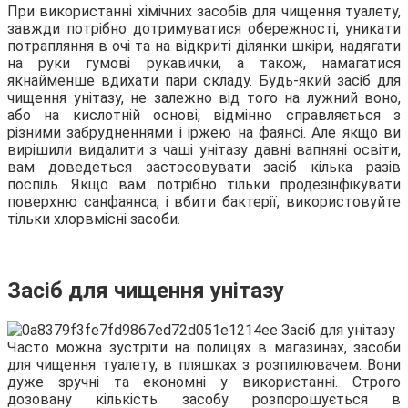
При використанні хімічних засобів для чищення туалету,
завжди потрібно дотримуватися обережності, уникати
потрапляння в очі та на відкриті ділянки шкіри, надягати
на руки гумові рукавички, а також, намагатися
якнайменше вдихати пари складу. Будь-який засіб для
чищення унітазу, не залежно від того на лужний воно,
або на кислотній основі, відмінно справляється з
різними забрудненнями і іржею на фаянсі. Але якщо ви
вирішили видалити з чаші унітазу давні вапняні освіти,
вам доведеться застосовувати засіб кілька разів
поспіль. Якщо вам потрібно тільки продезінфікувати
поверхню санфаянса, і вбити бактерії, використовуйте
тільки хлорвмісні засоби.
Засіб для чищення унітазу
Часто можна зустріти на полицях в магазинах, засоби
для чищення туалету, в пляшках з розпилювачем. Вони
дуже зручні та економні у використанні. Строго
дозовану кількість засобу розпорошується в