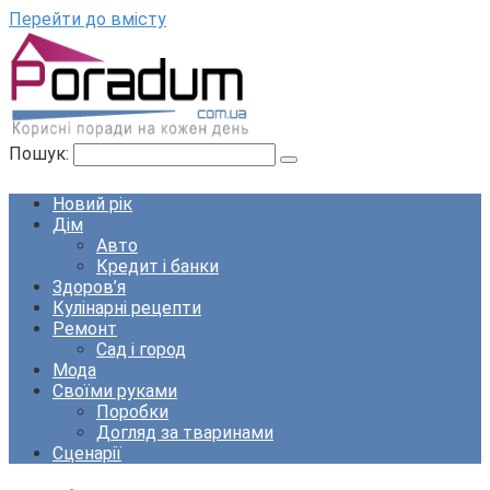
Перейти до вмісту
Пошук:
Новий рік
Дім
Авто
Кредит і банки
Здоров’я
Кулінарні рецепти
Ремонт
Сад і город
Мода
Своїми руками
Поробки
Догляд за тваринами
Сценарії