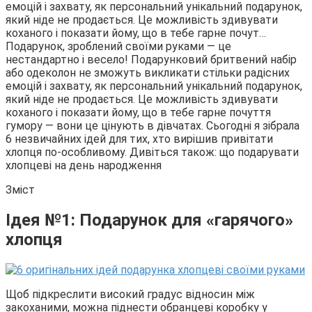
емоцій і захвату, як персональний унікальний подарунок,
який ніде не продається. Це можливість здивувати
коханого і показати йому, що в тебе гарне почут…
Подарунок, зроблений своїми руками — це
нестандартно і весело! Подарунковий бритвений набір
або одеколон не зможуть викликати стільки радісних
емоцій і захвату, як персональний унікальний подарунок,
який ніде не продається. Це можливість здивувати
коханого і показати йому, що в тебе гарне почуття
гумору — вони це цінують в дівчатах. Сьогодні я зібрала
6 незвичайних ідей для тих, хто вирішив привітати
хлопця по-особливому. Дивіться також: що подарувати
хлопцеві на день народження
Зміст
Ідея №1: Подарунок для «гарячого»
хлопця
Щоб підкреслити високий градус відносин між
закоханими, можна піднести обранцеві коробку у