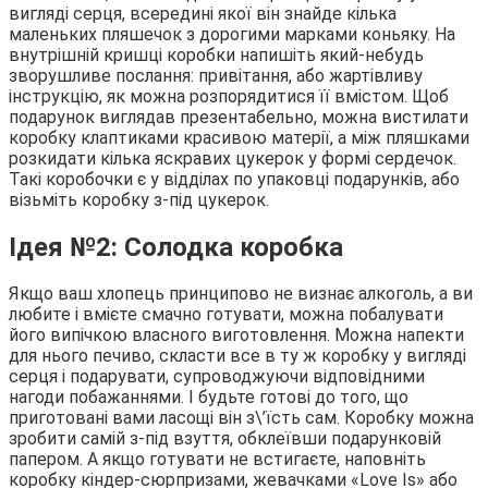
вигляді серця, всередині якої він знайде кілька
маленьких пляшечок з дорогими марками коньяку. На
внутрішній кришці коробки напишіть який-небудь
зворушливе послання: привітання, або жартівливу
інструкцію, як можна розпорядитися її вмістом. Щоб
подарунок виглядав презентабельно, можна вистилати
коробку клаптиками красивою матерії, а між пляшками
розкидати кілька яскравих цукерок у формі сердечок.
Такі коробочки є у відділах по упаковці подарунків, або
візьміть коробку з-під цукерок.
Ідея №2: Солодка коробка
Якщо ваш хлопець принципово не визнає алкоголь, а ви
любите і вмієте смачно готувати, можна побалувати
його випічкою власного виготовлення. Можна напекти
для нього печиво, скласти все в ту ж коробку у вигляді
серця і подарувати, супроводжуючи відповідними
нагоди побажаннями. І будьте готові до того, що
приготовані вами ласощі він з\’їсть сам. Коробку можна
зробити самій з-під взуття, обклеївши подарунковій
папером. А якщо готувати не встигаєте, наповніть
коробку кіндер-сюрпризами, жевачками «Love Is» або