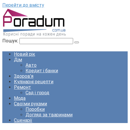
Перейти до вмісту
Пошук:
Новий рік
Дім
Авто
Кредит і банки
Здоров’я
Кулінарні рецепти
Ремонт
Сад і город
Мода
Своїми руками
Поробки
Догляд за тваринами
Сценарії