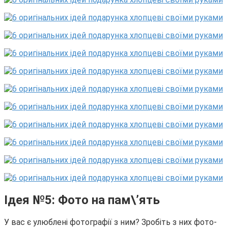
Ідея №5: Фото на пам\’ять
У вас є улюблені фотографії з ним? Зробіть з них фото-