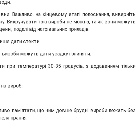
води.
вни. Важливо, на кінцевому етапі полоскання, виверніть
рину. Викручувати такі вироби не можна, та як вони можуть
нні, подалі від нагрівальних приладів.
лише дати стекти.
е, вироби можуть дати усадку і злиняти.
рати при температурі 30-35 градусів, з додаванням тільки
на виробі.
ажливо пам’ятати, що чим довше брудні вироби лежать без
після прання.