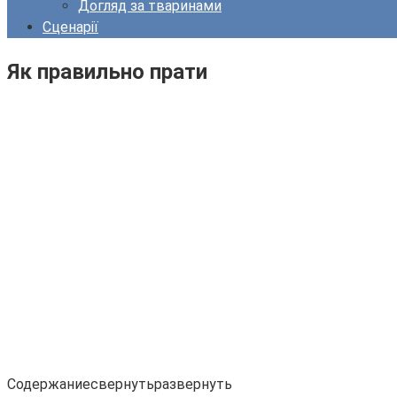
Догляд за тваринами
Сценарії
Як правильно прати
Содержаниесвернутьразвернуть