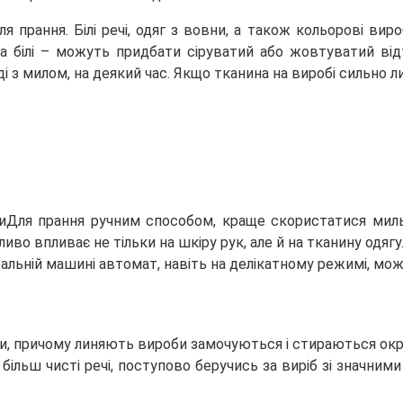
 прання. Білі речі, одяг з вовни, а також кольорові вироб
 білі – можуть придбати сіруватий або жовтуватий відт
оді з милом, на деякий час. Якщо тканина на виробі сильно 
Для прання ручним способом, краще скористатися мил
во впливає не тільки на шкіру рук, але й на тканину одягу
пральній машині автомат, навіть на делікатному режимі, м
ти, причому линяють вироби замочуються і стираються окр
у більш чисті речі, поступово беручись за виріб зі значним