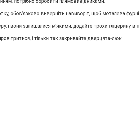
анням, потрібно обробити плямовивідниками.
ртку, обов’язково виверніть навиворіт, щоб металева фурн
ру, і вони залишалися м’якими, додайте трохи гліцерину в
провітритися, і тільки так закривайте дверцята-люк.