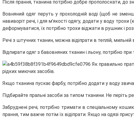
Після прання, тканина потрібно добре прополоскати, до з
Вовняний одяг перуть у прохолодній воді (щоб не зменш
навиворіт речі, і для м’якості одягу, додати у воду трох
деформуватися, їх потрібно трохи віджати в рушник і роз
Речі з штучних тканин, можна відіпрати в теплій, мильній
Відпирати одяг з бавовняних тканин і льону, потрібно при
рідких миючих засобів.
Якщо тканина пускає фарбу, потрібно додати у воду звичай
Підбирайте пральні засоби за типом тканини. Не періть ре
Забруднені речі, потрібно тримати в спеціальному кошик
прання, тим важче потім їх відіпрати. Якщо на одязі присутн