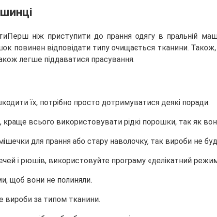
ашинці
Перш ніж приступити до прання одягу в пральній машин
ок повинен відповідати типу очищається тканини. Також, п
 також легше піддаватися прасування.
ошкодити їх, потрібно просто дотримуватися деякі поради:
ді, краще всього використовувати рідкі порошки, так як в
ішечки для прання або стару наволочку, так вироби не буду
чей і рюшів, використовуйте програму «делікатний режим»
ми, щоб вони не полиняли.
е вироби за типом тканини.