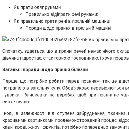
Як прати одяг руками
Правильно відіпрати речі руками:
Як правильно прати речі в пральній машинці
Поради щодо прання в пральній машині
Спочатку, здається, що в пранні речей немає нічого скла
дівчина підростає, стає гарною господинею, і хоче продо
Загальні поради щодо прання білизни
Перше, що потрібно робити перед пранням, так це відсор
потрапило в загальну купу. Обов’язково перевіряються вс
гудзики і блискавки на виробах, щоб при пранні не ушк
синтетичних.
Іноді, в залежності від ступеня забруднення, тканин
красивими картинками продемонстрований процес відход
кави, крові, жиру і фруктів, потрібно попередньо замочи