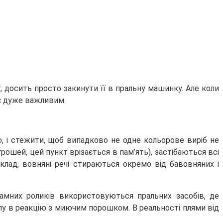
, досить просто закинути її в пральну машинку. Але коли
ає дуже важливим.
ою, і стежити, щоб випадково не одне кольорове виріб не
рошей, цей пункт врізається в пам’ять), застібаються всі
склад, вовняні речі стираються окремо від бавовняних і
ламних роликів використовуються пральних засобів, де
у в реакцію з миючим порошком. В реальності плями від