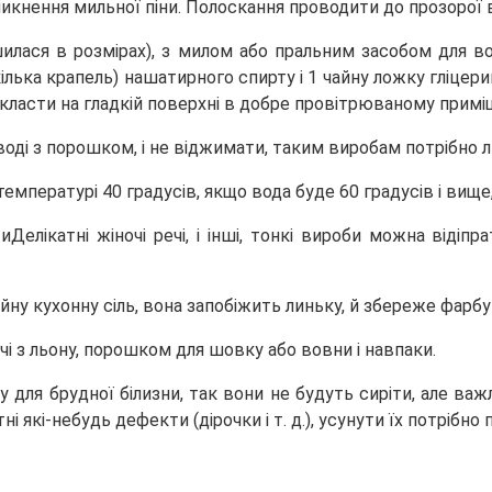
никнення мильної піни. Полоскання проводити до прозорої 
илася в розмірах), з милом або пральним засобом для во
и (кілька крапель) нашатирного спирту і 1 чайну ложку гліце
класти на гладкій поверхні в добре провітрюваному приміще
 воді з порошком, і не віджимати, таким виробам потрібно 
 температурі 40 градусів, якщо вода буде 60 градусів і вищ
Делікатні жіночі речі, і інші, тонкі вироби можна відіп
ну кухонну сіль, вона запобіжить линьку, й збереже фарбу 
чі з льону, порошком для шовку або вовни і навпаки.
у для брудної білизни, так вони не будуть сиріти, але в
і які-небудь дефекти (дірочки і т. д.), усунути їх потрібно 