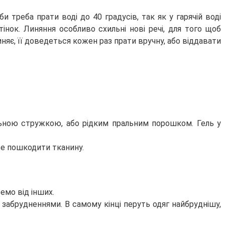
и треба прати воді до 40 градусів, так як у гарячій воді
інок. Линяння особливо схильні нові речі, для того щоб
линяє, її доведеться кожен раз прати вручну, або віддавати
ьною стружкою, або рідким пральним порошком. Гель у
.
оже пошкодити тканину.
емо від інших.
и забрудненнями. В самому кінці перуть одяг найбруднішу,