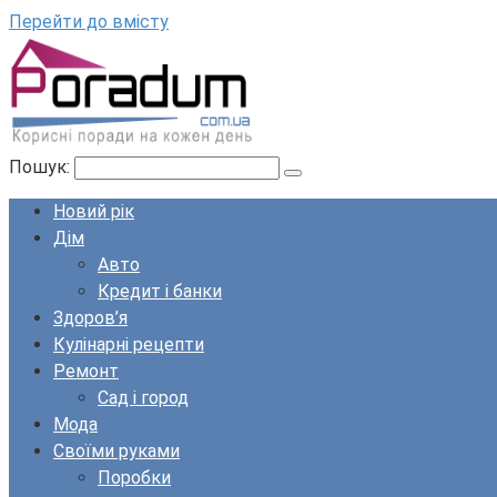
Перейти до вмісту
Пошук:
Новий рік
Дім
Авто
Кредит і банки
Здоров’я
Кулінарні рецепти
Ремонт
Сад і город
Мода
Своїми руками
Поробки