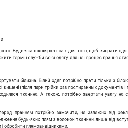
дного. Будь-яка школярка знає, для
того, щоб випрати одяг
вжити термін служби всієї одягу, для неї процес прання ст
тувати білизна. Білий одяг потрібно прати тільки з біл
і кишені (після пари трійки раз постиранных документів і г
одилася тканина. А також, потрібно звертати увагу на 
а перед пранням потрібно замочити, не залежно від рек
ження будь-яких плям з волокон тканини, лише від вступ
ти і обробити плямовивідниками.