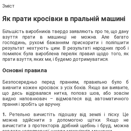
Зміст
Як прати кросівки в пральній машині
Більшість виробників твердо заявляють про те, що дану
взуття прати в машинці не можна. Але багато
господинь, рухомі бажанням прискорити і поліпшити
результат нехтують цим. В результаті народних проб і
помилок була вироблена перелік правил щодо того, як
прати взуття, яких ми, і будемо дотримуватися.
Основні правила
Безпосередньо перед пранням, правильно було б
вивчити кожен кросівок з усіх боків. Якщо ви виявите,
що десь відірвалася нитка, поповз шов, або зовсім
видно наповнювач – відмовтеся від автоматичного
прання і зробіть це вручну.
1.
Ретельно вичистіть підошву від землі і піску. Це
можна здійснити з допомогою щітки. Якщо не
вичистити з протекторів дрібний щебінь і бруд, можна