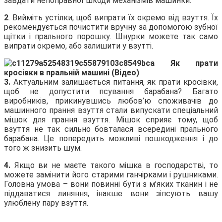
завдати непоправної шкоди механізмів машинки.
2
. Вийміть устілки, щоб випрати їх окремо від взуття. Їх
рекомендується почистити вручну за допомогою зубної
щітки і прального порошку. Шнурки можете так само
випрати окремо, або залишити у взутті.
3.
Актуальним залишається питання, як прати кросівки,
щоб не допустити псування барабана? Багато
виробників, прикинувшись любов’ю споживачів до
машинного прання взуття стали випускати спеціальний
мішок для прання взуття. Мішок сприяє тому, щоб
взуття не так сильно бовталася всередині прального
барабана. Це попередить можливі пошкодження і до
того ж знизить шум.
4.
Якщо ви не маєте такого мішка в господарстві, то
можете замінити його старими ганчірками і рушниками.
Головна умова – вони повинні бути з м’яких тканин і не
піддаватися линяння, інакше вони зіпсують вашу
улюблену пару взуття.