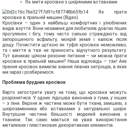
Як мити кросівки з шкіряними вставками
Кросівки – один з найбільш комфортних і улюблених
видів взуття. Вони незамінні для любителів довгих піших
прогулянок і бігу, тому часто
сильно страждають від
запорошеного асфальту, мокрій землі і калюж після
дощу. Почистити щіткою як туфлі кросівки неможливо,
та і миття в тазі не приносить відчутного результату.
Тут виникає цілком резонне питання – чи можна прати
кросівки в пральній машині? Наша відповідь — так! Але
прання кросівок вимагає знання певних хитрощів, в яких
ми зараз і розберемося.
Проблема брудних кросівок
Варто загострити увагу на тому, що кросівки можуть
розрізнятися. У одних підошва виконана з гуми, у інших
– з піни. Верхня ж частина може бути ткана, замшеві, з
шкірозамінника або вставками з натуральної шкіри.
Внутрішня частина більшості моделей виконана з
тканини. Так само мається на увазі використання
металевих і пластикових декоративних елементів.