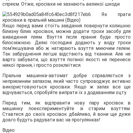
спреєм. Отже, кросівки не зазнають великої шкоди.
Якщо перед вами стоїть завдання повернути колишню
білизну білих кросівок, можна додати трохи засобу для
виведення плям. Взуття після прання буде просто
білосніжною. Деякі господині додають у воду трохи
пом’якшувача або ж натирають взуття миючим гелем.
Так забруднення легше відстають від тканини. Але не
варто забувати, що взуття поганої якості не перенесе
ніякої прання, і просто розклеїтися.
Пральна машинка-автомат добре справляється з
неприємним запахом, який часто супроводжує активно
використовуються кросівки. Якщо ж запах все ще
відчувається, спробуйте випрати їх з додаванням оцту.
Перед тим, як відправити нову пару кросівок в
машинку поекспериментуйте зі старим взуттям.
Ставтеся до своїх кросівок дбайливо, й вони ще дуже
довго будуть радувати вас на прогулянках!
Відео: