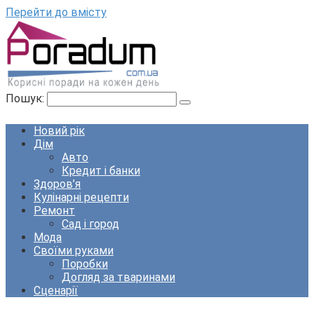
Перейти до вмісту
Пошук:
Новий рік
Дім
Авто
Кредит і банки
Здоров’я
Кулінарні рецепти
Ремонт
Сад і город
Мода
Своїми руками
Поробки
Догляд за тваринами
Сценарії