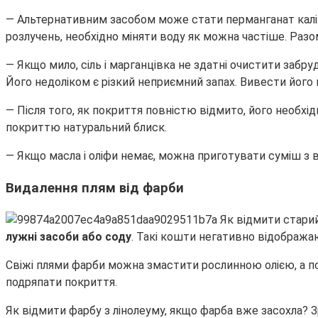
— Альтернативним засобом може стати перманганат калію 
розлучень, необхідно міняти воду як можна частіше. Разом
— Якщо мило, сіль і марганцівка не здатні очистити забру
Його недоліком є різкий неприємний запах. Вивести його
— Після того, як покриття повністю відмито, його необхі
покриттю натуральний блиск.
— Якщо масла і оліфи немає, можна приготувати суміш з во
Видалення плям від фарби
лужні засоби або соду
. Такі кошти негативно відобража
Свіжі плями фарби можна змастити рослинною олією, а 
подряпати покриття.
Як відмити фарбу з лінолеуму, якщо фарба вже засохла? 