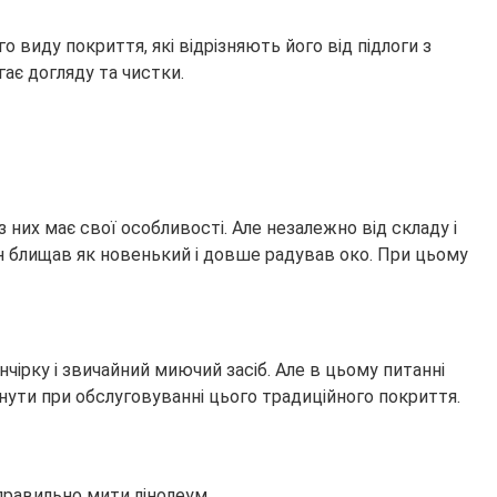
о виду покриття, які відрізняють його від підлоги з
гає догляду та чистки.
з них має свої особливості. Але незалежно від складу і
ін блищав як новенький і довше радував око. При цьому
нчірку і звичайний миючий засіб. Але в цьому питанні
ути при обслуговуванні цього традиційного покриття.
правильно мити лінолеум.