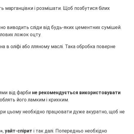
ь марганцівки і розмішати. Щоб позбутися білих
інно виводить сліди від будь-яких цементних сумішей.
лових ложок оцту.
а в оліфі або лляному маслі. Така обробка поверне
лями від фарби
не рекомендується використовувати
облять його ламким і крихким.
ри цьому необхідно працювати дуже акуратно, щоб не
6»
,
уайт-спірит
і так далі. Попередньо необхідно