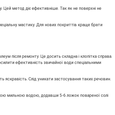
. Цей метод діє ефективніше. Так як не поверхні не
пеціальну мастику. Для нових покриттів краще брати
леум після ремонту. Це досить складна і клопітка справа.
посилити ефективність звичайної води спеціальними
ь яскравість. Слід уникати застосування таких речовин.
плою мильною водою, додавши 5-6 ложок повареної солі