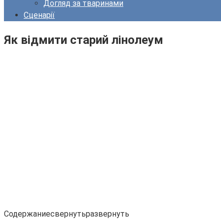
Догляд за тваринами
Сценарії
Як відмити старий лінолеум
Содержаниесвернутьразвернуть