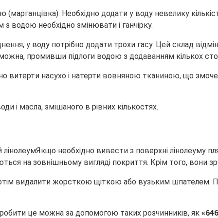
(марганцівка). Необхідно додати у воду невелику кількіст
 з водою необхідно змінювати і ганчірку.
днення, у воду потрібно додати трохи гасу. Цей склад відм
 можна, промивши підлоги водою з додаванням кількох сто
дно витерти насухо і натерти вовняною тканиною, що змочен
ди і масла, змішаного в рівних кількостях.
Якщо необхідно вивести з поверхні лінолеуму п
ються на зовнішньому вигляді покриття. Крім того, вони зр
потім видалити жорсткою щіткою або вузьким шпателем. П
Зробити це можна за допомогою таких розчинників, як
«64