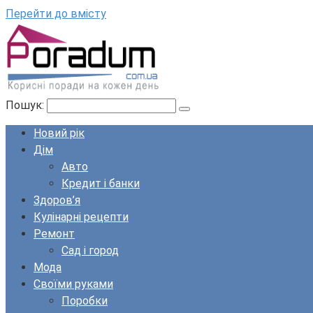
Перейти до вмісту
Пошук:
Новий рік
Дім
Авто
Кредит і банки
Здоров’я
Кулінарні рецепти
Ремонт
Сад і город
Мода
Своїми руками
Поробки