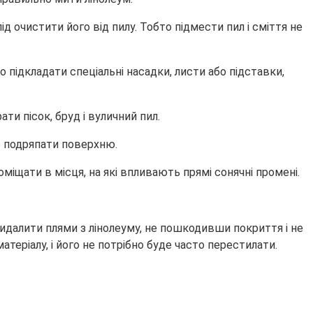
д очистити його від пилу. Тобто підмести пил і сміття не
 підкладати спеціальні насадки, листи або підставки,
ти пісок, бруд і вуличний пил.
о подряпати поверхню.
іщати в місця, на які впливають прямі сонячні промені.
 видалити плями з лінолеуму, не пошкодивши покриття і не
еріалу, і його не потрібно буде часто перестилати.