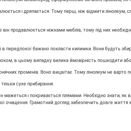
люється і дряпається. Тому перш, ніж відмити лінолеум, слі
 він продавлюється ніжками меблів, тому під них необхідно
ді в передпокої бажано покласти килимки. Вони будуть збира
локом, в цьому випадку велика ймовірність пошкодити аб
чних променів. Воно вицвітає. Тому лінолеум не варто пом
тільки сухе прибирання.
 він мажеться і покривається плямами. Необхідно знати, як
ї очищення. Грамотний догляд забезпечить довге життя мат