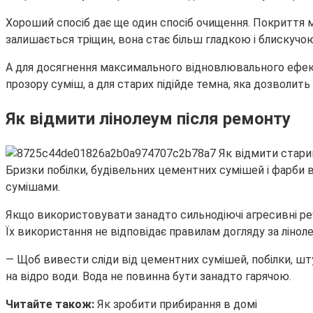
Хороший спосіб дає ще один спосіб очищення. Покриття м
залишається тріщин, вона стає більш гладкою і блискучою
А для досягнення максимального відновлювального ефекту
прозору суміш, а для старих підійде темна, яка дозволит
Як відмити лінолеум після ремонту
Бризки побілки, будівельних цементних сумішей і фарби 
сумішами.
Якщо використовувати занадто сильнодіючі агресивні реч
Їх використання не відповідає правилам догляду за лінол
— Щоб вивести сліди від цементних сумішей, побілки, шт
на відро води. Вода не повинна бути занадто гарячою.
Читайте також:
Як зробити прибирання в домі