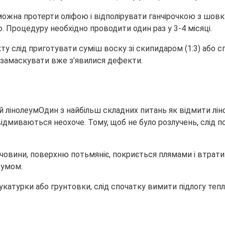
ожна протерти оліфою і відполірувати ганчірочкою з шовку
. Процедуру необхідно проводити один раз у 3-4 місяці.
 слід приготувати суміш воску зі скипидаром (1:3) або с
ь замаскувати вже з’явилися дефекти.
Один з найбільш складних питань як відмити ліно
відмиваються неохоче. Тому, щоб не було розлучень, слід 
овини, поверхню потьмяніє, покриється плямами і втратит
еумом.
укатурки або грунтовки, слід спочатку вимити підлогу те