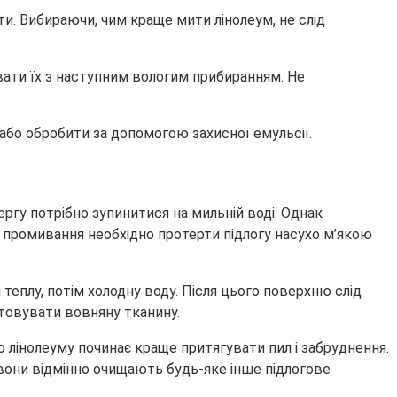
ти. Вибираючи, чим краще мити лінолеум, не слід
вати їх з наступним вологим прибиранням. Не
м або обробити за допомогою захисної емульсії.
ергу потрібно зупинитися на мильній воді. Однак
 промивання необхідно протерти підлогу насухо м’якою
еплу, потім холодну воду. Після цього поверхню слід
товувати вовняну тканину.
 лінолеуму починає краще притягувати пил і забруднення.
 вони відмінно очищають будь-яке інше підлогове
.