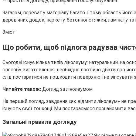
— простота догляду, прибирання і обслуговування.
Загалом, переваг у матеріалу багато. І тому область його
дерев’яних дощок, паркету, бетонної стяжки, ламінату та
Зміст
Що робити, щоб підлога радував чис
Сьогодні існує кілька типів лінолеуму: натуральний, на ос
способу виготовлення, необхідно постійно дбати про йог
слід постаратися не пошкодити поверхню і не зіпсувати 
Читайте також:
Догляд за лінолеумом
На перший погляд, завдання «як відмити лінолеум» не пред
існують свої тонкощі. Ми постараємося познайомити вас
Загальні правила догляду