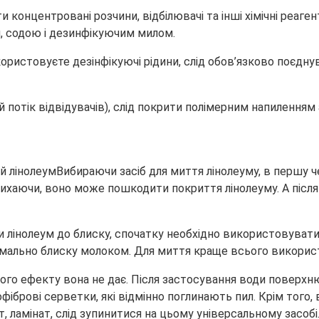
концентровані розчини, відбілювачі та інші хімічні реаген
, содою і дезинфікуючим милом.
ристовуєте дезінфікуючі рідини, слід обов’язково поєдну
ий потік відвідувачів), слід покрити полімерним напилення
Вибираючи засіб для миття лінолеуму, в першу ч
ихаючи, воно може пошкодити покриття лінолеуму. А після
інолеум до блиску, спочатку необхідно використовувати т
симально блиску молоком. Для миття краще всього викорис
го ефекту вона не дає. Після застосування води поверхню
іброві серветки, які відмінно поглинають пил. Крім того,
т, ламінат, слід зупинитися на цьому універсальному засобі