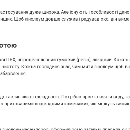
 застосування дуже широка. Але існують і особливості даног
 інших. Щоб лінолеум довше служив і радував око, він вима
тотою
нові ПВХ, нітроцелюлозний гумовий (релін), алкідний. Кожен 
о чистоту. Кожна господиня знає, чим мити лінолеум щоб в
забарвлення.
ставляє ніякої складності. Потрібно просто взяти воду, га
 з прихованими «підводними каменями», які можуть виникн
Насамперед, сформулюємо загальні правила, як 