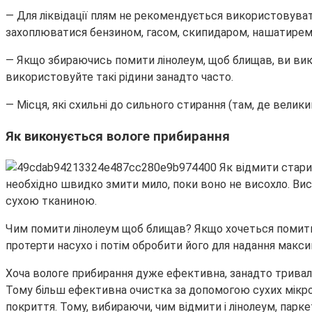
— Для ліквідації плям не рекомендується використовувати 
захоплюватися бензином, гасом, скипидаром, нашатирем
— Якщо збираючись помити лінолеум, щоб блищав, ви вико
використовуйте такі рідини занадто часто.
— Місця, які схильні до сильного стирання (там, де велик
Як виконується вологе прибирання
необхідно швидко змити мило, поки воно не висохло. Вис
сухою тканиною.
Чим помити лінолеум щоб блищав? Якщо хочеться помити л
протерти насухо і потім обробити його для надання мак
Хоча вологе прибирання дуже ефективна, занадто тривало
Тому більш ефективна очистка за допомогою сухих мікроф
покриття. Тому, вибираючи, чим відмити і лінолеум, парке