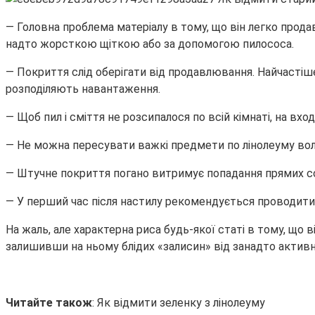
— Головна проблема матеріалу в тому, що він легко продав
надто жорсткою щіткою або за допомогою пилососа.
— Покриття слід оберігати від продавлювання. Найчастіше
розподіляють навантаження.
— Щоб пил і сміття не розсипалося по всій кімнаті, на вхо
— Не можна пересувати важкі предмети по лінолеуму во
— Штучне покриття погано витримує попадання прямих соня
— У перший час після настилу рекомендується проводити 
На жаль, але характерна риса будь-якої статі в тому, що
залишивши на ньому блідих «залисин» від занадто активно
Читайте також
: Як відмити зеленку з лінолеуму