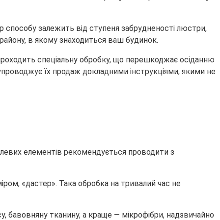
бір способу залежить від ступеня забрудненості люстри,
 району, в якому знаходиться ваш будинок.
проходить спеціальну обробку, що перешкоджає осіданню
супроводжує їх продаж докладними інструкціями, якими не
алевих елементів рекомендується проводити з
ром, «дастер». Така обробка на тривалий час не
у, бавовняну тканину, а краще — мікрофібри, надзвичайно