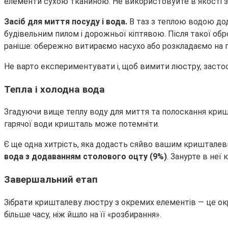
елементи сухою тканиною. Не використовуйте в якості 
Засіб для миття посуду і вода.
В таз з теплою водою дод
будівельним пилом і дорожньої кіптявою. Після такої обро
раніше: обережно витираємо насухо або розкладаємо на 
Не варто експериментувати і, щоб вимити люстру, застосо
Тепла і холодна вода
Згадуючи вище теплу воду для миття та полоскання криш
гарячої води кришталь може потемніти.
Є ще одна хитрість, яка додасть сяйво вашим кришталев
вода з додаванням столового оцту (9%)
. Занурте в неї
Завершальний етап
Зібрати кришталеву люстру з окремих елементів — це окр
більше часу, ніж йшло на її «розбирання».