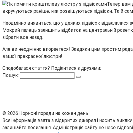
Тепер вам д
вкручуються раніше, ніж розвішуються підвіски. Та й сам
Неодмінно виявиться, що у деяких підвісок відвалилися аб
Мокрий палець залишить відбиток на центральній розетки
зібрати все назад.
Але ви неодмінно впораєтеся! Завдяки цим простим рада
вашої прекрасної люстри!
Сподобалася стаття? Поділитися з друзями:
Пошук:
© 2026 Корисні поради на кожен день
Вся інформація взята з відкритих джерел і носить виключ
залишайте посилання. Адміністрація сайту не несе відпові