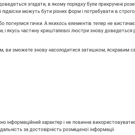
оведеться згадати, в якому порядку були прикручені розетк
і підвіски можуть бути різних форм і потребувати в строго
о погнулися гачки. А якихось елементів тепер не вистачає. 
, і якусь частину кришталевої люстри знову доведеться р
м, ви зможете знову насолодитися затишком, яскравим сві
но інформаційний характер і не повинна використовуватися
дальність за достовірність розміщеної інформації.