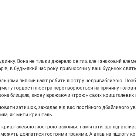
динку. Вона не тільки джерело світла,
але і знаковий елем
арів, в будь-який час року, привносячи у ваш будинок свят
 пальцями липкий наліт робить люстру непривабливою. Позб
мету гордості люстра перетворюється на причину головног
вона блищала, знову вражаючи «грою» своїх кришталевих п
ювати затишок, зажадає від вас постійного дбайливого ува
ила, як мити кришталь.
д за кришталевою люстрою важливо пам’ятати, що під впли
ож можуть дряпатися гострими гранями. А впав на підлогу 