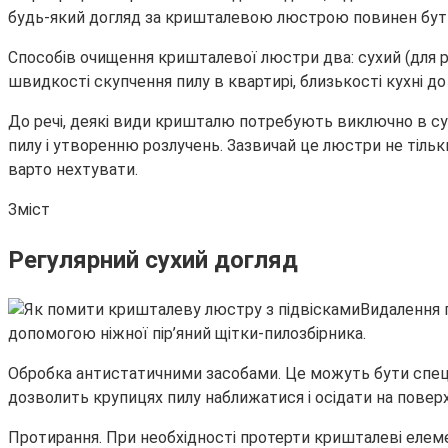
будь-який догляд за кришталевою люстрою повинен бут
Способів очищення кришталевої люстри два: сухий (для ре
швидкості скупчення пилу в квартирі, близькості кухні д
До речі, деякі види кришталю потребують виключно в су
пилу і утворенню розлучень. Зазвичай це люстри не тільк
варто нехтувати.
Зміст
Регулярний сухий догляд
Видалення 
допомогою ніжної пір’яний щітки-пилозбірника.
Обробка антистатичними засобами. Це можуть бути спеціа
дозволить крупицях пилу наближатися і осідати на поверх
Протирання. При необхідності протерти кришталеві елеме