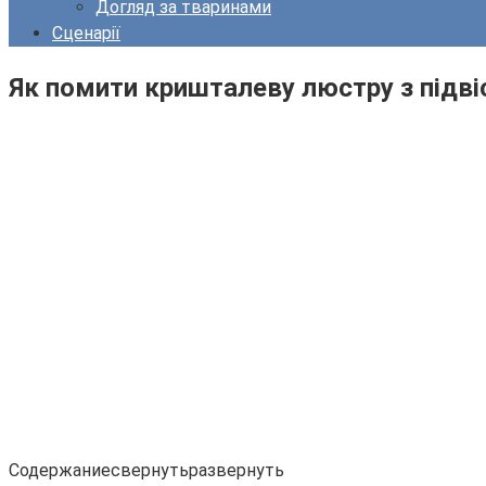
Догляд за тваринами
Сценарії
Як помити кришталеву люстру з підв
Содержаниесвернутьразвернуть