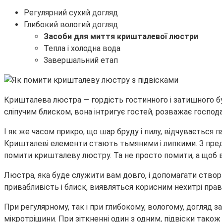
Регулярний сухий догляд
Глибокий вологий догляд
Засоби для миття кришталевої люстри
Тепла і холодна вода
Завершальний етап
Кришталева люстра — гордість гостинного і затишного бу
сліпучим блиском, вона інтригує гостей, розважає господ
І як же часом прикро, що шар бруду і пилу, відчувається
Кришталеві елементи стають тьмяними і липкими. З пред
помити кришталеву люстру. Та не просто помити, а щоб 
Люстра, яка буде служити вам довго, і допомагати створ
привабливість і блиск, виявляться корисним нехитрі прав
При регулярному, так і при глибокому, вологому, догля
мікротріщини. При зіткненні один з одним, підвіски так