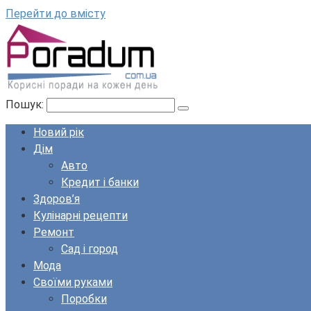
Перейти до вмісту
Пошук:
Новий рік
Дім
Авто
Кредит і банки
Здоров’я
Кулінарні рецепти
Ремонт
Сад і город
Мода
Своїми руками
Поробки