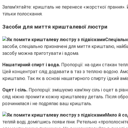
Запам’ятайте: кришталь не перенесе «жорсткої прання». Й
тільки полоскання.
Засоби для миття кришталевої люстри
Спеціальн
засоби, спеціально призначені для миття кришталю, найб
засобу можна приготувати і вдома.
Нашатирний спирт і вода.
Пропорції: на один стакан тепл
Цей концентрат слід додавати в таз з теплою водою. Амон
кришталю. Так як в основі нашатирного спирту їдкий аміак
Оцет і сіль.
Пропорції: змішуємо кам’яну сіль і оцет в рі
слід ніжно промити кожну кришталеву деталь. Після обр
розчинилася і не подряпає ваш кришталь.
Мило й со
теплій воді, домігшись появи піни. Ретельно «прополосні