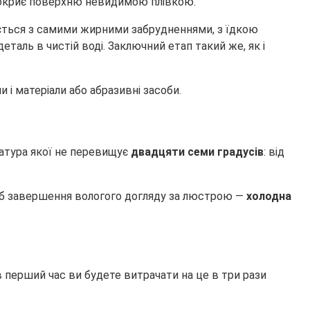
покриє поверхню невидимою плівкою.
ається з самими жирними забрудненнями, з їдкою
еталь в чистій воді. Заключний етап такий же, як і
 і матеріали або абразивні засоби.
атура якої не перевищує
двадцяти семи градусів
: від
сіб завершення вологого догляду за люстрою —
холодна
 перший час ви будете витрачати на це в три рази