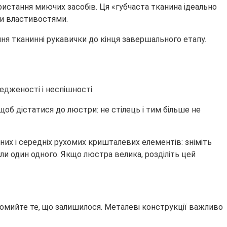
ристання миючих засобів. Ця «губчаста тканина ідеально
ми властивостями.
я тканинні рукавички до кінця завершального етапу.
едженості і неспішності.
об дістатися до люстри: не стілець і тим більше не
них і середніх рухомих кришталевих елементів: зніміть
пали один одного. Якщо люстра велика, розділіть цей
промийте те, що залишилося. Металеві конструкції важливо