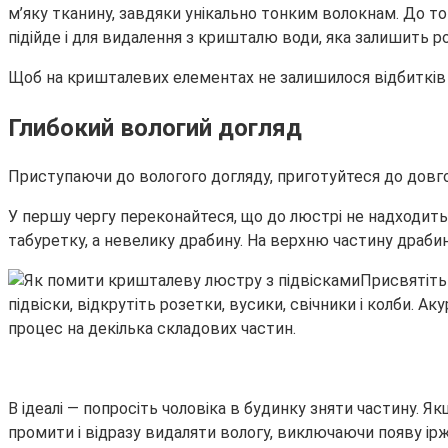
м’яку тканину, завдяки унікально тонким волокнам. До т
підійде і для видалення з кришталю води, яка залишить 
Щоб на кришталевих елементах не залишилося відбитків 
Глибокий вологий догляд
Приступаючи до вологого догляду, приготуйтеся до довгог
У першу чергу переконайтеся, що до люстрі не надходить
табуретку, а невелику драбину. На верхню частину драб
Присвятіть 
підвіски, відкрутіть розетки, вусики, свічники і колби. А
процес на декілька складових частин.
В ідеалі — попросіть чоловіка в будинку зняти частину. 
промити і відразу видаляти вологу, виключаючи появу ірж