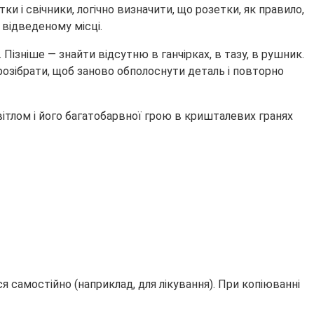
и і свічники, логічно визначити, що розетки, як правило,
 відведеному місці.
Пізніше — знайти відсутню в ганчірках, в тазу, в рушник.
озібрати, щоб заново обполоснути деталь і повторно
тлом і його багатобарвної грою в кришталевих гранях
 самостійно (наприклад, для лікування). При копіюванні