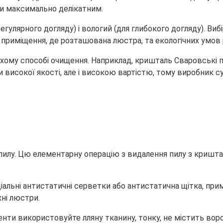
и максимально делікатним.
гулярного догляду) і вологий (для глибокого догляду). Ви
о приміщення, де розташована люстра, та екологічних умов
хому способі очищення. Наприклад, кришталь Сваровські 
и високої якості, але і високою вартістю, тому виробник 
пилу. Цю елементарну операцію з видалення пилу з кришт
льні антистатичні серветки або антистатична щітка, примі
ні люстри.
нти використовуйте лляну тканину, тонку, не містить ворс