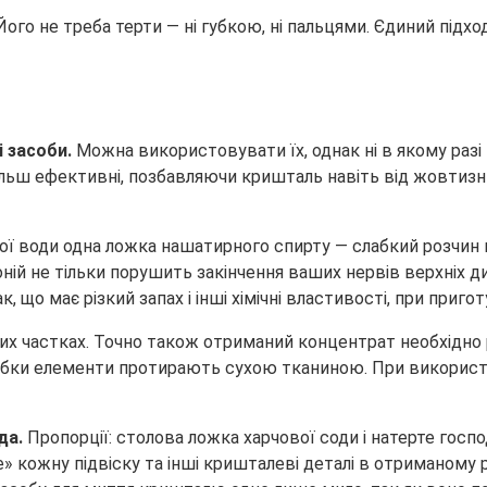
ого не треба терти — ні губкою, ні пальцями. Єдиний підх
і засоби.
Можна використовувати їх, однак ні в якому разі
ільш ефективні, позбавляючи кришталь навіть від жовтизн
ої води одна ложка нашатирного спирту — слабкий розчин г
ій не тільки порушить закінчення ваших нервів верхніх ди
, що має різкий запах і інші хімічні властивості, при приг
вних частках. Точно також отриманий концентрат необхідно 
обки елементи протирають сухою тканиною. При використа
да.
Пропорції: столова ложка харчової соди і натерте госпо
те» кожну підвіску та інші кришталеві деталі в отриманому