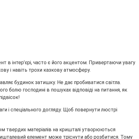
ент в інтер’єрі, часто є його акцентом. Привертаючи увагу
кову і навіть трохи казкову атмосферу.
авляє будинок затишку. Не дає пробиватися світла.
о болю господині в пошуках відповіді на питання, як
ідвісок!
ги і спеціального догляду. Щоб повернути люстрі
вом твердих матеріалів на кришталі утворюються
кришталевий елемент може тріснути або розбитися. Тому