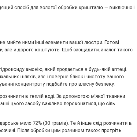
одящий спосіб для вологої обробки кришталю — виключно і
 не мийте ними інші елементи вашої люстри. Готові
и, але й дорого коштують. Щоб заощадити, аналог такого
ідроксиду амонію, який продається в будь-якій аптеці.
хальних шляхів, але і поверне блиск і чистоту вашого
отуванні концентрату подбайте про власну безпеку.
розчинити в теплій воді. За допомогою м’якої тканини
нні цього засобу важливо переконатися, що сіль
дарське мило 72% (30 грамів). Те й інше слід розчинити в
 розчині. Після обробки цим розчином також протріть