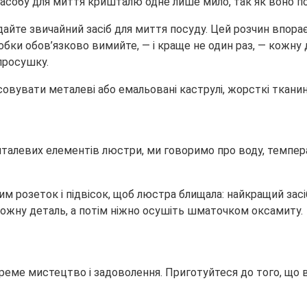
засобу для миття кришталю одне лише мило, так як воно 
айте звичайний засіб для миття посуду. Цей розчин впор
бки обов’язково вимийте, — і краще не один раз, — кожну д
просушку.
вувати металеві або емальовані каструлі, жорсткі тканини
талевих елементів люстри, ми говоримо про воду, темпер
им розеток і підвісок, щоб люстра блищала: найкращий за
 кожну деталь, а потім ніжно осушіть шматочком оксамиту.
еме мистецтво і задоволення. Приготуйтеся до того, що в