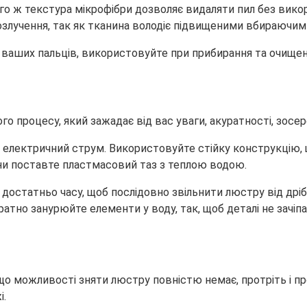
ого ж текстура мікрофібри дозволяє видаляти пил без вико
розлучення, так як тканина володіє підвищеними вбираючи
ваших пальців, використовуйте при прибирання та очищенн
о процесу, який зажадає від вас уваги, акуратності, зосер
 електричний струм. Використовуйте стійку конструкцію, щ
ини поставте пластмасовий таз з теплою водою.
достатньо часу, щоб послідовно звільнити люстру від дріб
куратно занурюйте елементи у воду, так, щоб деталі не зачі
Якщо можливості зняти люстру повністю немає, протріть і 
і.