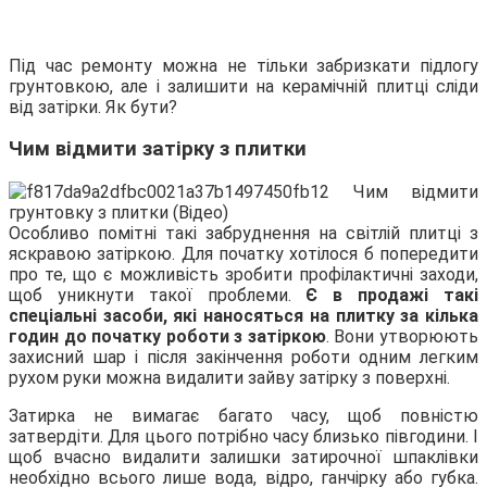
Під час ремонту можна не тільки забризкати підлогу
грунтовкою, але і залишити на керамічній плитці сліди
від затірки. Як бути?
Чим відмити затірку з плитки
Особливо помітні такі забруднення на світлій плитці з
яскравою затіркою. Для початку хотілося б попередити
про те, що є можливість зробити профілактичні заходи,
щоб уникнути такої проблеми.
Є в продажі такі
спеціальні засоби, які наносяться на плитку за кілька
годин до початку роботи з затіркою
. Вони утворюють
захисний шар і після закінчення роботи одним легким
рухом руки можна видалити зайву затірку з поверхні.
Затирка не вимагає багато часу, щоб повністю
затвердіти. Для цього потрібно часу близько півгодини. І
щоб вчасно видалити залишки затирочної шпаклівки
необхідно всього лише вода, відро, ганчірку або губка.