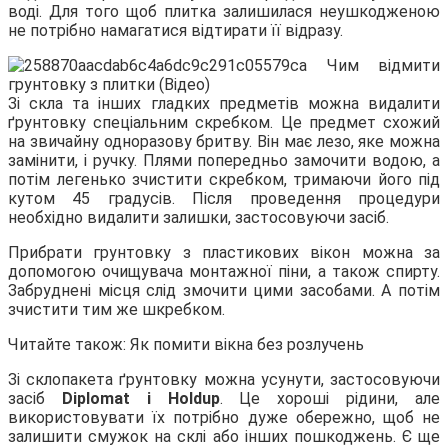
воді. Для того щоб плитка залишилася неушкодженою
не потрібно намагатися відтирати її відразу.
Зі скла та інших гладких предметів можна видалити
ґрунтовку спеціальним скребком. Це предмет схожий
на звичайну одноразову бритву. Він має лезо, яке можна
замінити, і ручку. Плями попередньо замочити водою, а
потім легенько зчистити скребком, тримаючи його під
кутом 45 градусів. Після проведення процедури
необхідно видалити залишки, застосовуючи засіб.
Прибрати грунтовку з пластикових вікон можна за
допомогою очищувача монтажної піни, а також спирту.
Забруднені місця слід змочити цими засобами. А потім
зчистити тим же шкребком.
Читайте також: Як помити вікна без розлучень
Зі склопакета ґрунтовку можна усунути, застосовуючи
засіб
Diplomat і Holdup
. Це хороші рідини, але
використовувати їх потрібно дуже обережно, щоб не
залишити смужок на склі або інших пошкоджень. Є ще