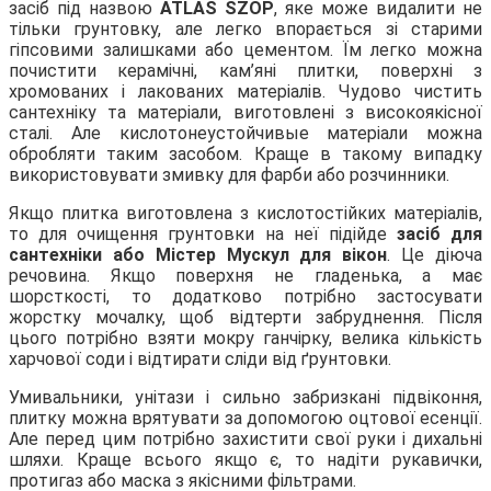
засіб під назвою
ATLAS SZOP
, яке може видалити не
тільки грунтовку, але легко впорається зі старими
гіпсовими залишками або цементом. Їм легко можна
почистити керамічні, кам’яні плитки, поверхні з
хромованих і лакованих матеріалів. Чудово чистить
сантехніку та матеріали, виготовлені з високоякісної
сталі. Але кислотонеустойчивые матеріали можна
обробляти таким засобом. Краще в такому випадку
використовувати змивку для фарби або розчинники.
Якщо плитка виготовлена з кислотостійких матеріалів,
то для очищення грунтовки на неї підійде
засіб для
сантехніки або Містер Мускул для вікон
. Це діюча
речовина. Якщо поверхня не гладенька, а має
шорсткості, то додатково потрібно застосувати
жорстку мочалку, щоб відтерти забруднення. Після
цього потрібно взяти мокру ганчірку, велика кількість
харчової соди і відтирати сліди від ґрунтовки.
Умивальники, унітази і сильно забризкані підвіконня,
плитку можна врятувати за допомогою оцтової есенції.
Але перед цим потрібно захистити свої руки і дихальні
шляхи. Краще всього якщо є, то надіти рукавички,
протигаз або маска з якісними фільтрами.