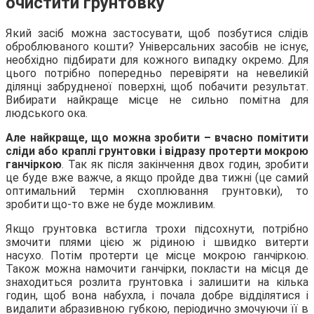
очистити ґрунтовку
Який засіб можна застосувати, щоб позбутися слідів
оброблюваного кошти? Універсальних засобів не існує,
необхідно підбирати для кожного випадку окремо. Для
цього потрібно попередньо перевіряти на невеликій
ділянці забрудненої поверхні, щоб побачити результат.
Вибирати найкраще місце не сильно помітна для
людського ока.
Але найкраще, що можна зробити – вчасно помітити
сліди або краплі грунтовки і відразу протерти мокрою
ганчіркою
. Так як після закінчення двох годин, зробити
це буде вже важче, а якщо пройде два тижні (це самий
оптимальний термін схоплювання грунтовки), то
зробити що-то вже не буде можливим.
Якщо грунтовка встигла трохи підсохнути, потрібно
змочити плями цією ж рідиною і швидко витерти
насухо. Потім протерти це місце мокрою ганчіркою.
Також можна намочити ганчірки, покласти на місця де
знаходиться розлита грунтовка і залишити на кілька
годин, щоб вона набухла, і почала добре відділятися і
видалити абразивною губкою, періодично змочуючи її в