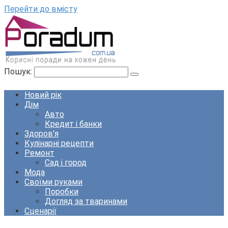
Перейти до вмісту
Пошук:
Новий рік
Дім
Авто
Кредит і банки
Здоров’я
Кулінарні рецепти
Ремонт
Сад і город
Мода
Своїми руками
Поробки
Догляд за тваринами
Сценарії