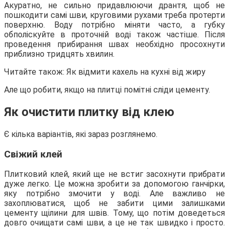
Акуратно, не сильно придавлюючи дрантя, щоб не
пошкодити самі шви, круговими рухами треба протерти
поверхню. Воду потрібно міняти часто, а губку
обполіскуйте в проточній воді також частіше. Після
проведення прибирання швах необхідно просохнути
приблизно тридцять хвилин.
Читайте також: Як відмити кахель на кухні від жиру
Але що робити, якщо на плитці помітні сліди цементу.
Як очистити плитку від клею
Є кілька варіантів, які зараз розглянемо.
Свіжий клей
Плитковий клей, який ще не встиг засохнути прибрати
дуже легко. Це можна зробити за допомогою ганчірки,
яку потрібно змочити у воді. Але важливо не
захоплюватися, щоб не забити цими залишками
цементу щілини для швів. Тому, що потім доведеться
довго очищати самі шви, а це не так швидко і просто.