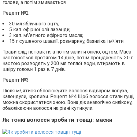
голови, а потім змивається.
Рецепт №2
30 мл яблучного оцту;
5 кап. ефірної олії лаванди;
3 кап. м\’ятного ефірного масла;
15 г сушеного шавлії, розмарину, базиліка і м\’яти.
Трави слід потовкти, а потім залити олією, оцтом. Маса
настоюється протягом 14 днів, потім проціджують. 30 г
настою розводять у 200 мл теплої води, втирають в
шкіру голови 1 раз в 7 днів.
Рецепт №3
Після м\’ятися обполіскуйте волосся відваром лопуха,
календули, кропиви. Рецепт №4 Щоб волосся стали гущі,
можна скористатися хною. Вона діє аналогічно силікону,
обволікаючи волосся на рівні кутикули.
Як тонкі волосся зробити товщі: маски