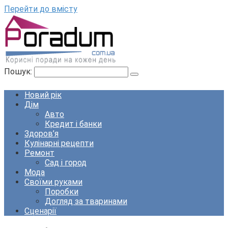
Перейти до вмісту
Пошук:
Новий рік
Дім
Авто
Кредит і банки
Здоров’я
Кулінарні рецепти
Ремонт
Сад і город
Мода
Своїми руками
Поробки
Догляд за тваринами
Сценарії