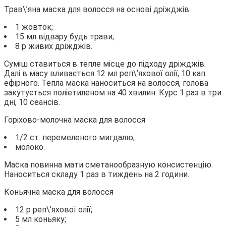
Трав\’яна маска для волосся на основі дріжджів
1 жовток;
15 мл відвару будь трави;
8 р живих дріжджів.
Суміш ставиться в тепле місце до підходу дріжджів.
Далі в масу вливається 12 мл реп\’яхової олії, 10 кап.
ефірного. Тепла маска наноситься на волосся, голова
закутується поліетиленом на 40 хвилин. Курс 1 раз в три
дні, 10 сеансів.
Горіхово-молочна маска для волосся
1/2 ст. перемеленого мигдалю;
молоко.
Маска повинна мати сметанообразную консистенцію.
Наноситься складу 1 раз в тиждень на 2 години.
Коньячна маска для волосся
12 р реп\’яхової олії;
5 мл коньяку;