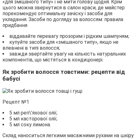
«для змішаного типу» і не мити голову щодня. Крім
цього можна звернутися в салон краси, де майстер
порекомендує оптимальну зачіску і засоби для
укладання. Засоби по догляду за волоссям: правила
придбання
віддавайте перевагу прозорим і рідким шампуням;
купуйте засоби для «змішаного типу», якщо не
впевнені в типі волосся;
завжди звертайте увагу на кількість натуральних
компонентів, що містяться в кондиціонері.
Як зробити волосся товстими: рецепти від
бабусі
Рецепт №1
5 мл реп\’яхової олії;
5 мл касторової олії;
5 мл соку лимона.
Склад наноситься легкими масажними рухами на шкіру