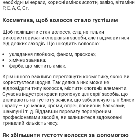
необхідні мінерали, корисні амінокислоти, залізо, вітаміни
Р, Е, А, С, Ст.
Косметика, щоб волосся стало густішим
Щоб поліпшити стан волосся, слід не тільки
використовувати спеціальні засоби, але і відмовитися
від деяких заходів. Що шкодить волоссю:
укладання плойкою, феном, праскою;
хімічна завивка;
фарба, що містить аміак.
Крім іншого важливо переглянути косметику, якою ви
користуєтеся щодня. Так деяка з них може не
відповідати типу волосся, містити «погані» елементи.
Сучасна індустрія краси пропонує цілі серії засобів, що
впливають на густоту зачіски, що забезпечують її блиск
і красу — це маски, креми, спреї, лосьйони, бальзами,
шампуні і т. д. Віддавши перевагу перевіреним
професіоналами засобів, ви залишитеся задоволені
тривалий кількість часу.
Як збільшити густоту волосся за допомогою