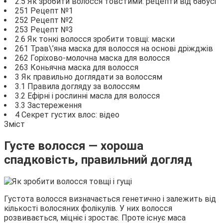
2.5 Як зробити волосся товстими: рецепти від бабусі
251 Рецепт №1
252 Рецепт №2
253 Рецепт №3
2.6 Як тонкі волосся зробити товщі: маски
261 Трав\’яна маска для волосся на основі дріжджів
262 Горіхово-молочна маска для волосся
263 Коньячна маска для волосся
3 Як правильно доглядати за волоссям
3.1 Правила догляду за волоссям
3.2 Ефірні і рослинні масла для волосся
3.3 Застереження
4 Секрет густих влос: відео
Зміст
Густе волосся — хороша
спадковість, правильний догляд
Густота волосся визначається генетично і залежить від
кількості волосяних фолікулів. У них волосся
розвивається, міцніє і зростає. Проте існує маса