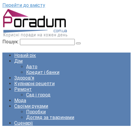
Перейти до вмісту
Пошук:
Новий рік
Дім
Авто
Кредит і банки
Здоров’я
Кулінарні рецепти
Ремонт
Сад і город
Мода
Своїми руками
Поробки
Догляд за тваринами
Сценарії