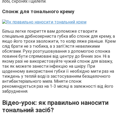
лобі, скронях і щелепи.
Спонж для тонального крему
Більш легке покриття вам допоможе створити
спеціальна дрібнозерниста губка або спонж для крему, а
якщо його трохи зволожити, то колір ляже рівніше. Крем
слід брати не з тюбика, а з зап\’ястя невеликими
обсягами. Руху розтушовування з допомогою спонжа
повинні бути спрямовані від центру до бічних зон. Ні в
якому разі не використовуйте чужий спонж для візажу,
так як можете занести інфекцію на шкіру. При
щоденному використанні губки її необхідно мити раз на
тиждень у теплій воді із застосуванням безщелочного
антибактеріального мила. Міняти спонж
рекомендується раз на 1-3 місяці в залежності від його
забруднення.
Відео-урок: як правильно наносити
тональний засіб?