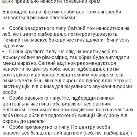
Відповідно вашої форми особи все тонуючі засоби
наносяться різними способами:
Особа квадратного типу. Світлий тон наноситися на
лоб, ніс і центр підборіддя, а потім розтушовують.
Темний тон маскує бокову частину щелепи і бічну зону
під очима.
Особа круглого типу. Не слід наносити засіб по
всьому обличчю рівномірно, так образ буде виглядати
менш виразно. Світлий відтінок рекомендується
наносити по центру лоба, носа і підборіддя, а потім
розтушувати до країв. Більш темним кольором слід
замаскувати бічні лінії від скроні до підборіддя і верхню
частину щік, під очима для візуального звуження форми
особи.
Особа овального типу. Ніс, підборіддя і нижня
центральна частина лоба виділяються світлим
відтінком. Темним кольором виділяємо верхню частину
лоба (якщо обличчя подовжене), вилиці і бічну зону від
скронь до щелепи.
Особа прямокутного типу. По центру особи
наноситься більш світлий відтінок (лоб, ніс, підборіддя) і