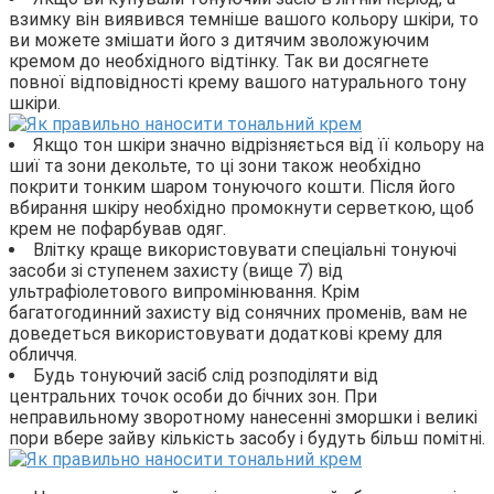
взимку він виявився темніше вашого кольору шкіри, то
ви можете змішати його з дитячим зволожуючим
кремом до необхідного відтінку. Так ви досягнете
повної відповідності крему вашого натурального тону
шкіри.
Якщо тон шкіри значно відрізняється від її кольору на
шиї та зони декольте, то ці зони також необхідно
покрити тонким шаром тонуючого кошти. Після його
вбирання шкіру необхідно промокнути серветкою, щоб
крем не пофарбував одяг.
Влітку краще використовувати спеціальні тонуючі
засоби зі ступенем захисту (вище 7) від
ультрафіолетового випромінювання. Крім
багатогодинний захисту від сонячних променів, вам не
доведеться використовувати додаткові крему для
обличчя.
Будь тонуючий засіб слід розподіляти від
центральних точок особи до бічних зон. При
неправильному зворотному нанесенні зморшки і великі
пори вбере зайву кількість засобу і будуть більш помітні.