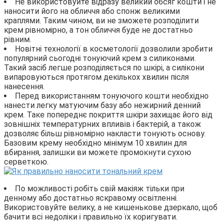
Не використовуйте відразу великий обсяг кошти і не
наносити його на обличчя або спонж великими
краплями. Таким чином, ви не зможете розподілити
крем рівномірно, а тон обличчя буде не достатньо
рівним.
Новітні технології в косметології дозволили зробити
популярний сьогодні тонуючий крем з силиконами.
Такий засіб легше розподіляється по шкірі, а силікони
випаровуються протягом декількох хвилин після
нанесення.
Перед використанням тонуючого кошти необхідно
нанести легку матуючим базу або нежирний денний
крем. Таке попереднє покриття шкіри захищає його від
зовнішніх температурних впливів і бактерій, а також
дозволяє більш рівномірно накласти тонують основу.
Базовим крему необхідно мінімум 10 хвилин для
вбирання, залишки ви можете промокнути сухою
серветкою.
По можливості робіть свій макіяж тільки при
денному або достатньо яскравому освітленні.
Використовуйте велику, а не кишенькове дзеркало, щоб
бачити всі недоліки і правильно їх коригувати.