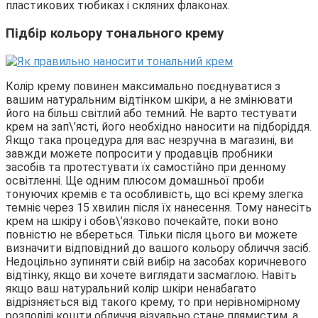
пластикових тюбиках і скляних флаконах.
Підбір кольору тонального крему
Колір крему повинен максимально поєднуватися з
вашим натуральним відтінком шкіри, а не змінювати
його на більш світлий або темний. Не варто тестувати
крем на зап\’ясті, його необхідно наносити на підборіддя.
Якщо така процедура для вас незручна в магазині, ви
завжди можете попросити у продавців пробники
засобів та протестувати їх самостійно при денному
освітленні. Ще одним плюсом домашньої проби
тонуючих кремів є та особливість, що всі крему злегка
темніє через 15 хвилин після їх нанесення. Тому нанесіть
крем на шкіру і обов\’язково почекайте, поки воно
повністю не вбереться. Тільки після цього ви можете
визначити відповідний до вашого кольору обличчя засіб.
Недоцільно зупиняти свій вибір на засобах коричневого
відтінку, якщо ви хочете виглядати засмаглою. Навіть
якщо ваш натуральний колір шкіри ненабагато
відрізняється від такого крему, то при нерівномірному
розподілі кошти обличчя візуально стане плямистим, а