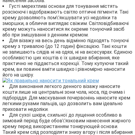
нанесення засобів.
Густі мерехтливі основи для тонування містять
розсіюючі і відображають світло оптичні пігменти. Такі
крему дозволяють пом\’якшувати усі недоліки та
зморшки, а обличчя виглядає свіжим. Світловідбиваючі
крему можуть наноситися як окреме тонуючий засіб
або при змішуванні з денним кремом.
Для візажу на весь день відмінно підходять тонуючі
крему з тривалою (до 12 годин) фіксацією. Такі кошти
не залишають слідів ні на одязі, ні на аксесуарах. Єдиною
особливістю цих коштів є їх швидке вбирання, яке
практично не піддається корекції. Тому купуючи такий
крем, ви повинні вміти швидко і рівномірно наносити
його на шкіру.
Для виконання легкого денного візажу наносите
кошти лише на центральні зони чола, носа, під очима і
підборіддя. Для маскування почервонінь наносите крем
легкими рухами пальців, що дозволить вам ідеально
приховати недоліки.
Для сухої шкіри, схильної до лущення особливо в
зимовий період буде обов\’язковим нанесення жирного
крему перед використанням тонирующей основи.
Такий крем слід розподіляти знизу вгору і після вбирання