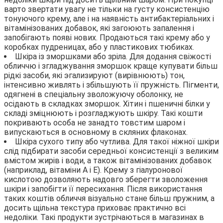
варто звертати увагу не тільки на густу консистенцію
тонуючого крему, але і на наявність антибактеріальних і
вітамінізованих добавок, які загоюють запалення і
запобігають появі нових. Продаються такі крему або у
коробках пудреницах, або у пластикових тюбиках.
Шкіра із зморшками або зріла. Для додання свіжості
обличчю і згладжування зморшок краще купувати більш
рідкі засоби, які эгализируют (вирівнюють) тон,
інтенсивно живлять і збільшують її пружність. Пігменти,
одягнені в спеціальну зволожуючу оболонку, не
осідають в складках зморшок. Хітин і пшеничні білки у
складі зміцнюють і розгладжують шкіру. Такі кошти
покривають особа не занадто товстим шаром і
випускаються в основному в скляних флаконах.
Шкіра сухого типу або чутлива. Для такої ніжної шкіри
слід підбирати засоби середньої консистенції з великим
вмістом жирів і води, а також вітамінізованих добавок
(наприклад, вітаміни А і Е). Крему з гіалуронової
кислотою дозволяють надовго зберегти зволоження
шкіри і запобігти її пересихання. Після використання
таких коштів обличчя візуально стане більш пружним, а
досить щільна текстура приховає практично всі
недоліки. Такі продукти зустрічаються в магазинах в