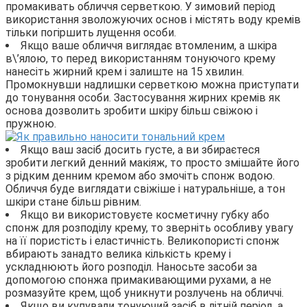
промакивать обличчя серветкою. У зимовий період
використання зволожуючих основ і містять воду кремів
тільки погіршить лущення особи.
Якщо ваше обличчя виглядає втомленим, а шкіра
в\’ялою, то перед використанням тонуючого крему
нанесіть жирний крем і залиште на 15 хвилин.
Промокнувши надлишки серветкою можна приступати
до тонування особи. Застосування жирних кремів як
основа дозволить зробити шкіру більш свіжою і
пружною.
Якщо ваш засіб досить густе, а ви збираєтеся
зробити легкий денний макіяж, то просто змішайте його
з рідким денним кремом або змочіть спонж водою.
Обличчя буде виглядати свіжіше і натуральніше, а тон
шкіри стане більш рівним.
Якщо ви використовуєте косметичну губку або
спонж для розподілу крему, то зверніть особливу увагу
на її пористість і еластичність. Великопористі спонж
вбирають занадто велика кількість крему і
ускладнюють його розподіл. Наносьте засоби за
допомогою спонжа примакивающими рухами, а не
розмазуйте крем, щоб уникнути розлучень на обличчі.
Якщо ви купували тонуючий засіб в літній період, а