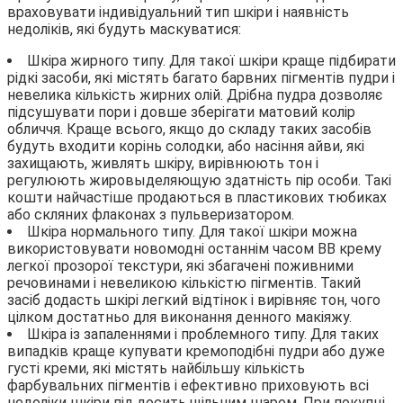
враховувати індивідуальний тип шкіри і наявність
недоліків, які будуть маскуватися:
Шкіра жирного типу. Для такої шкіри краще підбирати
рідкі засоби, які містять багато барвних пігментів пудри і
невелика кількість жирних олій. Дрібна пудра дозволяє
підсушувати пори і довше зберігати матовий колір
обличчя. Краще всього, якщо до складу таких засобів
будуть входити корінь солодки, або насіння айви, які
захищають, живлять шкіру, вирівнюють тон і
регулюють жировыделяющую здатність пір особи. Такі
кошти найчастіше продаються в пластикових тюбиках
або скляних флаконах з пульверизатором.
Шкіра нормального типу. Для такої шкіри можна
використовувати новомодні останнім часом ВВ крему
легкої прозорої текстури, які збагачені поживними
речовинами і невеликою кількістю пігментів. Такий
засіб додасть шкірі легкий відтінок і вирівняє тон, чого
цілком достатньо для виконання денного макіяжу.
Шкіра із запаленнями і проблемного типу. Для таких
випадків краще купувати кремоподібні пудри або дуже
густі креми, які містять найбільшу кількість
фарбувальних пігментів і ефективно приховують всі
недоліки шкіри під досить щільним шаром. При покупці