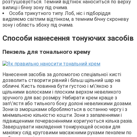
розтушовується. Темний відтінок наноситься по верху
вилиці і бічну зону під очима.
Особа трикутного типу. Лоб, ніс і підборіддя
виділяємо світлим відтінком, а темним бічну скроневу
зону і область збоку під очима.
Способи нанесення тонуючих засобів
Пензель для тонального крему
Нанесення засобів за допомогою спеціальної кисті
дозволить створити рівний і більш щільний шар на
обличчі. Кисть повинна бути густою і м\’якою з
щільними волосками і плоским верхом невеликого
зручного для вас розміру. Набирати крем краще з
зап\’ястя або тильного боку долоні невеликими дозами.
Зони із зморшками обробляються в останню чергу і з
мінімальною кількістю кошти. Зони з запаленнями і
підвищеними почервоніннями коригуються кілька разів.
Завершувати накладення тонирующей основи для
макіяжу слід круговими масажними рухами пензлем по