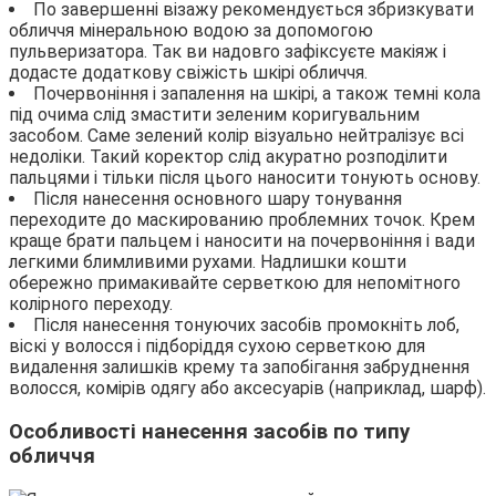
По завершенні візажу рекомендується збризкувати
обличчя мінеральною водою за допомогою
пульверизатора. Так ви надовго зафіксуєте макіяж і
додасте додаткову свіжість шкірі обличчя.
Почервоніння і запалення на шкірі, а також темні кола
під очима слід змастити зеленим коригувальним
засобом. Саме зелений колір візуально нейтралізує всі
недоліки. Такий коректор слід акуратно розподілити
пальцями і тільки після цього наносити тонують основу.
Після нанесення основного шару тонування
переходите до маскированию проблемних точок. Крем
краще брати пальцем і наносити на почервоніння і вади
легкими блимливими рухами. Надлишки кошти
обережно примакивайте серветкою для непомітного
колірного переходу.
Після нанесення тонуючих засобів промокніть лоб,
віскі у волосся і підборіддя сухою серветкою для
видалення залишків крему та запобігання забруднення
волосся, комірів одягу або аксесуарів (наприклад, шарф).
Особливості нанесення засобів по типу
обличчя