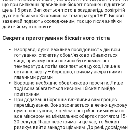
що при випіканні правильний бісквіт повинен піднятися
ще в 1.5 рази. Випікається тісто в заздалегідь розігрітій
духовці близько 35 хвилин на температурі 180°. Бісквіт
зазвичай подають охолодженим, так що після випічки
дайте йому охолонути.
Секрети приготування бісквітного тіста
Насправді дуже важлива послідовність дій всій
готування, спочатку обов\’язково збиваються
яйця, причому вони повинні бути кімнатної
температури, потім засипається цукор, і лише в
останню чергу – борошно, причому акуратними і
плавними рухами.
Борошно необхідно обов\’язково просіяти. Лише
тоді вона збагатиться киснем, і бісквіт вийде
повітряним.
При додаванні борошна важливий сам процес
перемішування. Вона засипається в яєчно-цукрову
суміш поступово, в цей час потрібно вимішувати
все міксером на мінімальних обертах протягом 15-
20 секунд. Якщо перетримати це час, то бісквіт
ризикує вийти занадто щільним. До речі, досвідчені