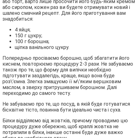
або торт, варто лише просочити його будь-яким кремом
або сиропом, кожен раз ви будете отримувати новий і
шалено смачний рецепт. Для його приготування вам
знадобиться:
4 яйця;
150 г цукру;
100 г борошна;
щіпка ванільного цукру.
Попередньо просіваємо борошно, щоб збагатити його
киснем, повторюємо процедуру 2-3 рази. Не забуваємо
також про те, що форму для випічки необхідно
підготувати заздалегідь, краще, якщо вона буде
роз\’ємна. Злегка змащуємо її м\’яким вершковим
маслом, а зверху притрушиваем борошном. Далі
переходимо до самого тесту.
Не забуваємо про те, що посуд, в якій буде готуватися
бісквітне тісто, повинна бути ідеально чиста і суха.
Білки відділяємо від жовтків, причому проводимо цю
процедуру дуже обережно, щоб краплі жовтка не
потрапили в білки, інакше останні буде дуже важко