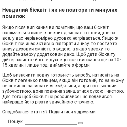
Невдалий бісквіт і як не повторити минулих
помилок
Якщо після випікання ви помітили, що ваш бісквіт
піднімається лише в певних ділянках, то, швидше за
все, у вас нерівномірно духовка нагрівається. Якщо ж
бісквіт починає активно підгоряти знизу, то поставте
внизу духовки ємність з водою, а якщо зверху, то
додайте зверху додатковий деко. Щоб дати бісквіту
дійти, залиште його в духовці після випікання ще на 10-
15 хвилин, і лише тоді виймайте з форми.
Щоб визначити повну готовність виробу, натисніть на
бісквіт легенько пальцем, якщо він готовий, то на ньому
не повинно залишатися вм\’ятини, а при протыкании
зубочисткою, вона повинна залишатися сухою і чистою.
Для того щоб бісквіт не розсипався і не подавився,
найкраще його різати звичайною струною.
Сподобалася стаття? Поділитися з друзями:
Пошук: