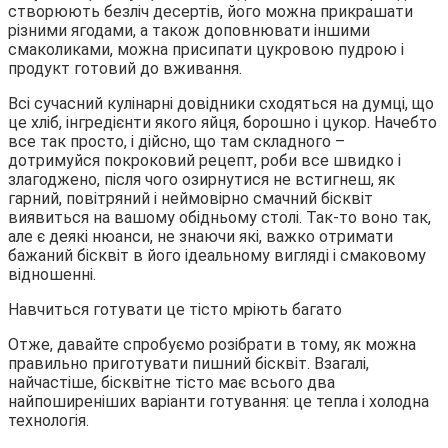
створюють безліч десертів, його можна прикрашати
різними ягодами, а також доповнювати іншими
смаколиками, можна присипати цукровою пудрою і
продукт готовий до вживання.
Всі сучасний кулінарні довідники сходяться на думці, що
це хліб, інгредієнти якого яйця, борошно і цукор. Начебто
все так просто, і дійсно, що там складного –
дотримуйся покроковий рецепт, роби все швидко і
злагоджено, після чого озирнутися не встигнеш, як
гарний, повітряний і неймовірно смачний бісквіт
виявиться на вашому обідньому столі. Так-то воно так,
але є деякі нюанси, не знаючи які, важко отримати
бажаний бісквіт в його ідеальному вигляді і смаковому
відношенні.
Навчиться готувати це тісто мріють багато
Отже, давайте спробуємо розібрати в тому, як можна
правильно приготувати пишний бісквіт. Взагалі,
найчастіше, бісквітне тісто має всього два
найпоширеніших варіанти готування: це тепла і холодна
технологія.