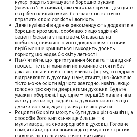
кухарі радять замішувати борошно руками
(близько 2-х хвилин), але скажемо прямо, для цього
потрібен певний навик, без якого тісто точно
втратить свою легкість і легкість.
Деякі кулінарні видання рекомендують додавати в
борошно крохмаль, особливо, якщо задіяний
рецепт бісквіта з підігрівом. Справа це на
любителя, звичайно з його додаванням готовий
виріб менше кришиться і виходить досить
пористу, що надає бісквіту легкості.
Пам\’ятайте, що приготування бісквіта – швидкий
процес, тісто ні хвилини не повинно стояти без
діла, як тільки ви його перелили в форму, то відразу
відправляйте в духовку. Пам\’ятайте, що бісквітне
тісто може осісти від чого завгодно, навіть, якщо
голосно грюкнути дверцятами духовки. Будьте
уважні і обережні. І ще одне – перші 25 хвилин ні в
якому разі не підглядайте в духовку, навіть якщо
дуже хочеться, адже ризикуєте зіпсувати.
Рецепти бісквіта можуть бути дуже різноманітні, а
способів його випікання ще більше – в
мультиварці, на сковороді або в духовці. Головне
пам\’ятайте, що ви повинні дотримувати строгий
порядок дії і тоді у вас точно все вийде.