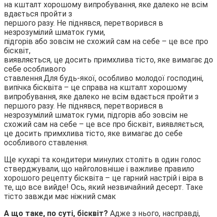
на кшталт хорошому випробування, яке далеко не всім
вдається пройти з
першого разу. Не піднявся, перетворився в
незрозумілий шматок гуми,
підгорів або зовсім не схожий сам на себе – це все про
бісквіт,
виявляється, це досить примхлива тісто, яке вимагає до
себе особливого
ставлення.
Для будь-якої, особливо молодої господині,
випічка бісквіта – це справа на кшталт хорошому
випробування, яке далеко не всім вдається пройти з
першого разу. Не піднявся, перетворився в
незрозумілий шматок гуми, підгорів або зовсім не
схожий сам на себе – це все про бісквіт, виявляється,
це досить примхлива тісто, яке вимагає до себе
особливого ставлення.
Ще кухарі та кондитери минулих століть в один голос
стверджували, що найголовніше і важливе правило
хорошого рецепту бісквіта – це гарний настрій і віра в
те, що все вийде! Ось, який незвичайний десерт. Таке
тісто завжди має ніжний смак
А що таке, по суті, бісквіт?
Адже з нього, насправді,