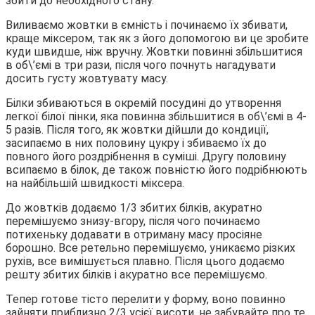
збити до необхідного стану.
Виливаємо жовтки в ємність і починаємо їх збивати,
краще міксером, так як з його допомогою ви це зробите
куди швидше, ніж вручну. Жовтки повинні збільшитися
в об\’ємі в три рази, після чого почнуть нагадувати
досить густу жовтувату масу.
Білки збиваються в окремій посудині до утворення
легкої білої пінки, яка повинна збільшитися в об\’ємі в 4-
5 разів. Після того, як жовтки дійшли до кондиції,
засипаємо в них половину цукру і збиваємо їх до
повного його роздрібнення в суміші. Другу половину
всипаємо в білок, де також повністю його подрібнюють
на найбільшій швидкості міксера.
До жовтків додаємо 1/3 збитих білків, акуратно
перемішуємо знизу-вгору, після чого починаємо
потихеньку додавати в отриману масу просіяне
борошно. Все ретельно перемішуємо, уникаємо різких
рухів, все вимішується плавно. Після цього додаємо
решту збитих білків і акуратно все перемішуємо.
Тепер готове тісто перелити у форму, воно повинно
зайняти приблизно 2/3 усієї висоти, не забувайте про те,