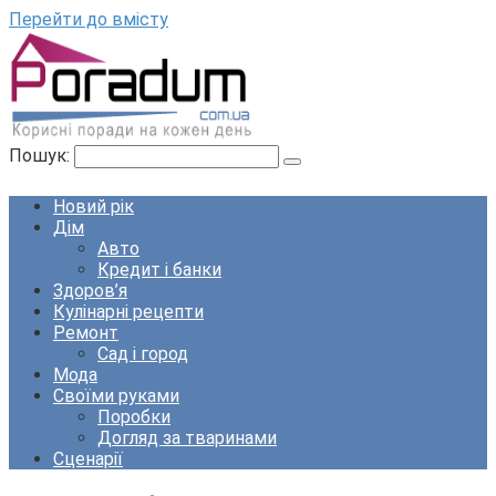
Перейти до вмісту
Пошук:
Новий рік
Дім
Авто
Кредит і банки
Здоров’я
Кулінарні рецепти
Ремонт
Сад і город
Мода
Своїми руками
Поробки
Догляд за тваринами
Сценарії