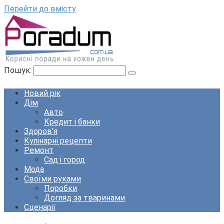
Перейти до вмісту
Пошук:
Новий рік
Дім
Авто
Кредит і банки
Здоров’я
Кулінарні рецепти
Ремонт
Сад і город
Мода
Своїми руками
Поробки
Догляд за тваринами
Сценарії