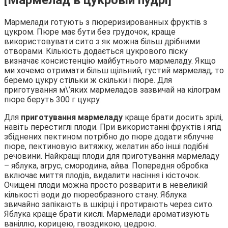
Мармелади готують з пюреризированных фруктів з
цукром. Пюре має бути без грудочок, краще
використовувати сито з як можна більш дрібними
отворами. Кількість додається цукрового піску
визначає консистенцію майбутнього мармеладу. Якщо
ми хочемо отримати більш щільний, густий мармелад, то
беремо цукру стільки ж скільки і пюре. Для
приготування м\’яких мармеладов зазвичай на кілограм
пюре беруть 300 г цукру.
Для
приготування мармеладу
краще брати досить зрілі,
навіть перестиглі плоди. При використанні фруктів і ягід
збіднених пектином потрібно до пюре додати яблучне
пюре, пектиновую витяжку, желатин або інші подібні
речовини. Найкращі плоди для приготування мармеладу
– яблука, агрус, смородина, айва. Попередня обробка
включає миття плодів, видалити насіння і кісточок.
Очищені плоди можна просто розварити в невеликій
кількості води до пюреобразного стану. Яблука
звичайно запікають в шкірці і протирають через сито.
Яблука краще брати кислі. Мармелади ароматизують
ваніллю, корицею, гвоздикою, цедрою.