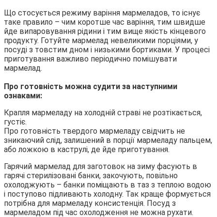
Що стосується режиму варіння мармеладов, то існує
таке правило – чим коротше час варіння, тим швидше
йде випаровування рідини і тим вище якість кінцевого
продукту. Готуйте мармелад невеликими порціями, у
посуді з товстим дном і низькими бортиками. У процесі
приготування важливо періодично помішувати
мармелад.
Про готовність можна судити за наступними
ознаками:
Крапля мармеладу на холодній страві не розтікається,
густіє.
Про готовність твердого мармеладу свідчить не
зникаючий слід, залишений в порції мармеладу пальцем,
або ложкою в каструлі, де йде приготування.
Гарячий мармелад для заготовок на зиму фасують в
гарячі стерилізовані банки, закочують, повільно
охолоджують – банки поміщають в таз з теплою водою
і поступово підливають холодну. Так краще формується
потрібна для мармеладу консистенція. Посуд з
мармеладом під час охолодження не можна рухати.