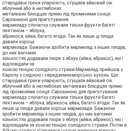
стародавні греки упарюють, сгущали айвовий сік
яблучний або в неглибоких
металевих блюдцях прямо під променями сонця.
Сировиною для приготування
мармеладу спочатку служили тільки фрукти багаті
пектином – яблука,
абрикоси, айва, багато ягоди. Так як лише ці плоди
давали хороші
мармелади. Бажаючи зробити мармелад з інших плодів,
до них вагомих
кількостях додавали пюре з яблук (айви, абрикос), які і
відповідали за
консистенцію солодкого страви.
Мармелад прийшов у
Європу з східною і середземноморської кухонь. Ще
стародавні греки упарюють, сгущали айвовий сік
яблучний або в неглибоких металевих блюдцях прямо
під променями сонця. Сировиною для приготування
мармеладу спочатку служили тільки фрукти багаті
пектином – яблука, абрикоси, айва, багато ягоди. Так як
лише ці плоди давали хороші мармелади. Бажаючи
зробити мармелад з інших плодів, до них вагомих
кількостях додавали пюре з яблук (айви, абрикос), які і
відповідали за консистенцію солодкого страви. Потім в
XIX-му столітті з\’явилися штучні желюючі агенти і