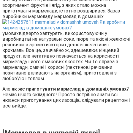
асортимент фруктів і ягід, з яких стало можна
приготувати мармелади, істотно розширився. Зараз
виробники мармеладу
мармелад в домашніх
умовах
відверто халтурять, використовуючи у
виробництві не натуральні соки, пюре та якісні желюючі
речовини, а ароматизатори і дешеві желатини і
крохмаль. Все це, звичайно ж, здешевлює кінцевий
продукт, але негативно позначається на корисності
мармеладу і його смакових якостях. Чи То справа з
мармелади, смачні і корисні (пектинові речовини
позитивно впливають на організм), приготовлені з
любов\’ю і теплом.
Але
як же приготувати мармелад в домашніх умовах
?
Немає нічого складного! Просто потрібно знати всі
нюанси приготування цих ласощів, слідувати рецептом і
все вийде.
[Мармелад в цукровій пудрі]