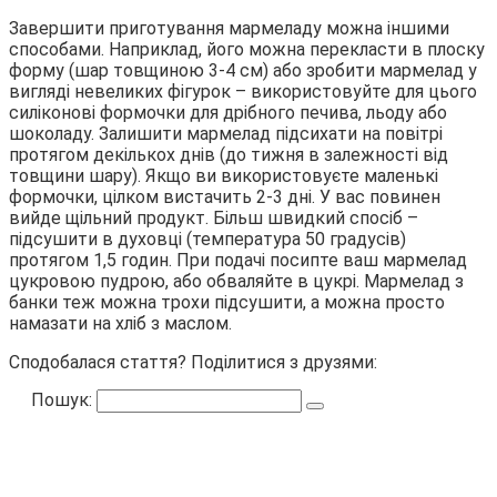
Завершити приготування мармеладу можна іншими
способами. Наприклад, його можна перекласти в плоску
форму (шар товщиною 3-4 см) або зробити мармелад у
вигляді невеликих фігурок – використовуйте для цього
силіконові формочки для дрібного печива, льоду або
шоколаду. Залишити мармелад підсихати на повітрі
протягом декількох днів (до тижня в залежності від
товщини шару). Якщо ви використовуєте маленькі
формочки, цілком вистачить 2-3 дні. У вас повинен
вийде щільний продукт. Більш швидкий спосіб –
підсушити в духовці (температура 50 градусів)
протягом 1,5 годин. При подачі посипте ваш мармелад
цукровою пудрою, або обваляйте в цукрі. Мармелад з
банки теж можна трохи підсушити, а можна просто
намазати на хліб з маслом.
Сподобалася стаття? Поділитися з друзями:
Пошук: