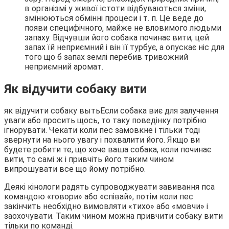
в організмі у живої істоти відбуваються зміни,
змінюються обмінні процеси і т. п. Це веде до
появи специфічного, майже не вловимого людьми
запаху. Відчувши його собака починає вити, цей
запах їй неприємний і він її турбує, а опускає ніс для
того що б запах землі перебив тривожний
неприємний аромат.
Як відучити собаку вити
як відучити собаку вытьЕсли собака виє для залучення
уваги або просить щось, то таку поведінку потрібно
ігнорувати. Чекати коли пес замовкне і тільки тоді
звернути на нього увагу і похвалити його. Якщо ви
будете робити те, що хоче ваша собака, коли починає
вити, то самі ж і привчіть його таким чином
випрошувати все що йому потрібно.
Деякі кінологи радять супроводжувати завивання пса
командою «говори» або «співай», потім коли пес
закінчить необхідно вимовляти «тихо» або «мовчи» і
заохочувати. Таким чином можна привчити собаку вити
тільки по команді.