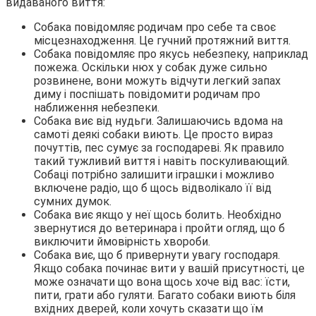
видаваного виття:
Собака повідомляє родичам про себе та своє
місцезнаходження. Це гучний протяжний виття.
Собака повідомляє про якусь небезпеку, наприклад
пожежа. Оскільки нюх у собак дуже сильно
розвинене, вони можуть відчути легкий запах
диму і поспішать повідомити родичам про
наближення небезпеки.
Собака виє від нудьги. Залишаючись вдома на
самоті деякі собаки виють. Це просто вираз
почуттів, пес сумує за господареві. Як правило
такий тужливий виття і навіть поскуливающий.
Собаці потрібно залишити іграшки і можливо
включене радіо, що б щось відволікало її від
сумних думок.
Собака виє якщо у неї щось болить. Необхідно
звернутися до ветеринара і пройти огляд, що б
виключити ймовірність хвороби.
Собака виє, що б привернути увагу господаря.
Якщо собака починає вити у вашій присутності, це
може означати що вона щось хоче від вас: їсти,
пити, грати або гуляти. Багато собаки виють біля
вхідних дверей, коли хочуть сказати що їм