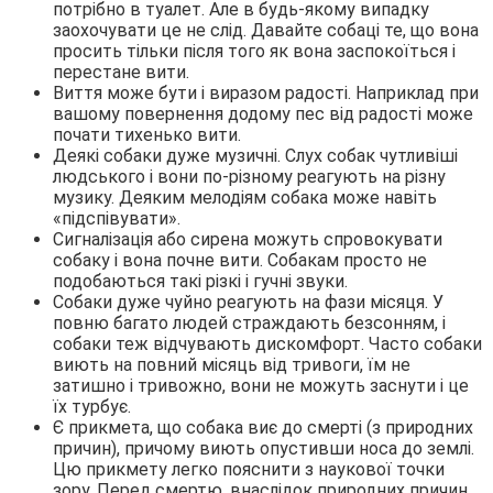
потрібно в туалет. Але в будь-якому випадку
заохочувати це не слід. Давайте собаці те, що вона
просить тільки після того як вона заспокоїться і
перестане вити.
Виття може бути і виразом радості. Наприклад при
вашому повернення додому пес від радості може
почати тихенько вити.
Деякі собаки дуже музичні. Слух собак чутливіші
людського і вони по-різному реагують на різну
музику. Деяким мелодіям собака може навіть
«підспівувати».
Сигналізація або сирена можуть спровокувати
собаку і вона почне вити. Собакам просто не
подобаються такі різкі і гучні звуки.
Собаки дуже чуйно реагують на фази місяця. У
повню багато людей страждають безсонням, і
собаки теж відчувають дискомфорт. Часто собаки
виють на повний місяць від тривоги, їм не
затишно і тривожно, вони не можуть заснути і це
їх турбує.
Є прикмета, що собака виє до смерті (з природних
причин), причому виють опустивши носа до землі.
Цю прикмету легко пояснити з наукової точки
зору. Перед смертю, внаслідок природних причин,