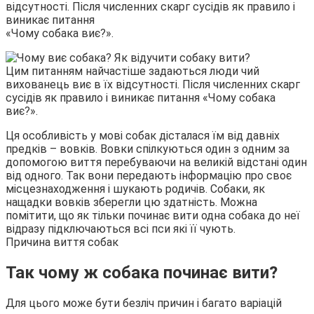
відсутності. Після численних скарг сусідів як правило і
виникає питання
«Чому собака виє?».
Цим питанням найчастіше задаються люди чий
вихованець виє в їх відсутності. Після численних скарг
сусідів як правило і виникає питання «Чому собака
виє?».
Ця особливість у мові собак дісталася їм від давніх
предків – вовків. Вовки спілкуються один з одним за
допомогою виття перебуваючи на великій відстані один
від одного. Так вони передають інформацію про своє
місцезнаходження і шукають родичів. Собаки, як
нащадки вовків зберегли цю здатність. Можна
помітити, що як тільки починає вити одна собака до неї
відразу підключаються всі пси які її чують.
Причина виття собак
Так чому ж собака починає вити?
Для цього може бути безліч причин і багато варіацій