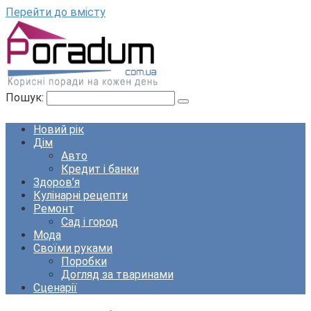
Перейти до вмісту
Пошук:
Новий рік
Дім
Авто
Кредит і банки
Здоров’я
Кулінарні рецепти
Ремонт
Сад і город
Мода
Своїми руками
Поробки
Догляд за тваринами
Сценарії