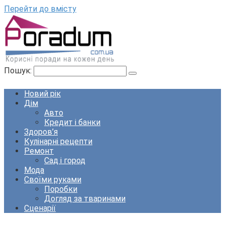
Перейти до вмісту
Пошук:
Новий рік
Дім
Авто
Кредит і банки
Здоров’я
Кулінарні рецепти
Ремонт
Сад і город
Мода
Своїми руками
Поробки
Догляд за тваринами
Сценарії