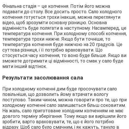
Фінальна стадія – це копчення. Потім його можна
подавати до столу. Все досить просто. Сало холодного
копчення готується трохи інакше, можна переглянути
відео, щоб зрозуміти основну різницю. Основна
відмінність буде полягати в наступному. Насамперед, це
температура копчення. При холодному способі копчення,
температура трохи нижче. Якщо бути точніше, то
температура копчення буде нижчою на 20 градусів. Це
суттєва різниця, і її потрібно враховувати. Що
стосується часу копчення, то воно буде більше. Якщо ви
зможете дотримати ці відмінності, то смак у сало буде
мати інший відтінок.
Результати засолювання сала
При холодному копченні дим буде просочувати сало
повільніше, що дозволить йому втрачати вологу
поступово. Таким чином, можна говорити про те, що при
холодному копченні сало залишається більш соковитим.
На жаль, сало приготоване холодним копченням не має
довгого терміну зберігання. Тому якщо ви вирішили його
зробити, варто враховувати, те, що є його потрібно
відразу. Щоб сало було смачним, і як кажуть, тануло в