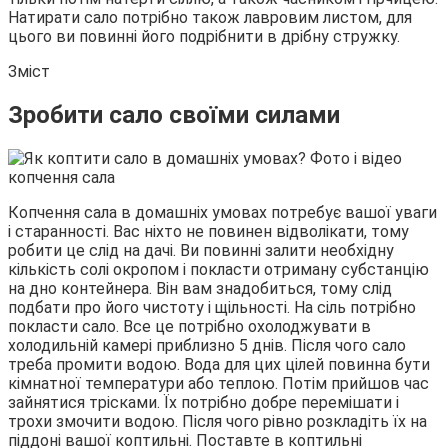
Натирати сало потрібно також лавровим листом, для
цього ви повинні його подрібнити в дрібну стружку.
Зміст
Зробити сало своїми силами
Копчення сала в домашніх умовах потребує вашої уваги
і старанності. Вас ніхто не повинен відволікати, тому
робити це слід на дачі. Ви повинні залити необхідну
кількість солі окропом і покласти отриману субстанцію
на дно контейнера. Він вам знадобиться, тому слід
подбати про його чистоту і щільності. На сіль потрібно
покласти сало. Все це потрібно охолоджувати в
холодильній камері приблизно 5 днів. Після чого сало
треба промити водою. Вода для цих цілей повинна бути
кімнатної температури або теплою. Потім прийшов час
зайнятися трісками. Їх потрібно добре перемішати і
трохи змочити водою. Після чого рівно розкладіть їх на
піддоні вашої коптильні. Поставте в коптильні