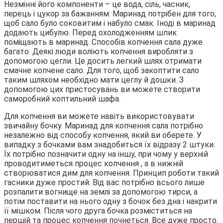
Незмінні його компоненти – це вода, сіль, часник,
перець і цукор за бажанням. Маринад потрібен для того,
щоб сало було соковитим і набуло смак. Іноді в маринад
додають цибулю. Перед охолодженням шпик
поміщають в маринад. Способів копчення сала дуже
багато. Деякі люди воліють копчення виробляти з
допомогою цегли. Це досить легкий шлях отримати
смачне копчене сало. Для того, щоб закоптити сало
таким шляхом необхідно мати цеглу й дошки. З
допомогою цих пристосувань ви можете створити
саморобний коптильний шафа.
Для копчення ви можете навіть використовувати
звичайну бочку. Маринад для копчення сала потрібно
незалежно від способу копчення, який ви оберете. У
випадку з бочками вам знадобиться їх відразу 2 штуки.
Їх потрібно позначити одну на іншу, при чому у верхній
проводитиметься процес копчення , а в нижній
створюватися дим для копчення. Принцип роботи такий
гасники дуже простий. Від вас потрібно всього лише
розпалити вогнище на землі за допомогою тирси, а
потім поставити на нього одну з бочок без дна і накрити
її мішком. Після чого друга бочка розміститься на
першій та процес копчення почнеться. Все дуже просто.