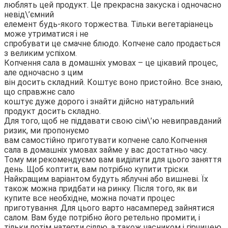
люблять цей продукт. Це прекрасна закуска і одночасно
невід\’ємний
елемент будь-якого торжества. Тільки вегетаріанець
може утриматися і не
спробувати це смачне блюдо. Копчене сало продається
з великим успіхом.
Копчення сала в домашніх умовах – це цікавий процес,
але одночасно з цим
він досить складний. Коштує воно пристойно. Все знаю,
що справжнє сало
коштує дуже дорого і знайти дійсно натуральний
продукт досить складно.
Для того, щоб не піддавати свою сім\’ю невиправданий
ризик, ми пропонуємо
вам самостійно приготувати копчене сало.
Копчення
сала в домашніх умовах займе у вас достатньо часу.
Тому ми рекомендуємо вам виділити для цього заняття
день. Щоб коптити, вам потрібно купити тріски.
Найкращим варіантом будуть яблучні або вишневі. Їх
також можна придбати на ринку. Після того, як ви
купите все необхідне, можна почати процес
приготування. Для цього варто насамперед зайнятися
салом. Вам буде потрібно його ретельно промити, і
тільки потім натерти сіллю, а також часником і гірчицею.