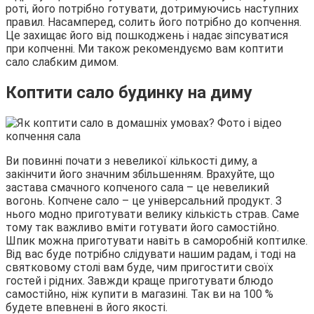
роті, його потрібно готувати, дотримуючись наступних
правил. Насамперед, солить його потрібно до копчення.
Це захищає його від пошкоджень і надає зіпсуватися
при копченні. Ми також рекомендуємо вам коптити
сало слабким димом.
Коптити сало будинку на диму
Ви повинні почати з невеликої кількості диму, а
закінчити його значним збільшенням. Врахуйте, що
застава смачного копченого сала – це невеликий
вогонь. Копчене сало – це універсальний продукт. З
нього модно приготувати велику кількість страв. Саме
тому так важливо вміти готувати його самостійно.
Шпик можна приготувати навіть в саморобній коптилке.
Від вас буде потрібно слідувати нашим радам, і тоді на
святковому столі вам буде, чим пригостити своїх
гостей і рідних. Завжди краще приготувати блюдо
самостійно, ніж купити в магазині. Так ви на 100 %
будете впевнені в його якості.