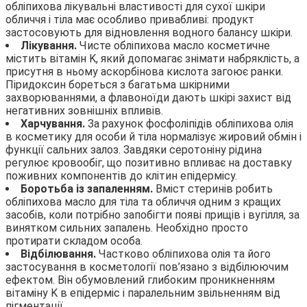
обліпихова лікувальні властивості для сухої шкіри
обличчя і тіла має особливо привабливі: продукт
застосовують для відновлення водного балансу шкіри.
Лікування.
Чисте обліпихова масло косметичне
містить вітамін K, який допомагає знімати набряклість, а
присутня в ньому аскорбінова кислота загоює ранки.
Піридоксин бореться з багатьма шкірними
захворюваннями, а флавоноїди дають шкірі захист від
негативних зовнішніх впливів.
Харчування.
За рахунок фосфоліпідів обліпихова олія
в косметику для особи й тіла нормалізує жировий обмін і
функції сальних залоз. Завдяки серотоніну рідина
регулює кровообіг, що позитивно впливає на доставку
поживних компонентів до клітин епідермісу.
Боротьба із запаленням.
Вміст стеринів робить
обліпихова масло для тіла та обличчя одним з кращих
засобів, коли потрібно запобігти появі прищів і вугілля, за
винятком сильних запалень. Необхідно просто
протирати складом особа.
Відбілювання.
Частково обліпихова олія та його
застосування в косметології пов’язано з відбілюючим
ефектом. Він обумовлений глибоким проникненням
вітаміну K в епідерміс і паралельним звільненням від
пігментації.