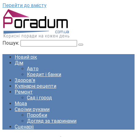
Перейти до вмісту
Пошук:
Новий рік
Дім
Авто
Кредит і банки
Здоров’я
Кулінарні рецепти
Ремонт
Сад і город
Мода
Своїми руками
Поробки
Догляд за тваринами
Сценарії