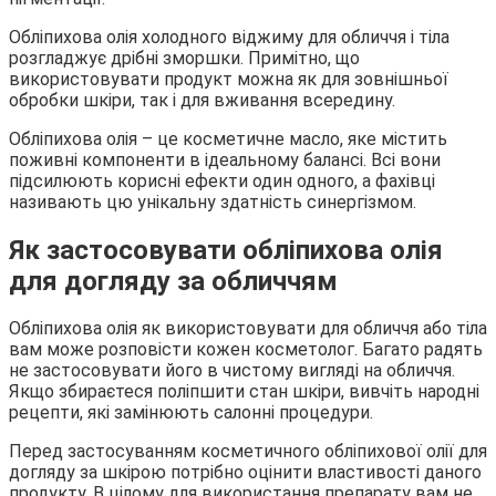
Обліпихова олія холодного віджиму для обличчя і тіла
розгладжує дрібні зморшки. Примітно, що
використовувати продукт можна як для зовнішньої
обробки шкіри, так і для вживання всередину.
Обліпихова олія – це косметичне масло, яке містить
поживні компоненти в ідеальному балансі. Всі вони
підсилюють корисні ефекти один одного, а фахівці
називають цю унікальну здатність синергізмом.
Як застосовувати обліпихова олія
для догляду за обличчям
Обліпихова олія як використовувати для обличчя або тіла
вам може розповісти кожен косметолог. Багато радять
не застосовувати його в чистому вигляді на обличчя.
Якщо збираєтеся поліпшити стан шкіри, вивчіть народні
рецепти, які замінюють салонні процедури.
Перед застосуванням косметичного обліпихової олії для
догляду за шкірою потрібно оцінити властивості даного
продукту. В цілому для використання препарату вам не