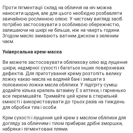
Проти пігментації склад на обличчя на ніч можна
наносити щодня, але для цього необхідно розбавляти
звичайною рослинною олією. У чистому вигляді засіб
потрібно застосовувати з особливою обережністю,
залишаючи на шкірі не більше, ніж на чверть години.
Згодом масло змивають ватним диском з зеленим
чаєм.
Універсальна крем-маска
Ви можете застосовувати обліпихову олію від лущення
шкіри, надмірної сухості і багатьох інших поверхневих
дефектів. Для приготування крему розтопіть велику
ложку какао-масла на водяній бані і змішати з
половиною ложки масла обліпихи. У підігріту суміш
додайте кілька крапель вітаміну E з аптеки, і гарненько
все перемішайте. Тримайте цей крем в стерильній
ємності і використовувати до трьох разів на тиждень
для обробки тіла і особи.
Крім сухості і лущення цей крем з маслом обліпихи для
догляду за обличчям і тілом прибирає дрібні зморшки,
набряки і пігментовані плями.