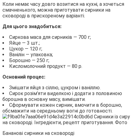
Коли немає часу довго возитися на кухні, а хочеться
смачненького, можна приготувати сирники на
сковороді в прискореному варіанті.
Для цього знадобиться:
Сиркова маса для сирників — 700 г;
Яйце — 3 шт.;
Цукор — 120 г;
Ванілін — упаковка;
Борошно — 250 г;
Кисломолочний продукт — 80 р.
Основний процес:
Змішати яйця з сіллю, цукром і ваніллю.
Сирок розім’яти виделкою і додати з половиною
борошна в основну масу, вимішати.
Сформувати кожен сирник, вмочити в борошно,
обсмажити на середньому вогні до готовності.
Бананові сирники на сковороді