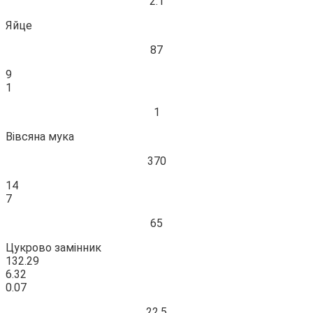
2.1
Яйце
87
9
1
1
Вівсяна мука
370
14
7
65
Цукрово замінник
132.29
6.32
0.07
22.5