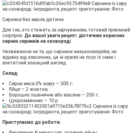
Сирники без масла дієтичні
Для тих, хто стежить за харчуванням, готовий приємний
сюрприз.
До вашої уваги рецеп
т
дієтичних корисних
сирних сирників на сковороді
.
Незважаючи на те, що сирники низькокалорійні, на
відміну від класичних, це ні краплі не псує їх смак і
апетитний зовнішній вигляд.
Склад:
Сирна маса 0% жиру — 500 г;
Яйця — 2 жовтки;
Борошно пшеничне або вівсяна — 200 г;
Цукрозамінник — 10 р.
Приступаємо до роботи:
Висипаємо В миску сир, додаємо яйце і