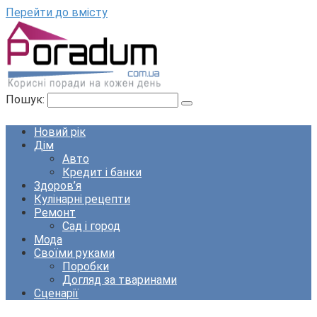
Перейти до вмісту
Пошук:
Новий рік
Дім
Авто
Кредит і банки
Здоров’я
Кулінарні рецепти
Ремонт
Сад і город
Мода
Своїми руками
Поробки
Догляд за тваринами
Сценарії