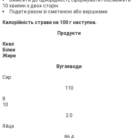
10 хвилин з двох сторін.
Подати разом зі сметаною або вершками.
Калорійність страви на 100 г наступна.
Продукти
Ккал
Білки
Жири
Вуглеводи
Сир
110
8
10
2.0
Яйце
86.4