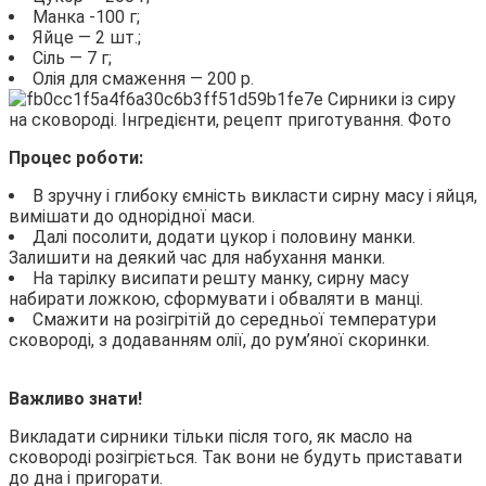
Манка -100 г;
Яйце — 2 шт.;
Сіль — 7 г;
Олія для смаження — 200 р.
Процес роботи:
В зручну і глибоку ємність викласти сирну масу і яйця,
вимішати до однорідної маси.
Далі посолити, додати цукор і половину манки.
Залишити на деякий час для набухання манки.
На тарілку висипати решту манку, сирну масу
набирати ложкою, сформувати і обваляти в манці.
Смажити на розігрітій до середньої температури
сковороді, з додаванням олії, до рум’яної скоринки.
Важливо знати!
Викладати сирники тільки після того, як масло на
сковороді розігріється. Так вони не будуть приставати
до дна і пригорати.