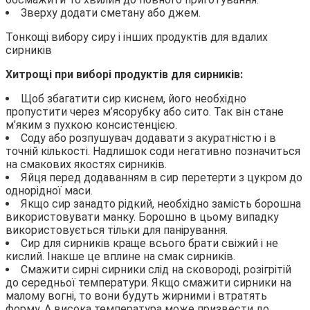
Зверху додати сметану або джем.
Тонкощі вибору сиру і інших продуктів для вдалих
сирників
Хитрощі при виборі продуктів для сирників:
Щоб збагатити сир киснем, його необхідно
пропустити через м’ясорубку або сито. Так він стане
м’яким з пухкою консистенцією.
Соду або розпушувач додавати з акуратністю і в
точній кількості. Надлишок соди негативно позначиться
на смакових якостях сирників.
Яйця перед додаванням в сир перетерти з цукром до
однорідної маси.
Якщо сир занадто рідкий, необхідно замість борошна
використовувати манку. Борошно в цьому випадку
використовується тільки для панірування.
Сир для сирників краще всього брати свіжий і не
кислий. Інакше це вплине на смак сирників.
Смажити сирні сирники слід на сковороді, розігрітій
до середньої температури. Якщо смажити сирники на
малому вогні, то вони будуть жирними і втратять
форму. А висока температура може призвести до