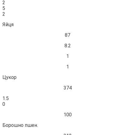
2
5
2
Яйця
87
8.2
1
1
Цукор
374
1.5
0
100
Борошно пшен.