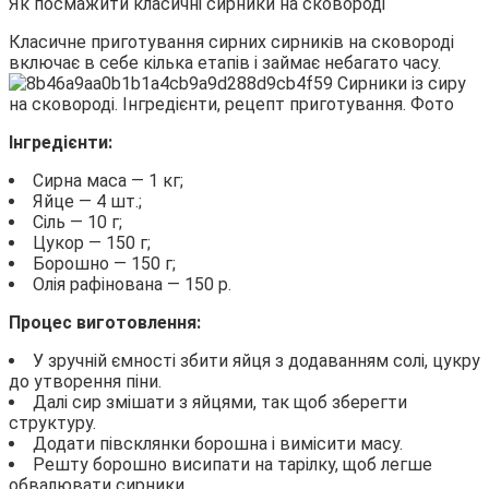
Як посмажити класичні сирники на сковороді
Класичне приготування сирних сирників на сковороді
включає в себе кілька етапів і займає небагато часу.
Інгредієнти:
Сирна маса — 1 кг;
Яйце — 4 шт.;
Сіль — 10 г;
Цукор — 150 г;
Борошно — 150 г;
Олія рафінована — 150 р.
Процес виготовлення:
У зручній ємності збити яйця з додаванням солі, цукру
до утворення піни.
Далі сир змішати з яйцями, так щоб зберегти
структуру.
Додати півсклянки борошна і вимісити масу.
Решту борошно висипати на тарілку, щоб легше
обвалювати сирники.