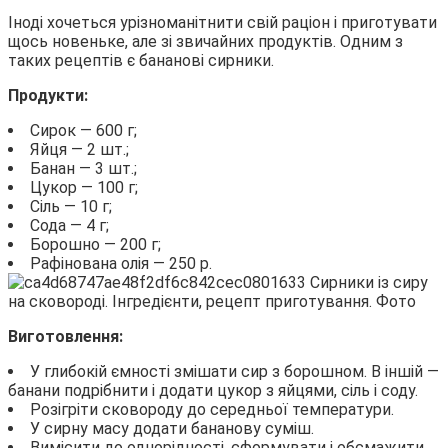
Іноді хочеться урізноманітнити свій раціон і приготувати
щось новеньке, але зі звичайних продуктів. Одним з
таких рецептів є бананові сирники.
Продукти:
Сирок — 600 г;
Яйця — 2 шт.;
Банан — 3 шт.;
Цукор — 100 г;
Сіль — 10 г;
Сода — 4 г;
Борошно — 200 г;
Рафінована олія — 250 р.
Виготовлення:
У глибокій ємності змішати сир з борошном. В іншій —
банани подрібнити і додати цукор з яйцями, сіль і соду.
Розігріти сковороду до середньої температури.
У сирну масу додати бананову суміш.
Вимісити до однорідності, сформувати і обсмажити