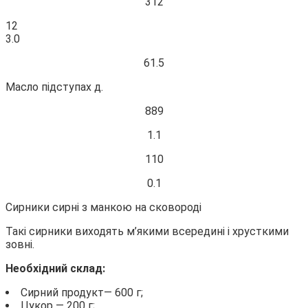
312
12
3.0
61.5
Масло підступах д.
889
1.1
110
0.1
Сирники сирні з манкою на сковороді
Такі сирники виходять м’якими всередині і хрусткими
зовні.
Необхідний склад:
Сирний продукт— 600 г;
Цукор — 200 г;