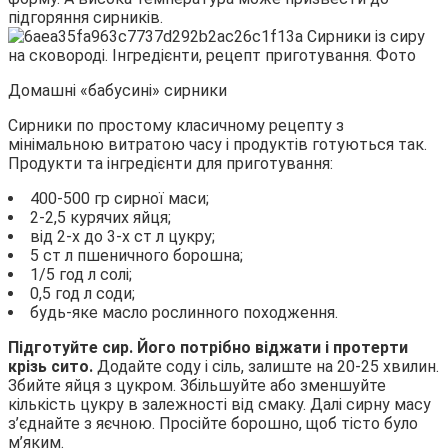
підгоряння сирників.
Домашні «бабусині» сирники
Сирники по простому класичному рецепту з
мінімальною витратою часу і продуктів готуються так.
Продукти та інгредієнти для приготування:
400-500 гр сирної маси;
2-2,5 курячих яйця;
від 2-х до 3-х ст л цукру;
5 ст л пшеничного борошна;
1/5 год л солі;
0,5 год л соди;
будь-яке масло рослинного походження.
Підготуйте сир. Його потрібно віджати і протерти
крізь сито.
Додайте соду і сіль, залиште на 20-25 хвилин.
Збийте яйця з цукром. Збільшуйте або зменшуйте
кількість цукру в залежності від смаку. Далі сирну масу
з’єднайте з яєчною. Просійте борошно, щоб тісто було
м’яким.