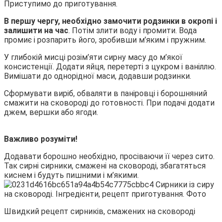
Приступимо до приготування.
В першу чергу, необхідно замочити родзинки в окропі і
залишити на час
. Потім злити воду і промити. Вода
промиє і розпарить його, зробивши м’яким і пружним.
У глибокій мисці розім’яти сирну масу до м’якої
консистенції. Додати яйця, перетерті з цукром і ваніллю.
Вимішати до однорідної маси, додавши родзинки.
Сформувати виріб, обваляти в паніровці і борошняний
смажити на сковороді до готовності. При подачі додати
джем, вершки або ягоди.
Важливо розуміти!
Додавати борошно необхідно, просіваючи її через сито.
Так сирні сирники, смажені на сковороді, збагатяться
киснем і будуть пишними і м’якими.
Швидкий рецепт сирників, смажених на сковороді