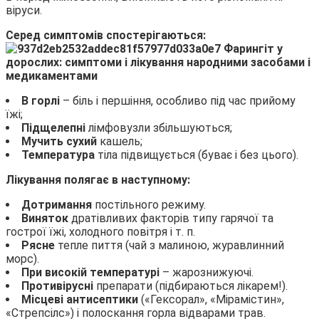
віруси.
Серед симптомів спостерігаються:
В горлі
– біль і першіння, особливо під час прийому
їжі;
Підщелепні
лімфовузли збільшуються;
Мучить сухий
кашель;
Температура
тіла підвищується (буває і без цього).
Лікування полягає в наступному:
Дотримання
постільного режиму.
Виняток
дратівливих факторів типу гарячої та
гострої їжі, холодного повітря і т. п.
Рясне
тепле пиття (чай з малиною, журавлинний
морс).
При високій температурі
– жарознижуючі.
Противірусні
препарати (підбираються лікарем!).
Місцеві антисептики
(«Гексорал», «Мірамістин»,
«Стрепсілс») і полоскання горла відварами трав.