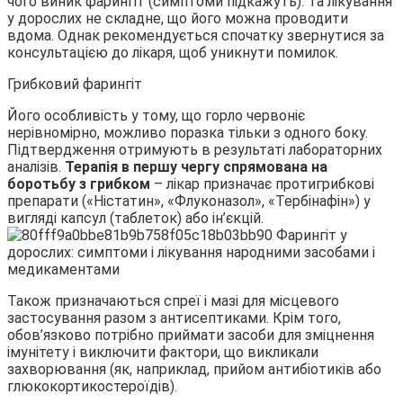
чого виник фарингіт (симптоми підкажуть). Та лікування
у дорослих не складне, що його можна проводити
вдома. Однак рекомендується спочатку звернутися за
консультацією до лікаря, щоб уникнути помилок.
Грибковий фарингіт
Його особливість у тому, що горло червоніє
нерівномірно, можливо поразка тільки з одного боку.
Підтвердження отримують в результаті лабораторних
аналізів.
Терапія в першу чергу спрямована на
боротьбу з грибком
– лікар призначає протигрибкові
препарати («Ністатин», «Флуконазол», «Тербінафін») у
вигляді капсул (таблеток) або ін’єкцій.
Також призначаються спреї і мазі для місцевого
застосування разом з антисептиками. Крім того,
обов’язково потрібно приймати засоби для зміцнення
імунітету і виключити фактори, що викликали
захворювання (як, наприклад, прийом антибіотиків або
глюкокортикостероїдів).