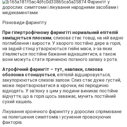
Різновиди фарингіту.
При гіпертрофічному фарингіті нормальний епітелій
заміщується плоским
, слизова стає товщі, на ній видно
поглиблення і вирости. У хворого постійно дере в горлі,
на задній стінці утворюються гнійні маси, з-за яких
з’являється постійне бажання відкашлятися, а також
вони можуть стати причиною поганого запаху з рота.
Атрофічний
фарингіт – тут, навпаки, слизова
оболонка стоншується
, епітелій відшаровується,
закупорюються слизові залози. Слиз стає дуже густий,
може перетворюватися в кірочки, які періодично
відходять. У зв’язку з цим у людини виникає постійне
відчуття, що в горлі щось заважає, мучить постійний
сухий кашель.
Лікування хронічного фарингіту у дорослих спрямоване
на полегшення симптомів і усунення провокуючих
факторів.