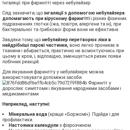
Інгаляції при фарингіті через небулайзер
Слід зазначити, що
інгаляції з допомогою небулайзера
допомагають при вірусному фарингіті
і різних фізичних
подразненнях глотки (їжа, повітря, алергени та ін), при
бактеріальної та грибкової формі вони не ефективні.
Завдяки тому, що
небулайзер перетворює ліки в
найдрібніші парові частинки,
воно легко проникає в
тканини і вбирається, практично не всмоктуючись при
цьому в кров, і, відповідно, зменшується ризик появи
побічних реакцій.
Для лікування фарингіту у небулайзере можна
використовувати допоміжні засоби.
Наприклад, наступні:
Мінеральна вода
(краще «Боржомі»). Підійде і для
профілактики.
Настоянка
календули
з фізрозчином.