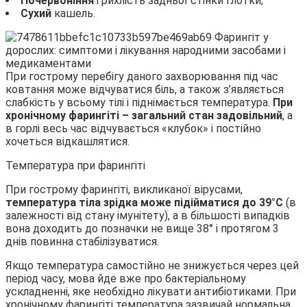
Почервоніння
і рихлість задньої стінки глотки;
Сухий
кашель.
При гострому перебігу даного захворювання під час
ковтання може відчуватися біль, а також з’являється
слабкість у всьому тілі і піднімається температура.
При
хронічному фарингіті – загальний стан задовільний
, а
в горлі весь час відчувається «клубок» і постійно
хочеться відкашлятися.
Температура при фарингіті
При гострому фарингіті, викликаної вірусами,
температура тіла зрідка може підійматися до 39°С
(в
залежності від стану імунітету), а в більшості випадків
вона доходить до позначки не вище 38° і протягом 3
днів повинна стабілізуватися.
Якщо температура самостійно не знижується через цей
період часу, мова йде вже про бактеріальному
ускладненні, яке необхідно лікувати антибіотиками. При
хронічному фарингіті температура зазвичай нормальна,