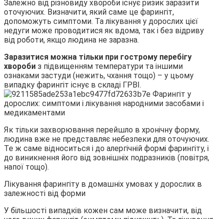
Залежно від різновиду хвороби існує ризик заразити
оточуючих. Визначити, який саме це фарингіт,
допоможуть симптоми. Та лікування у дорослих цієї
недуги може проводитися як вдома, так і без відриву
від роботи, якщо людина не заразна.
Заразитися можна тільки при гострому перебігу
хвороби
з підвищенням температури та іншими
ознаками застуди (нежить, чхання тощо) – у цьому
випадку фарингіт існує в складі ГРВІ.
Як тільки захворювання перейшло в хронічну форму,
людина вже не представляє небезпеки для оточуючих.
Те ж саме відноситься і до алергічній формі фарингіту, і
до виникнення його від зовнішніх подразників (повітря,
напої тощо).
Лікування фарингіту в домашніх умовах у дорослих в
залежності від форми
У більшості випадків кожен сам може визначити, від