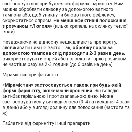
застосовується при будь-яких формах фарингіту. Ним
можна обробляти слизову за допомогою ватного
тампона або, щоб уникнути блювотного рефлексу,
скористатися спреєм.
Не менш ефективні полоскання
з розчином «Люголя»
(кілька крапель на склянку теплої
води).
Незважаючи на відносну нешкідливість препарату,
зловживати ним не варто. Так,
обробку горла за
допомогою тампона слід проводити 2-3 рази в день
,
використовувати спрей або полоскати горло розчином
не частіше разу на 2-3 години (до 6 разів на день).
Мірамістин при фарингіті
«Мірамістин» застосовується також при будь-якій
формі фарингіту, включаючи хронічний
. Він володіє
антибактеріальною і протизапальною дією. Може
застосовуватися у вигляді спрею (3-4 натискання 4 рази
в день) або у вигляді розчину для полоскання (частота та
ж).
Таблетки від фарингіту і інші препарати