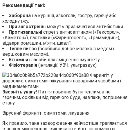
Рекомендації такі:
Заборона
на куріння, алкоголь, гостру, гарячу або
холодну їжу.
При загостренні
можуть призначатися антибіотики.
Протизапальні
спреї з антисептиком («Гексорал»,
«Каметон»), пастилки («Фарингосепт», «Граммидин»),
відвари ромашки, м’яти, шавлії.
Тепле питво
(особливо добре молоко з медом і
вершковим маслом).
Вітаміни
і засоби для зміцнення імунітету.
Фізіотерапія
(інгаляції, УВЧ, ультразвук).
Зверніть увагу!
Пиття повинне бути теплим, а не
гарячим, оскільки від гарячого буде, навпаки, погіршення
стану.
Вірусний фарингіт: симптоми, лікування
Як правило, таке захворювання найчастіше трапляється
в період міжсезоння, викликають його різноманітні