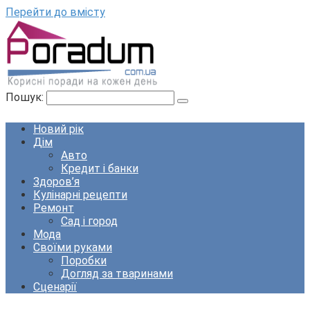
Перейти до вмісту
Пошук:
Новий рік
Дім
Авто
Кредит і банки
Здоров’я
Кулінарні рецепти
Ремонт
Сад і город
Мода
Своїми руками
Поробки
Догляд за тваринами
Сценарії