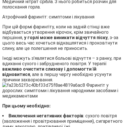
Медичний нітрат срібла. З нього робиться розчин для
полоскання горла.
Атрофічний фарингіт: симптоми і лікування
При цій формі фарингіту, коли на задній стінці вже
відбувається утворення кірочок, крім звичайного
першіння,
у горлі може виникати відчуття піску
, з-за
цього весь час хочеться відкашлятися і проковтнути
слину, але це полегшення не приносить.
Іноді можуть з’являтися больові відчуття – з ранку, при
вдиханні сухого і забрудненого повітря. У терапії
важливо очистити слизову і допомогти їй
відновитися
, але в першу чергу необхідно усунути
причини захворювання.
При цьому необхідно:
Виключення негативних факторів
: сухого повітря
(зволоження і провітрювання приміщення), сигаретного
диму, алкоголю, дратівливої їжі.