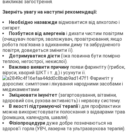
викликає загострення.
Зверніть увагу на наступні рекомендації:
Необхідно назавжди
відмовитися від алкоголю і
сигарет.
Позбутися від алергенів
і дихати чистим повітрям
(очищувач повітря, зволожувач, провітрювання; якщо
робота пов’язана з вдиханням диму та забрудненого
повітря, доведеться змінити її).
Дотримуватися дієти
(їжа повинна бути помірно
теплою, негострої, некислої).
Важливо виявити причину
появи фарингіту (грибок,
віруси, хворий ШКТ і т. д.) і усунути її.
Зміцнювати імунітет
(загартовування, вітаміни,
здоровий сон, рухова активність) і нервову систему.
В якості підтримуючої терапії
і для профілактики
можна використовувати полоскання з відварами трав
(ромашка, календула, шавлія).
Фізіопроцедури
дуже добре позначаються на
здоров’ї горла (УВЧ, лазерна та ультразвукова терапія).