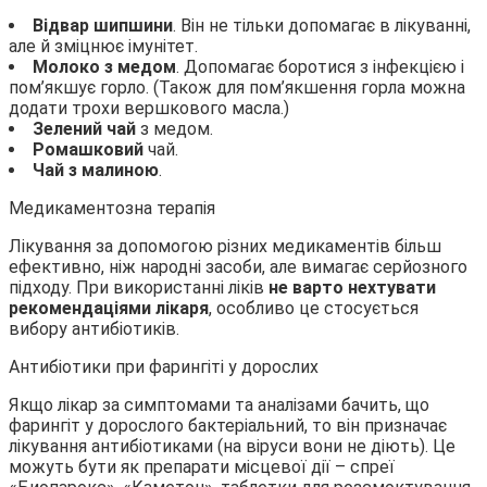
Відвар шипшини
. Він не тільки допомагає в лікуванні,
але й зміцнює імунітет.
Молоко з медом
. Допомагає боротися з інфекцією і
пом’якшує горло. (Також для пом’якшення горла можна
додати трохи вершкового масла.)
Зелений чай
з медом.
Ромашковий
чай.
Чай з малиною
.
Медикаментозна терапія
Лікування за допомогою різних медикаментів більш
ефективно, ніж народні засоби, але вимагає серйозного
підходу. При використанні ліків
не варто нехтувати
рекомендаціями лікаря
, особливо це стосується
вибору антибіотиків.
Антибіотики при фарингіті у дорослих
Якщо лікар за симптомами та аналізами бачить, що
фарингіт у дорослого бактеріальний, то він призначає
лікування антибіотиками (на віруси вони не діють). Це
можуть бути як препарати місцевої дії – спреї