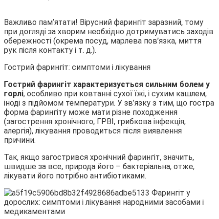
Важливо пам’ятати! Вірусний фарингіт заразний, тому
при догляді за хворим необхідно дотримуватись заходів
обережності (окрема посуд, марлева пов’язка, миття
рук після контакту і т. д.).
Гострий фарингіт: симптоми і лікування
Гострий фарингіт характеризується сильним болем у
горлі
, особливо при ковтанні сухої їжі, і сухим кашлем,
іноді з підйомом температури. У зв’язку з тим, що гостра
форма фарингіту може мати різне походження
(загострення хронічного, ГРВІ, грибкова інфекція,
алергія), лікування проводиться після виявлення
причини.
Так, якщо загострився хронічний фарингіт, значить,
швидше за все, природа його – бактеріальна, отже,
лікувати його потрібно антибіотиками.