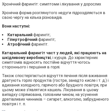
Хронічний фарингіт: симптоми і лікування у дорослих
Хронічна форма розглянутого недуги підрозділяється в
свою чергу на кілька різновидів.
Вони наступні:
Катаральний
фарингіт;
Гіпертрофічний
фарингіт;
Атрофічний
фарингіт.
Катаральний
фарингіт
част у людей, які працюють на
шкідливому виробництві
, і курців. До характерних
симптомів відносять постійне відчуття чогось
стороннього і першіння в горлі.
Також спостерігається відчуття печіння після вживання
дратують горло продуктів (гостре, занадто кисле і т. д.) і
вдихання холодного, гарячого або брудного повітря, при
цьому може з’являтися кашель. Лікування в цьому
випадку спрямована, головним чином, на усунення
дратівливих чинників – сигарет, алкоголю, забрудненого
повітря і т. п.