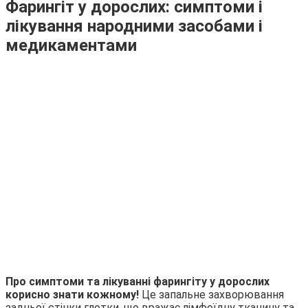
Фарингіт у дорослих: симптоми і
лікування народними засобами і
медикаментами
Про симптоми та лікуванні фарингіту у дорослих
корисно знати кожному!
Це запальне захворювання
задньої стінки глотки, що вражає лімфоїдну тканину та