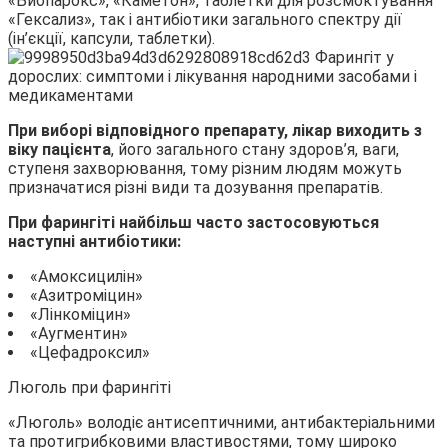
«Биопарокс», «Каметон», таблетки для розсмоктування
«Гексализ», так і антибіотики загального спектру дії
(ін’єкції, капсули, таблетки).
При виборі відповідного препарату, лікар виходить з
віку пацієнта
, його загального стану здоров’я, ваги,
ступеня захворювання, тому різним людям можуть
призначатися різні види та дозування препаратів.
При фарингіті найбільш часто застосовуються
наступні антибіотики:
«Амоксицилін»
«Азитроміцин»
«Лінкоміцин»
«Аугментин»
«Цефадроксил»
Люголь при фарингіті
«Люголь» володіє антисептичними, антибактеріальними
та протигрибковими властивостями, тому широко