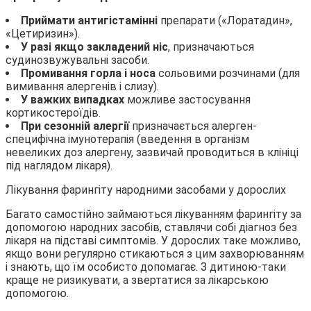
Приймати антигістамінні
препарати («Лоратадин»,
«Цетиризин»).
У разі якщо закладений ніс
, призначаються
судинозвужувальні засоби.
Промивання горла і носа
сольовими розчинами (для
вимивання алергенів і слизу).
У важких випадках
можливе застосування
кортикостероїдів.
При сезонній алергії
призначається алерген-
специфічна імунотерапія (введення в організм
невеликих доз алергену, зазвичай проводиться в клініці
під наглядом лікаря).
Лікування фарингіту народними засобами у дорослих
Багато самостійно займаються лікуванням фарингіту за
допомогою народних засобів, ставлячи собі діагноз без
лікаря на підставі симптомів. У дорослих таке можливо,
якщо вони регулярно стикаються з цим захворюванням
і знають, що їм особисто допомагає. З дитиною-таки
краще не ризикувати, а звертатися за лікарською
допомогою.