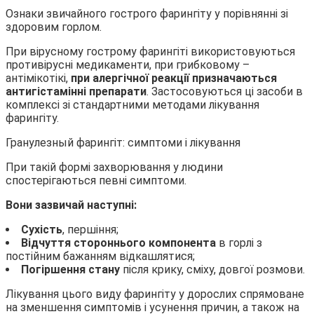
Ознаки звичайного гострого фарингіту у порівнянні зі
здоровим горлом.
При вірусному гострому фарингіті використовуються
противірусні медикаменти, при грибковому –
антімікотікі,
при алергічної реакції призначаються
антигістамінні препарати
. Застосовуються ці засоби в
комплексі зі стандартними методами лікування
фарингіту.
Гранулезный фарингіт: симптоми і лікування
При такій формі захворювання у людини
спостерігаються певні симптоми.
Вони зазвичай наступні:
Сухість
, першіння;
Відчуття стороннього компонента
в горлі з
постійним бажанням відкашлятися;
Погіршення стану
після крику, сміху, довгої розмови.
Лікування цього виду фарингіту у дорослих спрямоване
на зменшення симптомів і усунення причин, а також на