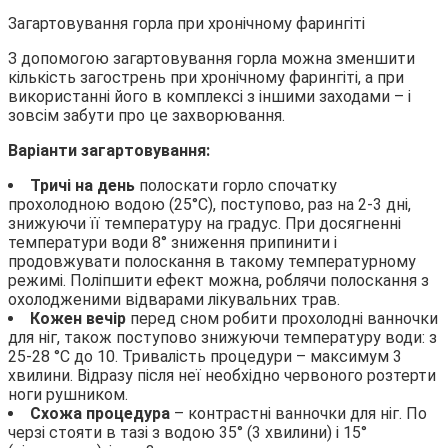
Загартовування горла при хронічному фарингіті
З допомогою загартовування горла можна зменшити
кількість загострень при хронічному фарингіті, а при
використанні його в комплексі з іншими заходами – і
зовсім забути про це захворювання.
Варіанти загартовування:
Тричі на день
полоскати горло спочатку
прохолодною водою (25°С), поступово, раз на 2-3 дні,
знижуючи її температуру на градус. При досягненні
температури води 8° зниження припинити і
продовжувати полоскання в такому температурному
режимі. Поліпшити ефект можна, роблячи полоскання з
охолодженими відварами лікувальних трав.
Кожен вечір
перед сном робити прохолодні ванночки
для ніг, також поступово знижуючи температуру води: з
25-28 °С до 10. Тривалість процедури – максимум 3
хвилини. Відразу після неї необхідно червоного розтерти
ноги рушником.
Схожа процедура
– контрастні ванночки для ніг. По
черзі стояти в тазі з водою 35° (3 хвилини) і 15°