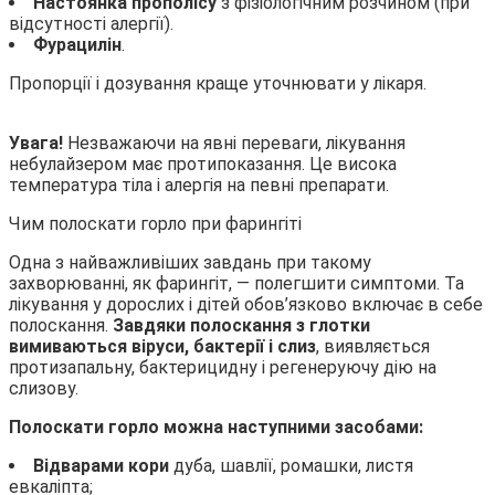
Настоянка прополісу
з фізіологічним розчином (при
відсутності алергії).
Фурацилін
.
Пропорції і дозування краще уточнювати у лікаря.
Увага!
Незважаючи на явні переваги, лікування
небулайзером має протипоказання. Це висока
температура тіла і алергія на певні препарати.
Чим полоскати горло при фарингіті
Одна з найважливіших завдань при такому
захворюванні, як фарингіт, — полегшити симптоми. Та
лікування у дорослих і дітей обов’язково включає в себе
полоскання.
Завдяки полоскання з глотки
вимиваються віруси, бактерії і слиз
, виявляється
протизапальну, бактерицидну і регенеруючу дію на
слизову.
Полоскати горло можна наступними засобами:
Відварами кори
дуба, шавлії, ромашки, листя
евкаліпта;