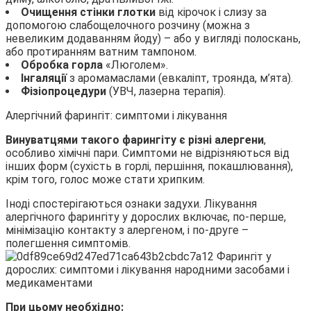
Очищення стінки глотки
від кірочок і слизу за
допомогою слабощелочного розчину (можна з
невеликим додаванням йоду) – або у вигляді полоскань,
або протиранням ватним тампоном.
Обробка горла
«Люголем».
Інгаляції
з аромамаслами (евкаліпт, троянда, м’ята).
Фізіопроцедури
(УВЧ, лазерна терапія).
Алергічний фарингіт: симптоми і лікування
Винуватцями такого фарингіту є різні алергени
,
особливо хімічні пари. Симптоми не відрізняються від
інших форм (сухість в горлі, першіння, покашлювання),
крім того, голос може стати хрипким.
Іноді спостерігаються ознаки задухи. Лікування
алергічного фарингіту у дорослих включає, по-перше,
мінімізацію контакту з алергеном, і по-друге –
полегшення симптомів.
При цьому необхідно: