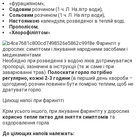
«фурациліном»;
Содовим
розчином (1 ч. Л. На літр води);
Сольовим
розчином (1 ч. Л. На літр води);
Настоянкою
календули, розведеної в теплій воді;
Прополісом
;
«
Хлорофіліптом
».
Необхідно при розведенні з водою ліків дотримуватися
пропорції, зазначені в інструкції (те ж саме і при
заварюванні трав).
Полоскати горло потрібно
регулярно, кожні 2-3 години
(в перший день хвороби –
щогодини), розчин повинен бути помірно теплим, щоб не
дратувати горло.
Цілющі напої при фарингіті
Крім усього іншого, при лікуванні фарингіту у дорослих
корисно тепле питво для зняття симптомів
та
оздоровлення горла.
До цілющих напоїв належать: