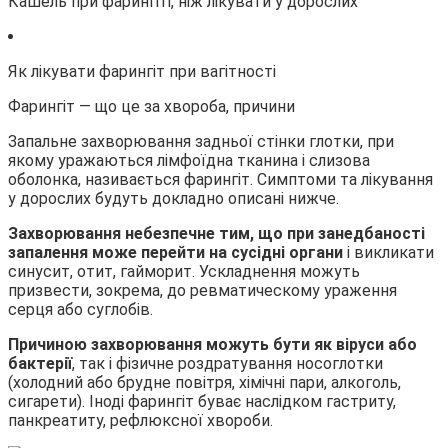
Кашель при фарингіті, ніж лікувати у дорослих
Як лікувати фарингіт при вагітності
Фарингіт — що це за хвороба, причини
Запальне захворювання задньої стінки глотки, при
якому уражаються лімфоїдна тканина і слизова
оболонка, називається фарингіт. Симптоми та лікування
у дорослих будуть докладно описані нижче.
Захворювання небезпечне тим, що при занедбаності
запалення може перейти на сусідні органи
і викликати
синусит, отит, гайморит. Ускладнення можуть
призвести, зокрема, до ревматическому ураження
серця або суглобів.
Причиною захворювання можуть бути як віруси або
бактерії
, так і фізичне роздратування носоглотки
(холодний або брудне повітря, хімічні пари, алкоголь,
сигарети). Іноді фарингіт буває наслідком гастриту,
панкреатиту, рефлюксної хвороби.