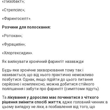
«Лизобакт»;
«Стрепсілс»;
«Фарингосепт».
Розчини для полоскання:
«Ротокан»;
«Фурацилін»;
«Хлоргексидин».
Як вилікувати хронічний фарингіт назавжди
Будь-яке хронічне захворювання тому так і
називається, що від нього практично неможливо
позбутися. Однак, якщо підійти до цього питання
серйозно і комплексно, можна добитися стійкого
поліпшення і забути про фарингіт (симптоми підуть).
Та
лікування у дорослих
має починатися з чіткого
рішення змінити спосіб життя
, адже головний чинник в
цьому випадку не ліки, а позбавлення від того, що