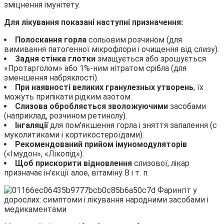
зміцнення імунітету.
Для лікування показані наступні призначення:
Полоскання горла
сольовим розчином (для
вимивання патогенної мікрофлори і очищення від слизу).
Задня стінка глотки
змащується або зрошується
«Протарголом» або 1%-ним нітратом срібла (для
зменшення набряклості).
При наявності великих гранулезных утворень
, їх
можуть припікати рідким азотом.
Слизова обробляється
зволожуючими
засобами
(наприклад, розчином ретинолу).
Інгаляції
для пом’якшення горла і зняття запалення (с
муколитиками і кортикостероїдами).
Рекомендований прийом
імуномодуляторів
(«Імудон», «Лікопід»).
Щоб прискорити відновлення
слизової, лікар
призначає ін’єкції алое, вітаміну В і т. п.