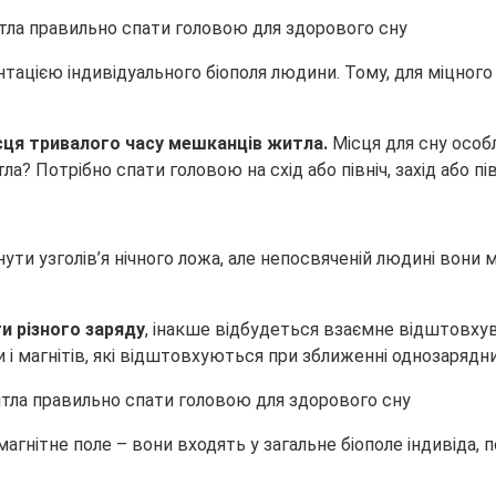
ієнтацією індивідуального біополя людини. Тому, для міцног
ісця тривалого часу мешканців житла.
Місця для сну особ
тла? Потрібно спати головою на схід або північ, захід або п
ути узголів’я нічного ложа, але непосвяченій людині вони
ти різного заряду
, інакше відбудеться взаємне відштовхув
и і магнітів, які відштовхуються при зближенні однозаряд
гнітне поле – вони входять у загальне біополе індивіда, 