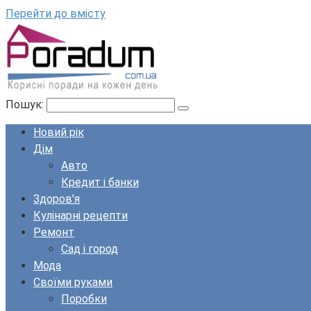
Перейти до вмісту
Пошук:
Новий рік
Дім
Авто
Кредит і банки
Здоров’я
Кулінарні рецепти
Ремонт
Сад і город
Мода
Своїми руками
Поробки