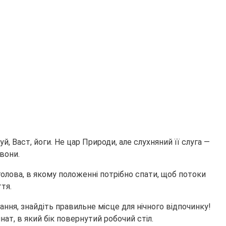
 Васт, йоги. Не цар Природи, але слухняний її слуга —
вони.
 голова, в якому положенні потрібно спати, щоб потоки
тя.
хання, знайдіть правильне місце для нічного відпочинку!
нат, в який бік повернутий робочий стіл.