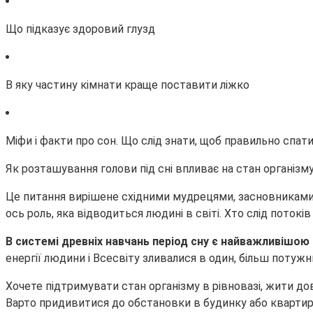
Що підказує здоровий глузд
В яку частину кімнати краще поставити ліжко
Міфи і факти про сон. Що слід знати, щоб правильно спат
Як розташування голови під сні впливає на стан організм
Це питання вирішене східними мудрецями, засновниками вч
ось роль, яка відводиться людині в світі. Хто слід поток
В системі древніх навчань період сну є найважливішою
енергії людини і Всесвіту зливалися в один, більш потужн
Хочете підтримувати стан організму в рівновазі, жити довг
Варто придивитися до обстановки в будинку або квартирі: 