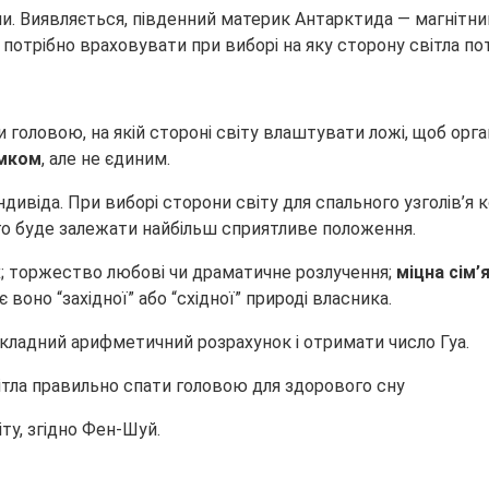
и. Виявляється, південний материк Антарктида — магнітний 
е потрібно враховувати при виборі на яку сторону світла п
ти головою, на якій стороні світу влаштувати ложі, щоб о
ямком
, але не єдиним.
ивіда. При виборі сторони світу для спального узголів’я 
ього буде залежати найбільш сприятливе положення.
рах; торжество любові чи драматичне розлучення;
міцна сім’
ає воно “західної” або “східної” природі власника.
кладний арифметичний розрахунок і отримати число Гуа.
ту, згідно Фен-Шуй.