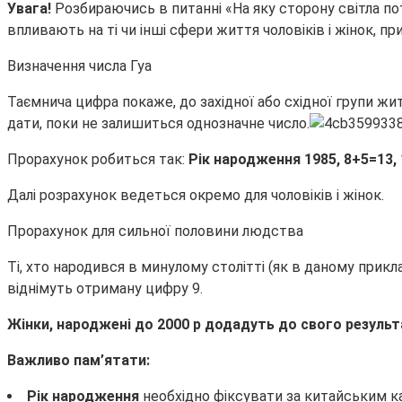
Увага!
Розбираючись в питанні «На яку сторону світла потрі
впливають на ті чи інші сфери життя чоловіків і жінок, пр
Визначення числа Гуа
Таємнича цифра покаже, до західної або східної групи жи
дати, поки не залишиться однозначне число.
Прорахунок робиться так:
Рік народження 1985, 8+5=13, 
Далі розрахунок ведеться окремо для чоловіків і жінок.
Прорахунок для сильної половини людства
Ті, хто народився в минулому столітті (як в даному прикла
віднімуть отриману цифру 9.
Жінки, народжені до 2000 р додадуть до свого результ
Важливо пам’ятати:
Рік народження
необхідно фіксувати за китайським ка