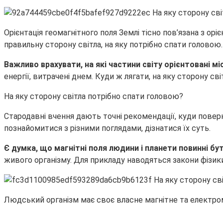
Орієнтація геомагнітного поля Землі тісно пов’язана з ор
правильну сторону світла, на яку потрібно спати головою.
Важливо врахувати, на які частини світу орієнтовані м
енергії, витрачені днем. Куди ж лягати, на яку сторону сві
На яку сторону світла потрібно спати головою?
Стародавні вчення дають точні рекомендації, куди поверн
познайомитися з різними поглядами, дізнатися їх суть.
Є думка, що магнітні поля людини і планети повинні бу
живого організму. Для прикладу наводяться закони фізик
Людський організм має своє власне магнітне та електрома