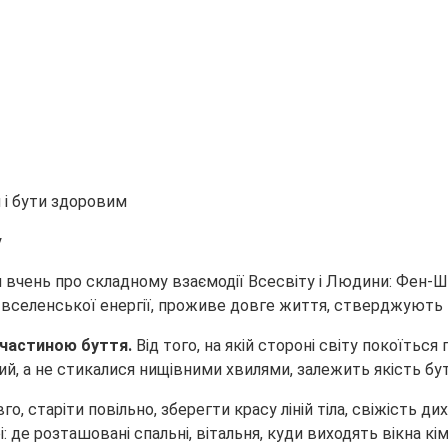
и і бути здоровим
у
ень про складному взаємодії Всесвіту і Людини: Фен-Шуй,
ів вселенської енергії, проживе довге життя, стверджують 
 частиною буття.
Від того, на якій стороні світу покоїться
ий, а не стикалися нищівними хвилями, залежить якість бут
о, старіти повільно, зберегти красу ліній тіла, свіжість ди
де розташовані спальні, вітальня, куди виходять вікна кім