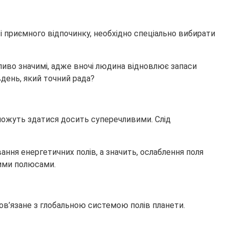
о і приємного відпочинку, необхідно спеціально вибирати
ливо значимі, адже вночі людина відновлює запаси
івдень, який точний рада?
 можуть здатися досить суперечливими. Слід
ання енергетичних полів, а значить, ослаблення поля
ними полюсами.
пов’язане з глобальною системою полів планети.