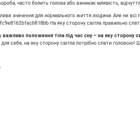
ороби, часто болить голова або виникає млявість,
відчутт
жливе значення для нормального життя людини. Але не всі
ну
важливо положення тіла під час сну – на яку сторону с
ля себе, на яку сторону світла потрібно спати головою! Шв
у