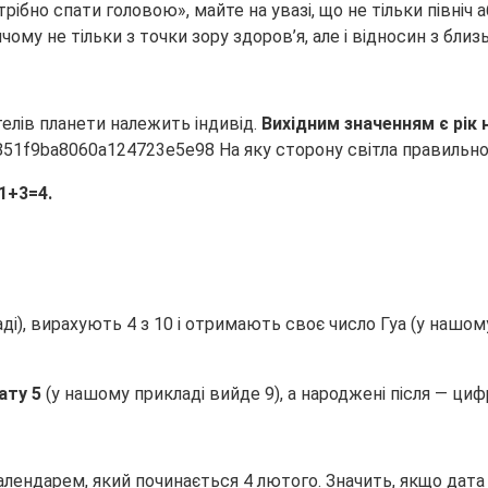
бно спати головою», майте на увазі, що не тільки північ або
ичому не тільки з точки зору здоров’я, але і відносин з близ
телів планети належить індивід.
Вихідним значенням є рік
1+3=4.
ді), вирахують 4 з 10 і отримають своє число Гуа (у нашому
ату 5
(у нашому прикладі вийде 9), а народжені після — циф
лендарем, який починається 4 лютого. Значить, якщо дата н