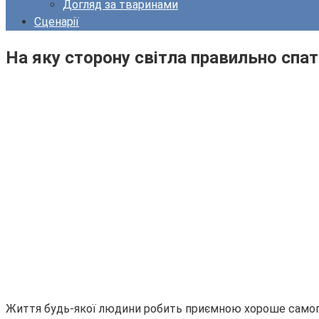
Догляд за тваринами
Сценарії
На яку сторону світла правильно спа
Життя будь-якої людини робить приємною хороше самопочут