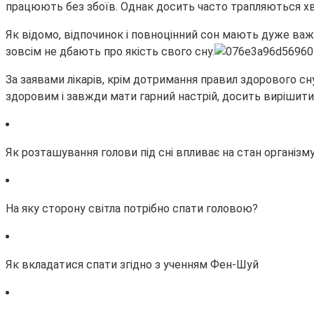
працюють без збоїв. Однак досить часто трапляються хв
Як відомо, відпочинок і повноцінний сон мають дуже ва
зовсім не дбають про якість свого сну.
За заявами лікарів, крім дотримання правил здорового с
здоровим і завжди мати гарний настрій, досить вирішити д
Як розташування голови під сні впливає на стан організм
На яку сторону світла потрібно спати головою?
Як вкладатися спати згідно з ученням Фен-Шуй