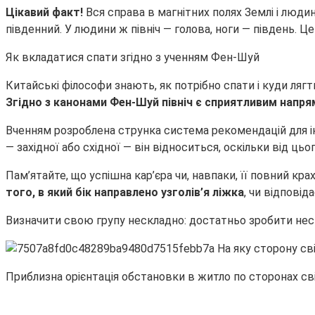
Цікавий факт!
Вся справа в магнітних полях Землі і людин
південний. У людини ж північ — голова, ноги — південь. Ц
Як вкладатися спати згідно з ученням Фен-Шуй
Китайські філософи знають, як потрібно спати і куди ляг
Згідно з канонами Фен-Шуй північ є сприятливим напр
Вченням розроблена струнка система рекомендацій для інд
— західної або східної — він відноситься, оскільки від ц
Пам’ятайте, що успішна кар’єра чи, навпаки, її повний к
того, в який бік направлено узголів’я ліжка
, чи відповід
Визначити свою групу нескладно: достатньо зробити нес
Приблизна орієнтація обстановки в житло по сторонах сві