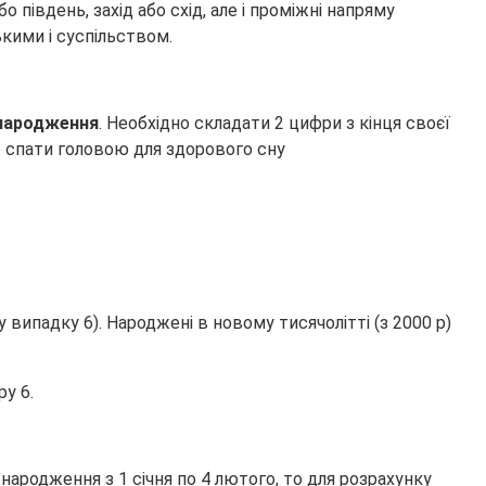
 південь, захід або схід, але і проміжні напряму
ькими і суспільством.
 народження
. Необхідно складати 2 цифри з кінця своєї
 випадку 6). Народжені в новому тисячолітті (з 2000 р)
ру 6.
ародження з 1 січня по 4 лютого, то для розрахунку