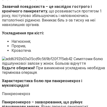
Зазвичай псевдокиста – це наслідок гострого і
хронічного панкреатиту
, що розвивається протягом 1
року, поступово збільшуючись і наповнюючись
патологічної рідиною. Виникає біль з-за тиску на неї
навколишніх органів.
Ускладнення при кісті:
Нагноєння;
Прорив;
Кровотеча.
Будьте обережні!
При виникненні ускладнень необхідна
термінова операція.
Характеристика болю при панкреонекроз і
муковісцидозі
Панкреонекроз
Панкреонекроз – захворювання, що руйнує
підшлункову залозу.
Йому передує панкреатит.