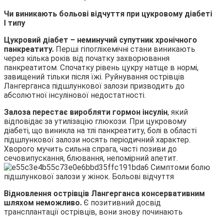
Чи виникають больові відчуття при цукровому діабеті
I
типу
Цукровий діабет – неминучий супутник хронічного
панкреатиту.
Перші гіпоглікемічні стани виникають
через кілька років від початку захворювання
панкреатитом. Спочатку рівень цукру натще в нормі,
завищений тільки після їжі. Руйнування острівців
Лангерганса підшлункової залози призводить до
абсолютної інсулінової недостатності.
Залоза перестає виробляти гормон інсулін
, який
відповідає за утилізацію глюкози. При цукровому
діабеті, що виникла на тлі панкреатиту, болі в області
підшлункової залози носять періодичний характер.
Хворого мучить сильна спрага, часті позиви до
сечовипускання, блювання, непомірний апетит.
Відновлення острівців Лангерганса консервативним
шляхом неможливо.
Є позитивний досвід
трансплантації острівців, вони знову починають