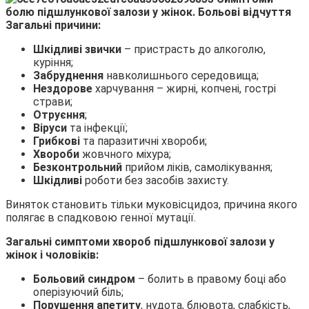
Загальні причини:
Шкідливі звички
– пристрасть до алкоголю,
куріння;
Забруднення
навколишнього середовища;
Нездорове
харчування – жирні, копчені, гострі
страви;
Отруєння
;
Віруси
та інфекції;
Грибкові
та паразитичні хвороби;
Хвороби
жовчного міхура;
Безконтрольний
прийом ліків, самолікування;
Шкідливі
роботи без засобів захисту.
Виняток становить тільки муковісцидоз, причина якого
полягає в спадковою генної мутації.
Загальні симптоми хвороб підшлункової залози у
жінок і чоловіків:
Больовий синдром
– болить в правому боці або
оперізуючий біль;
Порушення апетиту
, нудота, блювота, слабкість,