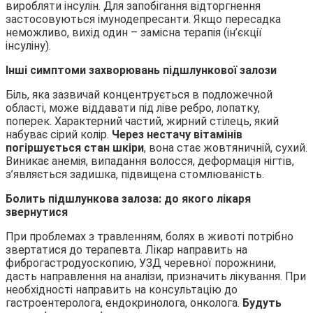
виробляти інсулін. Для запобігання відторгнення
застосовуються імунодепресанти. Якщо пересадка
неможливо, вихід один – замісна терапія (ін’єкції
інсуліну).
Інші симптоми захворювань підшлункової залози
Біль, яка зазвичай концентрується в подложечной
області, може віддавати під ліве ребро, лопатку,
поперек. Характерний частий, жирний стілець, який
набуває сірий колір.
Через нестачу вітамінів
погіршується стан шкіри
, вона стає жовтяничній, сухий.
Виникає анемія, випадання волосся, деформація нігтів,
з’являється задишка, підвищена стомлюваність.
Болить підшлункова залоза: до якого лікаря
звернутися
При проблемах з травленням, болях в животі потрібно
звертатися до терапевта. Лікар направить на
фиброгастродуоскопию, УЗД черевної порожнини,
дасть направлення на аналізи, призначить лікування. При
необхідності направить на консультацію до
гастроентеролога, ендокринолога, онколога.
Будуть