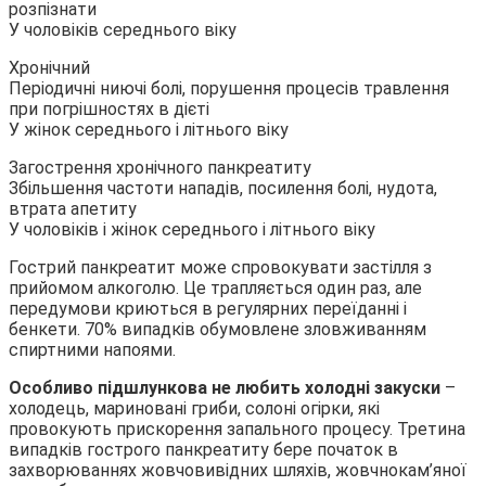
розпізнати
У чоловіків середнього віку
Хронічний
Періодичні ниючі болі, порушення процесів травлення
при погрішностях в дієті
У жінок середнього і літнього віку
Загострення хронічного панкреатиту
Збільшення частоти нападів, посилення болі, нудота,
втрата апетиту
У чоловіків і жінок середнього і літнього віку
Гострий панкреатит може спровокувати застілля з
прийомом алкоголю. Це трапляється один раз, але
передумови криються в регулярних переїданні і
бенкети. 70% випадків обумовлене зловживанням
спиртними напоями.
Особливо підшлункова не любить холодні закуски
–
холодець, мариновані гриби, солоні огірки, які
провокують прискорення запального процесу. Третина
випадків гострого панкреатиту бере початок в
захворюваннях жовчовивідних шляхів, жовчнокам’яної