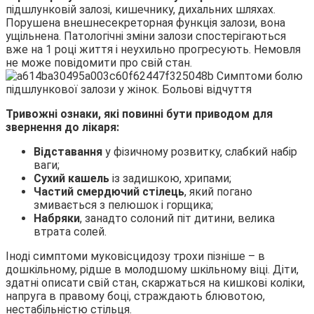
підшлунковій залозі, кишечнику, дихальних шляхах.
Порушена внешнесекреторная функція залози, вона
ущільнена. Патологічні зміни залози спостерігаються
вже на 1 році життя і неухильно прогресують. Немовля
не може повідомити про свій стан.
Тривожні ознаки, які повинні бути приводом для
звернення до лікаря:
Відставання
у фізичному розвитку, слабкий набір
ваги;
Сухий кашель
із задишкою, хрипами;
Частий смердючий стілець
, який погано
змивається з пелюшок і горщика;
Набряки
, занадто солоний піт дитини, велика
втрата солей.
Іноді симптоми муковісцидозу трохи пізніше – в
дошкільному, рідше в молодшому шкільному віці. Діти,
здатні описати свій стан, скаржаться на кишкові коліки,
напруга в правому боці, страждають блювотою,
нестабільністю стільця.