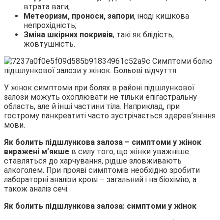
втрата ваги;
Метеоризм, проноси, запори
, іноді кишкова
непрохідність;
Зміна шкірних покривів
, такі як блідість,
жовтушність.
У жінок симптоми при болях в районі підшлункової
залози можуть охоплювати не тільки епігастральну
область, але й інші частини тіла. Наприклад, при
гострому панкреатиті часто зустрічається здерев’яніння
мови.
Як болить підшлункова залоза – симптоми у жінок
виражені м’якше
в силу того, що жінки уважніше
ставляться до харчування, рідше зловживають
алкоголем. При прояві симптомів необхідно зробити
лабораторні аналізи крові – загальний і на біохімію, а
також аналіз сечі.
Як болить підшлункова залоза: симптоми у жінок