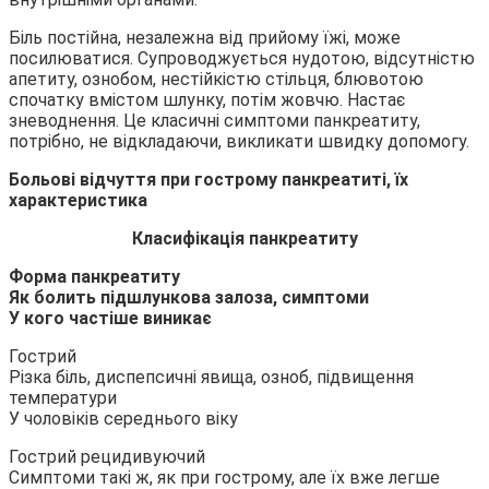
Біль постійна, незалежна від прийому їжі, може
посилюватися. Супроводжується нудотою, відсутністю
апетиту, ознобом, нестійкістю стільця, блювотою
спочатку вмістом шлунку, потім жовчю. Настає
зневоднення. Це класичні симптоми панкреатиту,
потрібно, не відкладаючи, викликати швидку допомогу.
Больові відчуття при гострому панкреатиті, їх
характеристика
Класифікація панкреатиту
Форма панкреатиту
Як болить підшлункова залоза, симптоми
У кого частіше виникає
Гострий
Різка біль, диспепсичні явища, озноб, підвищення
температури
У чоловіків середнього віку
Гострий рецидивуючий
Симптоми такі ж, як при гострому, але їх вже легше