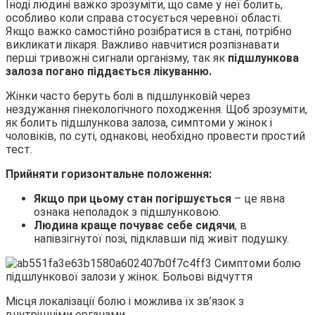
Іноді людині важко зрозуміти, що саме у неї болить,
особливо коли справа стосується черевної області.
Якщо важко самостійно розібратися в стані, потрібно
викликати лікаря. Важливо навчитися розпізнавати
перші тривожні сигнали організму, так як
підшлункова
залоза погано піддається лікуванню.
Жінки часто беруть болі в підшлунковій через
нездужання гінекологічного походження. Щоб зрозуміти,
як болить підшлункова залоза, симптоми у жінок і
чоловіків, по суті, однакові, необхідно провести простий
тест.
Прийняти горизонтальне положення:
Якщо при цьому стан погіршується
– це явна
ознака неполадок з підшлунковою.
Людина краще почуває себе сидячи
, в
напівзігнутої позі, підклавши під живіт подушку.
Місця локалізації болю і можлива їх зв’язок з
внутрішніми органами.