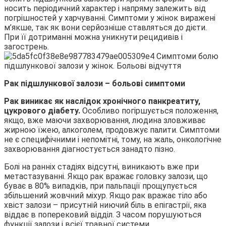
носить періодичний характер і напряму залежить від
погрішностей у харчуванні. Симптоми у жінок виражені
м’якше, так як вони серйозніше ставляться до дієти.
При її дотриманні можна уникнути рецидивів і
загострень.
Рак підшлункової залози – больові симптоми
Рак виникає як наслідок хронічного панкреатиту,
цукрового діабету.
Особливо погіршується положення,
якщо, вже маючи захворювання, людина зловживає
жирною їжею, алкоголем, продовжує палити. Симптоми
не є специфічними і непомітні, тому, на жаль, онкологічне
захворювання діагностується занадто пізно.
Болі на ранніх стадіях відсутні, виникають вже при
метастазуванні. Якщо рак вражає головку залози, що
буває в 80% випадків, при пальпації прощупується
збільшений жовчний міхур. Якщо рак вражає тіло або
хвіст залози – присутній ниючий біль в епігастрії, яка
віддає в поперековий відділ. З часом порушуються
функції залози і всієї травної системи.