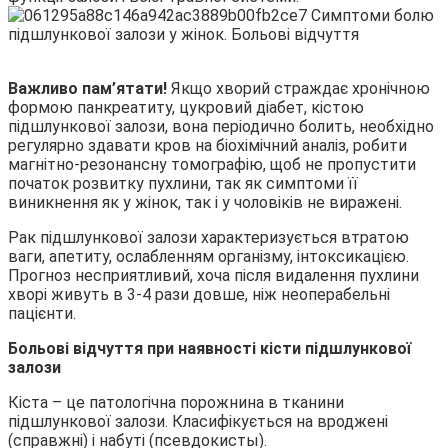
Важливо пам’ятати!
Якщо хворий страждає хронічною
формою панкреатиту, цукровий діабет, кістою
підшлункової залози, вона періодично болить, необхідно
регулярно здавати кров на біохімічний аналіз, робити
магнітно-резонансну томографію, щоб не пропустити
початок розвитку пухлини, так як симптоми її
виникнення як у жінок, так і у чоловіків не виражені.
Рак підшлункової залози характеризується втратою
ваги, апетиту, ослабленням організму, інтоксикацією.
Прогноз несприятливий, хоча після видалення пухлини
хворі живуть в 3-4 рази довше, ніж неоперабельні
пацієнти.
Больові відчуття при наявності кісти підшлункової
залози
Кіста – це патологічна порожнина в тканини
підшлункової залози. Класифікується на вроджені
(справжні) і набуті (псевдокисты).