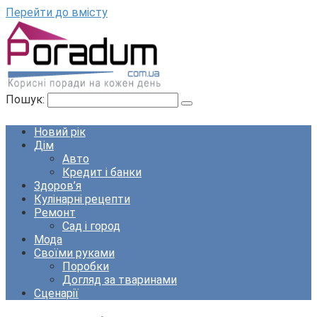
Перейти до вмісту
Пошук:
Новий рік
Дім
Авто
Кредит і банки
Здоров’я
Кулінарні рецепти
Ремонт
Сад і город
Мода
Своїми руками
Поробки
Догляд за тваринами
Сценарії