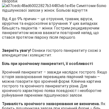
хвороби.
Від 4 до 9% причин – це отруєння, травми, віруси,
хірургічні та ендоскопічні втручання. У цих випадках
більшість пацієнтів – жінки. Гострим рецидивуючим
панкреатитом можна вважати повторний напад, що
стався протягом півроку після першого.
Зверніть увагу!
Ознаки гострого панкреатиту схожі з
апендицитом і холецистит.
Біль при хронічному панкреатиті, її особливості
Хронічний панкреатит – завжди наслідок гострого. Якщо
історія захворювання перевищила піврічний термін –
можна говорити про хронічній формі. Клінічна картина
гострого та хронічного панкреатиту різна. Для
хронічного характерно поява псевдокіст і необоротне
руйнування паренхіми підшлункової залози.
Тривалість хронічного захворювання не визначена.
Як
болить підшлункова залоза при хронічній формі – біль