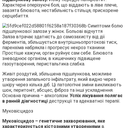
Характерні оперізуючі болі, що віддають в ліве плече,
завзята блювота, нестабільність стільця, прискорене
серцебиття.
Заліза втрачає здатність до самозахисту від дії
ферментів, збільшується внутрішньопротокові тиск,
паренхіма набрякла і прогресує некроз тканини.
Простіше кажучи, орган руйнує сам себе. Блювота
зневоднює організм, в кишечнику підвищене
газоутворення, перистальтика слабка.
Живіт роздутий, збільшена підшлункова, можливе
утворення запального інфільтрату, який видно через
шкіру через кілька діб. Ці патологічні зміни викликають
шок, перитоніт, абсцес, фіброз та інші ускладнення.
Основна причина – алкоголізм.
Успіх лікування полягає
в ранній діагностиці
деструкції та адекватної терапії.
Муковісцидоз
Муковісцидоз – генетичне захворювання, яке
характеризується кістозними утвореннями
в