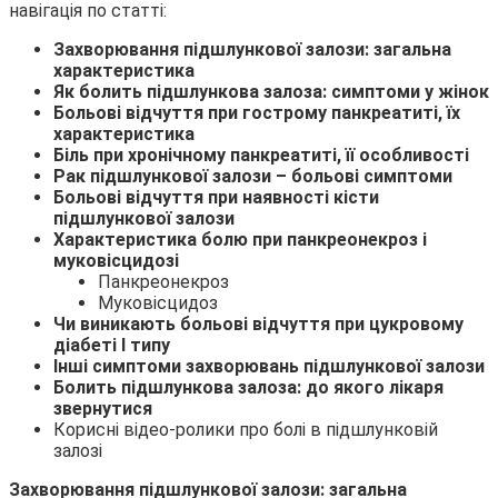
навігація по статті:
Захворювання підшлункової залози: загальна
характеристика
Як болить підшлункова залоза: симптоми у жінок
Больові відчуття при гострому панкреатиті, їх
характеристика
Біль при хронічному панкреатиті, її особливості
Рак підшлункової залози – больові симптоми
Больові відчуття при наявності кісти
підшлункової залози
Характеристика болю при панкреонекроз і
муковісцидозі
Панкреонекроз
Муковісцидоз
Чи виникають больові відчуття при цукровому
діабеті
I
типу
Інші симптоми захворювань підшлункової залози
Болить підшлункова залоза: до якого лікаря
звернутися
Корисні відео-ролики про болі в підшлунковій
залозі
Захворювання підшлункової залози: загальна