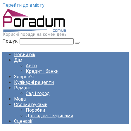
Перейти до вмісту
Пошук:
Новий рік
Дім
Авто
Кредит і банки
Здоров’я
Кулінарні рецепти
Ремонт
Сад і город
Мода
Своїми руками
Поробки
Догляд за тваринами
Сценарії