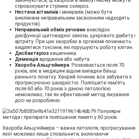
закінчуються, ці хвороби в майбутньому можуть
спровокувати стрімке склероз.
Нестача вітамінів
і мінералів (може бути
викликана неправильним засвоєнням надходять
продуктів).
Неправильний обмін речовин
внаслідок
дисфункції щитовидної залози, цукрового діабету і
артриту. При цих хворобах в організмі починають
виділятися токсини, які порушують роботу клітин.
Дисбактеріоз
кишечника.
Деменція
вроджена або набута.
Хвороба Альцгеймера
. Розвивається після 70
років, але в медицині відомі випадки більш
раннього початку. Хворий починає все забувати з
прогресуючою швидкістю. Поліпшити пам’ять
після 60 або 70 років з даною патологією
неможливо, так як ефективний метод лікування
досі не розроблено.
Хвороба Альцгеймера – важка патологія, прогресування
якої можливо лише сповільнити, включаючи