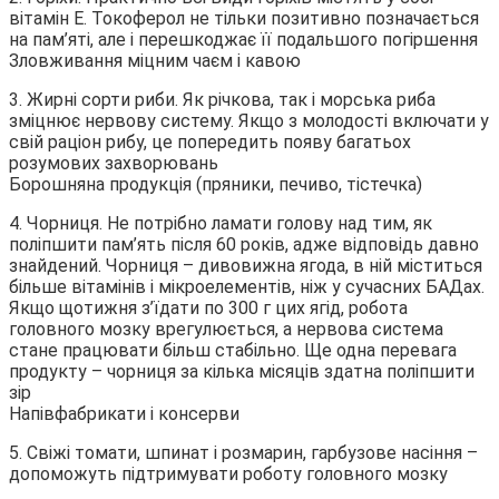
вітамін Е. Токоферол не тільки позитивно позначається
на пам’яті, але і перешкоджає її подальшого погіршення
Зловживання міцним чаєм і кавою
3. Жирні сорти риби. Як річкова, так і морська риба
зміцнює нервову систему. Якщо з молодості включати у
свій раціон рибу, це попередить появу багатьох
розумових захворювань
Борошняна продукція (пряники, печиво, тістечка)
4. Чорниця. Не потрібно ламати голову над тим, як
поліпшити пам’ять після 60 років, адже відповідь давно
знайдений. Чорниця – дивовижна ягода, в ній міститься
більше вітамінів і мікроелементів, ніж у сучасних БАДах.
Якщо щотижня з’їдати по 300 г цих ягід, робота
головного мозку врегулюється, а нервова система
стане працювати більш стабільно. Ще одна перевага
продукту – чорниця за кілька місяців здатна поліпшити
зір
Напівфабрикати і консерви
5. Свіжі томати, шпинат і розмарин, гарбузове насіння –
допоможуть підтримувати роботу головного мозку