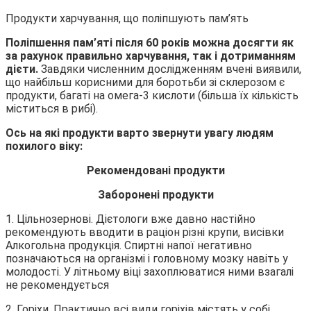
Продукти харчування, що поліпшують пам’ять
Поліпшення пам’яті після 60 років
можна досягти
як
за рахунок правильно харчування, так і дотриманням
дієти.
Завдяки численним дослідженням вчені виявили,
що найбільш корисними для боротьби зі склерозом є
продукти, багаті на омега-3 кислоти (більша їх кількість
міститься в рибі).
Ось на які продукти варто звернути увагу людям
похилого віку:
Рекомендовані продукти
Заборонені продукти
1. Цільнозернові. Дієтологи вже давно настійно
рекомендують вводити в раціон різні крупи, висівки
Алкогольна продукція. Спиртні напої негативно
позначаються на організмі і головному мозку навіть у
молодості. У літньому віці захоплюватися ними взагалі
не рекомендується
2. Горіхи. Практично всі види горіхів містять у собі