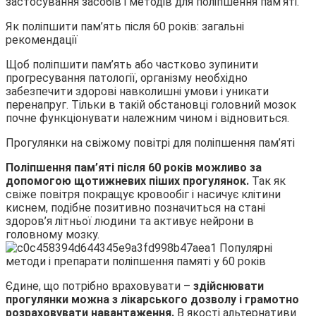
застосування засобів і методів для поліпшення пам’яті.
Як поліпшити пам’ять після 60 років: загальні
рекомендації
Щоб поліпшити пам’ять або частково зупинити
прогресування патології, організму необхідно
забезпечити здорові навколишні умови і уникати
перенапруг. Тільки в такій обстановці головний мозок
почне функціонувати належним чином і відновиться.
Прогулянки на свіжому повітрі для поліпшення пам’яті
Поліпшення пам’яті після 60 років
можливо за
допомогою щотижневих піших прогулянок.
Так як
свіже повітря покращує кровообіг і насичує клітини
киснем, подібне позитивно позначиться на стані
здоров’я літньої людини та активує нейрони в
головному мозку.
Єдине, що потрібно враховувати –
здійснювати
прогулянки можна з лікарського дозволу і грамотно
розраховувати навантаження.
В якості альтернативи