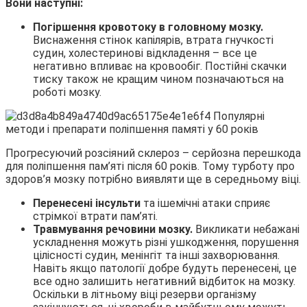
Вони наступні:
Погіршення кровотоку в головному мозку.
Виснаження стінок капілярів, втрата гнучкості
судин, холестеринові відкладення – все це
негативно впливає на кровообіг. Постійні скачки
тиску також не кращим чином позначаються на
роботі мозку.
Прогресуючий розсіяний склероз – серйозна перешкода
для поліпшення пам’яті після 60 років. Тому турботу про
здоров’я мозку потрібно виявляти ще в середньому віці.
Перенесені інсульти
та ішемічні атаки сприяє
стрімкої втрати пам’яті.
Травмування речовини мозку.
Викликати небажані
ускладнення можуть різні ушкодження, порушення
цілісності судин, менінгіт та інші захворювання.
Навіть якщо патології добре будуть перенесені, це
все одно залишить негативний відбиток на мозку.
Оскільки в літньому віці резерви організму