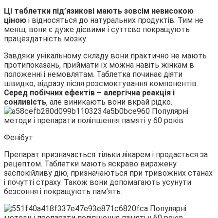
Ці таблетки під’язикові мають зовсім невисокою
ціною
і відносяться до натуральних продуктів. Тим не
менш, вони є дуже дієвими і суттєво покращують
працездатність мозку.
Завдяки унікальному складу вони практично не мають
протипоказань, приймати їх можна навіть жінкам в
положенні і немовлятам. Таблетка починає діяти
швидко, відразу після розсмоктування компонентів.
Серед побічних ефектів – алергічна реакція і
сонливість
, але виникають вони вкрай рідко.
Фенібут
Препарат призначається тільки лікарем і продається за
рецептом. Таблетки мають яскраво виражену
заспокійливу дію, призначаються при тривожних станах
і почутті страху. Також вони допомагають усунути
безсоння і покращують пам’ять.