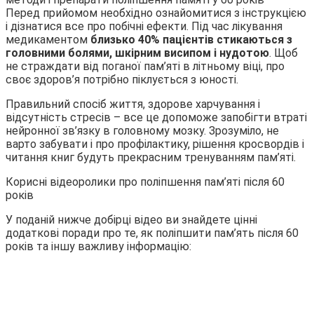
Перед прийомом необхідно ознайомитися з інструкцією
і дізнатися все про побічні ефекти. Під час лікування
медикаментом
близько 40% пацієнтів стикаються з
головними болями, шкірним висипом і нудотою
. Щоб
не страждати від поганої пам’яті в літньому віці, про
своє здоров’я потрібно піклується з юності.
Правильний спосіб життя, здорове харчування і
відсутність стресів – все це допоможе запобігти втраті
нейронної зв’язку в головному мозку. Зрозуміло, не
варто забувати і про профілактику, рішення кросвордів і
читання книг будуть прекрасним тренуванням пам’яті.
Корисні відеоролики про поліпшення пам’яті після 60
років
У поданій нижче добірці відео ви знайдете цінні
додаткові поради про те, як поліпшити пам’ять після 60
років та іншу важливу інформацію: