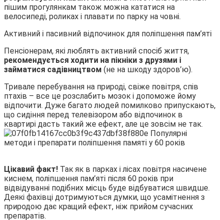
пішим прогулянкам також можна кататися на
велосипеді, роликах і плавати по парку на човні.
Активний і пасивний відпочинок для поліпшення пам’яті
Пенсіонерам, які люблять активний спосіб життя,
рекомендується ходити на пікніки з друзями і
займатися садівництвом
(не на шкоду здоров’ю).
Тривале перебування на природі, свіже повітря, спів
птахів – все це розслабить мозок і допоможе йому
відпочити. Дуже багато людей помилково припускають,
що сидіння перед телевізором або відпочинок в
квартирі дасть такий же ефект, але це зовсім не так.
Цікавий факт!
Так як в парках і лісах повітря насичене
киснем, поліпшення пам’яті після 60 років при
відвідуванні подібних місць буде відбуватися швидше.
Деякі фахівці дотримуються думки, що усамітнення з
природою дає кращий ефект, ніж прийом сучасних
препаратів.