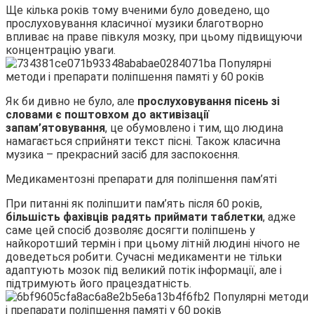
Ще кілька років тому вченими було доведено, що
прослуховування класичної музики благотворно
впливає на праве півкуля мозку, при цьому підвищуючи
концентрацію уваги.
Як би дивно не було, але
прослуховування пісень зі
словами є поштовхом до активізації
запам’ятовування
, це обумовлено і тим, що людина
намагається сприйняти текст пісні. Також класична
музика – прекрасний засіб для заспокоєння.
Медикаментозні препарати для поліпшення пам’яті
При питанні як поліпшити пам’ять після 60 років,
більшість фахівців радять приймати таблетки
, адже
саме цей спосіб дозволяє досягти поліпшень у
найкоротший термін і при цьому літній людині нічого не
доведеться робити. Сучасні медикаменти не тільки
адаптують мозок під великий потік інформації, але і
підтримують його працездатність.