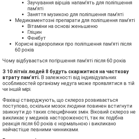
Заучування віршів напам’ять для поліпшення
пам’яті
Заняття музикою для поліпшення пам’яті
Медикаментозні препарати для поліпшення пам’яті
Вітаміни на основі женьшеню
Гліцин
Фенібут
Корисні відеоролики про поліпшення пам’яті після
60 років
Чому відбувається погіршення пам’яті після 60 років
З 10 літніх людей 8 будуть скаржитися на часткову
втрату пам’яті.
В залежності від індивідуальних
особливостей організму недуга може проявлятися в тій
чи іншій мірі.
Фахівці стверджують, що склероз розвивається
поступово, оскільки мозок людини повинен встигнути
звикнути до таких специфічних змін. Віковий склероз не
викликає у медиків настороженості, так як подібна
реакція після 60 років є нормальною і викликано
найчастіше певними чинниками.