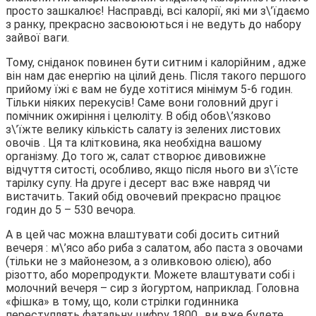
просто зашкалює! Насправді, всі калорії, які ми з\’їдаємо
з ранку, прекрасно засвоюються і не ведуть до набору
зайвої ваги.
Тому, сніданок повинен бути ситним і калорійним , адже
він нам дає енергію на цілий день. Після такого першого
прийому їжі є вам не буде хотітися мінімум 5-6 годин.
Тільки ніяких перекусів! Саме вони головний друг і
помічник ожиріння і целюліту. В обід обов\’язково
з\’їжте велику кількість салату із зелених листових
овочів . Ця та клітковина, яка необхідна вашому
організму. До того ж, салат створює дивовижне
відчуття ситості, особливо, якщо після нього ви з\’їсте
тарілку супу. На друге і десерт вас вже навряд чи
вистачить. Такий обід овочевий прекрасно працює
годин до 5 – 530 вечора.
А в цей час можна влаштувати собі досить ситний
вечеря : м\’ясо або риба з салатом, або паста з овочами
(тільки не з майонезом, а з оливковою олією), або
різотто, або морепродукти. Можете влаштувати собі і
молочний вечеря – сир з йогуртом, наприклад. Головна
«фішка» в тому, що, коли стрілки годинника
переступлять фатальну цифру 1800., ви вже будете