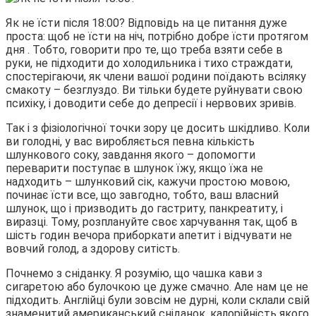
Як не їсти після 18:00? Відповідь на це питання дуже
проста: щоб не їсти на ніч, потрібно добре їсти протягом
дня . Тобто, говорити про те, що треба взяти себе в
руки, не підходити до холодильника і тихо страждати,
спостерігаючи, як члени вашої родини поїдають всіляку
смакоту – безглуздо. Ви тільки будете руйнувати свою
психіку, і доводити себе до депресії і нервових зривів.
Так і з фізіологічної точки зору це досить шкідливо. Коли
ви голодні, у вас виробляється певна кількість
шлункового соку, завдання якого – допомогти
переварити поступає в шлунок їжу, якщо їжа не
надходить – шлунковий сік, кажучи простою мовою,
починає їсти все, що завгодно, тобто, ваш власний
шлунок, що і призводить до гастриту, панкреатиту, і
виразці. Тому, розплануйте своє харчування так, щоб в
шість годин вечора приборкати апетит і відчувати не
вовчий голод, а здорову ситість.
Почнемо з сніданку. Я розумію, що чашка кави з
сигаретою або булочкою це дуже смачно. Але нам це не
підходить. Англійці були зовсім не дурні, коли склали свій
знаменитий американський сніданок, калорійність якого