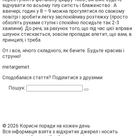
відчувати по всьому тілу ситість і блаженство . А
ввечері, годин у 8 – 9 можна прогулятися по свіжому
повітрі і зробити легку заспокійливу розтяжку (просто
обхопіть руками ступні і спокійно посидьте так 2-3
хвилини). До речі, за рахунок того, що під час цієї вправи
шлунок стискається, зовсім пропадає апетит, що вам, в
принципі, і треба.
От і все, нічого складного, як бачите. Будьте красиві і
стрункі!
metargemet
Сподобалася стаття? Поділитися з друзями:
Пошук:
© 2026 Корисні поради на кожен день
Вся інформація взята з відкритих джерел і носить