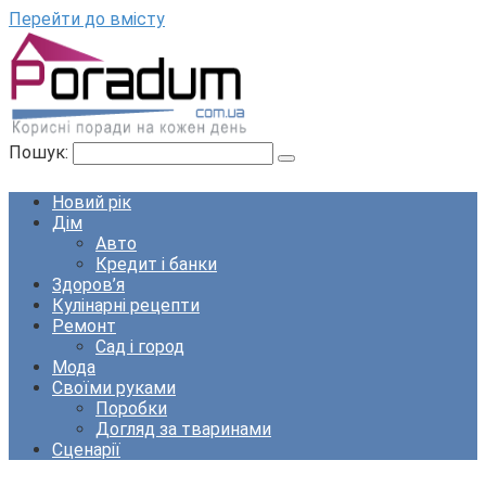
Перейти до вмісту
Пошук:
Новий рік
Дім
Авто
Кредит і банки
Здоров’я
Кулінарні рецепти
Ремонт
Сад і город
Мода
Своїми руками
Поробки
Догляд за тваринами
Сценарії