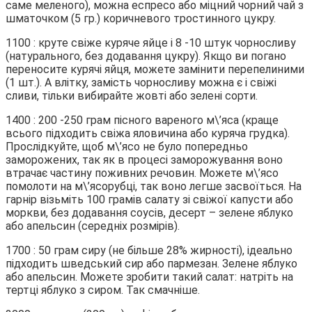
саме меленого), можна еспресо або міцний чорний чай з
шматочком (5 гр.) коричневого тростинного цукру.
1100 : круте свіже куряче яйце і 8 -10 штук чорносливу
(натурального, без додавання цукру). Якщо ви погано
переносите курячі яйця, можете замінити перепелиними
(1 шт.). А влітку, замість чорносливу можна є і свіжі
сливи, тільки вибирайте жовті або зелені сорти.
1400 : 200 -250 грам пісного вареного м\’яса (краще
всього підходить свіжа яловичина або куряча грудка).
Прослідкуйте, щоб м\’ясо не було попередньо
заморожених, так як в процесі заморожування воно
втрачає частину поживних речовин. Можете м\’ясо
помолоти на м\’ясорубці, так воно легше засвоїться. На
гарнір візьміть 100 грамів салату зі свіжої капусти або
моркви, без додавання соусів, десерт – зелене яблуко
або апельсин (середніх розмірів).
1700 : 50 грам сиру (не більше 28% жирності), ідеально
підходить шведський сир або пармезан. Зелене яблуко
або апельсин. Можете зробити такий салат: натріть на
тертці яблуко з сиром. Так смачніше.