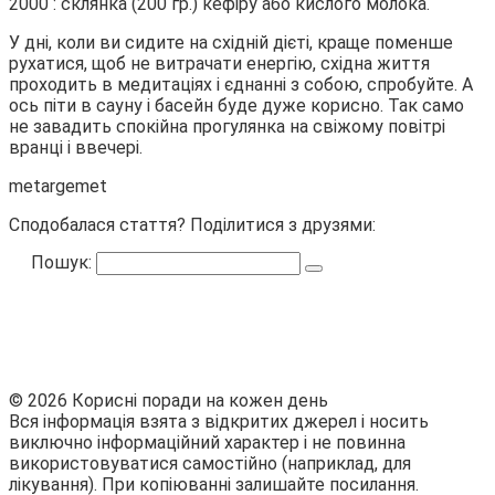
2000 : склянка (200 гр.) кефіру або кислого молока.
У дні, коли ви сидите на східній дієті, краще поменше
рухатися, щоб не витрачати енергію, східна життя
проходить в медитаціях і єднанні з собою, спробуйте. А
ось піти в сауну і басейн буде дуже корисно. Так само
не завадить спокійна прогулянка на свіжому повітрі
вранці і ввечері.
metargemet
Сподобалася стаття? Поділитися з друзями:
Пошук:
© 2026 Корисні поради на кожен день
Вся інформація взята з відкритих джерел і носить
виключно інформаційний характер і не повинна
використовуватися самостійно (наприклад, для
лікування). При копіюванні залишайте посилання.