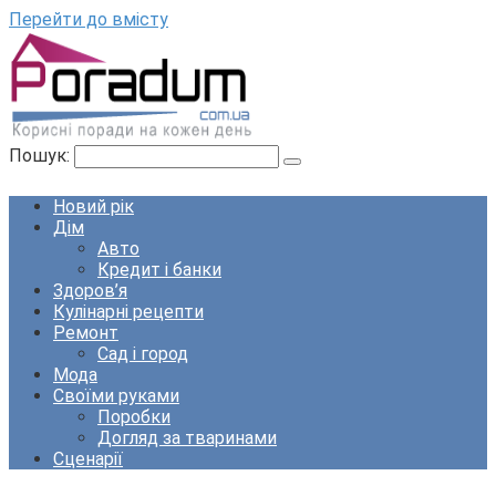
Перейти до вмісту
Пошук:
Новий рік
Дім
Авто
Кредит і банки
Здоров’я
Кулінарні рецепти
Ремонт
Сад і город
Мода
Своїми руками
Поробки
Догляд за тваринами
Сценарії