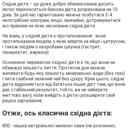
Східна дієта – це дуже добре збалансована досить
легко переноситься білкова дієта, розрахована на 10
днів. За цей час гарантовано можна позбутися 3-4
непотрібних кілограм, якщо, звичайно, дотримуватися
всі правила на яких заснована східна дієта.
На жаль, у східній дієти є протипоказання : вона
протипоказана людям, у яких алергія на яйця і цитрусові,
і також людям з хворобами шлунка (гастрит,
панкреатит, виразка).
Основною перевагою східної дієти є те, що вона не
обмежує кількість пиття. Протягом дня можна
випивати будь-яку кількість мінеральної води (без газу)
і пити слабкий зелений чай без цукру. Крім цього, східна
дієта відрізняється від багатьох інших дієт тим, що вона
дає стабільний результат, тобто, ви не наберете
миттєво вагу, коли вийдіть з дієти і розширите свій
раціон харчування.
Отже, ось класична східна дієта:
800 : чашка натуральної меленої кави (не розчинної,