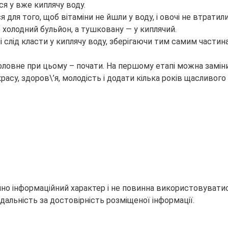
ся у вже киплячу воду.
я для того, щоб вітаміни не йшли у воду, і овочі не втратил
 холодний бульйон, а тушковану — у киплячий.
і слід класти у киплячу воду, зберігаючи тим самим частина 
оловне при цьому – почати. На першому етапі можна замін
асу, здоров\’я, молодість і додати кілька років щасливого
но інформаційний характер і не повинна використовуватися
дальність за достовірність розміщеної інформації.