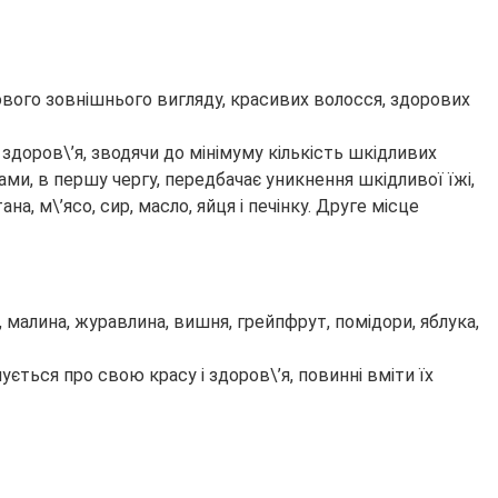
ового зовнішнього вигляду, красивих волосся, здорових
здоров\’я, зводячи до мінімуму кількість шкідливих
ми, в першу чергу, передбачає уникнення шкідливої їжі,
, м\’ясо, сир, масло, яйця і печінку. Друге місце
 малина, журавлина, вишня, грейпфрут, помідори, яблука,
ується про свою красу і здоров\’я, повинні вміти їх