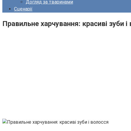
Догляд за тваринами
Сценарії
Правильне харчування: красиві зуби і