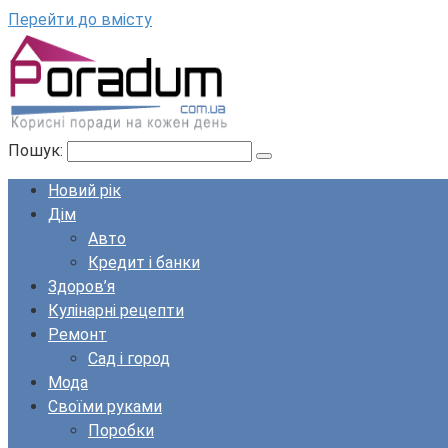
Перейти до вмісту
Пошук:
Новий рік
Дім
Авто
Кредит і банки
Здоров’я
Кулінарні рецепти
Ремонт
Сад і город
Мода
Своїми руками
Поробки