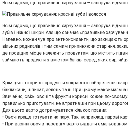
Всім відомо, що правильне харчування – запорука відмін
Всім відомо, що правильне харчування – запорука відмін
зубів і ніжної шкіри. Але що означає «правильне харчуван
Напевно, кожен чув про антиоксиданти, що захищають орга
вільних радикалів і тим самим припиняючи старіння, захи
де провідне місце належить продуктам, що містять підвищен
займають продукти з вмістом білків, серед яких сир, яйця,
Крім цього корисні продукти яскравого забарвлення напри
баклажани, шпинат, зелень та ін При цьому максимальна кі
Звичайно, свіжі овочі та фрукти корисні кожен по-своєму. 
правильно приготувати, не втративши при цьому дорогоці
Для цього варто дотримуватися кількох правил:
• Овочі краще готувати на пару. Так, наприклад, парові ка
• При варінні овочів перевагу варто віддати емальованом