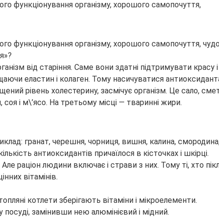
ного функціонування організму, хорошого самопочуття,
ного функціонування організму, хорошого самопочуття, чуд
ня»?
нізм від старіння. Саме вони здатні підтримувати красу і 
щаючи еластин і колаген. Тому насичуватися антиоксиданта
ий рівень холестерину, засмічує організм. Це сало, сметана
 соя і м\’ясо. На третьому місці — тваринні жири.
клад: гранат, черешня, чорниця, вишня, калина, смородина,
лькість антиоксидантів причаїлося в кісточках і шкірці.
Але раціон людини включає і страви з них. Тому ті, хто пікл
нних вітамінів.
ртопляні котлети зберігають вітаміни і мікроелементи.
у посуді, замінивши нею алюмінієвий і мідний.