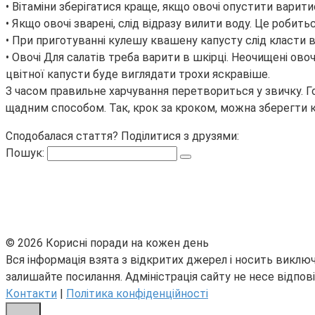
• Вітаміни зберігатися краще, якщо овочі опустити варити
• Якщо овочі зварені, слід відразу вилити воду. Це робитьс
• При приготуванні кулешу квашену капусту слід класти в
• Овочі Для салатів треба варити в шкірці. Неочищені овоч
цвітної капусти буде виглядати трохи яскравіше.
З часом правильне харчування перетвориться у звичку. Г
щадним способом. Так, крок за кроком, можна зберегти кр
Сподобалася стаття? Поділитися з друзями:
Пошук:
© 2026 Корисні поради на кожен день
Вся інформація взята з відкритих джерел і носить виключ
залишайте посилання. Адміністрація сайту не несе відпові
Контакти
|
Політика конфіденційності