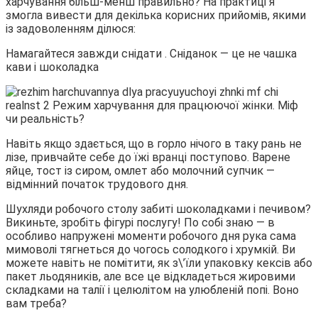
харчування більш-менш правильно? На практиці я
змогла вивести для декілька корисних прийомів, якими
із задоволенням ділюся:
Намагайтеся завжди снідати . Сніданок — це не чашка
кави і шоколадка
Навіть якщо здається, що в горло нічого в таку рань не
лізе, привчайте себе до їжі вранці поступово. Варене
яйце, тост із сиром, омлет або молочний супчик —
відмінний початок трудового дня.
Шухляди робочого столу забиті шоколадками і печивом?
Викиньте, зробіть фігурі послугу! По собі знаю — в
особливо напружені моменти робочого дня рука сама
мимоволі тягнеться до чогось солодкого і хрумкій. Ви
можете навіть не помітити, як з\’їли упаковку кексів або
пакет льодяників, але все це відкладеться жировими
складками на талії і целюлітом на улюбленій попі. Воно
вам треба?