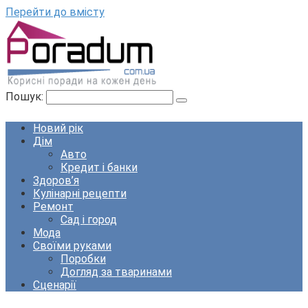
Перейти до вмісту
Пошук:
Новий рік
Дім
Авто
Кредит і банки
Здоров’я
Кулінарні рецепти
Ремонт
Сад і город
Мода
Своїми руками
Поробки
Догляд за тваринами
Сценарії