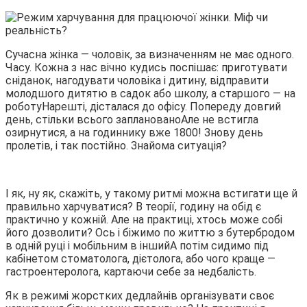
Сучасна жінка — чоловік, за визначенням не має одного.
Часу. Кожна з нас вічно кудись поспішає: приготувати
сніданок, нагодувати чоловіка і дитину, відправити
молодшого дитятю в садок або школу, а старшого — на
роботуНарешті, дісталася до офісу. Попереду довгий
день, стільки всього запланованоАле не встигла
озирнутися, а на годиннику вже 1800! Знову день
пролетів, і так постійно. Знайома ситуація?
І як, ну як, скажіть, у такому ритмі можна встигати ще й
правильно харчуватися? В теорії, годину на обід є
практично у кожній. Але на практиці, хтось може собі
його дозволити? Ось і біжимо по життю з бутербродом
в одній руці і мобільним в іншийА потім сидимо під
кабінетом стоматолога, дієтолога, або чого краще —
гастроентеролога, картаючи себе за недбалість.
Як в режимі жорстких дедлайнів організувати своє