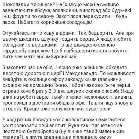
Шоколадки викинули? На їх місце можна сміливо
завантажити яблука, апельсини, виноград або будь-які
інші фрукти по сезону. Захотілося перекусити — будь
ласка. Набагато корисніше солодощів!
Отучайтесь пити каву відрами . Так, бадьорить. Але при
цьому шкодить шлунку і садить серце. А якщо любите
солодкий і з вершками, то ще швидкою зміною
гардеробу загрожує. Щоб підбадьоритися, спробуйте
пити чай мате або імбирний чай.
Знаходьте час на обід . І якщо вже знайшли, обходьте
десятою дорогою піцерії і Макдональдс. По можливості
знайдіть в околицях офісу закладу «а-ля їдальня» з
схожою на домашню їжею. І обов\’язково їжте перші
страви хоча б раз у 2-3 дні, шлунок скаже спасибі. Якщо
вже на роботі аврал, і вийти ніякої можливості, вивчіть
пропозиції з доставки обідів в офіс. Тільки піцу знову в
сторону. Краще вже популярні нині суші і роли.
В ході різних посиденьок з колективом намагайтеся
контролювати свій апетит. Рука так і тягнеться за
черговою бутербродом (ну він же такий маленький,
правда?), а друга зрадницьки підливає в келих