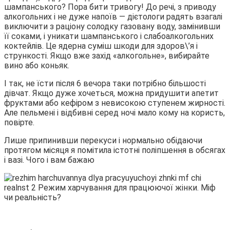
шампанського? Пора бити тривогу! До речі, з приводу
алкогольних і не дуже напоїв — дієтологи радять взагалі
виключити з раціону солодку газовану воду, замінивши
її соками, і уникати шампанського і слабоалкогольних
коктейлів. Це ядерна суміш шкоди для здоров\’я і
стрункості. Якщо вже захід «алкогольне», вибирайте
вино або коньяк.
І так, не їсти після 6 вечора таки потрібно більшості
дівчат. Якщо дуже хочеться, можна придушити апетит
фруктами або кефіром з невисокою ступенем жирності.
Але пельмені і відбивні серед ночі мало кому на користь,
повірте.
Лише припинивши перекуси і нормально обідаючи
протягом місяця я помітила істотні поліпшення в обсягах
і вазі. Чого і вам бажаю