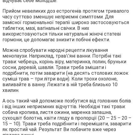
відчуває себе молодше.
Прийом невеликих доз естрогенів протягом тривалого
часу суттєво зменшує неприємні симптоми. Для
замісної гормональної терапії широко застосовуються
таблетки, мазі, вагінальні свічки. В них
використовуються тільки натуральні жіночі статеві
гормони, це допомагає знизити побічні ефекти.
Можна спробувати народні рецепти лікування
менопаузи. Наприклад, трав\’яні ванни. Потрібні такі
трави: чебрець, корінь аїру, материнка, полин, бруньки
сосни, деревій, шавлія. Трави треба змішати і
подрібнити, потім заварити (на десять столових ложок
суміші трав – три літри води). Коли трохи охолоне,
виливайте в ванну. Лежати в ній треба близько 10
хвилин.
А ось такий чай допоможе позбутися від головних болів
і від інших неприємних відчуттів. Необхідні такі трави:
собача кропива, листя ожини, маренка запашна,
сухоцвіт болотна, квіти глоду в пропорції (20 — 25 – 20 –
15 – 10). Трави треба подрібнити і перемішати, заварити
як простий чай. Результат Ви побачите вже через