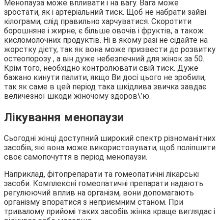
Менопауза може впливати і на вагу. Вага може
зростати, як і артеріальний тиск. Щоб не набрати зайві
кілограми, слід правильно харчуватися. Скоротити
борошняне і жирне, є більше овочів і фруктів, а також
кисломолочних продуктів. Ні в якому разі не сідайте на
жорстку дієту, так як вона може призвести до розвитку
остеопорозу , а він дуже небезпечний для жінок за 50.
Крім того, необхідно контролювати свій тиск. Дуже
бажано кинути палити, якщо Ви досі цього не зробили,
так як саме в цей період така шкідлива звичка завдає
величезної шкоди жіночому здоров\’ю.
Лікування менопаузи
Сьогодні жінці доступний широкий спектр різноманітних
засобів, які вона може використовувати, щоб поліпшити
своє самопочуття в період менопаузи.
Наприклад, фітопрепарати та гомеопатичні лікарські
засоби. Комплексні гомеопатичні препарати надають
регулюючий вплив на організм, вони допомагають
організму впоратися з неприємним станом. При
тривалому прийомі таких засобів жінка краще виглядає і