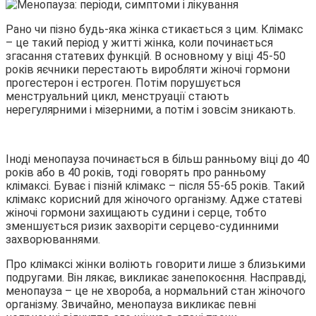
Рано чи пізно будь-яка жінка стикається з цим. Клімакс
– це такий період у житті жінка, коли починається
згасання статевих функцій. В основному у віці 45-50
років яєчники перестають виробляти жіночі гормони
прогестерон і естроген. Потім порушується
менструальний цикл, менструації стають
нерегулярними і мізерними, а потім і зовсім зникають.
Іноді менопауза починається в більш ранньому віці до 40
років або в 40 років, тоді говорять про ранньому
клімаксі. Буває і пізній клімакс – після 55-65 років. Такий
клімакс корисний для жіночого організму. Адже статеві
жіночі гормони захищають судини і серце, тобто
зменшується ризик захворіти серцево-судинними
захворюваннями.
Про клімаксі жінки воліють говорити лише з близькими
подругами. Він лякає, викликає занепокоєння. Насправді,
менопауза – це не хвороба, а нормальний стан жіночого
організму. Звичайно, менопауза викликає певні