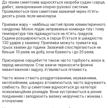
До пізнім симптомів відносяться хвороби судин і серця,
діабет, захворювання опорно-рухової системи.
Проявляються пізні симптоми зазвичай через п\’ять-
десять років після менопаузи.
Приливи жару – найбільш частий прояв клімактеричного
синдрому. Мозок подає неправильні команди тілу і тому
температура тіла підвищується на п\’ять градусів.
Судини розширюються, а серце б\’ється зі швидкістю
130 ударів у хвилину. Припливи можуть тривати від
трьох хвилин до години. Зазвичай спостерігаються не
більше 10 разів на добу, хоча бувають і до 20 разів.
Прискорене серцебиття також часто турбують жінок в
період менопаузи. Стає важче переносити фізичні
навантаження і задуху, з\’являється пітливість.
Часто жінки стають роздратованими, неуважними,
неспокійними, швидко втомлюються, часто відчувають
слабкість. Всі ці симптоми відносяться до категорії
психоемоційних розладів. Вони зустрічаються в різних
поєднаннях і заподіюють велику незручність і жінкам, і
оточуючим.