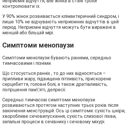
неприємні відчуття, але жінка в стані трохи
контролювати їх.
У 90% жінок розвивається клімактеричний синдром, і
лише 10% не відчувають неприємних відчуттів в цей
період. Неприємні відчуття можуть бути виражені в
меншій або більшій мірі.
Симптоми менопаузи
Симптоми менопаузи бувають ранніми, середньо
тимчасовими і пізніми.
Що стосується ранніх , то до них відносяться –
припливи жару, підвищена пітливість, прискорене
серцебиття, головні болі, а також дратівливість,
погіршення пам\’яті, депресії.
Середньо тимчасові симптоми менопаузи
розвиваються протягом наступних трьох років після
закінчення менструацій. Ось ці симптоми: сухість шкіри,
хворобливе сечовипускання, сухість слизової піхви,
запальні процеси в сечівнику і сечовому міхурі.