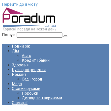
Перейти до вмісту
Пошук:
Новий рік
Дім
Авто
Кредит і банки
Здоров’я
Кулінарні рецепти
Ремонт
Сад і город
Мода
Своїми руками
Поробки
Догляд за тваринами
Сценарії