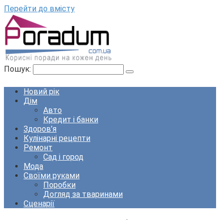
Перейти до вмісту
Пошук:
Новий рік
Дім
Авто
Кредит і банки
Здоров’я
Кулінарні рецепти
Ремонт
Сад і город
Мода
Своїми руками
Поробки
Догляд за тваринами
Сценарії