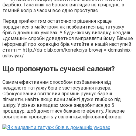
фарбою. Така лінія на бровах виглядає не природно, а
темний колір з часом все одно проступає.
Перед прийняттям остаточного рішення краще
порадитися з майстром, як позбавитися від татуажу
брів в домашніх умовах. У будь-якому випадку, невдалі
«домашні» спроби доведеться виправляти йому. Більше
інформації про корекцію брів читайте в нашій наступній
статті — http://da-club.com/korrekciya-brovej-v-domashnix-
usloviyax/
Що пропонують сучасні салони?
Самим ефективним способом позбавлення від
невдалого татуажу брів є застосування лазера.
Сфокусований світловий промінь руйнує барвні
пігменти, навіть якщо вони забиті дуже глибоко під
шкіру. У різних випадках може знадобитися до 5
процедур, щоб домогтися бажаного ефекту. Лазерне
освітлення проводять у салоні кваліфіковані фахівці.