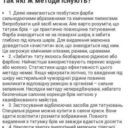
Так які ж методи існують?
1. Деякі намагаються позбутися фарби
сильнодіючими абразивними та хімічними пилингами.
Випробувати цей засіб можна. Але варто розуміти, що
татуаж брів – це практично повноцінна татуювання.
Фарба знаходиться не на поверхні шкіри, а забита
глибоко під кілька шарів. Для видалення малюнка
доведеться «зчистити» все, що знаходиться над ним.
Це загрожує хімічними опіками, ранами, шрамами.
2. «Забити» тату якоюсь безбарвною рідиною або
фарбою. Найчастіше використовують перекис водню
або молоко. Статистики щодо ефективності цього
методу немає. Якщо міркувати логічно, то введення під
шкіру нестерильной чужорідної рідини повинно
викликати відповідну реакцію в організмі – сильне
запалення. Наслідки методу непередбачувані, набагато
безпечніше салонна корекція брів ниткою у
кваліфікованого майстра.
3. Застосування відбілюючих засобів для татуювань.
Спеціальні рідини можна купити в салоні краси. Вони
здатні освітлити і розмити зображення. Повного
видалення з татуажу брів не завжди вдається досягти.
4. Наколоти зверху аналогічний малюнок тілесної