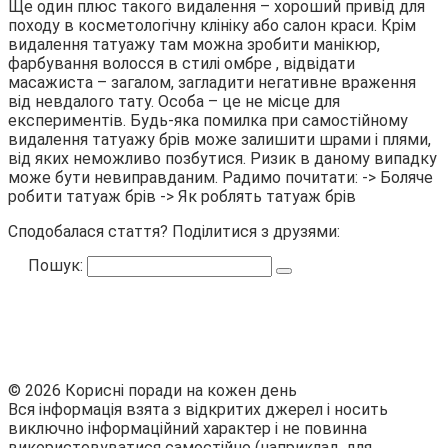
Ще один плюс такого видалення – хороший привід для
походу в косметологічну клініку або салон краси. Крім
видалення татуажу там можна зробити манікюр,
фарбування волосся в стилі омбре , відвідати
масажиста – загалом, загладити негативне враження
від невдалого тату. Особа – це не місце для
експериментів. Будь-яка помилка при самостійному
видалення татуажу брів може залишити шрами і плями,
від яких неможливо позбутися. Ризик в даному випадку
може бути невиправданим. Радимо почитати: -> Боляче
робити татуаж брів -> Як роблять татуаж брів
Сподобалася стаття? Поділитися з друзями:
Пошук:
© 2026 Корисні поради на кожен день
Вся інформація взята з відкритих джерел і носить
виключно інформаційний характер і не повинна
використовуватися самостійно (наприклад, для