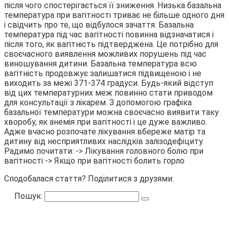
після чого спостерігається її зниження. Низька базальна
температура при вагітності триває не більше одного дня
і свідчить про те, що відбулося зачаття. Базальна
температура під час вагітності повинна відзначатися і
після того, як вагітність підтверджена. Це потрібно для
своєчасного виявлення можливих порушень під час
виношування дитини. Базальна температура всю
вагітність продовжує залишатися підвищеною і не
виходить за межі 371-374 градуси. Будь-який відступ
від цих температурних меж повинно стати приводом
для консультації з лікарем. З допомогою графіка
базальної температури можна своєчасно виявити таку
хворобу, як анемія при вагітності і це дуже важливо.
Адже вчасно розпочате лікування вбереже матір та
дитину від несприятливих наслідків залізодефіциту.
Радимо почитати: -> Лікування головного болю при
вагітності -> Якщо при вагітності болить горло
Сподобалася стаття? Поділитися з друзями:
Пошук: