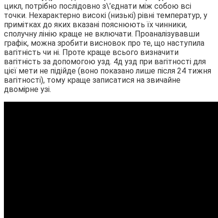
цикл, потрібно послідовно з\’єднати між собою всі
точки. Нехарактерно високі (низькі) рівні температур, у
примітках до яких вказані пояснюють їх чинники,
сполучну лінію краще не включати. Проаналізувавши
графік, можна зробити висновок про те, що наступила
вагітність чи ні. Проте краще всього визначити
вагітність за допомогою узд. 4д узд при вагітності для
цієї мети не підійде (воно показано лише після 24 тижня
вагітності), тому краще записатися на звичайне
двомірне узі.