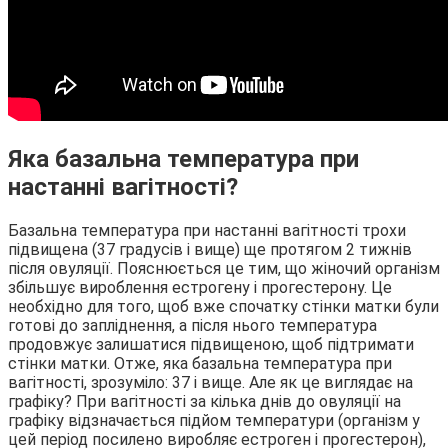
Яка базальна температура при
настанні вагітності?
Базальна температура при настанні вагітності трохи
підвищена (37 градусів і вище) ще протягом 2 тижнів
після овуляції. Пояснюється це тим, що жіночий організм
збільшує вироблення естрогену і прогестерону. Це
необхідно для того, щоб вже спочатку стінки матки були
готові до запліднення, а після нього температура
продовжує залишатися підвищеною, щоб підтримати
стінки матки. Отже, яка базальна температура при
вагітності, зрозуміло: 37 і вище. Але як це виглядає на
графіку? При вагітності за кілька днів до овуляції на
графіку відзначається підйом температури (організм у
цей період посилено виробляє естроген і прогестерон),