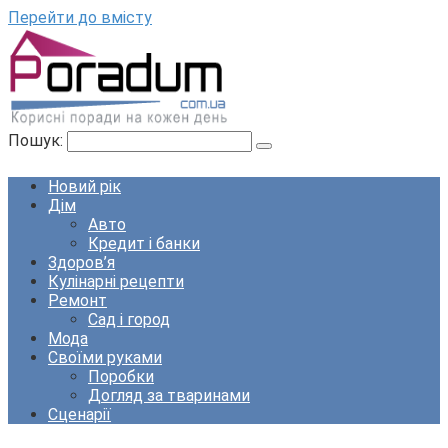
Перейти до вмісту
Пошук:
Новий рік
Дім
Авто
Кредит і банки
Здоров’я
Кулінарні рецепти
Ремонт
Сад і город
Мода
Своїми руками
Поробки
Догляд за тваринами
Сценарії