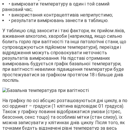
• вимірювати температуру в один і той самий
ранковий час;
• використання контрацептивів неприпустимо;
• результати вимірювань занести в таблицю.
У таблицю слід заносити і такі фактори, як прийом ліків,
вживання алкоголю, хвороби (наприклад, якщо сильно
болить горло при вагітності та інші патологічні стани, що
супроводжуються підйомом температури), переїзди і
відрядження можуть спровокувати неточність
результатів вимірювання. На підставі отриманих
вимірювань будується графік базальної температури,
при вагітності невелике підвищення температури буде
простежуватися за графіком протягом 18 і більше днів
поспіль.
На графіку по осі абсцис розташовуються дні циклу, а по
осі ординат – градуси (1 клітина відповідає 01 градуса).
Також у графіку повинні відображатися умови (стрес,
безсоння, секс тощо) та особливі мітки (стан слизу), їх
можна записувати у клітинках днів циклу. Після того, як
точками будуть відзначені рівні температур за весь