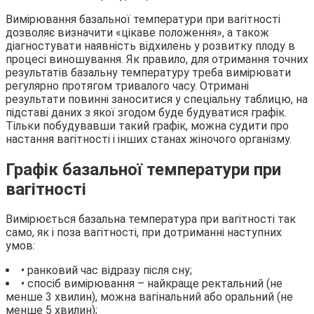
Вимірювання базальної температури при вагітності
дозволяє визначити «цікаве положення», а також
діагностувати наявність відхилень у розвитку плоду в
процесі виношування. Як правило, для отримання точних
результатів базальну температуру треба вимірювати
регулярно протягом тривалого часу. Отримані
результати повинні заноситися у спеціальну таблицю, на
підставі даних з якої згодом буде будуватися графік.
Тільки побудувавши такий графік, можна судити про
настання вагітності і інших станах жіночого організму.
Графік базальної температури при
вагітності
Вимірюється базальна температура при вагітності так
само, як і поза вагітності, при дотриманні наступних
умов:
• ранковий час відразу після сну;
• спосіб вимірювання – найкраще ректальний (не
менше 3 хвилин), можна вагінальний або оральний (не
менше 5 хвилин);