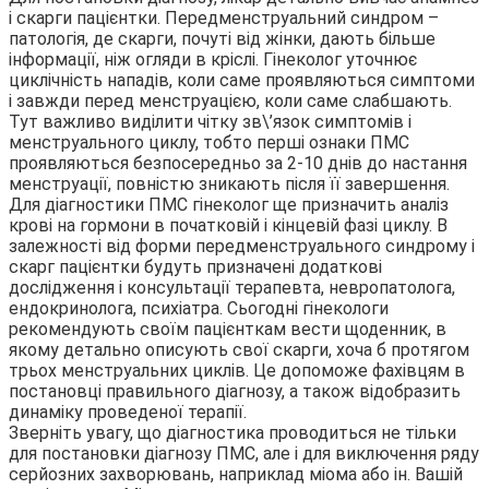
і скарги пацієнтки. Передменструальний синдром –
патологія, де скарги, почуті від жінки, дають більше
інформації, ніж огляди в кріслі. Гінеколог уточнює
циклічність нападів, коли саме проявляються симптоми
і завжди перед менструацією, коли саме слабшають.
Тут важливо виділити чітку зв\’язок симптомів і
менструального циклу, тобто перші ознаки ПМС
проявляються безпосередньо за 2-10 днів до настання
менструації, повністю зникають після її завершення.
Для діагностики ПМС гінеколог ще призначить аналіз
крові на гормони в початковій і кінцевій фазі циклу. В
залежності від форми передменструального синдрому і
скарг пацієнтки будуть призначені додаткові
дослідження і консультації терапевта, невропатолога,
ендокринолога, психіатра. Сьогодні гінекологи
рекомендують своїм пацієнткам вести щоденник, в
якому детально описують свої скарги, хоча б протягом
трьох менструальних циклів. Це допоможе фахівцям в
постановці правильного діагнозу, а також відобразить
динаміку проведеної терапії.
Зверніть увагу, що діагностика проводиться не тільки
для постановки діагнозу ПМС, але і для виключення ряду
серйозних захворювань, наприклад міома або ін. Вашій