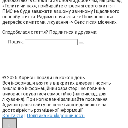
допомагають стежити за своїм здоров\’ям, наприклад
«Голити чи пах», прибирайте стреси зі свого життя і
ПМС не буде заважати вашому звичному і щасливого
способу життя. Радимо почитати: -> Післяпологова
депресія: симптоми, лікування -> Секс після місячних
Сподобалася стаття? Поділитися з друзями:
Пошук:
© 2026 Корисні поради на кожен день
Вся інформація взята з відкритих джерел і носить
виключно інформаційний характер і не повинна
використовуватися самостійно (наприклад, для
лікування). При копіюванні залишайте посилання.
Адміністрація сайту не несе відповідальність за
достовірність розміщеної інформації.
Контакти
|
Політика конфіденційності