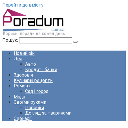
Перейти до вмісту
Пошук:
Новий рік
Дім
Авто
Кредит і банки
Здоров’я
Кулінарні рецепти
Ремонт
Сад і город
Мода
Своїми руками
Поробки
Догляд за тваринами
Сценарії