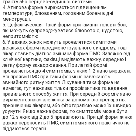
тракту або серцево-судинної системи.
4. Атипова форма виражається підвищенням
температури, блюванням, головним болем в дні
менструації.
5. Цефалгическая. Такій формі притаманні головні болі,
які можуть супроводжуватися блювотою, нудотою,
непритомністю.
6. У деяких жінок можуть проявлятися симптоми
декількох форм передменструального синдрому, тоді
лікар ставить діагноз змішана форма ПМС. Залежно від
клінічної картини, фахівці виділяють важку, середню і
легку форму захворювання. При легкій формі
проявляється до 4 симптомів, з яких 1-2 явно виражені.
Всі прояви ПМС при такій формі не заважають
звичайного ритму життя. Лікування така форма не
вимагає, тут важлива тільки профілактика та ведення
правильного способу життя. При середній формі є явно
виражені ознаки, але жінка за допомогою препаратів,
призначених лікарем, або фітотерапією може їх швидко
усунути. Якщо важка форма, то симптомів може бути
до 12 з яких від 2 до 5 превалюють. При цій формі жінка
важко переносить ПМС, симптоми якого практично не
піддаються терапії.