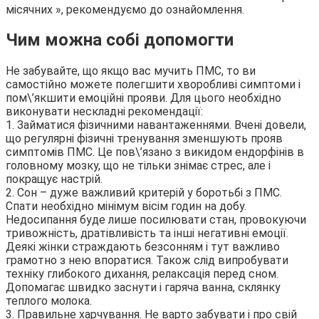
місячних », рекомендуємо до ознайомлення.
Чим можна собі допомогти
Не забувайте, що якщо вас мучить ПМС, то ви
самостійно можете полегшити хворобливі симптоми і
пом\’якшити емоційні прояви. Для цього необхідно
виконувати нескладні рекомендації:
1. Займатися фізичними навантаженнями. Вчені довели,
що регулярні фізичні тренування зменшують прояв
симптомів ПМС. Це пов\’язано з викидом ендорфінів в
головному мозку, що не тільки знімає стрес, але і
покращує настрій.
2. Сон – дуже важливий критерій у боротьбі з ПМС.
Спати необхідно мінімум вісім годин на добу.
Недосипання буде лише посилювати стан, провокуючи
тривожність, дратівливість та інші негативні емоції.
Деякі жінки страждають безсонням і тут важливо
грамотно з нею впоратися. Також слід випробувати
техніку глибокого дихання, релаксація перед сном.
Допомагає швидко заснути і гаряча ванна, склянку
теплого молока.
3. Правильне харчування. Не варто забувати і про свій