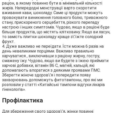
раціон, в якому повинно бути в мінімальній кількості
жирів. Напередодні менструації варто скоротити
вживання кави, шоколаду. Саме ці продукти можуть
провокувати виникнення головного болю, тривожного
стану, прискореного серцебиття, різкого перепаду
настрою і інших симптомів. Чудово, якщо в раціоні буде
більше продуктів, що містять клітковину. Якщо ви ласун,
то замість плитки шоколаду краще з\’їжте солодкий
фрукт.
4. Дуже важливо не переїдати. Їсти можна 6 разів на
день невеликими порціями. Важливо правильно
харчуватися , виключивши з раціону жирну, гостру,
смажену їжу. Чудово, якщо ви будете з їжею приймати
харчові добавки, вітамін В6 С, магній, кальцій, які
допомагають впоратися з деякими проявами ПМС.
Зберегти жіноче здоров\’я і попередити появу
захворювань допоможуть фитотампоны, про які ми
розповіли у статті «Китайські тампони відгуки лікарів
гінекологів».
Профілактика
Для збереження свого здоров\’я, жінки повинні