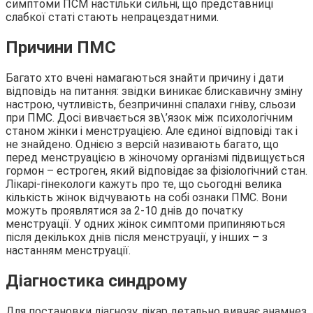
симптоми ПСМ настільки сильні, що представниці
слабкої статі стають непрацездатними.
Причини ПМС
Багато хто вчені намагаються знайти причину і дати
відповідь на питання: звідки виникає блискавичну зміну
настрою, чутливість, безпричинні спалахи гніву, сльози
при ПМС. Досі вивчається зв\’язок між психологічним
станом жінки і менструацією. Але єдиної відповіді так і
не знайдено. Однією з версій називають багато, що
перед менструацією в жіночому організмі підвищується
гормон – естроген, який відповідає за фізіологічний стан.
Лікарі-гінекологи кажуть про те, що сьогодні велика
кількість жінок відчувають на собі ознаки ПМС. Вони
можуть проявлятися за 2-10 днів до початку
менструації. У одних жінок симптоми припиняються
після декількох днів після менструації, у інших – з
настанням менструації.
Діагностика синдрому
Для постановки діагнозу, лікар детально вивчає анамнез