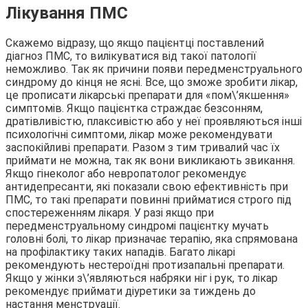
Лікування ПМС
Скажемо відразу, що якщо пацієнтці поставлений
діагноз ПМС, то вилікуватися від такої патології
неможливо. Так як причини появи передменструального
синдрому до кінця не ясні. Все, що зможе зробити лікар,
це прописати лікарські препарати для «пом\’якшення»
симптомів. Якщо пацієнтка страждає безсонням,
дратівливістю, плаксивістю або у неї проявляються інші
психологічні симптоми, лікар може рекомендувати
заспокійливі препарати. Разом з тим тривалий час їх
приймати не можна, так як вони викликають звикання.
Якщо гінеколог або невропатолог рекомендує
антидепресанти, які показали свою ефективність при
ПМС, то такі препарати повинні прийматися строго під
спостереженням лікаря. У разі якщо при
передменструальному синдромі пацієнтку мучать
головні болі, то лікар призначає терапію, яка спрямована
на профілактику таких нападів. Багато лікарі
рекомендують нестероїдні протизапальні препарати.
Якщо у жінки з\’являються набряки ніг і рук, то лікар
рекомендує приймати діуретики за тиждень до
настання менструації.