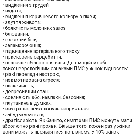
• виділення з грудей;
• нудота;
• виділення коричневого кольору з піхви;
• здуття живота;
• болючість молочних залоз;
• блювання;
• головний біль;
• запаморочення;
• підвищення артеріального тиску;
• прискорене серцебиття;
• незначне збільшення ваги. До емоційних або
психоневрологічним ознаками ПМС у жінок відносять:
• різкі перепади настрою;
• невмотивована агресія;
• плаксивість;
• депресивний стан;
• сонливість або, навпаки, безсоння;
• плутанина в думках;
• внутрішнє психологічне напруження;
• забудькуватість;
• дратівливість. Як бачите, симптоми ПМС можуть мати
абсолютно різні прояви. Більше того, кожен раз у жінки
вони можуть проявлятися по-різному. У 10% жінок