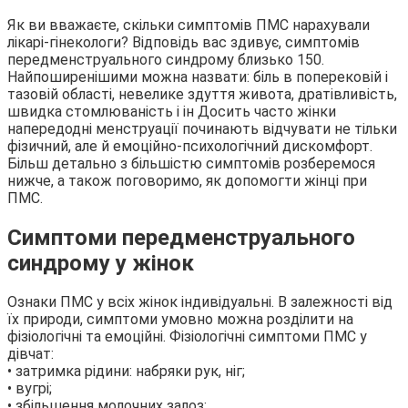
Як ви вважаєте, скільки симптомів ПМС нарахували
лікарі-гінекологи? Відповідь вас здивує, симптомів
передменструального синдрому близько 150.
Найпоширенішими можна назвати: біль в поперековій і
тазовій області, невелике здуття живота, дратівливість,
швидка стомлюваність і ін Досить часто жінки
напередодні менструації починають відчувати не тільки
фізичний, але й емоційно-психологічний дискомфорт.
Більш детально з більшістю симптомів розберемося
нижче, а також поговоримо, як допомогти жінці при
ПМС.
Симптоми передменструального
синдрому у жінок
Ознаки ПМС у всіх жінок індивідуальні. В залежності від
їх природи, симптоми умовно можна розділити на
фізіологічні та емоційні. Фізіологічні симптоми ПМС у
дівчат:
• затримка рідини: набряки рук, ніг;
• вугрі;
• збільшення молочних залоз;