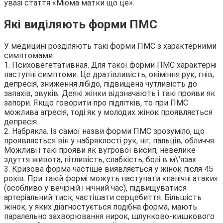
увазі стаття «Міома матки що це».
Які виділяють форми ПМС
У медицині розділяють такі форми ПМС з характерними
симптомами:
1. Психовегетативная. Для такої форми ПМС характерні
наступні симптоми. Це дратівливість, оніміння рук, гнів,
депресія, зниження лібідо, підвищена чутливість до
запахів, звуків. Деякі жінки відзначають і такі прояви як
запори. Якщо говорити про підлітків, то при ПМС
можлива агресія, тоді як у молодих жінок проявляється
депресія.
2. Набрякла. Із самої назви форми ПМС зрозуміло, що
проявляється він у набряклості рук, ніг, пальців, обличчя.
Можливі і такі прояви як вугрової висип, невелике
здуття живота, пітливість, слабкість, болі в м\’язах.
3. Кризова форма частіше виявляється у жінок після 45
років. При такій формі можуть наступати «панічні атаки»
(особливо у вечірній і нічний час), підвищуватися
артеріальний тиск, частішати серцебиття. Більшість
жінок, у яких діагностується подібна форма, мають
паралельно захворювання нирок, шлунково-кишкового