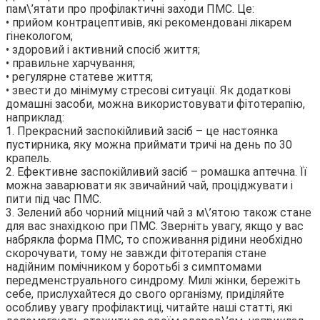
пам\’ятати про профілактичні заходи ПМС. Це:
• прийом контрацептивів, які рекомендовані лікарем
гінекологом;
• здоровий і активний спосіб життя;
• правильне харчування;
• регулярне статеве життя;
• звести до мінімуму стресові ситуації. Як додаткові
домашні засоби, можна використовувати фітотерапію,
наприклад:
1. Прекрасний заспокійливий засіб – це настоянка
пустирника, яку можна приймати тричі на день по 30
крапель.
2. Ефективне заспокійливий засіб – ромашка аптечна. Її
можна заварювати як звичайний чай, проціджувати і
пити під час ПМС.
3. Зелений або чорний міцний чай з м\’ятою також стане
для вас знахідкою при ПМС. Зверніть увагу, якщо у вас
набрякла форма ПМС, то споживання рідини необхідно
скорочувати, тому не завжди фітотерапія стане
надійним помічником у боротьбі з симптомами
передменструального синдрому. Милі жінки, бережіть
себе, прислухайтеся до свого організму, приділяйте
особливу увагу профілактиці, читайте наші статті, які