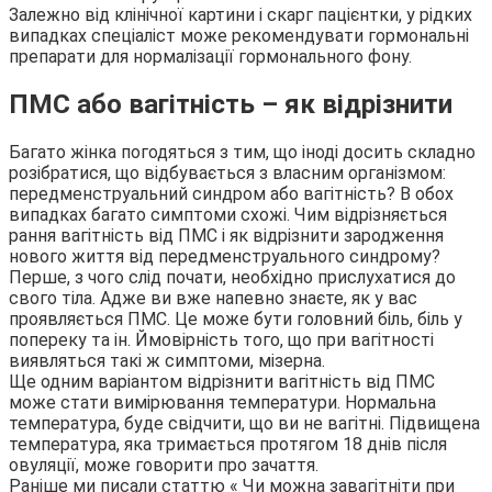
Залежно від клінічної картини і скарг пацієнтки, у рідких
випадках спеціаліст може рекомендувати гормональні
препарати для нормалізації гормонального фону.
ПМС або вагітність – як відрізнити
Багато жінка погодяться з тим, що іноді досить складно
розібратися, що відбувається з власним організмом:
передменструальний синдром або вагітність? В обох
випадках багато симптоми схожі. Чим відрізняється
рання вагітність від ПМС і як відрізнити зародження
нового життя від передменструального синдрому?
Перше, з чого слід почати, необхідно прислухатися до
свого тіла. Адже ви вже напевно знаєте, як у вас
проявляється ПМС. Це може бути головний біль, біль у
попереку та ін. Ймовірність того, що при вагітності
виявляться такі ж симптоми, мізерна.
Ще одним варіантом відрізнити вагітність від ПМС
може стати вимірювання температури. Нормальна
температура, буде свідчити, що ви не вагітні. Підвищена
температура, яка тримається протягом 18 днів після
овуляції, може говорити про зачаття.
Раніше ми писали статтю « Чи можна завагітніти при