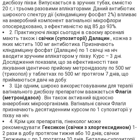
дисбіозу піхви. Випускається в зручних тубах, ємністю
20 г, і трьома разовими аплікаторами. Даний антибіотик
широкого спектру дії (кліндаміцину фосфат 2%) впливає
на анаеробний компонент вагінальної мікрофлори
опосередковано, з ефективністю від 85 до 93%.
2. Практикуючі лікарі сьогодні в своєму арсеналі
мають також і
свічки (супозиторії) Далацин
, кожна з
яких містить 100 мг антибіотика. Призначають
кліндаміцину фосфат (Далацин) по 1 свічці на ніч
вводити зручним аплікатором у піхву. Курс – 3 дні.
Дослідження показали, що за ефективності таке
лікування ідентично прийому метронідазолу по 500 мг
(трихопол) у таблетках по 500 мг протягом 7 днів, що
приймаються двічі на добу.
3. Ще одним, широко використовуваним для терапії
вагінального дисбіозу препаратом вважається
Флагіл
(метронідазол)
. Він також активний відносно
анаеробних мікроорганізмів. Вагінальні свічки Флагіл
призначають десятиденним курсом по 1 супозиторії у
піхву на ніч.
4. Крім цих препаратів, гінеколог може
рекомендувати:
Гексикон (свічки з хлоргексидином)
1-
2 рази в добу протягом тижня або 10 днів; свічки
Тержинан – по 1 протягом 10 днів, Бетадин-супозиторії