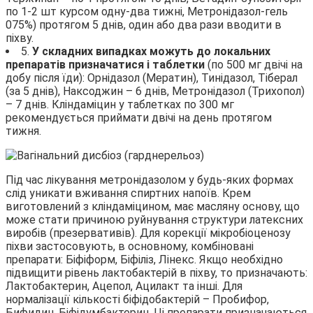
по 1-2 шт курсом одну-два тижні, Метронідазол-гель
075%) протягом 5 днів, один або два рази вводити в
піхву.
5.
У складних випадках можуть до локальних
препаратів призначатися і таблетки
(по 500 мг двічі на
добу після їди): Орнідазол (Мератин), Тинідазол, Тіберал
(за 5 днів), Наксоджин – 6 днів, Метронідазол (Трихопол)
– 7 днів. Кліндаміцин у таблетках по 300 мг
рекомендується приймати двічі на день протягом
тижня.
Під час лікування метронідазолом у будь-яких формах
слід уникати вживання спиртних напоїв. Крем
виготовлений з кліндаміцином, має масляну основу, що
може стати причиною руйнування структури латексних
виробів (презервативів). Для корекції мікробіоценозу
піхви застосовують, в основному, комбіновані
препарати: Біфіформ, Біфіліз, Лінекс. Якщо необхідно
підвищити рівень лактобактерій в піхву, то призначають:
Лактобактерин, Ацепол, Ацилакт та інші. Для
нормалізації кількості біфідобактерій – Пробифор,
Бифидин, Біфідумбактерин. Ці препарати призначаються