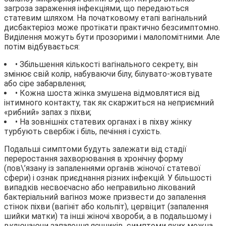
загроза зараження інфекціями, що передаються
статевим шляхом. На початковому етапі вагінальний
дисбактеріоз може протікати практично безсимптомно.
Виділення можуть бути прозорими і малопомітними. Але
потім відбувається:
• Збільшення кількості вагінального секрету, він
змінює свій колір, набуваючи білу, білувато-жовтувате
або сіре забарвлення;
• Кожна шоста жінка змушена відмовлятися від
інтимного контакту, так як скаржиться на неприємний
«рибний» запах з піхви;
• На зовнішніх статевих органах і в піхву жінку
турбують свербіж і біль, печіння і сухість.
Подальші симптоми будуть залежати від стадії
переростання захворювання в хронічну форму
(пов\’язану із запаленнями органів жіночої статевої
сфери) і ознак приєднання різних інфекцій. У більшості
випадків несвоєчасно або неправильно лікований
бактеріальний вагіноз може призвести до запалення
стінок піхви (вагініт або кольпіт), цервіцит (запалення
шийки матки) та інші жіночі хвороби, а в подальшому і
включаючи запалення яєчників, симптоми яких можна