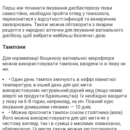
Перш ніж починати лікування дисбактеріозу піхви
самостійно, необхідно пройти огляд у гінеколога,
переконатися у відсутності інфекцій та венеричних
захворювань. Також можна обговорити з лікарем
рецепти з народної аптечки для лікування вагінального
дисбіозу, щоб вибрати найбільш безпечні і дієві.
Тампони
Для нормалізації біоценозу вагінальної мікрофлори
можна використовувати тампони, вводячи їх в піхву на
ніч.
• Один день тампон змочують в кефірі кімнатної
температури, в інший день для цієї мети
використовуємо натуральний рідкий мед (якщо немає
алергії на продукти бджільництва). Їх необхідно вводити
у піхву на 6-8 годин, наприклад, на ніч. Повний курс
лікування домашніми «ліками» — 10 днів.
• Можна просочити тампон соком столітника (алое).
Його можна використовувати для цієї мети як у
чистому вигляді, так і в суміші з маслами: оливковою,
обліпиховою. Ці масла також можна застосовувати