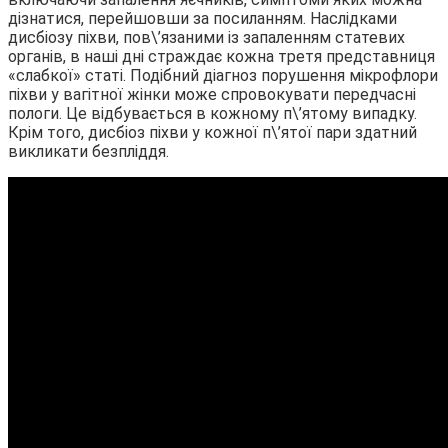
дізнатися, перейшовши за посиланням. Наслідками
дисбіозу піхви, пов\’язаними із запаленням статевих
органів, в наші дні страждає кожна третя представниця
«слабкої» статі. Подібний діагноз порушення мікрофлори
піхви у вагітної жінки може спровокувати передчасні
пологи. Це відбувається в кожному п\’ятому випадку.
Крім того, дисбіоз піхви у кожної п\’ятої пари здатний
викликати безпліддя.