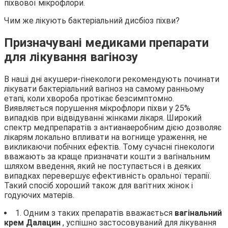
піхвової мікрофлори.
Чим же лікують бактеріальний дисбіоз піхви?
Призначувані медиками препарати
для лікування вагінозу
В наші дні акушери-гінекологи рекомендують починати
лікувати бактеріальний вагіноз на самому ранньому
етапі, коли хвороба протікає безсимптомно.
Виявляється порушення мікрофлори піхви у 25%
випадків при відвідуванні жінками лікаря. Широкий
спектр медпрепаратів з антианаеробним дією дозволяє
лікарям локально впливати на вогнище ураження, не
викликаючи побічних ефектів. Тому сучасні гінекологи
вважають за краще призначати кошти з вагінальним
шляхом введення, який не поступається і в деяких
випадках перевершує ефективність оральної терапії.
Такий спосіб хороший також для вагітних жінок і
годуючих матерів.
1. Одним з таких препаратів вважається
вагінальний
крем Далацин
, успішно застосовуваний для лікування