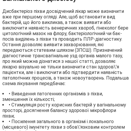
Дисбактеріоз піхви досвідчений лікар може визначити
вже при першому огляді. Але, щоб встановити вид
бактерій, що його викликав, а також виявити або
виключити наявність венеричних хвороб, гінеколог бере
цитологічний мазок на флору, бактеріологічний чи бак-
посів виділень з піхви та проводить ПЛР-діагностику.
Остання дозволяє виявити захворювання, які
передаються статевим шляхом (ЗПСШ). Призначений
діагностичне трансвагінальне узд органів малого тазу,
про який можна дізнатися з нашої статті, дозволяє
лікарю візуально не тільки визначити стан здоров\’я
пацієнтки, але і виключити або підтвердити наявність
патологічних процесів, а також новоутворень. Подальша
схема лікування передбачає:
• Виведення патогенних організмів з піхви,
зменшення їх кількості;
• Стимуляція росту корисних бактерій у вагінальному
просторі, досягнення балансу здорової мікрофлори
піхви;
• Посилення загального в організмі і локального
(місцевого) імунітету піхви з обов\’язковим контролем