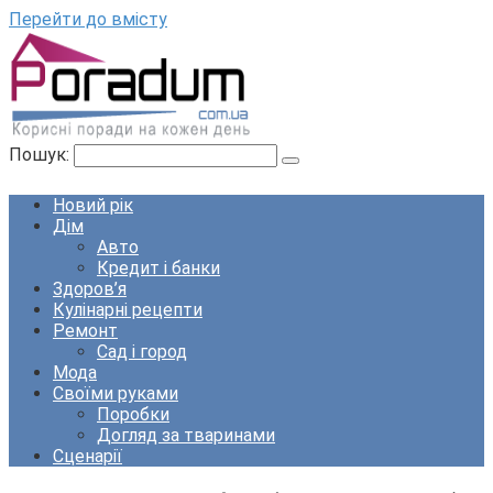
Перейти до вмісту
Пошук:
Новий рік
Дім
Авто
Кредит і банки
Здоров’я
Кулінарні рецепти
Ремонт
Сад і город
Мода
Своїми руками
Поробки
Догляд за тваринами
Сценарії