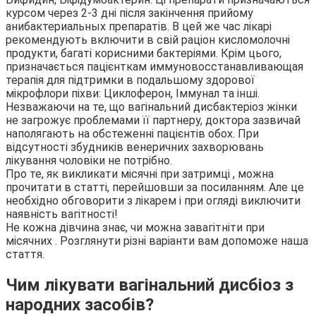
курсом через 2-3 дні після закінчення прийому
анибактериальных препаратів. В цей же час лікарі
рекомендують включити в свій раціон кисломолочні
продукти, багаті корисними бактеріями. Крім цього,
призначається пацієнткам иммуновосстанавливающая
терапія для підтримки в подальшому здорової
мікрофлори піхви: Циклоферон, Іммунал та інші.
Незважаючи на те, що вагінальний дисбактеріоз жінки
не загрожує проблемами її партнеру, доктора зазвичай
наполягають на обстеженні пацієнтів обох. При
відсутності збудників венеричних захворювань
лікування чоловіки не потрібно.
Про те, як викликати місячні при затримці , можна
прочитати в статті, перейшовши за посиланням. Але це
необхідно обговорити з лікарем і при огляді виключити
наявність вагітності!
Не кожна дівчина знає, чи можна завагітніти при
місячних . Розглянути різні варіанти вам допоможе наша
стаття.
Чим лікувати вагінальний дисбіоз з
народних засобів?