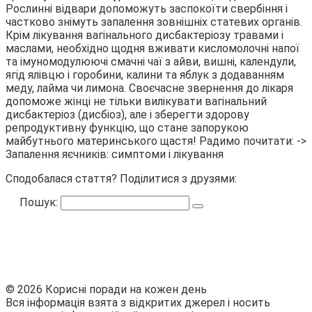
Рослинні відвари допоможуть заспокоїти свербіння і
частково знімуть запалення зовнішніх статевих органів.
Крім лікування вагінального дисбактеріозу травами і
маслами, необхідно щодня вживати кисломолочні напої
та імуномодулюючі смачні чаї з айви, вишні, календули,
ягід ялівцю і горобини, калини та яблук з додаванням
меду, лайма чи лимона. Своєчасне звернення до лікаря
допоможе жінці не тільки вилікувати вагінальний
дисбактеріоз (дисбіоз), але і зберегти здорову
репродуктивну функцію, що стане запорукою
майбутнього материнського щастя! Радимо почитати: ->
Запалення яєчників: симптоми і лікування
Сподобалася стаття? Поділитися з друзями:
Пошук:
© 2026 Корисні поради на кожен день
Вся інформація взята з відкритих джерел і носить