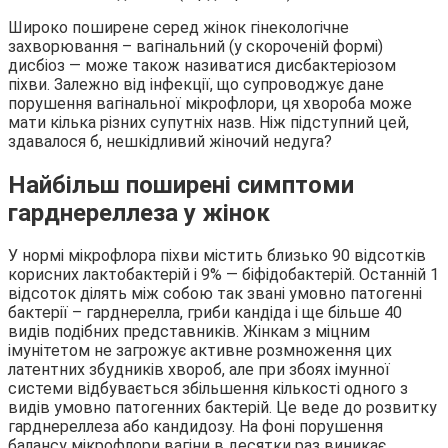
Широко поширене серед жінок гінекологічне
захворювання – вагінальний (у скороченій формі)
дисбіоз — може також називатися дисбактеріозом
піхви. Залежно від інфекції, що супроводжує дане
порушення вагінальної мікрофлори, ця хвороба може
мати кілька різних супутніх назв. Ніж підступний цей,
здавалося б, нешкідливий жіночий недуга?
Найбільш поширені симптоми
гарднереллеза у жінок
У нормі мікрофлора піхви містить близько 90 відсотків
корисних лактобактерій і 9% — біфідобактерій. Останній 1
відсоток ділять між собою так звані умовно патогенні
бактерії – гарднерелла, гриби кандіда і ще більше 40
видів подібних представників. Жінкам з міцним
імунітетом не загрожує активне розмноження цих
латентних збудників хвороб, але при збоях імунної
системи відбувається збільшення кількості одного з
видів умовно патогенних бактерій. Це веде до розвитку
гарднереллеза або кандидозу. На фоні порушення
балансу мікрофлори вагіни в десятки раз виникає