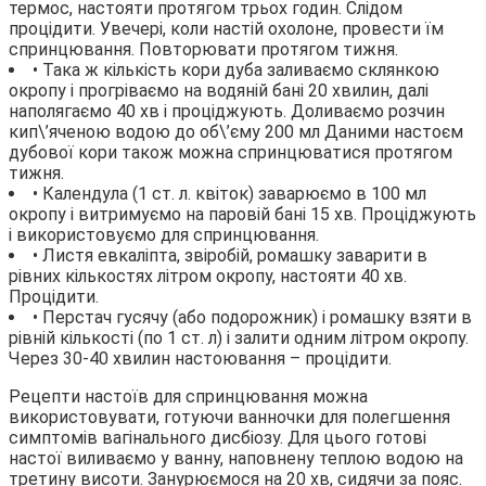
термос, настояти протягом трьох годин. Слідом
процідити. Увечері, коли настій охолоне, провести їм
спринцювання. Повторювати протягом тижня.
• Така ж кількість кори дуба заливаємо склянкою
окропу і прогріваємо на водяній бані 20 хвилин, далі
наполягаємо 40 хв і проціджують. Доливаємо розчин
кип\’яченою водою до об\’єму 200 мл Даними настоєм
дубової кори також можна спринцюватися протягом
тижня.
• Календула (1 ст. л. квіток) заварюємо в 100 мл
окропу і витримуємо на паровій бані 15 хв. Проціджують
і використовуємо для спринцювання.
• Листя евкаліпта, звіробій, ромашку заварити в
рівних кількостях літром окропу, настояти 40 хв.
Процідити.
• Перстач гусячу (або подорожник) і ромашку взяти в
рівній кількості (по 1 ст. л) і залити одним літром окропу.
Через 30-40 хвилин настоювання – процідити.
Рецепти настоїв для спринцювання можна
використовувати, готуючи ванночки для полегшення
симптомів вагінального дисбіозу. Для цього готові
настої виливаємо у ванну, наповнену теплою водою на
третину висоти. Занурюємося на 20 хв, сидячи за пояс.