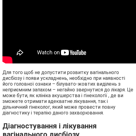
Для того щоб не допустити розвитку вагінального
дисбіозу і появи ускладнень, необхідно при наявності
його головної ознаки – білувато-жовтих виділень з
неприємним запахом – негайно звернутися до лікаря. Це
може бути, як клініка акушерства і гінекології , де ви
зможете отримати адекватне лікування, так і
дільничний гінеколог, який може провести повну
діагностику і терапію даного захворювання.
Діагностування і лікування
вагінального дисбіозу