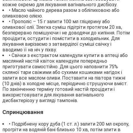
кожне окремо для лікування вагінального дисбіозу.
• Масло чайного дерева разом з обліпиховою або
оливковою олією.
• Прополіс – 15 г залити 100 мл гліцерину або
оливкової олії. Злегка суміш підігріти протягом 20 хв,
безперервно помішуючи і не доводячи до кипіння. Потім
процідити, остудити і помістити в холодильник. Для
лікування вирізаємо з затверділої суміші свічку і
вводимо її на ніч у піхву.
• Свічки з екстрактом календули купити в аптеці або
масляний настій квіток календули попередньо
приготувати самостійно. Для цього наповнити 75%
скляної тари свіжими або сухими кошиками нагідок і
залити все маслом оливи. Поставити на півтора тижні
(10 днів) в холодне місце, періодично струшуючи вміст.
По закінченню терміну готовий настій процідити і
використовувати для лікування вагінального
дисбактеріозу у вигляді тампонів.
Спринцювання
• Подрібнену кору дуба (1 ст. л.) залити 200 мл окропу,
прогріти на водяній бані близько 10 хв, потім злити в