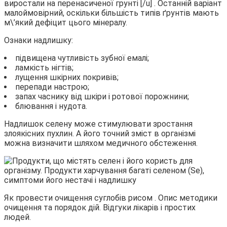
виростали на перенасиченої грунті [/u] . Останній варіант
малоймовірний, оскільки більшість типів ґрунтів мають
м\’який дефіцит цього мінералу.
Ознаки надлишку:
підвищена чутливість зубної емалі;
ламкість нігтів;
лущення шкірних покривів;
перепади настрою;
запах часнику від шкіри і ротової порожнини;
блювання і нудота.
Надлишок селену може стимулювати зростання
злоякісних пухлин. А його точний зміст в організмі
можна визначити шляхом медичного обстеження.
Як провести очищення суглобів рисом . Опис методики
очищення та порядок дій. Відгуки лікарів і простих
людей.