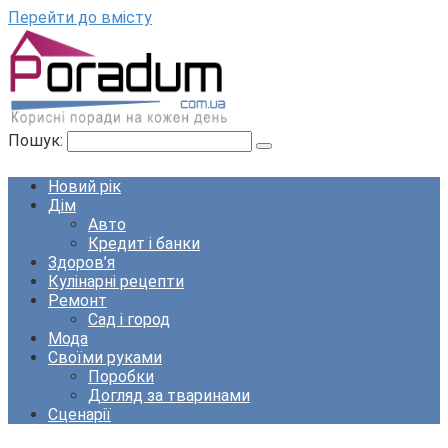
Перейти до вмісту
Пошук:
Новий рік
Дім
Авто
Кредит і банки
Здоров’я
Кулінарні рецепти
Ремонт
Сад і город
Мода
Своїми руками
Поробки
Догляд за тваринами
Сценарії