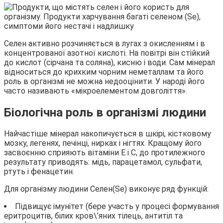
Селен активно розчиняється в лугах з окисленням і в
концентрованої азотної кислоті. На повітрі він стійкий
до кислот (сірчана та соляна), кисню і води. Сам мінерал
відноситься до крихким чорним неметаллам та його
роль в організмі не можна недооцінити. У народі його
часто називають «мікроелементом довголіття».
Біологічна роль в організмі людини
Найчастіше мінерал накопичується в шкірі, кістковому
мозку, легенях, печінці, нирках і нігтях. Кращому його
засвоєнню сприяють вітаміни Е і С, до протилежного
результату приводять: мідь, парацетамол, сульфати,
ртуть і фенацетин.
Для організму людини Селен(Se) виконує ряд функцій:
Підвищує імунітет (бере участь у процесі формування
еритроцитів, білих кров\’яних тілець, антитіл та