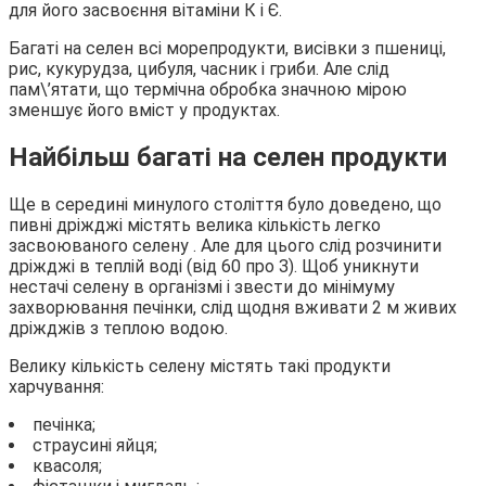
для його засвоєння вітаміни К і Є.
Багаті на селен всі морепродукти, висівки з пшениці,
рис, кукурудза, цибуля, часник і гриби. Але слід
пам\’ятати, що термічна обробка значною мірою
зменшує його вміст у продуктах.
Найбільш багаті на селен продукти
Ще в середині минулого століття було доведено, що
пивні дріжджі містять велика кількість легко
засвоюваного селену . Але для цього слід розчинити
дріжджі в теплій воді (від 60 про З). Щоб уникнути
нестачі селену в організмі і звести до мінімуму
захворювання печінки, слід щодня вживати 2 м живих
дріжджів з теплою водою.
Велику кількість селену містять такі продукти
харчування:
печінка;
страусині яйця;
квасоля;