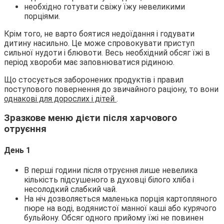
необхідно готувати свіжу їжу невеликими
порціями.
Крім того, не варто боятися недоїдання і годувати
дитину насильно. Це може спровокувати приступ
сильної нудоти і блювоти. Весь необхідний обсяг їжі в
період хвороби має заповнюватися рідиною.
Що стосується заборонених продуктів і правил
поступового повернення до звичайного раціону, то вони
однакові для дорослих і дітей
.
Зразкове меню дієти після харчового
отруєння
День 1
В перші години після отруєння лише невелика
кількість підсушеного в духовці білого хліба і
несолодкий слабкий чай.
На ніч дозволяється маленька порція картопляного
пюре на воді, водянистої манної каші або курячого
бульйону. Обсяг одного прийому їжі не повинен