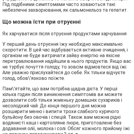
Під подібними симптомами часто ховаються такі
небезпечні захворювання, як сальмонельоз та гепатит.
Що можна їсти при отруєнні
Як харчуватися після отруєння продуктами харчування
У перший день отруєння їжу необхідно максимально
скоротити. В цей час відбувається активне очищення, і
організм не буде витрачати зайву енергію на якісне
перетравлювання надійшли в нього продуктів. Якщо вас
не турбує почуття голоду, то зовсім відмовтеся від їжі.
Але уважно прислухайтеся до себе. Як тільки відчуєте
голод, обов\’язково поїжте.
Пам\’ятайте, що вам потрібна щадна дієта. У перші
кілька годин після виникнення симптомів ви можете
дозволити собі тільки жменьку домашніх сухариків і
несолодкий чай. До кінця першого дня можна
розширити меню і випити трохи слабкого курячого
бульйону без овочів і спецій. Також вам можна рідкі
водянисті каші і картопляне пюре, приготовлене без
додавання олії, молока і солі. Обсяг кожного прийому їжі