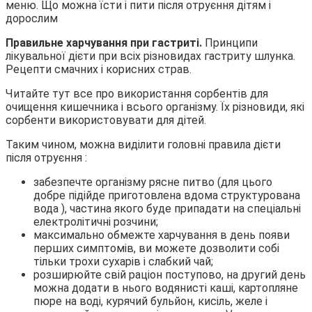
Правильне харчування при гастриті.
Принципи
лікувальної дієти при всіх різновидах гастриту шлунка.
Рецепти смачних і корисних страв.
Читайте тут все про використання сорбентів для
очищення кишечника і всього організму. Їх різновиди, які
сорбенти використовувати для дітей.
Таким чином, можна виділити головні правила дієти
після отруєння :
забезпечте організму рясне питво (для цього
добре підійде приготовлена вдома структурована
вода ), частина якого буде припадати на спеціальні
електролітичні розчини;
максимально обмежте харчування в день появи
перших симптомів, ви можете дозволити собі
тільки трохи сухарів і слабкий чай;
розширюйте свій раціон поступово, на другий день
можна додати в нього водянисті каші, картопляне
пюре на воді, курячий бульйон, кисіль, желе і