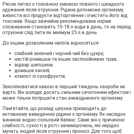
Рясне питво є головною умовою повного і швидкого
одужання після отруєння. Рідина допоможе організму
вивести всі продукти відторгнення і очистить його від
токсинів. Якщо звичайна рекомендована норма
споживання становить 15-18 л води в день, то на період
отруєння слід пити як мінімум 25 л в день.
До іншим дозволеним напоїв відносяться :
слабкий зелений і чорний чай без цукру;
настій ромашки та інших заспокійливих трав;
відвар шипшини;
домашні киселі;
компот із сухофруктів.
Захоплюватися кавою в перший тиждень хвороби не
варто. Він володіє досить сильним сечогінним ефектом і
може тільки погіршити стан зневодненого організму.
Пам’ятайте, що розлад шлунка призводить до
активному виведенню рідини з організму. Як наслідок
виникає водно-сольовий баланс. Саме він є причиною
слабкості, сухості в роті і запаморочень, які нерідко
мучать людей після отруєння і проносі. Для того щоб