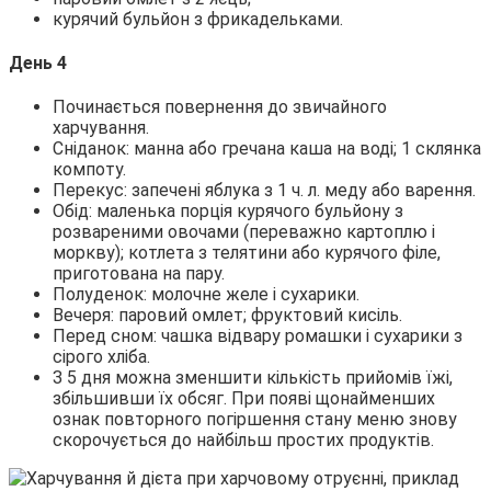
курячий бульйон з фрикадельками.
День 4
Починається повернення до звичайного
харчування.
Сніданок: манна або гречана каша на воді; 1 склянка
компоту.
Перекус: запечені яблука з 1 ч. л. меду або варення.
Обід: маленька порція курячого бульйону з
розвареними овочами (переважно картоплю і
моркву); котлета з телятини або курячого філе,
приготована на пару.
Полуденок: молочне желе і сухарики.
Вечеря: паровий омлет; фруктовий кисіль.
Перед сном: чашка відвару ромашки і сухарики з
сірого хліба.
З 5 дня можна зменшити кількість прийомів їжі,
збільшивши їх обсяг. При появі щонайменших
ознак повторного погіршення стану меню знову
скорочується до найбільш простих продуктів.