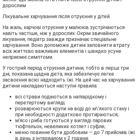
Лікувальне харчування після отруєння у дітей
На жаль, харчові отруєння у малюків зустрічаються
навіть частіше, ніж у дорослих. Окрім звичайного
лікування, педіатр завжди призначає спеціальне
харчування. Воно допоможе дитині заповнити втрату
всіх життєво важливих елементів і швидко усуне
неприємні симптоми.
У гострий період отруєння дитини, тобто в перші три
дні, показана щадна дієта, яка забезпечує легке
засвоєння всієї надходить їжі. На цей час на харчування
дитини накладаються наступні правила:
всі страви подаються в напіврідкому і
перетертому вигляді;
розварюються крупи на воді до м\’якого стану і
при необхідності додатково протираються;
м’ясо і риба готуються у вигляді парових
тюфтельок, невеликих котлет і суфле;
меню повинне бути дробовим — до 7 прийомів їжі
в день з інтервалом у 2 години;