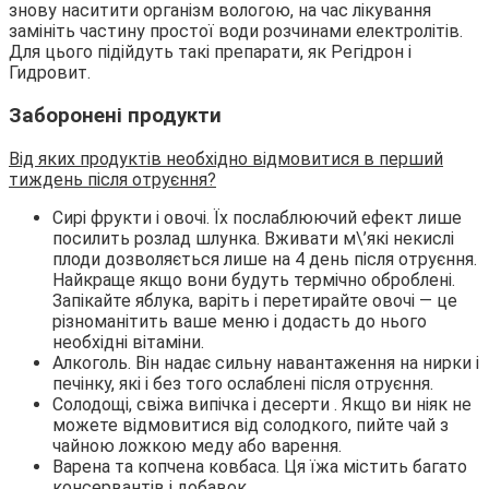
знову наситити організм вологою, на час лікування
замініть частину простої води розчинами електролітів.
Для цього підійдуть такі препарати, як Регідрон і
Гидровит.
Заборонені продукти
Від яких продуктів необхідно відмовитися в перший
тиждень після отруєння?
Сирі фрукти і овочі. Їх послаблюючий ефект лише
посилить розлад шлунка. Вживати м\’які некислі
плоди дозволяється лише на 4 день після отруєння.
Найкраще якщо вони будуть термічно оброблені.
Запікайте яблука, варіть і перетирайте овочі — це
різноманітить ваше меню і додасть до нього
необхідні вітаміни.
Алкоголь. Він надає сильну навантаження на нирки і
печінку, які і без того ослаблені після отруєння.
Солодощі, свіжа випічка і десерти . Якщо ви ніяк не
можете відмовитися від солодкого, пийте чай з
чайною ложкою меду або варення.
Варена та копчена ковбаса. Ця їжа містить багато
консервантів і добавок.