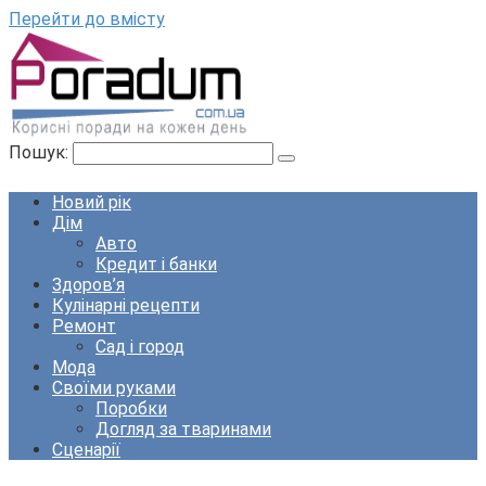
Перейти до вмісту
Пошук:
Новий рік
Дім
Авто
Кредит і банки
Здоров’я
Кулінарні рецепти
Ремонт
Сад і город
Мода
Своїми руками
Поробки
Догляд за тваринами
Сценарії