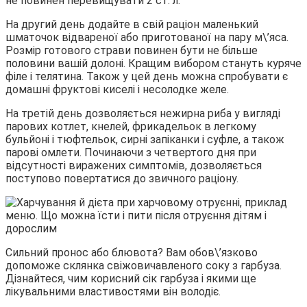
не повинен перевищувати 2 ст. л.
На другий день додайте в свій раціон маленький
шматочок відвареної або приготованої на пару м\’яса.
Розмір готового страви повинен бути не більше
половини вашій долоні. Кращим вибором стануть куряче
філе і телятина. Також у цей день можна спробувати є
домашні фруктові киселі і несолодке желе.
На третій день дозволяється нежирна риба у вигляді
парових котлет, кнелей, фрикадельок в легкому
бульйоні і тюфтельок, сирні запіканки і суфле, а також
парові омлети. Починаючи з четвертого дня при
відсутності виражених симптомів, дозволяється
поступово повертатися до звичного раціону.
Сильний пронос або блювота? Вам обов\’язково
допоможе склянка свіжовичавленого соку з гарбуза.
Дізнайтеся, чим корисний сік гарбуза і якими ще
лікувальними властивостями він володіє.