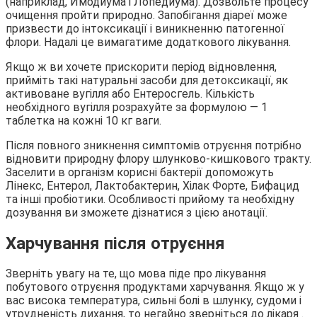
(наприклад, Имодиума і Лопедиума). Дозвольте процесу
очищення пройти природно. Запобігання діареї може
призвести до інтоксикації і виникненню патогенної
флори. Надалі це вимагатиме додаткового лікування.
Якщо ж ви хочете прискорити період відновлення,
прийміть такі натуральні засоби для детоксикації, як
активоване вугілля або Ентеросгель. Кількість
необхідного вугілля розрахуйте за формулою — 1
таблетка на кожні 10 кг ваги.
Після повного зникнення симптомів отруєння потрібно
відновити природну флору шлунково-кишкового тракту.
Заселити в організм корисні бактерії допоможуть
Лінекс, Ентерол, Лактобактерин, Хілак Форте, Бифацид
та інші пробіотики. Особливості прийому та необхідну
дозування ви зможете дізнатися з цією анотації.
Харчування після отруєння
Зверніть увагу на те, що мова піде про лікування
побутового отруєння продуктами харчування. Якщо ж у
вас висока температура, сильні болі в шлунку, судоми і
утрудненість дихання, то негайно зверніться до лікаря .