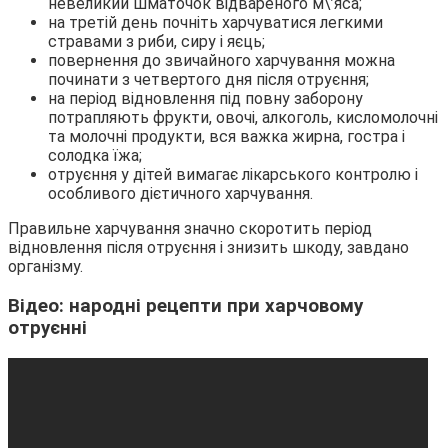
невеликий шматочок відвареного м\’яса;
на третій день почніть харчуватися легкими
стравами з риби, сиру і яєць;
повернення до звичайного харчування можна
починати з четвертого дня після отруєння;
на період відновлення під повну заборону
потрапляють фрукти, овочі, алкоголь, кисломолочні
та молочні продукти, вся важка жирна, гостра і
солодка їжа;
отруєння у дітей вимагає лікарського контролю і
особливого дієтичного харчування.
Правильне харчування значно скоротить період
відновлення після отруєння і знизить шкоду, завдано
організму.
Відео: народні рецепти при харчовому
отруєнні