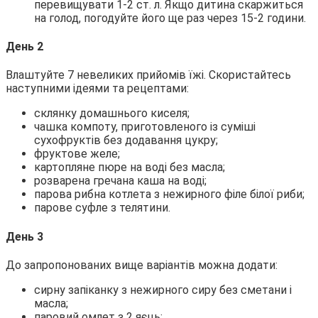
перевищувати 1-2 ст. л. Якщо дитина скаржиться
на голод, погодуйте його ще раз через 15-2 години.
День 2
Влаштуйте 7 невеликих прийомів їжі. Скористайтесь
наступними ідеями та рецептами:
склянку домашнього киселя;
чашка компоту, приготовленого із суміші
сухофруктів без додавання цукру;
фруктове желе;
картопляне пюре на воді без масла;
розварена гречана каша на воді;
парова рибна котлета з нежирного філе білої риби;
парове суфле з телятини.
День 3
До запропонованих вище варіантів можна додати:
сирну запіканку з нежирного сиру без сметани і
масла;
паровий омлет з 2 яєць;