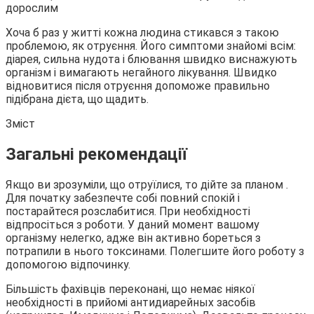
Хоча б раз у житті кожна людина стикався з такою
проблемою, як отруєння. Його симптоми знайомі всім:
діарея, сильна нудота і блювання швидко виснажують
організм і вимагають негайного лікування. Швидко
відновитися після отруєння допоможе правильно
підібрана дієта, що щадить.
Зміст
Загальні рекомендації
Якщо ви зрозуміли, що отруїлися, то дійте за планом .
Для початку забезпечте собі повний спокій і
постарайтеся розслабитися. При необхідності
відпросіться з роботи. У даний момент вашому
організму нелегко, адже він активно бореться з
потрапили в нього токсинами. Полегшите його роботу з
допомогою відпочинку.
Більшість фахівців переконані, що немає ніякої
необхідності в прийомі антидиарейных засобів