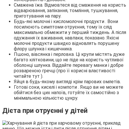
Смажена їжа. Відмовтеся від смаження на користь
відварювання, запікання, томління, тушкування,
приготування на пару.
Будь-які молочні і кисломолочні продукти . Вони
посилюють симптоми отруєння, тому їх слід
максимально обмежити у перший тиждень. А після
одужання їх вживання, навпаки, показано. Якісні
молочні продукти швидко відновлять порушену
флору шлунка і кишечника.
Пшоно, вівсянка і перловка. Ці крупи містять дуже
багато клітковини, що не піде на користь чутливої
оболонці шлунка. Віддайте перевагу манки і добре
розвареною гречці (про її корисні властивості
читайте тут ).
Яйця в будь-якому вигляді крім парових омлетів.
Готові соки, киселі і компоти . Якщо ви не можете
обійтися без цих напоїв, готуйте їх самостійно з
мінімальною кількістю цукру.
Дієта при отруєнні у дітей