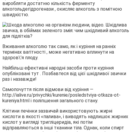
виробляти достатню кількість ферменту
алкогольдегідрогенази , окисляє алкоголь з помітною
швидкістю.
Вживання алкоголю так само, як і куріння на ранніх
термінах вагітності , може негативно вплинути на
здоров\’я плоду.
Найбільш ефективні народні засоби проти куріння
опубліковані тут . Позбавтеся від цієї шкідливої звички
раз і назавжди!
Самопочуття після відмови від куріння —
http://ialive.ru/privychki/kurenie/posledstviya-otkaza-ot-
kureniya.html і поліпшення загального стану.
Клітини печінки зазвичай використовують жирні
кислоти в якості «палива», і виводять надлишок жирних
кислот у вигляді тригліцеридів, які потім
відправляються в інші тканини тіла. Однак, коли спирт