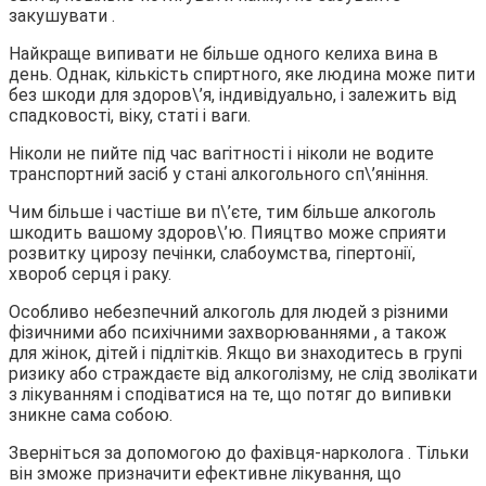
закушувати .
Найкраще випивати не більше одного келиха вина в
день. Однак, кількість спиртного, яке людина може пити
без шкоди для здоров\’я, індивідуально, і залежить від
спадковості, віку, статі і ваги.
Ніколи не пийте під час вагітності і ніколи не водите
транспортний засіб у стані алкогольного сп\’яніння.
Чим більше і частіше ви п\’єте, тим більше алкоголь
шкодить вашому здоров\’ю. Пияцтво може сприяти
розвитку цирозу печінки, слабоумства, гіпертонії,
хвороб серця і раку.
Особливо небезпечний алкоголь для людей з різними
фізичними або психічними захворюваннями , а також
для жінок, дітей і підлітків. Якщо ви знаходитесь в групі
ризику або страждаєте від алкоголізму, не слід зволікати
з лікуванням і сподіватися на те, що потяг до випивки
зникне сама собою.
Зверніться за допомогою до фахівця-нарколога . Тільки
він зможе призначити ефективне лікування, що