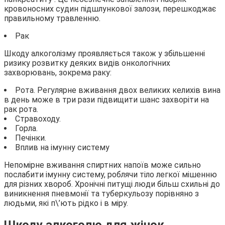
кровоносних судин підшлункової залози, перешкоджає
правильному травленню.
Рак
Шкоду алкоголізму проявляється також у збільшенні
ризику розвитку деяких видів онкологічних
захворювань, зокрема раку:
Рота. Регулярне вживання двох великих келихів вина
в день може в три рази підвищити шанс захворіти на
рак рота.
Стравоходу.
Горла.
Печінки.
Вплив на імунну систему
Непомірне вживання спиртних напоїв може сильно
послабити імунну систему, роблячи тіло легкої мішенню
для різних хвороб. Хронічні питущі люди більш схильні до
виникнення пневмонії та туберкульозу порівняно з
людьми, які п\’ють рідко і в міру.
Шкоду алкоголю для жінок