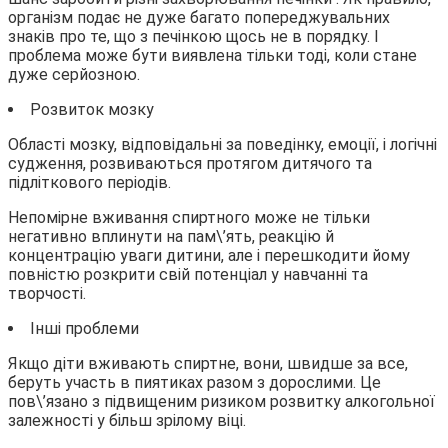
організм подає не дуже багато попереджувальних
знаків про те, що з печінкою щось не в порядку. І
проблема може бути виявлена тільки тоді, коли стане
дуже серйозною.
Розвиток мозку
Області мозку, відповідальні за поведінку, емоції, і логічні
судження, розвиваються протягом дитячого та
підліткового періодів.
Непомірне вживання спиртного може не тільки
негативно вплинути на пам\’ять, реакцію й
концентрацію уваги дитини, але і перешкодити йому
повністю розкрити свій потенціал у навчанні та
творчості.
Інші проблеми
Якщо діти вживають спиртне, вони, швидше за все,
беруть участь в пиятиках разом з дорослими. Це
пов\’язано з підвищеним ризиком розвитку алкогольної
залежності у більш зрілому віці.