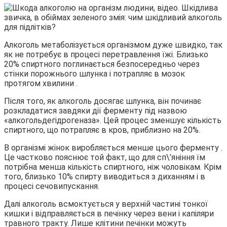
Алкоголь метаболізується організмом дуже швидко, так
як не потребує в процесі перетравлення їжі. Близько
20% спиртного поглинається безпосередньо через
стінки порожнього шлунка і потрапляє в мозок
протягом хвилини .
Після того, як алкоголь досягає шлунка, він починає
розкладатися завдяки дії ферменту під назвою
«алкогольдегідрогеназа». Цей процес зменшує кількість
спиртного, що потрапляє в кров, приблизно на 20%.
В організмі жінок виробляється менше цього ферменту .
Це частково пояснює той факт, що для сп\’яніння їм
потрібна менша кількість спиртного, ніж чоловікам. Крім
того, близько 10% спирту виводиться з диханням і в
процесі сечовипускання.
Далі алкоголь всмоктується у верхній частині тонкої
кишки і відправляється в печінку через вени і капіляри
травного тракту. Лише клітини печінки можуть