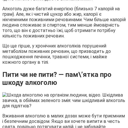
Алкоголь дуже багатий енергією (близько 7 калорій на
грам). Але, як і чистий цукор або жир, калорії є
нікчемними поживними речовинами. Чим більше калорій
людина споживає зі спиртом, тим менше ймовірність
того, що він є достатньо їжі, щоб отримати потрібну
кількість поживних речовин.
Що ще гірше, у хронічних алкоголіків порушений
метаболізм поживних речовин, що призводить до
пошкодження печінки, травної системи, і майже
кожного органу в тілі.
Пити чи не пити? — пам\’ятка про
шкоду алкоголю
Вживання алкоголю в малих дозах може бути приємним
і безпечним досвідом. Якщо ви хочете випити в честь
свята, повільно потягувати напій, і не забувайте