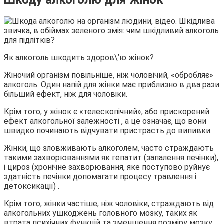
Як алкоголь шкодить здоров\’ю жінок?
Жіночий організм повільніше, ніж чоловічий, «обробляє»
алкоголь. Один напій для жінки має приблизно в два рази
більший ефект, ніж для чоловіки.
Крім того, у жінок є «телескопічний», або прискорений
ефект алкогольної залежності , а це означає, що вони
швидко починають відчувати пристрасть до випивки.
Жінки, що зловживають алкоголем, часто страждають
такими захворюваннями як гепатит (запалення печінки),
і цироз (хронічне захворювання, яке поступово руйнує
здатність печінки допомагати процесу травлення і
детоксикації) .
Крім того, жінки частіше, ніж чоловіки, страждають від
алкогольних ушкоджень головного мозку, таких як
втрата психічних функцій та зменшення розміру мозку.