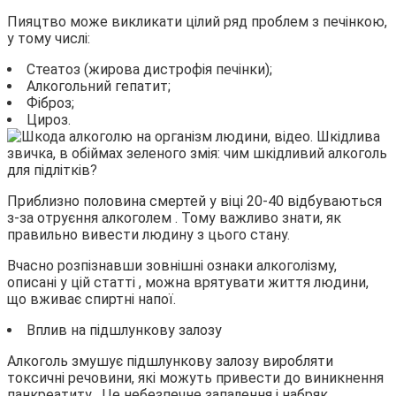
Пияцтво може викликати цілий ряд проблем з печінкою,
у тому числі:
Стеатоз (жирова дистрофія печінки);
Алкогольний гепатит;
Фіброз;
Цироз.
Приблизно половина смертей у віці 20-40 відбуваються
з-за отруєння алкоголем . Тому важливо знати, як
правильно вивести людину з цього стану.
Вчасно розпізнавши зовнішні ознаки алкоголізму,
описані у цій статті , можна врятувати життя людини,
що вживає спиртні напої.
Вплив на підшлункову залозу
Алкоголь змушує підшлункову залозу виробляти
токсичні речовини, які можуть привести до виникнення
панкреатиту . Це небезпечне запалення і набряк