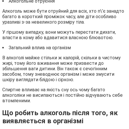
Алкогольне отруєння
Алкоголь може бути отруйний для всіх, хто п\’є занадто
багато в короткий проміжок часу, але діти особливо
уразливі з-за невеликого розміру тіла.
У гіршому випадку, вони можуть перестати дихати,
впасти в кому або вдавитися власною блювотою.
Загальний вплив на організм
В алкоголі майже стільки ж калорій, скільки в чистому
жирі, тому його вживання може призвести до
збільшення ваги дитини. Він також є сечогінним
засобом, тому зневоднює організм і може змусити
шкіру виглядати блідою і сіркою.
Спиртне впливає на якість сну ось чому багато
алкоголіки не висипаються і постійно відчувають себе
втомленими.
Що робить алкоголь після того, як
виявляється в організмі