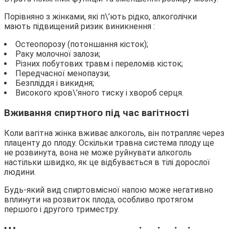
Порівняно з жінками, які п\’ють рідко, алкоголічки
мають підвищений ризик виникнення :
Остеопорозу (потоншання кісток);
Раку молочної залози;
Різних побутових травм і переломів кісток;
Передчасної менопаузи;
Безпліддя і викидня;
Високого кров\’яного тиску і хвороб серця.
Вживання спиртного під час вагітності
Коли вагітна жінка вживає алкоголь, він потрапляє через
плаценту до плоду. Оскільки травна система плоду ще
не розвинута, вона не може руйнувати алкоголь
настільки швидко, як це відбувається в тілі дорослої
людини.
Будь-який вид спиртовмісної напою може негативно
вплинути на розвиток плода, особливо протягом
першого і другого триместру.