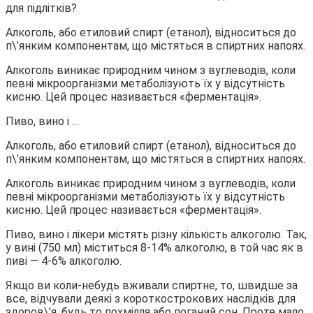
Алкоголь, або етиловий спирт (етанол), відноситься до
п\’янким компонентам, що містяться в спиртних напоях.
Алкоголь виникає природним чином з вуглеводів, коли
певні мікроорганізми метаболізують їх у відсутність
кисню. Цей процес називається «ферментація».
Пиво, вино і …
Алкоголь, або етиловий спирт (етанол), відноситься до
п\’янким компонентам, що містяться в спиртних напоях.
Алкоголь виникає природним чином з вуглеводів, коли
певні мікроорганізми метаболізують їх у відсутність
кисню. Цей процес називається «ферментація».
Пиво, вино і лікери містять різну кількість алкоголю. Так,
у вині (750 мл) міститься 8-14% алкоголю, в той час як в
пиві — 4-6% алкоголю.
Якщо ви коли-небудь вживали спиртне, то, швидше за
все, відчували деякі з короткострокових наслідків для
здоров\’я, будь то похмілля або поганий сон. Проте мало