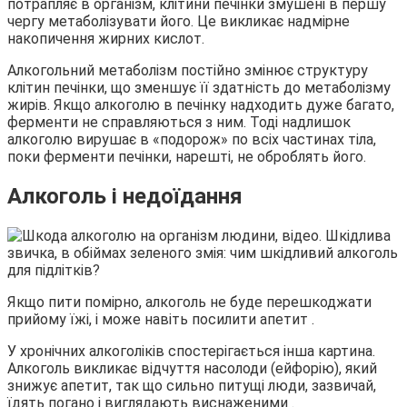
потрапляє в організм, клітини печінки змушені в першу
чергу метаболізувати його. Це викликає надмірне
накопичення жирних кислот.
Алкогольний метаболізм постійно змінює структуру
клітин печінки, що зменшує її здатність до метаболізму
жирів. Якщо алкоголю в печінку надходить дуже багато,
ферменти не справляються з ним. Тоді надлишок
алкоголю вирушає в «подорож» по всіх частинах тіла,
поки ферменти печінки, нарешті, не оброблять його.
Алкоголь і недоїдання
Якщо пити помірно, алкоголь не буде перешкоджати
прийому їжі, і може навіть посилити апетит .
У хронічних алкоголіків спостерігається інша картина.
Алкоголь викликає відчуття насолоди (ейфорію), який
знижує апетит, так що сильно питущі люди, зазвичай,
їдять погано і виглядають виснаженими .