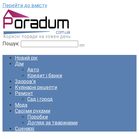
Перейти до вмісту
Пошук:
Новий рік
Дім
Авто
Кредит і банки
Здоров’я
Кулінарні рецепти
Ремонт
Сад і город
Мода
Своїми руками
Поробки
Догляд за тваринами
Сценарії