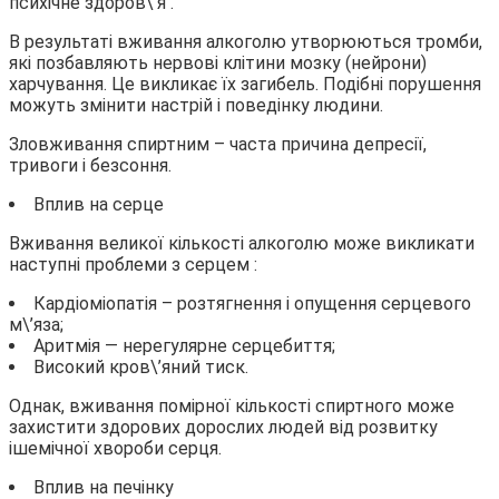
психічне здоров\’я .
В результаті вживання алкоголю утворюються тромби,
які позбавляють нервові клітини мозку (нейрони)
харчування. Це викликає їх загибель. Подібні порушення
можуть змінити настрій і поведінку людини.
Зловживання спиртним – часта причина депресії,
тривоги і безсоння.
Вплив на серце
Вживання великої кількості алкоголю може викликати
наступні проблеми з серцем :
Кардіоміопатія – розтягнення і опущення серцевого
м\’яза;
Аритмія — нерегулярне серцебиття;
Високий кров\’яний тиск.
Однак, вживання помірної кількості спиртного може
захистити здорових дорослих людей від розвитку
ішемічної хвороби серця.
Вплив на печінку