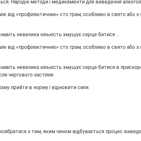
але від «профілактичних» сто грам, особливо в свято або 
 навіть невелика кількість змушує серце битися …
але від «профілактичних» сто грам, особливо в свято або 
 навіть невелика кількість змушує серце битися в прискор
ля чергового застілля.
му прийти в норму і відновити сили.
 розібратися з тим, яким чином відбувається процес вивед