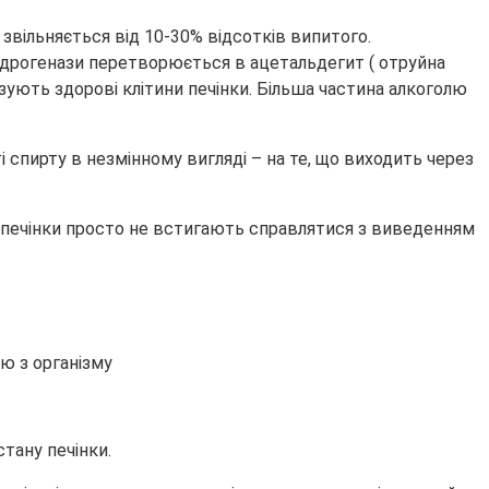
 звільняється від 10-30% відсотків випитого.
ідрогенази перетворюється в ацетальдегит ( отруйна
ізують здорові клітини печінки. Більша частина алкоголю
 спирту в незмінному вигляді – на те, що виходить через
и печінки просто не встигають справлятися з виведенням
стану печінки.