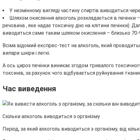
У незмінному вигляді частину спиртів виводиться через
Шляхом окислення алкоголь розкладається в печінки 
речовина , яке надає токсичну дію на клітини печінки). Д
виводиться саме таким шляхом окислення – близько 70-
Всіма відомий експрес-тест на алкоголь, який проводитьс
випари шкіри і легкі.
А ось цироз печінки виникає згодом тривалого токсичног
токсинів, за рахунок чого відбувається руйнування тканин
Час виведення
Скільки алкоголь виводиться з організму
Період, за який алкоголь виводиться з організму, від кіль