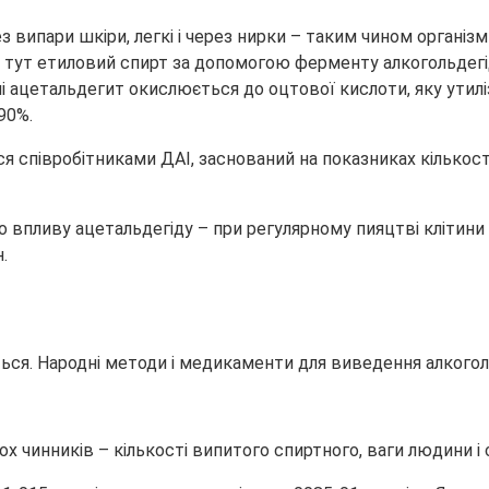
 випари шкіри, легкі і через нирки – таким чином організм
– тут етиловий спирт за допомогою ферменту алкогольдег
алі ацетальдегит окислюється до оцтової кислоти, яку утил
90%.
я співробітниками ДАІ, заснований на показниках кількості
о впливу ацетальдегіду – при регулярному пияцтві клітин
.
кох чинників – кількості випитого спиртного, ваги людини і 