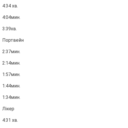
4:34 хв.
4:04мин.
3:39хв.
Портвейн
2:37мин.
2:14мин.
1:57мин.
1:44мин.
1:34мин.
Лікер
4:31 хв.