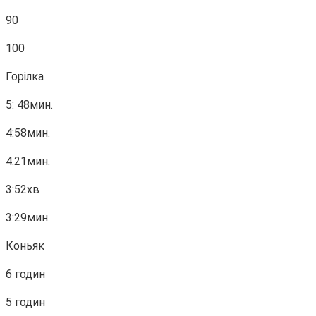
90
100
Горілка
5: 48мин.
4:58мин.
4:21мин.
3:52хв
3:29мин.
Коньяк
6 годин
5 годин