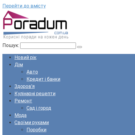
Перейти до вмісту
Пошук:
Новий рік
Дім
Авто
Кредит і банки
Здоров’я
Кулінарні рецепти
Ремонт
Сад і город
Мода
Своїми руками
Поробки