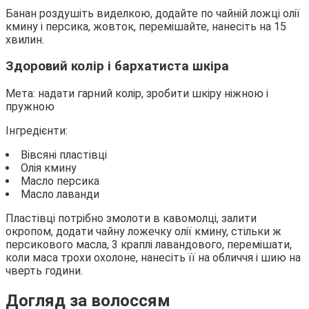
Банан роздушіть виделкою, додайте по чайній ложці олії
кмину і персика, жовток, перемішайте, нанесіть на 15
хвилин.
Здоровий колір і бархатиста шкіра
Мета: надати гарний колір, зробити шкіру ніжною і
пружною
Інгредієнти:
Вівсяні пластівці
Олія кмину
Масло персика
Масло лаванди
Пластівці потрібно змолоти в кавомолці, залити
окропом, додати чайну ложечку олії кмину, стільки ж
персикового масла, 3 краплі лавандового, перемішати,
коли маса трохи охолоне, нанесіть її на обличчя і шию на
чверть години.
Догляд за волоссям