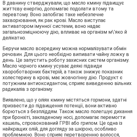
В давнину стверджували, що масло кмину підвищує
життєву енергію, допомагає подолати втому та
перевтому. Воно запобігає таке небезпечне
захворювання, як рак крові. Масло виступає
активатором імунної системи, воно надає
загальнозміцнюючу дію, впливає на організм м\’яко й
делікатно.
Беручи масло всередину можна нормалізувати обмін
речовин. Для цього необхідно випивати чайну ложку в
день. Це запустить роботу захисних систем організму.
Масло чорного кмину усуває деякі підвиди
хвороботворних бактерій, а також знижує показник
холестерину в крові, має жовчогінну дію. Продукт є
потужним антиоксидантом, сприяє виведенню вільних
радикалів з організму.
Виявлено, що у оліях кмину містяться гормони, здатні
призвести до підвищення потенції, вони активно
борються з безпліддям. Також масло полегшує дихання
при бронхіті, закладеному носі, допомагає перемогти
кашель, спровокований ГРВІ або грипом. Це одна із
найкращих олій, для догляду за шкірою, особливо
проблемною. Воно сприяє перетворенню волосся,