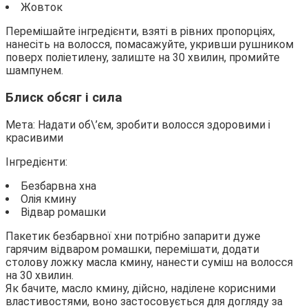
Жовток
Перемішайте інгредієнти, взяті в рівних пропорціях,
нанесіть на волосся, помасажуйте, укривши рушником
поверх поліетилену, залиште на 30 хвилин, промийте
шампунем.
Блиск обсяг і сила
Мета: Надати об\’єм, зробити волосся здоровими і
красивими
Інгредієнти:
Безбарвна хна
Олія кмину
Відвар ромашки
Пакетик безбарвної хни потрібно запарити дуже
гарячим відваром ромашки, перемішати, додати
столову ложку масла кмину, нанести суміш на волосся
на 30 хвилин.
Як бачите, масло кмину, дійсно, наділене корисними
властивостями, воно застосовується для догляду за