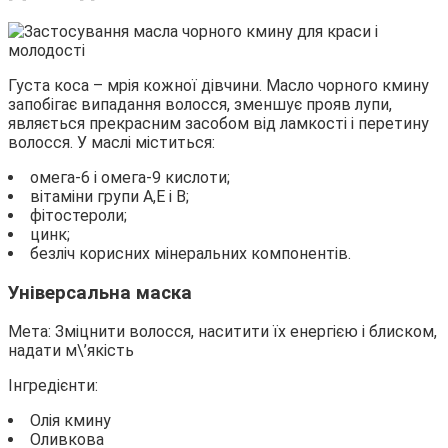
Густа коса – мрія кожної дівчини. Масло чорного кмину
запобігає випадання волосся, зменшує прояв лупи,
являється прекрасним засобом від ламкості і перетину
волосся. У маслі міститься:
омега-6 і омега-9 кислоти;
вітаміни групи А,Е і В;
фітостероли;
цинк;
безліч корисних мінеральних компонентів.
Універсальна маска
Мета: Зміцнити волосся, наситити їх енергією і блиском,
надати м\’якість
Інгредієнти:
Олія кмину
Оливкова