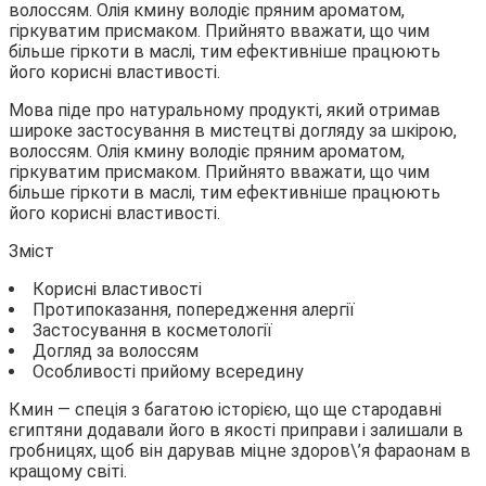
волоссям. Олія кмину володіє пряним ароматом,
гіркуватим присмаком. Прийнято вважати, що чим
більше гіркоти в маслі, тим ефективніше працюють
його корисні властивості.
Мова піде про натуральному продукті, який отримав
широке застосування в мистецтві догляду за шкірою,
волоссям. Олія кмину володіє пряним ароматом,
гіркуватим присмаком. Прийнято вважати, що чим
більше гіркоти в маслі, тим ефективніше працюють
його корисні властивості.
Зміст
Корисні властивості
Протипоказання, попередження алергії
Застосування в косметології
Догляд за волоссям
Особливості прийому всередину
Кмин — спеція з багатою історією, що ще стародавні
єгиптяни додавали його в якості приправи і залишали в
гробницях, щоб він дарував міцне здоров\’я фараонам в
кращому світі.