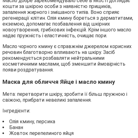
Масло добре зарекомендувало себе в якості доглядає
кошти за шкірою особи з наявністю прищиків,
запалення жирного і змішаного типів. Воно сприяє
регенерації клітин. Олія кмину бореться з дерматитами,
екземою, допомагає позбавлення від шкірних
новоутворення, грибкових інфекцій. Крім іншого масло
надає пружність і еластичність, очищає пори.
Масло чорного кмину є справжнім джерелом корисних
речовин благотворно впливають на шкіру. Засіб
рекомендується розбавляти нейтральними
косметичними маслами, щоб зменшити ймовірність
появи роздратування.
Маска для обличчя Яйце і масло кмину
Мета: перетворити шкіру, зробити її більш пружною і
свіжою, прибрати невеликі запалення.
Інгредієнти:
Олія кмину, персика
Банан
Жовток перепелиного яйця