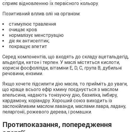
сприяє відновленню їх первісного кольору.
Позитивний вплив олії на організм:
стимулює травлення
очищає кров
нормалізує менструацію
діє як антисептик;
покращує апетит
Серед компонентів, що входять до складу ацетальдегід,
альдегіди, кетон і терпен. У маслі містяться кислоти,
корисні фосфоліпіди, вітаміни Е, D, С, група B, дубильні
речовини, ензими.
Якщо хочете підсилити дію масла, то прийміть до уваги,
що краще всього ефір кмину поєднується з маслом
апельсина, надають тонізуючу дію, базиліка, імбиру,
кардамону, коріандру. Хороший союз виходить із
заспокійливим маслом лаванди, маслами лавра, ладану,
пеларгонії, рожевого дерева, і ромашки.
Протипоказання, попередження