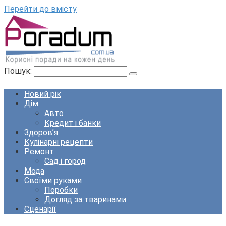
Перейти до вмісту
Пошук:
Новий рік
Дім
Авто
Кредит і банки
Здоров’я
Кулінарні рецепти
Ремонт
Сад і город
Мода
Своїми руками
Поробки
Догляд за тваринами
Сценарії