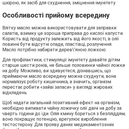
шкірою, як засіб для схуднення, зміцнення імунітету.
Особливості прийому всередину
Влітку масло можна використовувати для заправки
салатів, взимку це хороша приправа до кислої капусти.
Користь від продукту залежить від його якості, в олії
повинні бути відсутні опади, пластівці, розлучення.
Масло потрібно набирати дерев\’яною ложкою.
Для профілактики, стимуляції імунітету давайте дітям
старше шести років, не більше половинки чайної ложки
на добу. Можливо, ви здивуєтеся, дізнавшись, що
приймаючи масло всередину можна схуднути, вона
нормалізує роботу кишечника, а значить, організм
перестає робити «зайві запаси» у вигляді жирових
відкладень.
Щоб надати загальний позитивний ефект на організм,
необхідно випивати чайну ложечку олії двічі на добу за
чверть години до їди. Олія кмину бореться з безпліддям,
воно покращує потенцію, врегулює вироблення
тестостерону. Для прояву даних медикаментозних